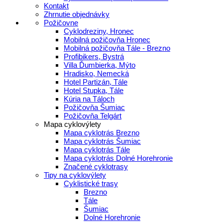
Kontakt
Zhrnutie objednávky
Požičovne
Cyklodreziny, Hronec
Mobilná požičovňa Hronec
Mobilná požičovňa Tále - Brezno
Profibikers, Bystrá
Villa Ďumbierka, Mýto
Hradisko, Nemecká
Hotel Partizán, Tále
Hotel Stupka, Tále
Kúria na Táloch
Požičovňa Šumiac
Požičovňa Telgárt
Mapa cyklovýlety
Mapa cyklotrás Brezno
Mapa cyklotrás Šumiac
Mapa cyklotrás Tále
Mapa cyklotrás Dolné Horehronie
Značené cyklotrasy
Tipy na cyklovýlety
Cyklistické trasy
Brezno
Tále
Šumiac
Dolné Horehronie