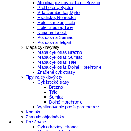
Mobilná požičovňa Tále - Brezno
Profibikers, Bystrá
Villa Ďumbierka, Mýto
Hradisko, Nemecká
Hotel Partizán, Tále
Hotel Stupka, Tále
Kúria na Táloch
Požičovňa Šumiac
Požičovňa Telgárt
Mapa cyklovýlety
Mapa cyklotrás Brezno
Mapa cyklotrás Šumiac
Mapa cyklotrás Tále
Mapa cyklotrás Dolné Horehronie
Značené cyklotrasy
Tipy na cyklovýlety
Cyklistické trasy
Brezno
Tále
Šumiac
Dolné Horehronie
Vyhľladávanie podľa parametrov
Kontakt
Zhrnutie objednávky
Požičovne
Cyklodreziny, Hronec