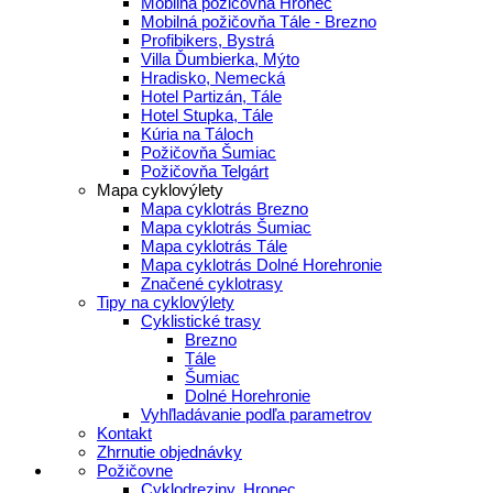
Mobilná požičovňa Hronec
Mobilná požičovňa Tále - Brezno
Profibikers, Bystrá
Villa Ďumbierka, Mýto
Hradisko, Nemecká
Hotel Partizán, Tále
Hotel Stupka, Tále
Kúria na Táloch
Požičovňa Šumiac
Požičovňa Telgárt
Mapa cyklovýlety
Mapa cyklotrás Brezno
Mapa cyklotrás Šumiac
Mapa cyklotrás Tále
Mapa cyklotrás Dolné Horehronie
Značené cyklotrasy
Tipy na cyklovýlety
Cyklistické trasy
Brezno
Tále
Šumiac
Dolné Horehronie
Vyhľladávanie podľa parametrov
Kontakt
Zhrnutie objednávky
Požičovne
Cyklodreziny, Hronec