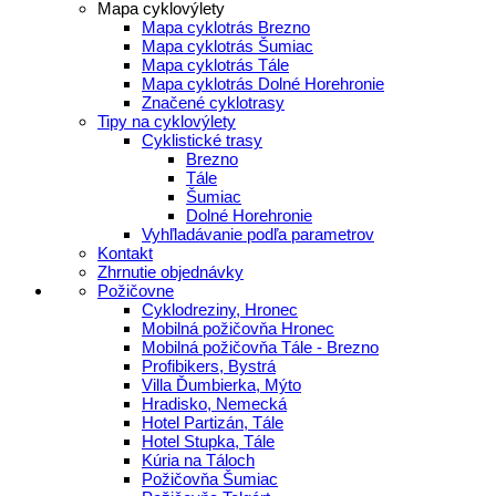
Mapa cyklovýlety
Mapa cyklotrás Brezno
Mapa cyklotrás Šumiac
Mapa cyklotrás Tále
Mapa cyklotrás Dolné Horehronie
Značené cyklotrasy
Tipy na cyklovýlety
Cyklistické trasy
Brezno
Tále
Šumiac
Dolné Horehronie
Vyhľladávanie podľa parametrov
Kontakt
Zhrnutie objednávky
Požičovne
Cyklodreziny, Hronec
Mobilná požičovňa Hronec
Mobilná požičovňa Tále - Brezno
Profibikers, Bystrá
Villa Ďumbierka, Mýto
Hradisko, Nemecká
Hotel Partizán, Tále
Hotel Stupka, Tále
Kúria na Táloch
Požičovňa Šumiac