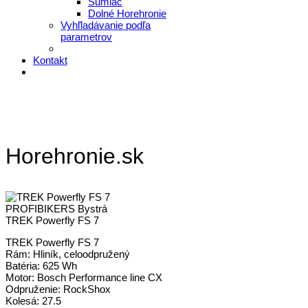
Šumiac
Dolné Horehronie
Vyhľladávanie podľa
parametrov
Kontakt
Horehronie.sk
PROFIBIKERS Bystrá
TREK Powerfly FS 7
TREK Powerfly FS 7
Rám: Hliník, celoodpružený
Batéria: 625 Wh
Motor: Bosch Performance line CX
Odpruženie: RockShox
Kolesá: 27.5