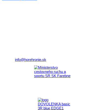
© 2026 horehronie.sk
REGIÓN HOREHRONIE
oblastná organizácia cestovného ruchu
Klaster Horehronie
združenie cestovného ruchu
Nám. gen. M.R. Štefánika 3
977 01 Brezno
Telefón:
+421 911 633 119
E-mail:
info@horehronie.sk
Aktivita realizovaná s finančnou podporou
Ministerstva cestovného ruchu
a športu Slovenskej republiky