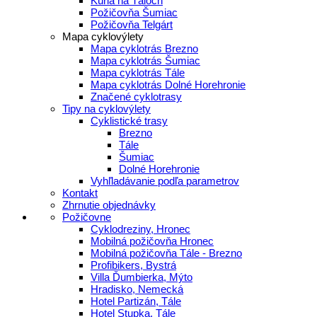
Kúria na Táloch
Požičovňa Šumiac
Požičovňa Telgárt
Mapa cyklovýlety
Mapa cyklotrás Brezno
Mapa cyklotrás Šumiac
Mapa cyklotrás Tále
Mapa cyklotrás Dolné Horehronie
Značené cyklotrasy
Tipy na cyklovýlety
Cyklistické trasy
Brezno
Tále
Šumiac
Dolné Horehronie
Vyhľladávanie podľa parametrov
Kontakt
Zhrnutie objednávky
Požičovne
Cyklodreziny, Hronec
Mobilná požičovňa Hronec
Mobilná požičovňa Tále - Brezno
Profibikers, Bystrá
Villa Ďumbierka, Mýto
Hradisko, Nemecká
Hotel Partizán, Tále
Hotel Stupka, Tále