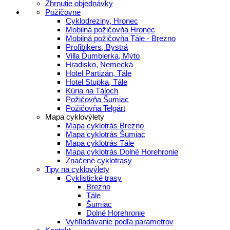
Zhrnutie objednávky
Požičovne
Cyklodreziny, Hronec
Mobilná požičovňa Hronec
Mobilná požičovňa Tále - Brezno
Profibikers, Bystrá
Villa Ďumbierka, Mýto
Hradisko, Nemecká
Hotel Partizán, Tále
Hotel Stupka, Tále
Kúria na Táloch
Požičovňa Šumiac
Požičovňa Telgárt
Mapa cyklovýlety
Mapa cyklotrás Brezno
Mapa cyklotrás Šumiac
Mapa cyklotrás Tále
Mapa cyklotrás Dolné Horehronie
Značené cyklotrasy
Tipy na cyklovýlety
Cyklistické trasy
Brezno
Tále
Šumiac
Dolné Horehronie
Vyhľladávanie podľa parametrov