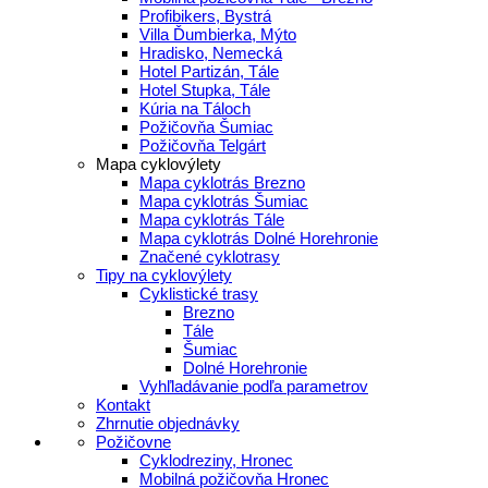
Profibikers, Bystrá
Villa Ďumbierka, Mýto
Hradisko, Nemecká
Hotel Partizán, Tále
Hotel Stupka, Tále
Kúria na Táloch
Požičovňa Šumiac
Požičovňa Telgárt
Mapa cyklovýlety
Mapa cyklotrás Brezno
Mapa cyklotrás Šumiac
Mapa cyklotrás Tále
Mapa cyklotrás Dolné Horehronie
Značené cyklotrasy
Tipy na cyklovýlety
Cyklistické trasy
Brezno
Tále
Šumiac
Dolné Horehronie
Vyhľladávanie podľa parametrov
Kontakt
Zhrnutie objednávky
Požičovne
Cyklodreziny, Hronec
Mobilná požičovňa Hronec