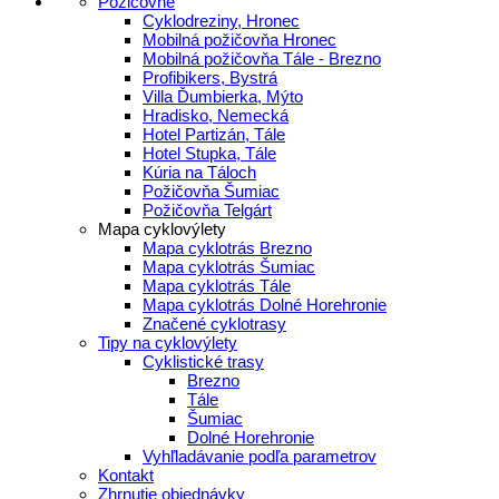
Požičovne
Cyklodreziny, Hronec
Mobilná požičovňa Hronec
Mobilná požičovňa Tále - Brezno
Profibikers, Bystrá
Villa Ďumbierka, Mýto
Hradisko, Nemecká
Hotel Partizán, Tále
Hotel Stupka, Tále
Kúria na Táloch
Požičovňa Šumiac
Požičovňa Telgárt
Mapa cyklovýlety
Mapa cyklotrás Brezno
Mapa cyklotrás Šumiac
Mapa cyklotrás Tále
Mapa cyklotrás Dolné Horehronie
Značené cyklotrasy
Tipy na cyklovýlety
Cyklistické trasy
Brezno
Tále
Šumiac
Dolné Horehronie
Vyhľladávanie podľa parametrov
Kontakt
Zhrnutie objednávky