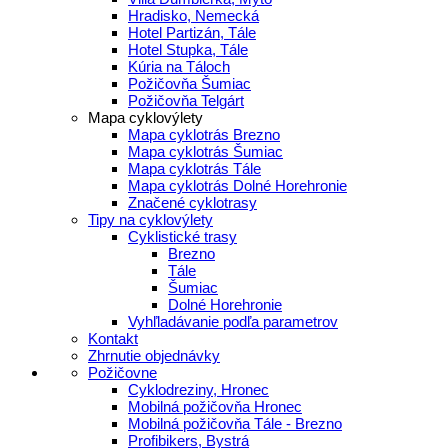
Hradisko, Nemecká
Hotel Partizán, Tále
Hotel Stupka, Tále
Kúria na Táloch
Požičovňa Šumiac
Požičovňa Telgárt
Mapa cyklovýlety
Mapa cyklotrás Brezno
Mapa cyklotrás Šumiac
Mapa cyklotrás Tále
Mapa cyklotrás Dolné Horehronie
Značené cyklotrasy
Tipy na cyklovýlety
Cyklistické trasy
Brezno
Tále
Šumiac
Dolné Horehronie
Vyhľladávanie podľa parametrov
Kontakt
Zhrnutie objednávky
Požičovne
Cyklodreziny, Hronec
Mobilná požičovňa Hronec
Mobilná požičovňa Tále - Brezno
Profibikers, Bystrá