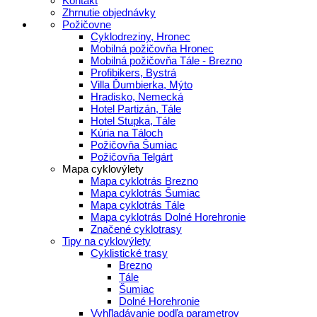
Kontakt
Zhrnutie objednávky
Požičovne
Cyklodreziny, Hronec
Mobilná požičovňa Hronec
Mobilná požičovňa Tále - Brezno
Profibikers, Bystrá
Villa Ďumbierka, Mýto
Hradisko, Nemecká
Hotel Partizán, Tále
Hotel Stupka, Tále
Kúria na Táloch
Požičovňa Šumiac
Požičovňa Telgárt
Mapa cyklovýlety
Mapa cyklotrás Brezno
Mapa cyklotrás Šumiac
Mapa cyklotrás Tále
Mapa cyklotrás Dolné Horehronie
Značené cyklotrasy
Tipy na cyklovýlety
Cyklistické trasy
Brezno
Tále
Šumiac
Dolné Horehronie
Vyhľladávanie podľa parametrov