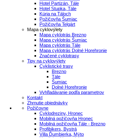
Hotel Partizán, Tále
Hotel Stupka, Tále
Kúria na Táloch
Požičovňa Šumiac
Požičovňa Telgárt
Mapa cyklovýlety
Mapa cyklotrás Brezno
Mapa cyklotrás Šumiac
Mapa cyklotrás Tále
Mapa cyklotrás Dolné Horehronie
Značené cyklotrasy
Tipy na cyklovýlety
Cyklistické trasy
Brezno
Tále
Šumiac
Dolné Horehronie
Vyhľladávanie podľa parametrov
Kontakt
Zhrnutie objednávky
Požičovne
Cyklodreziny, Hronec
Mobilná požičovňa Hronec
Mobilná požičovňa Tále - Brezno
Profibikers, Bystrá
Villa Ďumbierka, Mýto