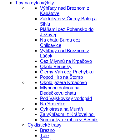
Tipy na cyklovýlety
Výhľady nad Breznom z
Kabátovej
Zákľuky cez Čierny Balog a
Sihlu
Pláňami cez Pohansko do
Ježovej
Na chatu Burdu cez
Chlipavice
Výhľady nad Breznom z
Lúčok
Cez Mlynnú na Krpačovo
Okolo Beňušky
Čierny Váh cez Priehybku
Popod Hrb na Štomp
Okolo jazera Krpáčovo
Mlynnou dolinou na
Dedečkovu chatu
Pod Vajskovksý vodopád
Na Srdiečko
Cyklotrasa na Muráň
Za výhľadmi z Kráľovej holi
Šumiacky okruh cez Besník
Cyklistické trasy
Brezno
Tále