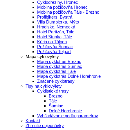
Cyklodreziny, Hronec
Mobilná požičovňa Hronec
Mobilná požičovňa Tále - Brezno
Profibikers, Bystrá
Villa Ďumbierka, Mýto
Hradisko, Nemecká
Hotel Partizán, Tále
Hotel Stupka, Tále
Kúria na Táloch
Požičovňa Šumiac
Požičovňa Telgárt
Mapa cyklovýlety
Mapa cyklotrás Brezno
Mapa cyklotrás Šumiac
Mapa cyklotrás Tále
Mapa cyklotrás Dolné Horehronie
Značené cyklotrasy
Tipy na cyklovýlety
Cyklistické trasy
Brezno
Tále
Šumiac
Dolné Horehronie
Vyhľladávanie podľa parametrov
Kontakt
Zhrnutie objednávky