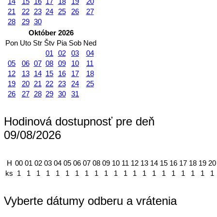
14
15
16
17
18
19
20
21
22
23
24
25
26
27
28
29
30
Október 2026
Pon
Uto
Str
Štv
Pia
Sob
Ned
01
02
03
04
05
06
07
08
09
10
11
12
13
14
15
16
17
18
19
20
21
22
23
24
25
26
27
28
29
30
31
Hodinová dostupnosť pre deň
09/08/2026
H
00
01
02
03
04
05
06
07
08
09
10
11
12
13
14
15
16
17
18
19
20
ks
1
1
1
1
1
1
1
1
1
1
1
1
1
1
1
1
1
1
1
1
1
Vyberte dátumy odberu a vrátenia