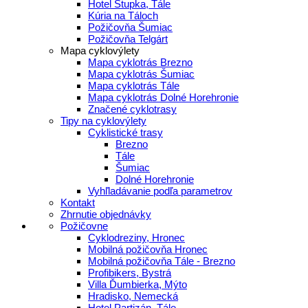
Hotel Stupka, Tále
Kúria na Táloch
Požičovňa Šumiac
Požičovňa Telgárt
Mapa cyklovýlety
Mapa cyklotrás Brezno
Mapa cyklotrás Šumiac
Mapa cyklotrás Tále
Mapa cyklotrás Dolné Horehronie
Značené cyklotrasy
Tipy na cyklovýlety
Cyklistické trasy
Brezno
Tále
Šumiac
Dolné Horehronie
Vyhľladávanie podľa parametrov
Kontakt
Zhrnutie objednávky
Požičovne
Cyklodreziny, Hronec
Mobilná požičovňa Hronec
Mobilná požičovňa Tále - Brezno
Profibikers, Bystrá
Villa Ďumbierka, Mýto
Hradisko, Nemecká
Hotel Partizán, Tále