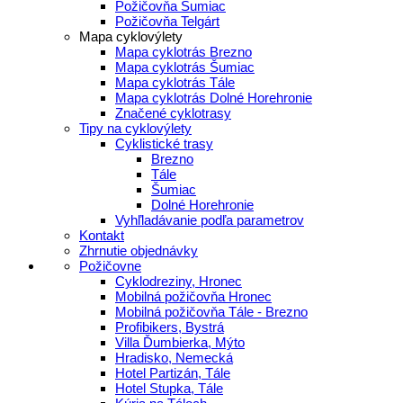
Požičovňa Šumiac
Požičovňa Telgárt
Mapa cyklovýlety
Mapa cyklotrás Brezno
Mapa cyklotrás Šumiac
Mapa cyklotrás Tále
Mapa cyklotrás Dolné Horehronie
Značené cyklotrasy
Tipy na cyklovýlety
Cyklistické trasy
Brezno
Tále
Šumiac
Dolné Horehronie
Vyhľladávanie podľa parametrov
Kontakt
Zhrnutie objednávky
Požičovne
Cyklodreziny, Hronec
Mobilná požičovňa Hronec
Mobilná požičovňa Tále - Brezno
Profibikers, Bystrá
Villa Ďumbierka, Mýto
Hradisko, Nemecká
Hotel Partizán, Tále
Hotel Stupka, Tále