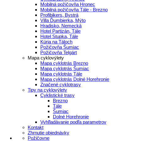
Mobilná požičovňa Hronec
Mobilná požičovňa Tále - Brezno
Profibikers, Bystrá
Villa Ďumbierka, Mýto
Hradisko, Nemecká
Hotel Partizán, Tále
Hotel Stupka, Tále
Kúria na Táloch
Požičovňa Šumiac
Požičovňa Telgárt
Mapa cyklovýlety
Mapa cyklotrás Brezno
Mapa cyklotrás Šumiac
Mapa cyklotrás Tále
Mapa cyklotrás Dolné Horehronie
Značené cyklotrasy
Tipy na cyklovýlety
Cyklistické trasy
Brezno
Tále
Šumiac
Dolné Horehronie
Vyhľladávanie podľa parametrov
Kontakt
Zhrnutie objednávky
Požičovne