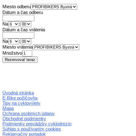
Miesto odberu
Dátum a čas odberu
Na
:
Dátum a čas vrátenia
Na
:
Miesto vrátenia
Množstvo
Úvodná stránka
E-Bike požičovňa
Tipy na cyklovýlety
Mapa
Ochrana osobných údajov
Obchodné podmienky
Podmienky prevádzky cyklodrezín
Súhlas s používaním cookies
Reklamačný poriadok