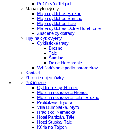
Požičovňa Telgárt
Mapa cyklovýlety
Mapa cyklotrás Brezno
Mapa cyklotrás Šumiac
Mapa cyklotrás Tále
Mapa cyklotrás Dolné Horehronie
Značené cyklotrasy
Tipy na cyklovýlety
Cyklistické trasy
Brezno
Tále
Šumiac
Dolné Horehronie
Vyhľladávanie podľa parametrov
Kontakt
Zhrnutie objednávky
Požičovne
Cyklodreziny, Hronec
Mobilná požičovňa Hronec
Mobilná požičovňa Tále - Brezno
Profibikers, Bystrá
Villa Ďumbierka, Mýto
Hradisko, Nemecká
Hotel Partizán, Tále
Hotel Stupka, Tále
Kúria na Táloch