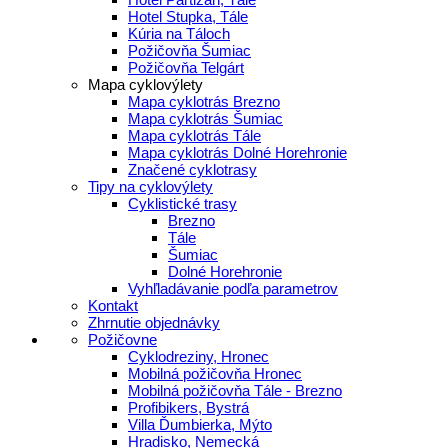
Hotel Stupka, Tále
Kúria na Táloch
Požičovňa Šumiac
Požičovňa Telgárt
Mapa cyklovýlety
Mapa cyklotrás Brezno
Mapa cyklotrás Šumiac
Mapa cyklotrás Tále
Mapa cyklotrás Dolné Horehronie
Značené cyklotrasy
Tipy na cyklovýlety
Cyklistické trasy
Brezno
Tále
Šumiac
Dolné Horehronie
Vyhľladávanie podľa parametrov
Kontakt
Zhrnutie objednávky
Požičovne
Cyklodreziny, Hronec
Mobilná požičovňa Hronec
Mobilná požičovňa Tále - Brezno
Profibikers, Bystrá
Villa Ďumbierka, Mýto
Hradisko, Nemecká