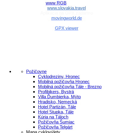
www.slovakia.travel
Aplikácia na GPX zadarmo
movingworld.de
Aplikácia na GPX zadarmo (Android)
GPX viewer
Požičovne
Cyklodreziny, Hronec
Mobilná požičovňa Hronec
Mobilná požičovňa Tále - Brezno
Profibikers, Bystrá
Villa Ďumbierka, Mýto
Hradisko, Nemecká
Hotel Partizán, Tále
Hotel Stupka, Tále
Kúria na Táloch
Požičovňa Šumiac
Požičovňa Telgárt
Mapa cyklovýlety