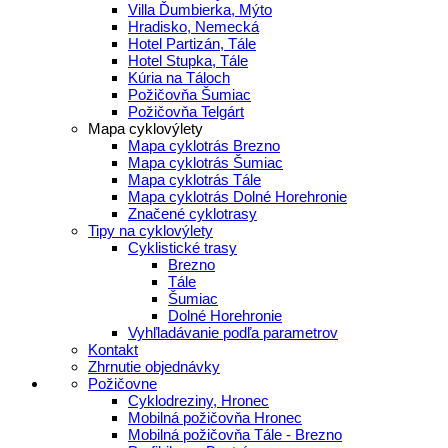
Villa Ďumbierka, Mýto
Hradisko, Nemecká
Hotel Partizán, Tále
Hotel Stupka, Tále
Kúria na Táloch
Požičovňa Šumiac
Požičovňa Telgárt
Mapa cyklovýlety
Mapa cyklotrás Brezno
Mapa cyklotrás Šumiac
Mapa cyklotrás Tále
Mapa cyklotrás Dolné Horehronie
Značené cyklotrasy
Tipy na cyklovýlety
Cyklistické trasy
Brezno
Tále
Šumiac
Dolné Horehronie
Vyhľladávanie podľa parametrov
Kontakt
Zhrnutie objednávky
Požičovne
Cyklodreziny, Hronec
Mobilná požičovňa Hronec
Mobilná požičovňa Tále - Brezno