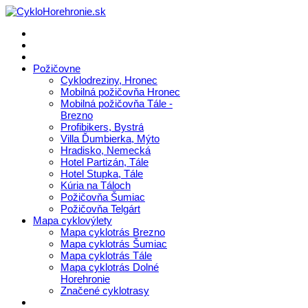
Požičovne
Cyklodreziny, Hronec
Mobilná požičovňa Hronec
Mobilná požičovňa Tále -
Brezno
Profibikers, Bystrá
Villa Ďumbierka, Mýto
Hradisko, Nemecká
Hotel Partizán, Tále
Hotel Stupka, Tále
Kúria na Táloch
Požičovňa Šumiac
Požičovňa Telgárt
Mapa cyklovýlety
Mapa cyklotrás Brezno
Mapa cyklotrás Šumiac
Mapa cyklotrás Tále
Mapa cyklotrás Dolné
Horehronie
Značené cyklotrasy