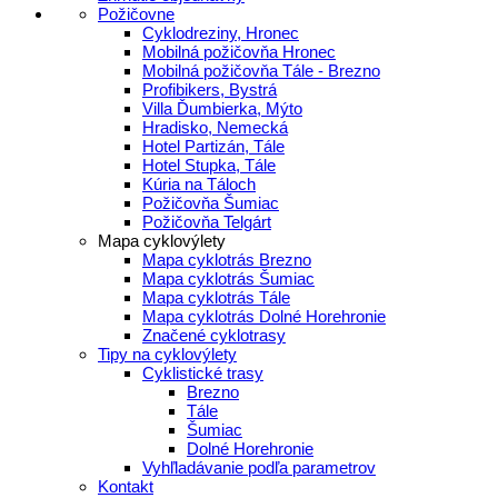
Požičovne
Cyklodreziny, Hronec
Mobilná požičovňa Hronec
Mobilná požičovňa Tále - Brezno
Profibikers, Bystrá
Villa Ďumbierka, Mýto
Hradisko, Nemecká
Hotel Partizán, Tále
Hotel Stupka, Tále
Kúria na Táloch
Požičovňa Šumiac
Požičovňa Telgárt
Mapa cyklovýlety
Mapa cyklotrás Brezno
Mapa cyklotrás Šumiac
Mapa cyklotrás Tále
Mapa cyklotrás Dolné Horehronie
Značené cyklotrasy
Tipy na cyklovýlety
Cyklistické trasy
Brezno
Tále
Šumiac
Dolné Horehronie
Vyhľladávanie podľa parametrov
Kontakt