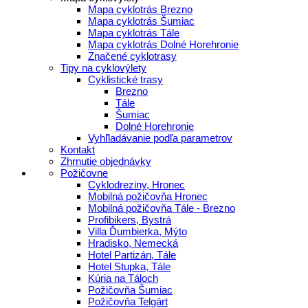
Mapa cyklotrás Brezno
Mapa cyklotrás Šumiac
Mapa cyklotrás Tále
Mapa cyklotrás Dolné Horehronie
Značené cyklotrasy
Tipy na cyklovýlety
Cyklistické trasy
Brezno
Tále
Šumiac
Dolné Horehronie
Vyhľladávanie podľa parametrov
Kontakt
Zhrnutie objednávky
Požičovne
Cyklodreziny, Hronec
Mobilná požičovňa Hronec
Mobilná požičovňa Tále - Brezno
Profibikers, Bystrá
Villa Ďumbierka, Mýto
Hradisko, Nemecká
Hotel Partizán, Tále
Hotel Stupka, Tále
Kúria na Táloch
Požičovňa Šumiac
Požičovňa Telgárt