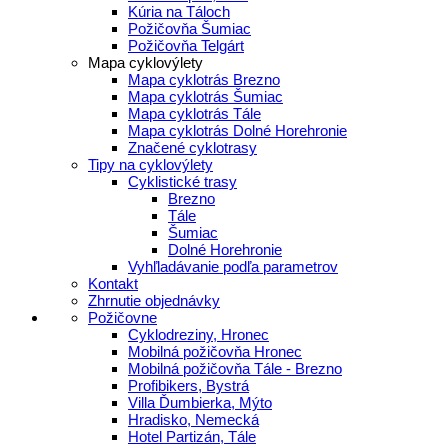
Kúria na Táloch
Požičovňa Šumiac
Požičovňa Telgárt
Mapa cyklovýlety
Mapa cyklotrás Brezno
Mapa cyklotrás Šumiac
Mapa cyklotrás Tále
Mapa cyklotrás Dolné Horehronie
Značené cyklotrasy
Tipy na cyklovýlety
Cyklistické trasy
Brezno
Tále
Šumiac
Dolné Horehronie
Vyhľladávanie podľa parametrov
Kontakt
Zhrnutie objednávky
Požičovne
Cyklodreziny, Hronec
Mobilná požičovňa Hronec
Mobilná požičovňa Tále - Brezno
Profibikers, Bystrá
Villa Ďumbierka, Mýto
Hradisko, Nemecká
Hotel Partizán, Tále