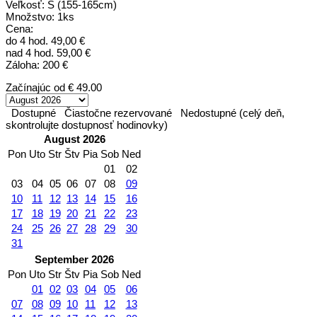
Veľkosť: S (155-165cm)
Množstvo: 1ks
Cena:
do 4 hod. 49,00 €
nad 4 hod. 59,00 €
Záloha: 200 €
Začínajúc od
€ 49.00
Dostupné
Čiastočne rezervované
Nedostupné (celý deň,
skontrolujte dostupnosť hodinovky)
August 2026
Pon
Uto
Str
Štv
Pia
Sob
Ned
01
02
03
04
05
06
07
08
09
10
11
12
13
14
15
16
17
18
19
20
21
22
23
24
25
26
27
28
29
30
31
September 2026
Pon
Uto
Str
Štv
Pia
Sob
Ned
01
02
03
04
05
06
07
08
09
10
11
12
13