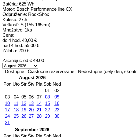
Batéria: 625 Wh
Motor: Bosch Performance line CX
Odpruženie: RockShox
Kolesá: 27.5
Veľkosť: S (155-165cm)
Množstvo: 1ks
Cena:
do 4 hod. 49,00 €
nad 4 hod. 59,00 €
Záloha: 200 €
Začínajúc od
€ 49.00
Dostupné
Čiastočne rezervované
Nedostupné (celý deň, skontr
August 2026
Pon
Uto
Str
Štv
Pia
Sob
Ned
01
02
03
04
05
06
07
08
09
10
11
12
13
14
15
16
17
18
19
20
21
22
23
24
25
26
27
28
29
30
31
September 2026
Pon
Uto
Str
Štv
Pia
Sob
Ned