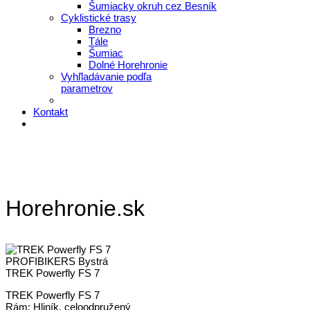
Šumiacky okruh cez Besník
Cyklistické trasy
Brezno
Tále
Šumiac
Dolné Horehronie
Vyhľladávanie podľa
parametrov
Kontakt
Horehronie.sk
PROFIBIKERS Bystrá
TREK Powerfly FS 7
TREK Powerfly FS 7
Rám: Hliník, celoodpružený