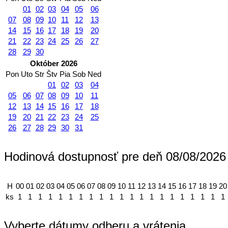
01
02
03
04
05
06
07
08
09
10
11
12
13
14
15
16
17
18
19
20
21
22
23
24
25
26
27
28
29
30
Október 2026
Pon
Uto
Str
Štv
Pia
Sob
Ned
01
02
03
04
05
06
07
08
09
10
11
12
13
14
15
16
17
18
19
20
21
22
23
24
25
26
27
28
29
30
31
Hodinová dostupnosť pre deň 08/08/2026
H
00
01
02
03
04
05
06
07
08
09
10
11
12
13
14
15
16
17
18
19
20
ks
1
1
1
1
1
1
1
1
1
1
1
1
1
1
1
1
1
1
1
1
1
Vyberte dátumy odberu a vrátenia