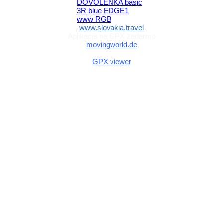
www.slovakia.travel
Aplikácia na GPX zadarmo
movingworld.de
Aplikácia na GPX zadarmo (Android)
GPX viewer