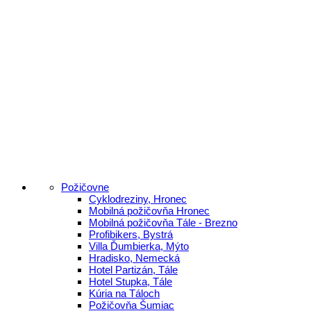
Požičovne
Cyklodreziny, Hronec
Mobilná požičovňa Hronec
Mobilná požičovňa Tále - Brezno
Profibikers, Bystrá
Villa Ďumbierka, Mýto
Hradisko, Nemecká
Hotel Partizán, Tále
Hotel Stupka, Tále
Kúria na Táloch
Požičovňa Šumiac