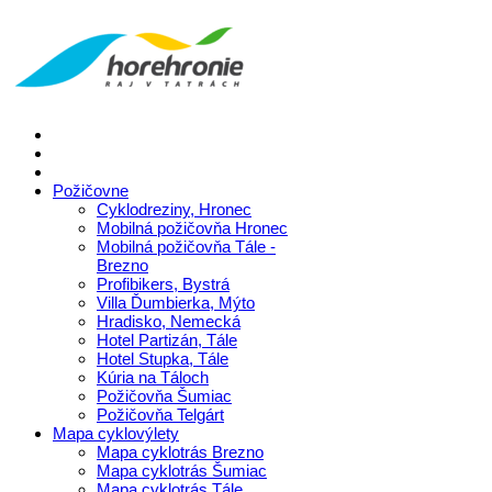
Požičovne
Cyklodreziny, Hronec
Mobilná požičovňa Hronec
Mobilná požičovňa Tále -
Brezno
Profibikers, Bystrá
Villa Ďumbierka, Mýto
Hradisko, Nemecká
Hotel Partizán, Tále
Hotel Stupka, Tále
Kúria na Táloch
Požičovňa Šumiac
Požičovňa Telgárt
Mapa cyklovýlety
Mapa cyklotrás Brezno
Mapa cyklotrás Šumiac
Mapa cyklotrás Tále