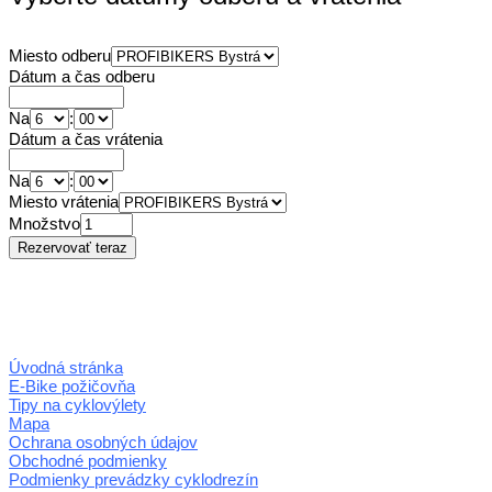
Miesto odberu
Dátum a čas odberu
Na
:
Dátum a čas vrátenia
Na
:
Miesto vrátenia
Množstvo
Úvodná stránka
E-Bike požičovňa
Tipy na cyklovýlety
Mapa
Ochrana osobných údajov
Obchodné podmienky
Podmienky prevádzky cyklodrezín