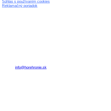
Súhlas s používaním cookies
Reklamačný poriadok
© 2026 horehronie.sk
REGIÓN HOREHRONIE
oblastná organizácia cestovného ruchu
Klaster Horehronie
združenie cestovného ruchu
Nám. gen. M.R. Štefánika 3
977 01 Brezno
Telefón:
+421 911 633 119
E-mail:
info@horehronie.sk