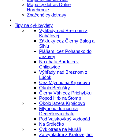
Mapa cyklotrás Dolné
Horehronie
Značené cyklotrasy
Tipy na cyklovýlety
Výhľady nad Breznom z
Kabátovej
Zákľuky cez Čierny Balog a
Sihlu
Pláňami cez Pohansko do
Ježovej
Na chatu Burdu cez
Chlipavice
Výhľady nad Breznom z
Lúčok
Cez Mlynnú na Krpačovo
Okolo Beňušky
Čierny Váh cez Priehybku
Popod Hrb na Štomp
Okolo jazera Krpáčovo
Mlynnou dolinou na
Dedečkovu chatu
Pod Vajskovksý vodopád
Na Srdiečko
Cyklotrasa na Muráň
Za výhľadmi z Kráľovej holi