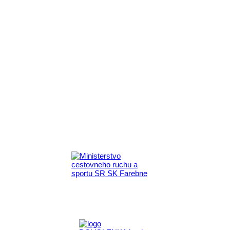
Aktivita realizovaná s finančnou podporou
Ministerstva cestovného ruchu
a športu Slovenskej republiky