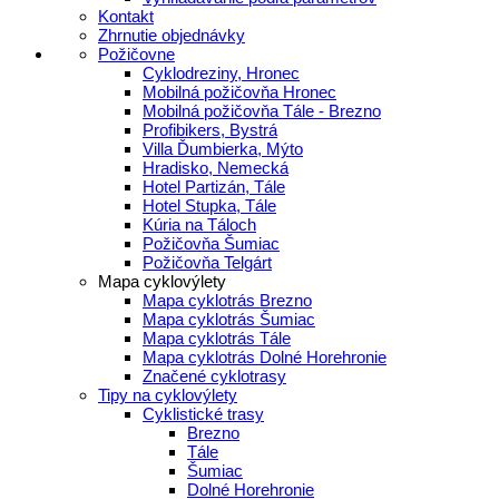
Kontakt
Zhrnutie objednávky
Požičovne
Cyklodreziny, Hronec
Mobilná požičovňa Hronec
Mobilná požičovňa Tále - Brezno
Profibikers, Bystrá
Villa Ďumbierka, Mýto
Hradisko, Nemecká
Hotel Partizán, Tále
Hotel Stupka, Tále
Kúria na Táloch
Požičovňa Šumiac
Požičovňa Telgárt
Mapa cyklovýlety
Mapa cyklotrás Brezno
Mapa cyklotrás Šumiac
Mapa cyklotrás Tále
Mapa cyklotrás Dolné Horehronie
Značené cyklotrasy
Tipy na cyklovýlety
Cyklistické trasy
Brezno
Tále
Šumiac
Dolné Horehronie