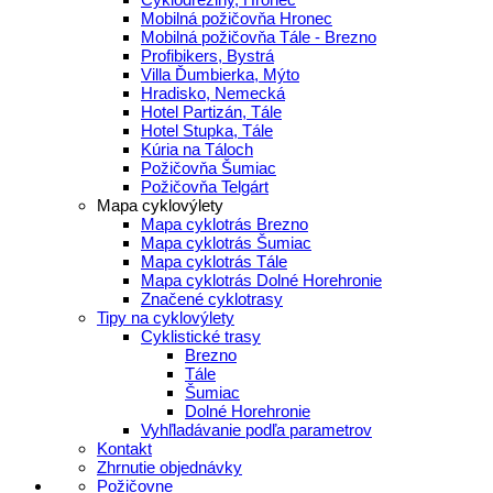
Mobilná požičovňa Hronec
Mobilná požičovňa Tále - Brezno
Profibikers, Bystrá
Villa Ďumbierka, Mýto
Hradisko, Nemecká
Hotel Partizán, Tále
Hotel Stupka, Tále
Kúria na Táloch
Požičovňa Šumiac
Požičovňa Telgárt
Mapa cyklovýlety
Mapa cyklotrás Brezno
Mapa cyklotrás Šumiac
Mapa cyklotrás Tále
Mapa cyklotrás Dolné Horehronie
Značené cyklotrasy
Tipy na cyklovýlety
Cyklistické trasy
Brezno
Tále
Šumiac
Dolné Horehronie
Vyhľladávanie podľa parametrov
Kontakt
Zhrnutie objednávky
Požičovne