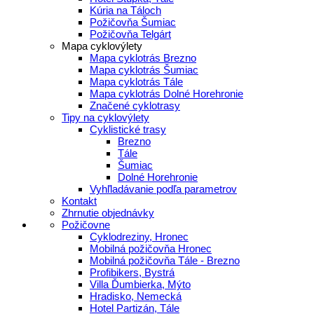
Kúria na Táloch
Požičovňa Šumiac
Požičovňa Telgárt
Mapa cyklovýlety
Mapa cyklotrás Brezno
Mapa cyklotrás Šumiac
Mapa cyklotrás Tále
Mapa cyklotrás Dolné Horehronie
Značené cyklotrasy
Tipy na cyklovýlety
Cyklistické trasy
Brezno
Tále
Šumiac
Dolné Horehronie
Vyhľladávanie podľa parametrov
Kontakt
Zhrnutie objednávky
Požičovne
Cyklodreziny, Hronec
Mobilná požičovňa Hronec
Mobilná požičovňa Tále - Brezno
Profibikers, Bystrá
Villa Ďumbierka, Mýto
Hradisko, Nemecká
Hotel Partizán, Tále