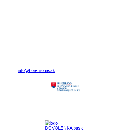
© 2026 horehronie.sk
REGIÓN HOREHRONIE
oblastná organizácia cestovného ruchu
Klaster Horehronie
združenie cestovného ruchu
Nám. gen. M.R. Štefánika 3
977 01 Brezno
Telefón:
+421 911 633 119
E-mail:
info@horehronie.sk
Aktivita realizovaná s finančnou podporou
Ministerstva cestovného ruchu
a športu Slovenskej republiky