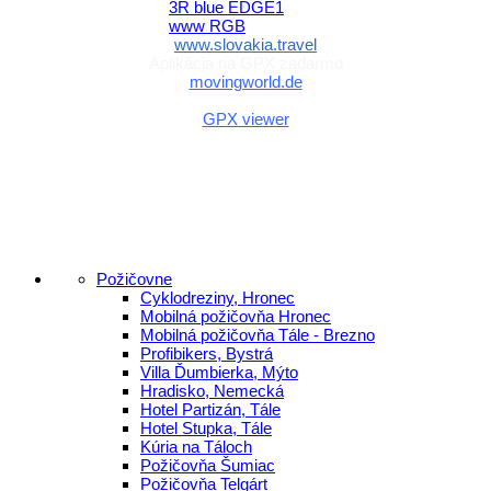
www.slovakia.travel
Aplikácia na GPX zadarmo
movingworld.de
Aplikácia na GPX zadarmo (Android)
GPX viewer
Požičovne
Cyklodreziny, Hronec
Mobilná požičovňa Hronec
Mobilná požičovňa Tále - Brezno
Profibikers, Bystrá
Villa Ďumbierka, Mýto
Hradisko, Nemecká
Hotel Partizán, Tále
Hotel Stupka, Tále
Kúria na Táloch
Požičovňa Šumiac
Požičovňa Telgárt