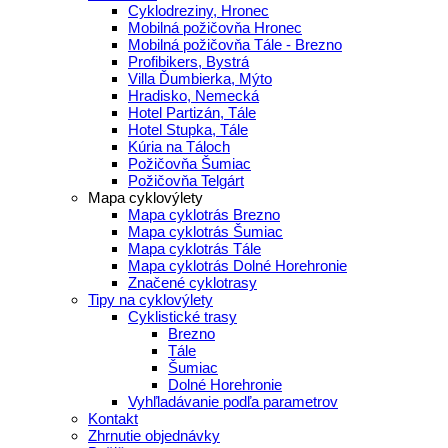
Cyklodreziny, Hronec
Mobilná požičovňa Hronec
Mobilná požičovňa Tále - Brezno
Profibikers, Bystrá
Villa Ďumbierka, Mýto
Hradisko, Nemecká
Hotel Partizán, Tále
Hotel Stupka, Tále
Kúria na Táloch
Požičovňa Šumiac
Požičovňa Telgárt
Mapa cyklovýlety
Mapa cyklotrás Brezno
Mapa cyklotrás Šumiac
Mapa cyklotrás Tále
Mapa cyklotrás Dolné Horehronie
Značené cyklotrasy
Tipy na cyklovýlety
Cyklistické trasy
Brezno
Tále
Šumiac
Dolné Horehronie
Vyhľladávanie podľa parametrov
Kontakt
Zhrnutie objednávky