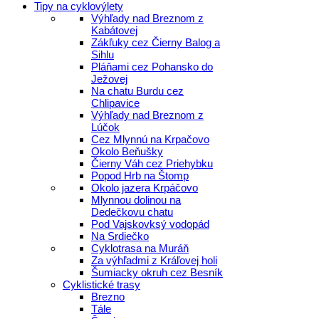
Tipy na cyklovýlety
Výhľady nad Breznom z
Kabátovej
Zákľuky cez Čierny Balog a
Sihlu
Pláňami cez Pohansko do
Ježovej
Na chatu Burdu cez
Chlipavice
Výhľady nad Breznom z
Lúčok
Cez Mlynnú na Krpačovo
Okolo Beňušky
Čierny Váh cez Priehybku
Popod Hrb na Štomp
Okolo jazera Krpáčovo
Mlynnou dolinou na
Dedečkovu chatu
Pod Vajskovksý vodopád
Na Srdiečko
Cyklotrasa na Muráň
Za výhľadmi z Kráľovej holi
Šumiacky okruh cez Besník
Cyklistické trasy
Brezno
Tále