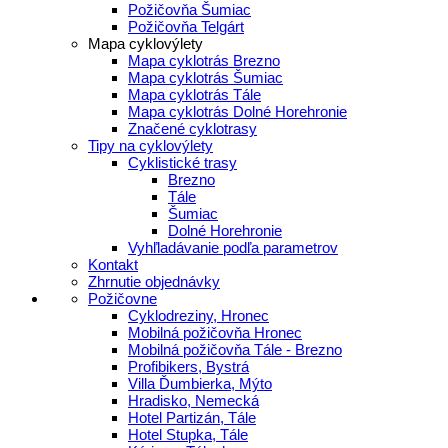
Požičovňa Šumiac
Požičovňa Telgárt
Mapa cyklovýlety
Mapa cyklotrás Brezno
Mapa cyklotrás Šumiac
Mapa cyklotrás Tále
Mapa cyklotrás Dolné Horehronie
Značené cyklotrasy
Tipy na cyklovýlety
Cyklistické trasy
Brezno
Tále
Šumiac
Dolné Horehronie
Vyhľladávanie podľa parametrov
Kontakt
Zhrnutie objednávky
Požičovne
Cyklodreziny, Hronec
Mobilná požičovňa Hronec
Mobilná požičovňa Tále - Brezno
Profibikers, Bystrá
Villa Ďumbierka, Mýto
Hradisko, Nemecká
Hotel Partizán, Tále
Hotel Stupka, Tále