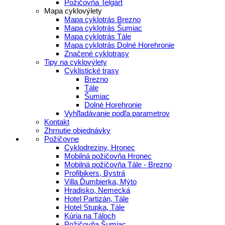
Požičovňa Telgárt
Mapa cyklovýlety
Mapa cyklotrás Brezno
Mapa cyklotrás Šumiac
Mapa cyklotrás Tále
Mapa cyklotrás Dolné Horehronie
Značené cyklotrasy
Tipy na cyklovýlety
Cyklistické trasy
Brezno
Tále
Šumiac
Dolné Horehronie
Vyhľladávanie podľa parametrov
Kontakt
Zhrnutie objednávky
Požičovne
Cyklodreziny, Hronec
Mobilná požičovňa Hronec
Mobilná požičovňa Tále - Brezno
Profibikers, Bystrá
Villa Ďumbierka, Mýto
Hradisko, Nemecká
Hotel Partizán, Tále
Hotel Stupka, Tále
Kúria na Táloch
Požičovňa Šumiac