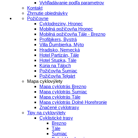
Vyhľladávanie podľa parametrov
Kontakt
Zhrnutie objednávky
Požičovne
Cyklodreziny, Hronec
Mobilná požičovňa Hronec
Mobilná požičovňa Tále - Brezno
Profibikers, Bystrá
Villa Ďumbierka, Mýto
Hradisko, Nemecká
Hotel Partizán, Tále
Hotel Stupka, Tále
Kúria na Táloch
Požičovňa Šumiac
Požičovňa Telgárt
Mapa cyklovýlety
Mapa cyklotrás Brezno
Mapa cyklotrás Šumiac
Mapa cyklotrás Tále
Mapa cyklotrás Dolné Horehronie
Značené cyklotrasy
Tipy na cyklovýlety
Cyklistické trasy
Brezno
Tále
Šumiac