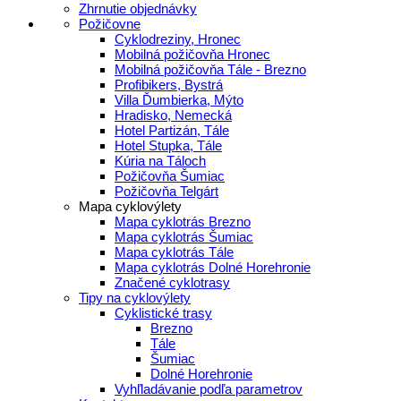
Zhrnutie objednávky
Požičovne
Cyklodreziny, Hronec
Mobilná požičovňa Hronec
Mobilná požičovňa Tále - Brezno
Profibikers, Bystrá
Villa Ďumbierka, Mýto
Hradisko, Nemecká
Hotel Partizán, Tále
Hotel Stupka, Tále
Kúria na Táloch
Požičovňa Šumiac
Požičovňa Telgárt
Mapa cyklovýlety
Mapa cyklotrás Brezno
Mapa cyklotrás Šumiac
Mapa cyklotrás Tále
Mapa cyklotrás Dolné Horehronie
Značené cyklotrasy
Tipy na cyklovýlety
Cyklistické trasy
Brezno
Tále
Šumiac
Dolné Horehronie
Vyhľladávanie podľa parametrov