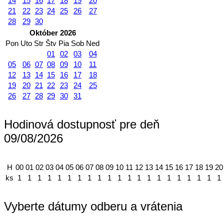
14
15
16
17
18
19
20
21
22
23
24
25
26
27
28
29
30
Október 2026
Pon
Uto
Str
Štv
Pia
Sob
Ned
01
02
03
04
05
06
07
08
09
10
11
12
13
14
15
16
17
18
19
20
21
22
23
24
25
26
27
28
29
30
31
Hodinová dostupnosť pre deň
09/08/2026
H
00
01
02
03
04
05
06
07
08
09
10
11
12
13
14
15
16
17
18
19
20
ks
1
1
1
1
1
1
1
1
1
1
1
1
1
1
1
1
1
1
1
1
1
Vyberte dátumy odberu a vrátenia