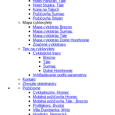
Hotel Partizán, Tále
Hotel Stupka, Tále
Kúria na Táloch
Požičovňa Šumiac
Požičovňa Telgárt
Mapa cyklovýlety
Mapa cyklotrás Brezno
Mapa cyklotrás Šumiac
Mapa cyklotrás Tále
Mapa cyklotrás Dolné Horehronie
Značené cyklotrasy
Tipy na cyklovýlety
Cyklistické trasy
Brezno
Tále
Šumiac
Dolné Horehronie
Vyhľladávanie podľa parametrov
Kontakt
Zhrnutie objednávky
Požičovne
Cyklodreziny, Hronec
Mobilná požičovňa Hronec
Mobilná požičovňa Tále - Brezno
Profibikers, Bystrá
Villa Ďumbierka, Mýto
Hradisko, Nemecká