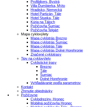
Profibikers, Bystrá
Villa Ďumbierka, Mýto
Hradisko, Nemecká
Hotel Partizán, Tále
Hotel Stupka, Tále
Kúria na Táloch
Požičovňa Šumiac
Požičovňa Telgárt
Mapa cyklovýlety
Mapa cyklotrás Brezno
Mapa cyklotrás Šumiac
Mapa cyklotrás Tále
Mapa cyklotrás Dolné Horehronie
Značené cyklotrasy
Tipy na cyklovýlety
Cyklistické trasy
Brezno
Tále
Šumiac
Dolné Horehronie
Vyhľladávanie podľa parametrov
Kontakt
Zhrnutie objednávky
Požičovne
Cyklodreziny, Hronec
Mobilná požičovňa Hronec