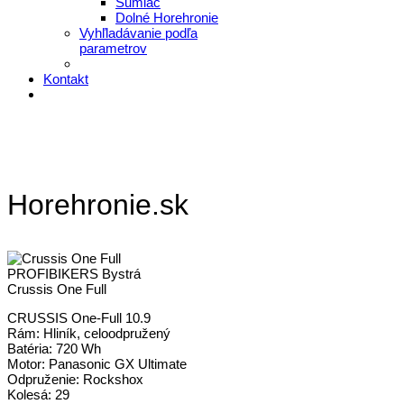
Šumiac
Dolné Horehronie
Vyhľladávanie podľa
parametrov
Kontakt
Horehronie.sk
PROFIBIKERS Bystrá
Crussis One Full
CRUSSIS One-Full 10.9
Rám: Hliník, celoodpružený
Batéria: 720 Wh
Motor: Panasonic GX Ultimate
Odpruženie: Rockshox
Kolesá: 29