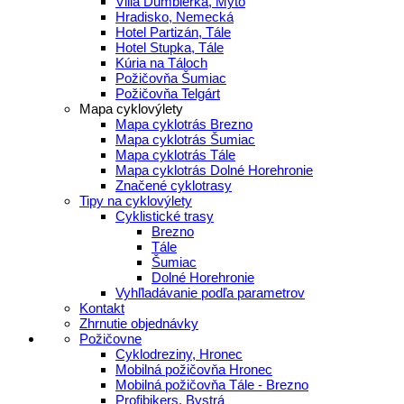
Villa Ďumbierka, Mýto
Hradisko, Nemecká
Hotel Partizán, Tále
Hotel Stupka, Tále
Kúria na Táloch
Požičovňa Šumiac
Požičovňa Telgárt
Mapa cyklovýlety
Mapa cyklotrás Brezno
Mapa cyklotrás Šumiac
Mapa cyklotrás Tále
Mapa cyklotrás Dolné Horehronie
Značené cyklotrasy
Tipy na cyklovýlety
Cyklistické trasy
Brezno
Tále
Šumiac
Dolné Horehronie
Vyhľladávanie podľa parametrov
Kontakt
Zhrnutie objednávky
Požičovne
Cyklodreziny, Hronec
Mobilná požičovňa Hronec
Mobilná požičovňa Tále - Brezno
Profibikers, Bystrá