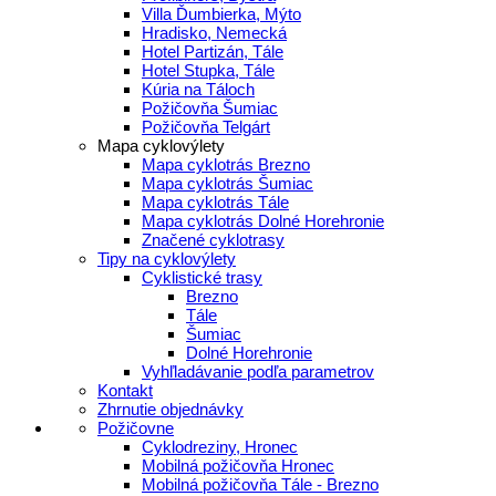
Villa Ďumbierka, Mýto
Hradisko, Nemecká
Hotel Partizán, Tále
Hotel Stupka, Tále
Kúria na Táloch
Požičovňa Šumiac
Požičovňa Telgárt
Mapa cyklovýlety
Mapa cyklotrás Brezno
Mapa cyklotrás Šumiac
Mapa cyklotrás Tále
Mapa cyklotrás Dolné Horehronie
Značené cyklotrasy
Tipy na cyklovýlety
Cyklistické trasy
Brezno
Tále
Šumiac
Dolné Horehronie
Vyhľladávanie podľa parametrov
Kontakt
Zhrnutie objednávky
Požičovne
Cyklodreziny, Hronec
Mobilná požičovňa Hronec
Mobilná požičovňa Tále - Brezno