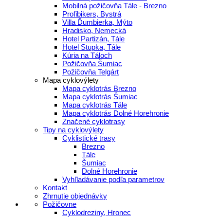
Mobilná požičovňa Tále - Brezno
Profibikers, Bystrá
Villa Ďumbierka, Mýto
Hradisko, Nemecká
Hotel Partizán, Tále
Hotel Stupka, Tále
Kúria na Táloch
Požičovňa Šumiac
Požičovňa Telgárt
Mapa cyklovýlety
Mapa cyklotrás Brezno
Mapa cyklotrás Šumiac
Mapa cyklotrás Tále
Mapa cyklotrás Dolné Horehronie
Značené cyklotrasy
Tipy na cyklovýlety
Cyklistické trasy
Brezno
Tále
Šumiac
Dolné Horehronie
Vyhľladávanie podľa parametrov
Kontakt
Zhrnutie objednávky
Požičovne
Cyklodreziny, Hronec