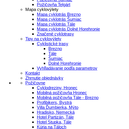
Požičovňa Telgárt
Mapa cyklovýlety
Mapa cyklotrás Brezno
Mapa cyklotrás Šumiac
Mapa cyklotrás Tále
Mapa cyklotrás Dolné Horehronie
Značené cyklotrasy
Tipy na cyklovýlety
Cyklistické trasy
Brezno
Tále
Šumiac
Dolné Horehronie
Vyhľladávanie podľa parametrov
Kontakt
Zhrnutie objednávky
Požičovne
Cyklodreziny, Hronec
Mobilná požičovňa Hronec
Mobilná požičovňa Tále - Brezno
Profibikers, Bystrá
Villa Ďumbierka, Mýto
Hradisko, Nemecká
Hotel Partizán, Tále
Hotel Stupka, Tále
Kúria na Táloch