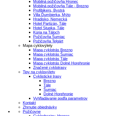
Mobilná požičovňa Hronec
Mobilná požičovňa Tále - Brezno
Profibikers, Bystrá
Villa Ďumbierka, Mýto
Hradisko, Nemecká
Hotel Partizán, Tále
Hotel Stupka, Tále
Kúria na Táloch
Požičovňa Šumiac
Požičovňa Telgárt
Mapa cyklovýlety
Mapa cyklotrás Brezno
Mapa cyklotrás Šumiac
Mapa cyklotrás Tále
Mapa cyklotrás Dolné Horehronie
Značené cyklotrasy
Tipy na cyklovýlety
Cyklistické trasy
Brezno
Tále
Šumiac
Dolné Horehronie
Vyhľladávanie podľa parametrov
Kontakt
Zhrnutie objednávky
Požičovne
Cyklodreziny, Hronec