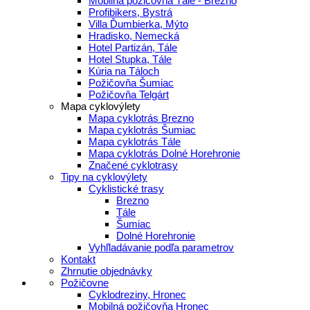
Mobilná požičovňa Tále - Brezno
Profibikers, Bystrá
Villa Ďumbierka, Mýto
Hradisko, Nemecká
Hotel Partizán, Tále
Hotel Stupka, Tále
Kúria na Táloch
Požičovňa Šumiac
Požičovňa Telgárt
Mapa cyklovýlety
Mapa cyklotrás Brezno
Mapa cyklotrás Šumiac
Mapa cyklotrás Tále
Mapa cyklotrás Dolné Horehronie
Značené cyklotrasy
Tipy na cyklovýlety
Cyklistické trasy
Brezno
Tále
Šumiac
Dolné Horehronie
Vyhľladávanie podľa parametrov
Kontakt
Zhrnutie objednávky
Požičovne
Cyklodreziny, Hronec
Mobilná požičovňa Hronec