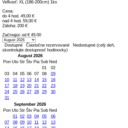
Veľkosť: XL (186-200cm) 1ks
Cena:
do 4 hod. 49,00 €
nad 4 hod. 59,00 €
Záloha: 200 €
Začínajúc od
€ 49.00
Dostupné
Čiastočne rezervované
Nedostupné (celý deň,
skontrolujte dostupnosť hodinovky)
August 2026
Pon
Uto
Str
Štv
Pia
Sob
Ned
01
02
03
04
05
06
07
08
09
10
11
12
13
14
15
16
17
18
19
20
21
22
23
24
25
26
27
28
29
30
31
September 2026
Pon
Uto
Str
Štv
Pia
Sob
Ned
01
02
03
04
05
06
07
08
09
10
11
12
13