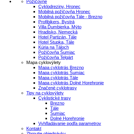
Požičovne
Cyklodreziny, Hronec
Mobilná požičovňa Hronec
Mobilná požičovňa Tále - Brezno
Profibikers, Bystrá
Villa Ďumbierka, Mýto
Hradisko, Nemecká
Hotel Partizán, Tále
Hotel Stupka, Tále
Kúria na Táloch
Požičovňa Šumiac
Požičovňa Telgárt
Mapa cyklovýlety
Mapa cyklotrás Brezno
Mapa cyklotrás Šumiac
Mapa cyklotrás Tále
Mapa cyklotrás Dolné Horehronie
Značené cyklotrasy
Tipy na cyklovýlety
Cyklistické trasy
Brezno
Tále
Šumiac
Dolné Horehronie
Vyhľladávanie podľa parametrov
Kontakt
Zhrnutie objednávky