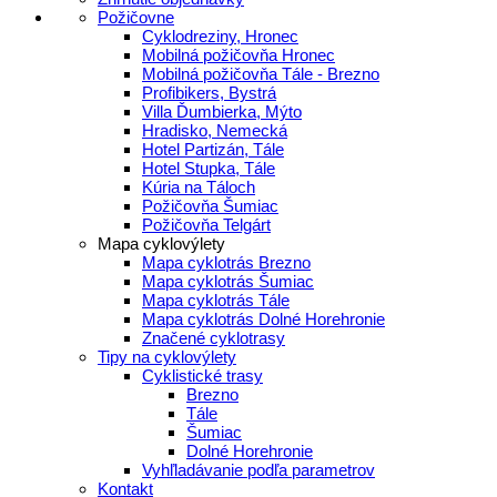
Požičovne
Cyklodreziny, Hronec
Mobilná požičovňa Hronec
Mobilná požičovňa Tále - Brezno
Profibikers, Bystrá
Villa Ďumbierka, Mýto
Hradisko, Nemecká
Hotel Partizán, Tále
Hotel Stupka, Tále
Kúria na Táloch
Požičovňa Šumiac
Požičovňa Telgárt
Mapa cyklovýlety
Mapa cyklotrás Brezno
Mapa cyklotrás Šumiac
Mapa cyklotrás Tále
Mapa cyklotrás Dolné Horehronie
Značené cyklotrasy
Tipy na cyklovýlety
Cyklistické trasy
Brezno
Tále
Šumiac
Dolné Horehronie
Vyhľladávanie podľa parametrov
Kontakt