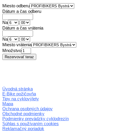
Miesto odberu
Dátum a čas odberu
Na
:
Dátum a čas vrátenia
Na
:
Miesto vrátenia
Množstvo
Úvodná stránka
E-Bike požičovňa
Tipy na cyklovýlety
Mapa
Ochrana osobných údajov
Obchodné podmienky
Podmienky prevádzky cyklodrezín
Súhlas s používaním cookies
Reklamačný poriadok