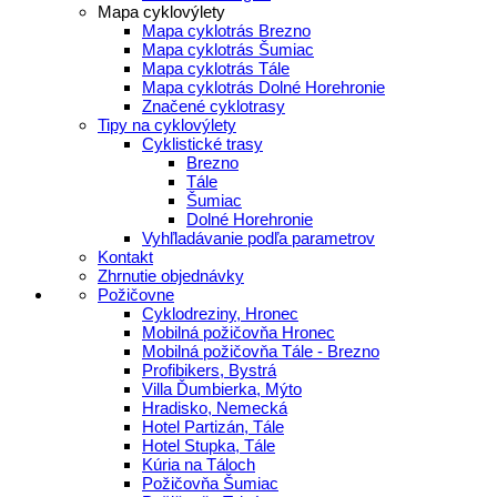
Mapa cyklovýlety
Mapa cyklotrás Brezno
Mapa cyklotrás Šumiac
Mapa cyklotrás Tále
Mapa cyklotrás Dolné Horehronie
Značené cyklotrasy
Tipy na cyklovýlety
Cyklistické trasy
Brezno
Tále
Šumiac
Dolné Horehronie
Vyhľladávanie podľa parametrov
Kontakt
Zhrnutie objednávky
Požičovne
Cyklodreziny, Hronec
Mobilná požičovňa Hronec
Mobilná požičovňa Tále - Brezno
Profibikers, Bystrá
Villa Ďumbierka, Mýto
Hradisko, Nemecká
Hotel Partizán, Tále
Hotel Stupka, Tále
Kúria na Táloch
Požičovňa Šumiac