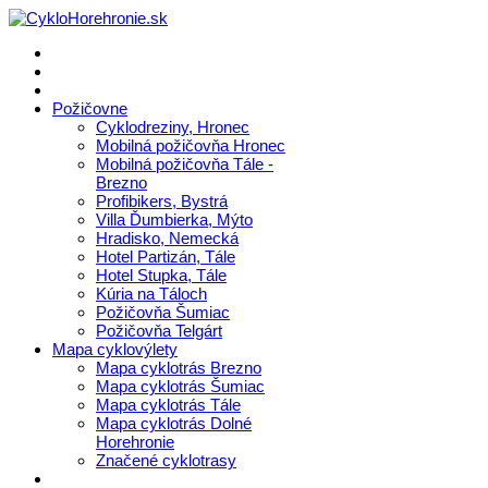
Požičovne
Cyklodreziny, Hronec
Mobilná požičovňa Hronec
Mobilná požičovňa Tále -
Brezno
Profibikers, Bystrá
Villa Ďumbierka, Mýto
Hradisko, Nemecká
Hotel Partizán, Tále
Hotel Stupka, Tále
Kúria na Táloch
Požičovňa Šumiac
Požičovňa Telgárt
Mapa cyklovýlety
Mapa cyklotrás Brezno
Mapa cyklotrás Šumiac
Mapa cyklotrás Tále
Mapa cyklotrás Dolné
Horehronie
Značené cyklotrasy