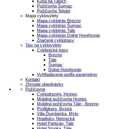
Kúria na Táloch
Požičovňa Šumiac
Požičovňa Telgárt
Mapa cyklovýlety
Mapa cyklotrás Brezno
Mapa cyklotrás Šumiac
Mapa cyklotrás Tále
Mapa cyklotrás Dolné Horehronie
Značené cyklotrasy
Tipy na cyklovýlety
Cyklistické trasy
Brezno
Tále
Šumiac
Dolné Horehronie
Vyhľladávanie podľa parametrov
Kontakt
Zhrnutie objednávky
Požičovne
Cyklodreziny, Hronec
Mobilná požičovňa Hronec
Mobilná požičovňa Tále - Brezno
Profibikers, Bystrá
Villa Ďumbierka, Mýto
Hradisko, Nemecká
Hotel Partizán, Tále
Hotel Stupka, Tále