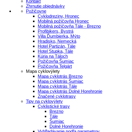
Kontakt
Zhrnutie objednávky
Požičovne
Cyklodreziny, Hronec
Mobilná požičovňa Hronec
Mobilná požičovňa Tále - Brezno
Profibikers, Bystrá
Villa Ďumbierka, Mýto
Hradisko, Nemecká
Hotel Partizán, Tále
Hotel Stupka, Tále
Kúria na Táloch
Požičovňa Šumiac
Požičovňa Telgárt
Mapa cyklovýlety
Mapa cyklotrás Brezno
Mapa cyklotrás Šumiac
Mapa cyklotrás Tále
Mapa cyklotrás Dolné Horehronie
Značené cyklotrasy
Tipy na cyklovýlety
Cyklistické trasy
Brezno
Tále
Šumiac
Dolné Horehronie
Vyhľladávanie podľa parametrov