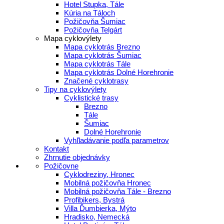
Hotel Stupka, Tále
Kúria na Táloch
Požičovňa Šumiac
Požičovňa Telgárt
Mapa cyklovýlety
Mapa cyklotrás Brezno
Mapa cyklotrás Šumiac
Mapa cyklotrás Tále
Mapa cyklotrás Dolné Horehronie
Značené cyklotrasy
Tipy na cyklovýlety
Cyklistické trasy
Brezno
Tále
Šumiac
Dolné Horehronie
Vyhľladávanie podľa parametrov
Kontakt
Zhrnutie objednávky
Požičovne
Cyklodreziny, Hronec
Mobilná požičovňa Hronec
Mobilná požičovňa Tále - Brezno
Profibikers, Bystrá
Villa Ďumbierka, Mýto
Hradisko, Nemecká