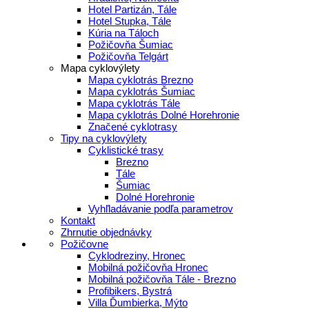
Hotel Partizán, Tále
Hotel Stupka, Tále
Kúria na Táloch
Požičovňa Šumiac
Požičovňa Telgárt
Mapa cyklovýlety
Mapa cyklotrás Brezno
Mapa cyklotrás Šumiac
Mapa cyklotrás Tále
Mapa cyklotrás Dolné Horehronie
Značené cyklotrasy
Tipy na cyklovýlety
Cyklistické trasy
Brezno
Tále
Šumiac
Dolné Horehronie
Vyhľladávanie podľa parametrov
Kontakt
Zhrnutie objednávky
Požičovne
Cyklodreziny, Hronec
Mobilná požičovňa Hronec
Mobilná požičovňa Tále - Brezno
Profibikers, Bystrá
Villa Ďumbierka, Mýto