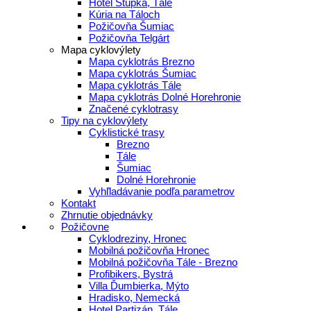
Hotel Stupka, Tále
Kúria na Táloch
Požičovňa Šumiac
Požičovňa Telgárt
Mapa cyklovýlety
Mapa cyklotrás Brezno
Mapa cyklotrás Šumiac
Mapa cyklotrás Tále
Mapa cyklotrás Dolné Horehronie
Značené cyklotrasy
Tipy na cyklovýlety
Cyklistické trasy
Brezno
Tále
Šumiac
Dolné Horehronie
Vyhľladávanie podľa parametrov
Kontakt
Zhrnutie objednávky
Požičovne
Cyklodreziny, Hronec
Mobilná požičovňa Hronec
Mobilná požičovňa Tále - Brezno
Profibikers, Bystrá
Villa Ďumbierka, Mýto
Hradisko, Nemecká
Hotel Partizán, Tále