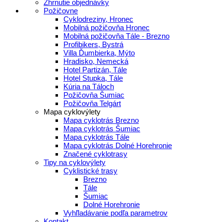
Zhrnutie objednávky
Požičovne
Cyklodreziny, Hronec
Mobilná požičovňa Hronec
Mobilná požičovňa Tále - Brezno
Profibikers, Bystrá
Villa Ďumbierka, Mýto
Hradisko, Nemecká
Hotel Partizán, Tále
Hotel Stupka, Tále
Kúria na Táloch
Požičovňa Šumiac
Požičovňa Telgárt
Mapa cyklovýlety
Mapa cyklotrás Brezno
Mapa cyklotrás Šumiac
Mapa cyklotrás Tále
Mapa cyklotrás Dolné Horehronie
Značené cyklotrasy
Tipy na cyklovýlety
Cyklistické trasy
Brezno
Tále
Šumiac
Dolné Horehronie
Vyhľladávanie podľa parametrov
Kontakt