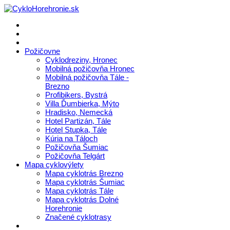
Požičovne
Cyklodreziny, Hronec
Mobilná požičovňa Hronec
Mobilná požičovňa Tále -
Brezno
Profibikers, Bystrá
Villa Ďumbierka, Mýto
Hradisko, Nemecká
Hotel Partizán, Tále
Hotel Stupka, Tále
Kúria na Táloch
Požičovňa Šumiac
Požičovňa Telgárt
Mapa cyklovýlety
Mapa cyklotrás Brezno
Mapa cyklotrás Šumiac
Mapa cyklotrás Tále
Mapa cyklotrás Dolné
Horehronie
Značené cyklotrasy