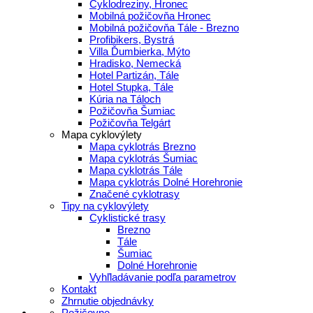
Cyklodreziny, Hronec
Mobilná požičovňa Hronec
Mobilná požičovňa Tále - Brezno
Profibikers, Bystrá
Villa Ďumbierka, Mýto
Hradisko, Nemecká
Hotel Partizán, Tále
Hotel Stupka, Tále
Kúria na Táloch
Požičovňa Šumiac
Požičovňa Telgárt
Mapa cyklovýlety
Mapa cyklotrás Brezno
Mapa cyklotrás Šumiac
Mapa cyklotrás Tále
Mapa cyklotrás Dolné Horehronie
Značené cyklotrasy
Tipy na cyklovýlety
Cyklistické trasy
Brezno
Tále
Šumiac
Dolné Horehronie
Vyhľladávanie podľa parametrov
Kontakt
Zhrnutie objednávky
Požičovne