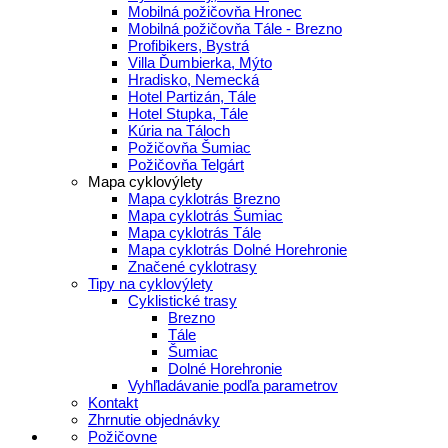
Mobilná požičovňa Hronec
Mobilná požičovňa Tále - Brezno
Profibikers, Bystrá
Villa Ďumbierka, Mýto
Hradisko, Nemecká
Hotel Partizán, Tále
Hotel Stupka, Tále
Kúria na Táloch
Požičovňa Šumiac
Požičovňa Telgárt
Mapa cyklovýlety
Mapa cyklotrás Brezno
Mapa cyklotrás Šumiac
Mapa cyklotrás Tále
Mapa cyklotrás Dolné Horehronie
Značené cyklotrasy
Tipy na cyklovýlety
Cyklistické trasy
Brezno
Tále
Šumiac
Dolné Horehronie
Vyhľladávanie podľa parametrov
Kontakt
Zhrnutie objednávky
Požičovne