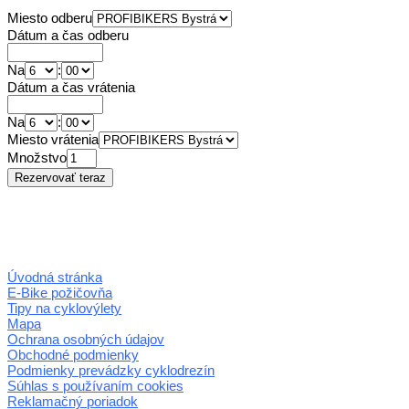
Miesto odberu
Dátum a čas odberu
Na
:
Dátum a čas vrátenia
Na
:
Miesto vrátenia
Množstvo
Úvodná stránka
E-Bike požičovňa
Tipy na cyklovýlety
Mapa
Ochrana osobných údajov
Obchodné podmienky
Podmienky prevádzky cyklodrezín
Súhlas s používaním cookies
Reklamačný poriadok