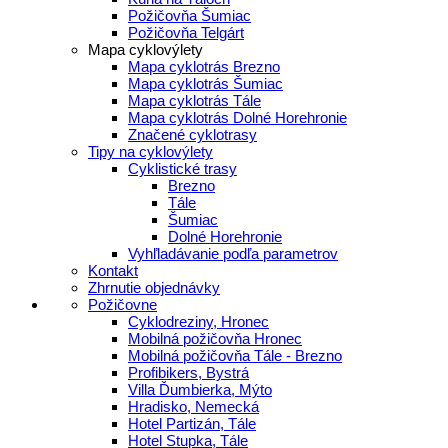
Požičovňa Šumiac
Požičovňa Telgárt
Mapa cyklovýlety
Mapa cyklotrás Brezno
Mapa cyklotrás Šumiac
Mapa cyklotrás Tále
Mapa cyklotrás Dolné Horehronie
Značené cyklotrasy
Tipy na cyklovýlety
Cyklistické trasy
Brezno
Tále
Šumiac
Dolné Horehronie
Vyhľladávanie podľa parametrov
Kontakt
Zhrnutie objednávky
Požičovne
Cyklodreziny, Hronec
Mobilná požičovňa Hronec
Mobilná požičovňa Tále - Brezno
Profibikers, Bystrá
Villa Ďumbierka, Mýto
Hradisko, Nemecká
Hotel Partizán, Tále
Hotel Stupka, Tále