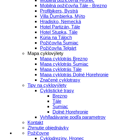
Mobilná požičovňa Hronec
Mobilná požičovňa Tále - Brezno
Profibikers, Bystrá
Villa Ďumbierka, Mýto
Hradisko, Nemecká
Hotel Partizán, Tále
Hotel Stupka, Tále
Kúria na Táloch
Požičovňa Šumiac
Požičovňa Telgárt
Mapa cyklovýlety
Mapa cyklotrás Brezno
Mapa cyklotrás Šumiac
Mapa cyklotrás Tále
Mapa cyklotrás Dolné Horehronie
Značené cyklotrasy
Tipy na cyklovýlety
Cyklistické trasy
Brezno
Tále
Šumiac
Dolné Horehronie
Vyhľladávanie podľa parametrov
Kontakt
Zhrnutie objednávky
Požičovne
Cyklodreziny, Hronec