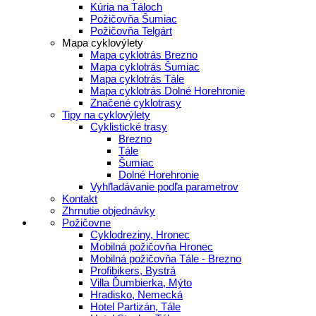
Kúria na Táloch
Požičovňa Šumiac
Požičovňa Telgárt
Mapa cyklovýlety
Mapa cyklotrás Brezno
Mapa cyklotrás Šumiac
Mapa cyklotrás Tále
Mapa cyklotrás Dolné Horehronie
Značené cyklotrasy
Tipy na cyklovýlety
Cyklistické trasy
Brezno
Tále
Šumiac
Dolné Horehronie
Vyhľladávanie podľa parametrov
Kontakt
Zhrnutie objednávky
Požičovne
Cyklodreziny, Hronec
Mobilná požičovňa Hronec
Mobilná požičovňa Tále - Brezno
Profibikers, Bystrá
Villa Ďumbierka, Mýto
Hradisko, Nemecká
Hotel Partizán, Tále