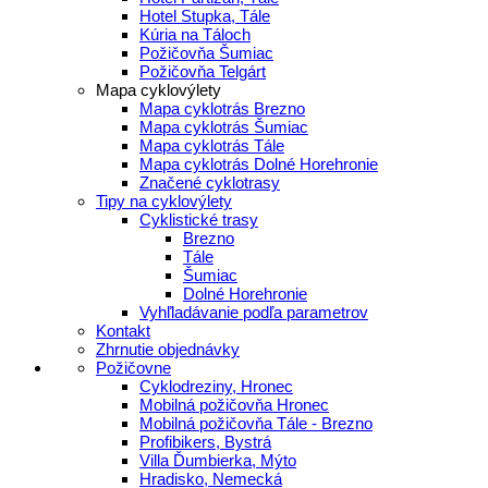
Hotel Stupka, Tále
Kúria na Táloch
Požičovňa Šumiac
Požičovňa Telgárt
Mapa cyklovýlety
Mapa cyklotrás Brezno
Mapa cyklotrás Šumiac
Mapa cyklotrás Tále
Mapa cyklotrás Dolné Horehronie
Značené cyklotrasy
Tipy na cyklovýlety
Cyklistické trasy
Brezno
Tále
Šumiac
Dolné Horehronie
Vyhľladávanie podľa parametrov
Kontakt
Zhrnutie objednávky
Požičovne
Cyklodreziny, Hronec
Mobilná požičovňa Hronec
Mobilná požičovňa Tále - Brezno
Profibikers, Bystrá
Villa Ďumbierka, Mýto
Hradisko, Nemecká