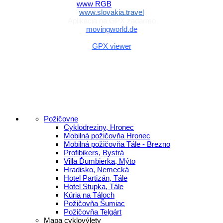
www.slovakia.travel
Aplikácia na GPX zadarmo
movingworld.de
Aplikácia na GPX zadarmo (Android)
GPX viewer
Požičovne
Cyklodreziny, Hronec
Mobilná požičovňa Hronec
Mobilná požičovňa Tále - Brezno
Profibikers, Bystrá
Villa Ďumbierka, Mýto
Hradisko, Nemecká
Hotel Partizán, Tále
Hotel Stupka, Tále
Kúria na Táloch
Požičovňa Šumiac
Požičovňa Telgárt
Mapa cyklovýlety