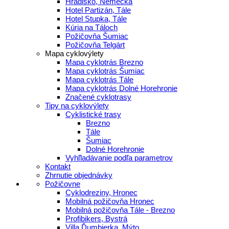
Hradisko, Nemecká
Hotel Partizán, Tále
Hotel Stupka, Tále
Kúria na Táloch
Požičovňa Šumiac
Požičovňa Telgárt
Mapa cyklovýlety
Mapa cyklotrás Brezno
Mapa cyklotrás Šumiac
Mapa cyklotrás Tále
Mapa cyklotrás Dolné Horehronie
Značené cyklotrasy
Tipy na cyklovýlety
Cyklistické trasy
Brezno
Tále
Šumiac
Dolné Horehronie
Vyhľladávanie podľa parametrov
Kontakt
Zhrnutie objednávky
Požičovne
Cyklodreziny, Hronec
Mobilná požičovňa Hronec
Mobilná požičovňa Tále - Brezno
Profibikers, Bystrá
Villa Ďumbierka, Mýto