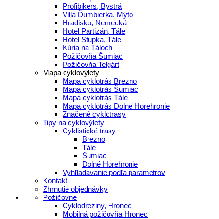
Profibikers, Bystrá
Villa Ďumbierka, Mýto
Hradisko, Nemecká
Hotel Partizán, Tále
Hotel Stupka, Tále
Kúria na Táloch
Požičovňa Šumiac
Požičovňa Telgárt
Mapa cyklovýlety
Mapa cyklotrás Brezno
Mapa cyklotrás Šumiac
Mapa cyklotrás Tále
Mapa cyklotrás Dolné Horehronie
Značené cyklotrasy
Tipy na cyklovýlety
Cyklistické trasy
Brezno
Tále
Šumiac
Dolné Horehronie
Vyhľladávanie podľa parametrov
Kontakt
Zhrnutie objednávky
Požičovne
Cyklodreziny, Hronec
Mobilná požičovňa Hronec