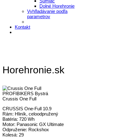
Šumiac
Dolné Horehronie
Vyhľladávanie podľa
parametrov
Kontakt
Horehronie.sk
PROFIBIKERS Bystrá
Crussis One Full
CRUSSIS One-Full 10.9
Rám: Hliník, celoodpružený
Batéria: 720 Wh
Motor: Panasonic GX Ultimate
Odpruženie: Rockshox
Kolesá: 29