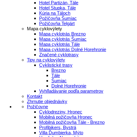
Hotel Partizán, Tále
Hotel Stupka, Tále
Kúria na Táloch
Požičovňa Šumiac
Požičovňa Telgárt
Mapa cyklovýlety
Mapa cyklotrás Brezno
Mapa cyklotrás Šumiac
Mapa cyklotrás Tále
Mapa cyklotrás Dolné Horehronie
Značené cyklotrasy
Tipy na cyklovýlety
Cyklistické trasy
Brezno
Tále
Šumiac
Dolné Horehronie
Vyhľladávanie podľa parametrov
Kontakt
Zhrnutie objednávky
Požičovne
Cyklodreziny, Hronec
Mobilná požičovňa Hronec
Mobilná požičovňa Tále - Brezno
Profibikers, Bystrá
Villa Ďumbierka, Mýto