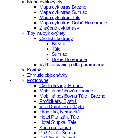
Mapa cyklovýlety
Mapa cyklotrás Brezno
Mapa cyklotrás Šumiac
Mapa cyklotrás Tále
Mapa cyklotrás Dolné Horehronie
Značené cyklotrasy
Tipy na cyklovýlety
Cyklistické trasy
Brezno
Tále
Šumiac
Dolné Horehronie
Vyhľladávanie podľa parametrov
Kontakt
Zhrnutie objednávky
Požičovne
Cyklodreziny, Hronec
Mobilná požičovňa Hronec
Mobilná požičovňa Tále - Brezno
Profibikers, Bystrá
Villa Ďumbierka, Mýto
Hradisko, Nemecká
Hotel Partizán, Tále
Hotel Stupka, Tále
Kúria na Táloch
Požičovňa Šumiac
Požičovňa Telgárt