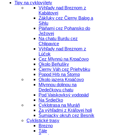
Tipy na cyklovýlety
Výhľady nad Breznom z
Kabátovej
Zákľuky cez Čierny Balog a
Sihlu
Pláňami cez Pohansko do
Ježovej
Na chatu Burdu cez
Chlipavice
Výhľady nad Breznom z
Lúčok
Cez Mlynnú na Krpačovo
Okolo Beňušky
Čierny Váh cez Priehybku
Popod Hrb na Štomp
Okolo jazera Krpáčovo
Mlynnou dolinou na
Dedečkovu chatu
Pod Vajskovksý vodopád
Na Srdiečko
Cyklotrasa na Muráň
Za výhľadmi z Kráľovej holi
Šumiacky okruh cez Besník
Cyklistické trasy
Brezno
Tále