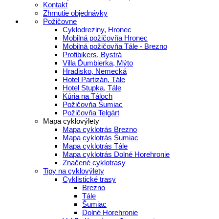
Kontakt
Zhrnutie objednávky
Požičovne
Cyklodreziny, Hronec
Mobilná požičovňa Hronec
Mobilná požičovňa Tále - Brezno
Profibikers, Bystrá
Villa Ďumbierka, Mýto
Hradisko, Nemecká
Hotel Partizán, Tále
Hotel Stupka, Tále
Kúria na Táloch
Požičovňa Šumiac
Požičovňa Telgárt
Mapa cyklovýlety
Mapa cyklotrás Brezno
Mapa cyklotrás Šumiac
Mapa cyklotrás Tále
Mapa cyklotrás Dolné Horehronie
Značené cyklotrasy
Tipy na cyklovýlety
Cyklistické trasy
Brezno
Tále
Šumiac
Dolné Horehronie