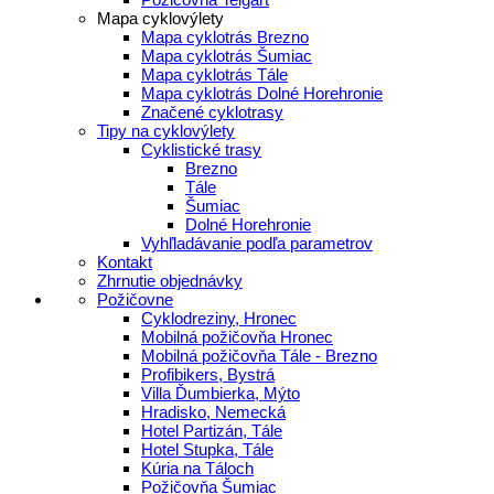
Mapa cyklovýlety
Mapa cyklotrás Brezno
Mapa cyklotrás Šumiac
Mapa cyklotrás Tále
Mapa cyklotrás Dolné Horehronie
Značené cyklotrasy
Tipy na cyklovýlety
Cyklistické trasy
Brezno
Tále
Šumiac
Dolné Horehronie
Vyhľladávanie podľa parametrov
Kontakt
Zhrnutie objednávky
Požičovne
Cyklodreziny, Hronec
Mobilná požičovňa Hronec
Mobilná požičovňa Tále - Brezno
Profibikers, Bystrá
Villa Ďumbierka, Mýto
Hradisko, Nemecká
Hotel Partizán, Tále
Hotel Stupka, Tále
Kúria na Táloch
Požičovňa Šumiac