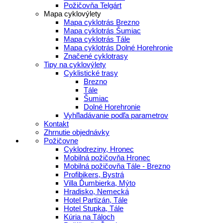
Požičovňa Telgárt
Mapa cyklovýlety
Mapa cyklotrás Brezno
Mapa cyklotrás Šumiac
Mapa cyklotrás Tále
Mapa cyklotrás Dolné Horehronie
Značené cyklotrasy
Tipy na cyklovýlety
Cyklistické trasy
Brezno
Tále
Šumiac
Dolné Horehronie
Vyhľladávanie podľa parametrov
Kontakt
Zhrnutie objednávky
Požičovne
Cyklodreziny, Hronec
Mobilná požičovňa Hronec
Mobilná požičovňa Tále - Brezno
Profibikers, Bystrá
Villa Ďumbierka, Mýto
Hradisko, Nemecká
Hotel Partizán, Tále
Hotel Stupka, Tále
Kúria na Táloch