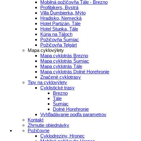
Mobilná požičovňa Tále - Brezno
Profibikers, Bystrá
Villa Ďumbierka, Mýto
Hradisko, Nemecká
Hotel Partizán, Tále
Hotel Stupka, Tále
Kúria na Táloch
Požičovňa Šumiac
Požičovňa Telgárt
Mapa cyklovýlety
Mapa cyklotrás Brezno
Mapa cyklotrás Šumiac
Mapa cyklotrás Tále
Mapa cyklotrás Dolné Horehronie
Značené cyklotrasy
Tipy na cyklovýlety
Cyklistické trasy
Brezno
Tále
Šumiac
Dolné Horehronie
Vyhľladávanie podľa parametrov
Kontakt
Zhrnutie objednávky
Požičovne
Cyklodreziny, Hronec