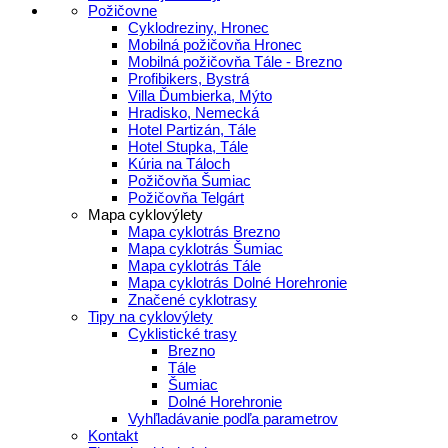
Požičovne
Cyklodreziny, Hronec
Mobilná požičovňa Hronec
Mobilná požičovňa Tále - Brezno
Profibikers, Bystrá
Villa Ďumbierka, Mýto
Hradisko, Nemecká
Hotel Partizán, Tále
Hotel Stupka, Tále
Kúria na Táloch
Požičovňa Šumiac
Požičovňa Telgárt
Mapa cyklovýlety
Mapa cyklotrás Brezno
Mapa cyklotrás Šumiac
Mapa cyklotrás Tále
Mapa cyklotrás Dolné Horehronie
Značené cyklotrasy
Tipy na cyklovýlety
Cyklistické trasy
Brezno
Tále
Šumiac
Dolné Horehronie
Vyhľladávanie podľa parametrov
Kontakt