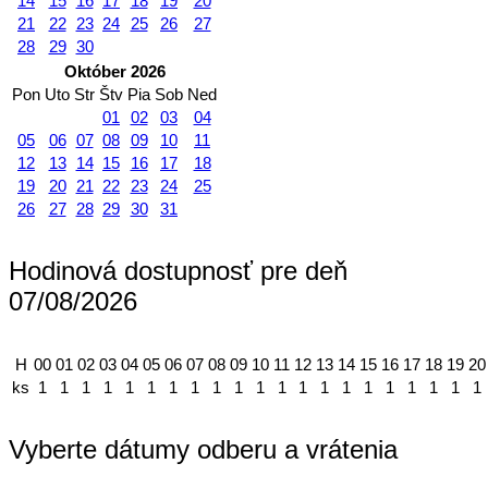
14
15
16
17
18
19
20
21
22
23
24
25
26
27
28
29
30
Október 2026
Pon
Uto
Str
Štv
Pia
Sob
Ned
01
02
03
04
05
06
07
08
09
10
11
12
13
14
15
16
17
18
19
20
21
22
23
24
25
26
27
28
29
30
31
Hodinová dostupnosť pre deň
07/08/2026
H
00
01
02
03
04
05
06
07
08
09
10
11
12
13
14
15
16
17
18
19
20
ks
1
1
1
1
1
1
1
1
1
1
1
1
1
1
1
1
1
1
1
1
1
Vyberte dátumy odberu a vrátenia