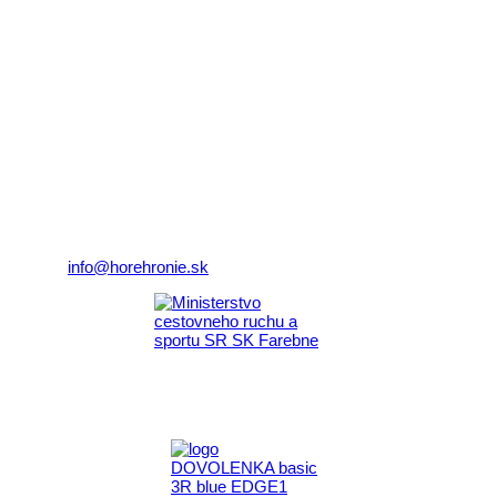
© 2026 horehronie.sk
REGIÓN HOREHRONIE
oblastná organizácia cestovného ruchu
Klaster Horehronie
združenie cestovného ruchu
Nám. gen. M.R. Štefánika 3
977 01 Brezno
Telefón:
+421 911 633 119
E-mail:
info@horehronie.sk
Aktivita realizovaná s finančnou podporou
Ministerstva cestovného ruchu
a športu Slovenskej republiky