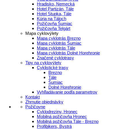
Hradisko, Nemecká
Hotel Partizán, Tále
Hotel Stupka, Tále
Kúria na Táloch
Požičovňa Šumiac
Požičovňa Telgárt
Mapa cyklovýlety
Mapa cyklotrás Brezno
Mapa cyklotrás Šumiac
Mapa cyklotrás Tále
Mapa cyklotrás Dolné Horehronie
Značené cyklotrasy
Tipy na cyklovýlety
Cyklistické trasy
Brezno
Tále
Šumiac
Dolné Horehronie
Vyhľladávanie podľa parametrov
Kontakt
Zhrnutie objednávky
Požičovne
Cyklodreziny, Hronec
Mobilná požičovňa Hronec
Mobilná požičovňa Tále - Brezno
Profibikers, Bystrá