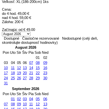
Veľkosť: XL (186-200cm) 1ks
Cena:
do 4 hod. 49,00 €
nad 4 hod. 59,00 €
Záloha: 200 €
Začínajúc od
€ 49.00
Dostupné
Čiastočne rezervované
Nedostupné (celý deň,
skontrolujte dostupnosť hodinovky)
August 2026
Pon
Uto
Str
Štv
Pia
Sob
Ned
01
02
03
04
05
06
07
08
09
10
11
12
13
14
15
16
17
18
19
20
21
22
23
24
25
26
27
28
29
30
31
September 2026
Pon
Uto
Str
Štv
Pia
Sob
Ned
01
02
03
04
05
06
07
08
09
10
11
12
13