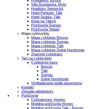
Profibikers, Bystrá
Villa Ďumbierka, Mýto
Hradisko, Nemecká
Hotel Partizán, Tále
Hotel Stupka, Tále
Kúria na Táloch
Požičovňa Šumiac
Požičovňa Telgárt
Mapa cyklovýlety
Mapa cyklotrás Brezno
Mapa cyklotrás Šumiac
Mapa cyklotrás Tále
Mapa cyklotrás Dolné Horehronie
Značené cyklotrasy
Tipy na cyklovýlety
Cyklistické trasy
Brezno
Tále
Šumiac
Dolné Horehronie
Vyhľladávanie podľa parametrov
Kontakt
Zhrnutie objednávky
Požičovne
Cyklodreziny, Hronec
Mobilná požičovňa Hronec
Mobilná požičovňa Tále - Brezno