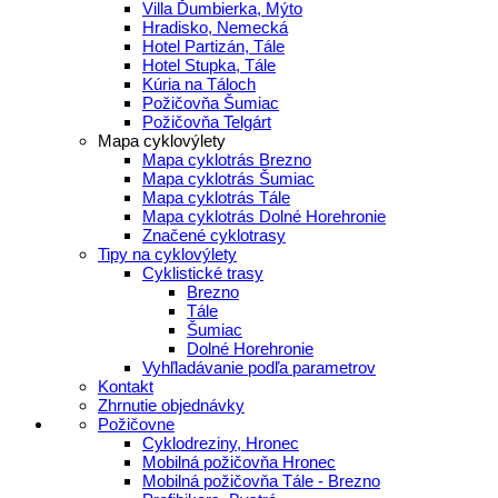
Villa Ďumbierka, Mýto
Hradisko, Nemecká
Hotel Partizán, Tále
Hotel Stupka, Tále
Kúria na Táloch
Požičovňa Šumiac
Požičovňa Telgárt
Mapa cyklovýlety
Mapa cyklotrás Brezno
Mapa cyklotrás Šumiac
Mapa cyklotrás Tále
Mapa cyklotrás Dolné Horehronie
Značené cyklotrasy
Tipy na cyklovýlety
Cyklistické trasy
Brezno
Tále
Šumiac
Dolné Horehronie
Vyhľladávanie podľa parametrov
Kontakt
Zhrnutie objednávky
Požičovne
Cyklodreziny, Hronec
Mobilná požičovňa Hronec
Mobilná požičovňa Tále - Brezno