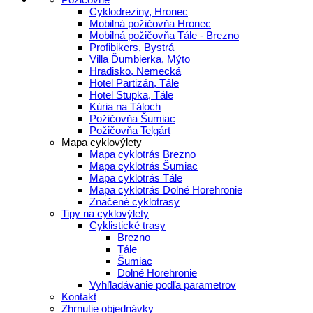
Cyklodreziny, Hronec
Mobilná požičovňa Hronec
Mobilná požičovňa Tále - Brezno
Profibikers, Bystrá
Villa Ďumbierka, Mýto
Hradisko, Nemecká
Hotel Partizán, Tále
Hotel Stupka, Tále
Kúria na Táloch
Požičovňa Šumiac
Požičovňa Telgárt
Mapa cyklovýlety
Mapa cyklotrás Brezno
Mapa cyklotrás Šumiac
Mapa cyklotrás Tále
Mapa cyklotrás Dolné Horehronie
Značené cyklotrasy
Tipy na cyklovýlety
Cyklistické trasy
Brezno
Tále
Šumiac
Dolné Horehronie
Vyhľladávanie podľa parametrov
Kontakt
Zhrnutie objednávky