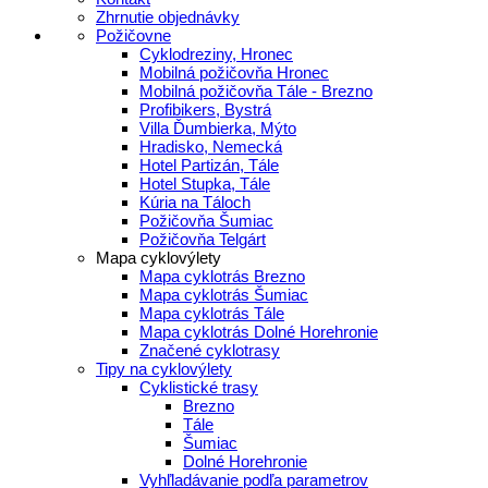
Zhrnutie objednávky
Požičovne
Cyklodreziny, Hronec
Mobilná požičovňa Hronec
Mobilná požičovňa Tále - Brezno
Profibikers, Bystrá
Villa Ďumbierka, Mýto
Hradisko, Nemecká
Hotel Partizán, Tále
Hotel Stupka, Tále
Kúria na Táloch
Požičovňa Šumiac
Požičovňa Telgárt
Mapa cyklovýlety
Mapa cyklotrás Brezno
Mapa cyklotrás Šumiac
Mapa cyklotrás Tále
Mapa cyklotrás Dolné Horehronie
Značené cyklotrasy
Tipy na cyklovýlety
Cyklistické trasy
Brezno
Tále
Šumiac
Dolné Horehronie
Vyhľladávanie podľa parametrov