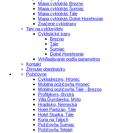
Mapa cyklotrás Brezno
Mapa cyklotrás Šumiac
Mapa cyklotrás Tále
Mapa cyklotrás Dolné Horehronie
Značené cyklotrasy
Tipy na cyklovýlety
Cyklistické trasy
Brezno
Tále
Šumiac
Dolné Horehronie
Vyhľladávanie podľa parametrov
Kontakt
Zhrnutie objednávky
Požičovne
Cyklodreziny, Hronec
Mobilná požičovňa Hronec
Mobilná požičovňa Tále - Brezno
Profibikers, Bystrá
Villa Ďumbierka, Mýto
Hradisko, Nemecká
Hotel Partizán, Tále
Hotel Stupka, Tále
Kúria na Táloch
Požičovňa Šumiac
Požičovňa Telgárt