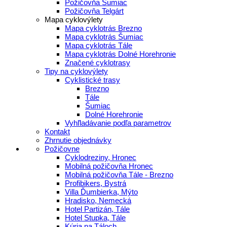
Požičovňa Šumiac
Požičovňa Telgárt
Mapa cyklovýlety
Mapa cyklotrás Brezno
Mapa cyklotrás Šumiac
Mapa cyklotrás Tále
Mapa cyklotrás Dolné Horehronie
Značené cyklotrasy
Tipy na cyklovýlety
Cyklistické trasy
Brezno
Tále
Šumiac
Dolné Horehronie
Vyhľladávanie podľa parametrov
Kontakt
Zhrnutie objednávky
Požičovne
Cyklodreziny, Hronec
Mobilná požičovňa Hronec
Mobilná požičovňa Tále - Brezno
Profibikers, Bystrá
Villa Ďumbierka, Mýto
Hradisko, Nemecká
Hotel Partizán, Tále
Hotel Stupka, Tále
Kúria na Táloch