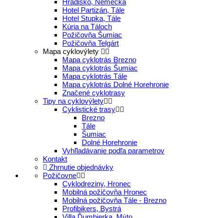
Hradisko, Nemecká
Hotel Partizán, Tále
Hotel Stupka, Tále
Kúria na Táloch
Požičovňa Šumiac
Požičovňa Telgárt
Mapa cyklovýlety
Mapa cyklotrás Brezno
Mapa cyklotrás Šumiac
Mapa cyklotrás Tále
Mapa cyklotrás Dolné Horehronie
Značené cyklotrasy
Tipy na cyklovýlety
Cyklistické trasy
Brezno
Tále
Šumiac
Dolné Horehronie
Vyhľladávanie podľa parametrov
Kontakt
Zhrnutie objednávky
Požičovne
Cyklodreziny, Hronec
Mobilná požičovňa Hronec
Mobilná požičovňa Tále - Brezno
Profibikers, Bystrá
Villa Ďumbierka, Mýto