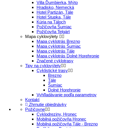
Villa Ďumbierka, Mýto
Hradisko, Nemecká
Hotel Partizán, Tále
Hotel Stupka, Tále
Kúria na Táloch
Požičovňa Šumiac
Požičovňa Telgárt
Mapa cyklovýlety
Mapa cyklotrás Brezno
Mapa cyklotrás Šumiac
Mapa cyklotrás Tále
Mapa cyklotrás Dolné Horehronie
Značené cyklotrasy
Tipy na cyklovýlety
Cyklistické trasy
Brezno
Tále
Šumiac
Dolné Horehronie
Vyhľladávanie podľa parametrov
Kontakt
Zhrnutie objednávky
Požičovne
Cyklodreziny, Hronec
Mobilná požičovňa Hronec
Mobilná požičovňa Tále - Brezno