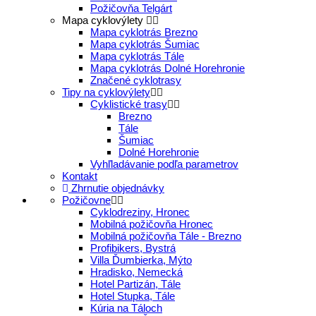
Požičovňa Telgárt
Mapa cyklovýlety
Mapa cyklotrás Brezno
Mapa cyklotrás Šumiac
Mapa cyklotrás Tále
Mapa cyklotrás Dolné Horehronie
Značené cyklotrasy
Tipy na cyklovýlety
Cyklistické trasy
Brezno
Tále
Šumiac
Dolné Horehronie
Vyhľladávanie podľa parametrov
Kontakt
Zhrnutie objednávky
Požičovne
Cyklodreziny, Hronec
Mobilná požičovňa Hronec
Mobilná požičovňa Tále - Brezno
Profibikers, Bystrá
Villa Ďumbierka, Mýto
Hradisko, Nemecká
Hotel Partizán, Tále
Hotel Stupka, Tále
Kúria na Táloch