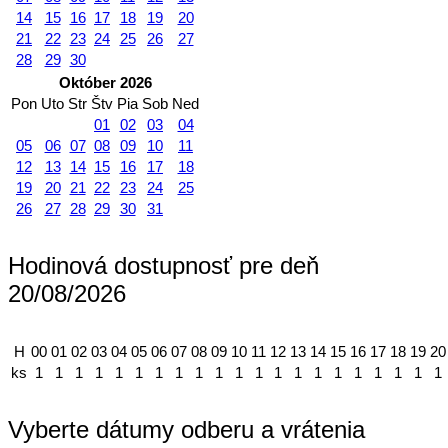
14
15
16
17
18
19
20
21
22
23
24
25
26
27
28
29
30
Október 2026
Pon
Uto
Str
Štv
Pia
Sob
Ned
01
02
03
04
05
06
07
08
09
10
11
12
13
14
15
16
17
18
19
20
21
22
23
24
25
26
27
28
29
30
31
Hodinová dostupnosť pre deň
20/08/2026
H
00
01
02
03
04
05
06
07
08
09
10
11
12
13
14
15
16
17
18
19
20
ks
1
1
1
1
1
1
1
1
1
1
1
1
1
1
1
1
1
1
1
1
1
Vyberte dátumy odberu a vrátenia