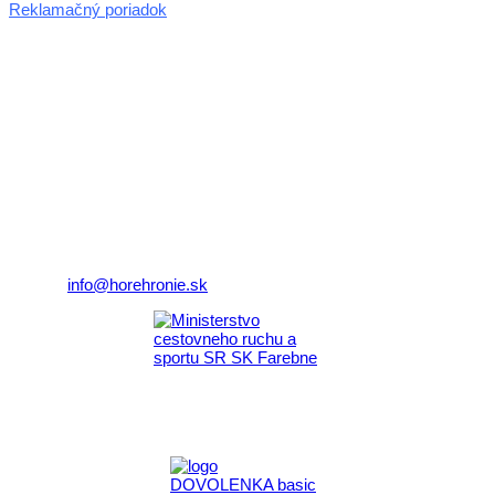
Reklamačný poriadok
© 2026 horehronie.sk
REGIÓN HOREHRONIE
oblastná organizácia cestovného ruchu
Klaster Horehronie
združenie cestovného ruchu
Nám. gen. M.R. Štefánika 3
977 01 Brezno
Telefón:
+421 911 633 119
E-mail:
info@horehronie.sk
Aktivita realizovaná s finančnou podporou
Ministerstva cestovného ruchu
a športu Slovenskej republiky