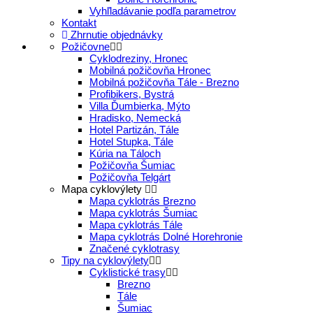
Vyhľladávanie podľa parametrov
Kontakt
Zhrnutie objednávky
Požičovne
Cyklodreziny, Hronec
Mobilná požičovňa Hronec
Mobilná požičovňa Tále - Brezno
Profibikers, Bystrá
Villa Ďumbierka, Mýto
Hradisko, Nemecká
Hotel Partizán, Tále
Hotel Stupka, Tále
Kúria na Táloch
Požičovňa Šumiac
Požičovňa Telgárt
Mapa cyklovýlety
Mapa cyklotrás Brezno
Mapa cyklotrás Šumiac
Mapa cyklotrás Tále
Mapa cyklotrás Dolné Horehronie
Značené cyklotrasy
Tipy na cyklovýlety
Cyklistické trasy
Brezno
Tále
Šumiac