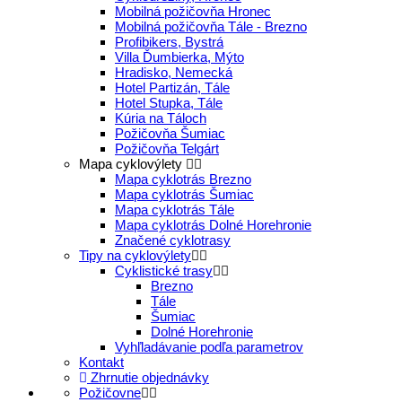
Mobilná požičovňa Hronec
Mobilná požičovňa Tále - Brezno
Profibikers, Bystrá
Villa Ďumbierka, Mýto
Hradisko, Nemecká
Hotel Partizán, Tále
Hotel Stupka, Tále
Kúria na Táloch
Požičovňa Šumiac
Požičovňa Telgárt
Mapa cyklovýlety
Mapa cyklotrás Brezno
Mapa cyklotrás Šumiac
Mapa cyklotrás Tále
Mapa cyklotrás Dolné Horehronie
Značené cyklotrasy
Tipy na cyklovýlety
Cyklistické trasy
Brezno
Tále
Šumiac
Dolné Horehronie
Vyhľladávanie podľa parametrov
Kontakt
Zhrnutie objednávky
Požičovne