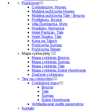
Požičovne
Cyklodreziny, Hronec
Mobilná požičovňa Hronec
Mobilná požičovňa Tále - Brezno
Profibikers, Bystrá
Villa Ďumbierka, Mýto
Hradisko, Nemecká
Hotel Partizán, Tále
Hotel Stupka, Tále
Kúria na Táloch
Požičovňa Šumiac
Požičovňa Telgárt
Mapa cyklovýlety
Mapa cyklotrás Brezno
Mapa cyklotrás Šumiac
Mapa cyklotrás Tále
Mapa cyklotrás Dolné Horehronie
Značené cyklotrasy
Tipy na cyklovýlety
Cyklistické trasy
Brezno
Tále
Šumiac
Dolné Horehronie
Vyhľladávanie podľa parametrov
Kontakt