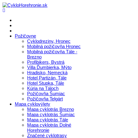
Požičovne
Cyklodreziny, Hronec
Mobilná požičovňa Hronec
Mobilná požičovňa Tále -
Brezno
Profibikers, Bystrá
Villa Ďumbierka, Mýto
Hradisko, Nemecká
Hotel Partizán, Tále
Hotel Stupka, Tále
Kúria na Táloch
Požičovňa Šumiac
Požičovňa Telgárt
Mapa cyklovýlety
Mapa cyklotrás Brezno
Mapa cyklotrás Šumiac
Mapa cyklotrás Tále
Mapa cyklotrás Dolné
Horehronie
Značené cyklotrasy