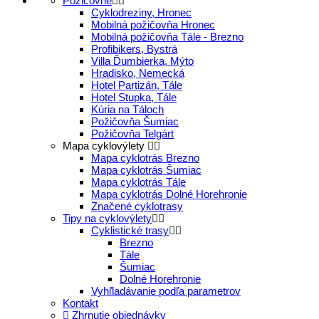
Požičovne
Cyklodreziny, Hronec
Mobilná požičovňa Hronec
Mobilná požičovňa Tále - Brezno
Profibikers, Bystrá
Villa Ďumbierka, Mýto
Hradisko, Nemecká
Hotel Partizán, Tále
Hotel Stupka, Tále
Kúria na Táloch
Požičovňa Šumiac
Požičovňa Telgárt
Mapa cyklovýlety
Mapa cyklotrás Brezno
Mapa cyklotrás Šumiac
Mapa cyklotrás Tále
Mapa cyklotrás Dolné Horehronie
Značené cyklotrasy
Tipy na cyklovýlety
Cyklistické trasy
Brezno
Tále
Šumiac
Dolné Horehronie
Vyhľladávanie podľa parametrov
Kontakt
Zhrnutie objednávky