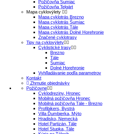
Požičovňa Šumiac
Požičovňa Telgárt
Mapa cyklovýlety
Mapa cyklotrás Brezno
Mapa cyklotrás Šumiac
Mapa cyklotrás Tále
Mapa cyklotrás Dolné Horehronie
Značené cyklotrasy
Tipy na cyklovýlety
Cyklistické trasy
Brezno
Tále
Šumiac
Dolné Horehronie
Vyhľladávanie podľa parametrov
Kontakt
Zhrnutie objednávky
Požičovne
Cyklodreziny, Hronec
Mobilná požičovňa Hronec
Mobilná požičovňa Tále - Brezno
Profibikers, Bystrá
Villa Ďumbierka, Mýto
Hradisko, Nemecká
Hotel Partizán, Tále
Hotel Stupka, Tále
Kúria na Táloch