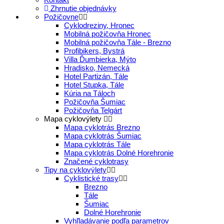
Zhrnutie objednávky
Požičovne
Cyklodreziny, Hronec
Mobilná požičovňa Hronec
Mobilná požičovňa Tále - Brezno
Profibikers, Bystrá
Villa Ďumbierka, Mýto
Hradisko, Nemecká
Hotel Partizán, Tále
Hotel Stupka, Tále
Kúria na Táloch
Požičovňa Šumiac
Požičovňa Telgárt
Mapa cyklovýlety
Mapa cyklotrás Brezno
Mapa cyklotrás Šumiac
Mapa cyklotrás Tále
Mapa cyklotrás Dolné Horehronie
Značené cyklotrasy
Tipy na cyklovýlety
Cyklistické trasy
Brezno
Tále
Šumiac
Dolné Horehronie
Vyhľladávanie podľa parametrov