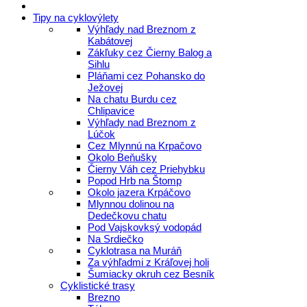
Tipy na cyklovýlety
Výhľady nad Breznom z
Kabátovej
Zákľuky cez Čierny Balog a
Sihlu
Pláňami cez Pohansko do
Ježovej
Na chatu Burdu cez
Chlipavice
Výhľady nad Breznom z
Lúčok
Cez Mlynnú na Krpačovo
Okolo Beňušky
Čierny Váh cez Priehybku
Popod Hrb na Štomp
Okolo jazera Krpáčovo
Mlynnou dolinou na
Dedečkovu chatu
Pod Vajskovksý vodopád
Na Srdiečko
Cyklotrasa na Muráň
Za výhľadmi z Kráľovej holi
Šumiacky okruh cez Besník
Cyklistické trasy
Brezno