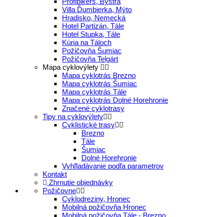
Profibikers, Bystrá
Villa Ďumbierka, Mýto
Hradisko, Nemecká
Hotel Partizán, Tále
Hotel Stupka, Tále
Kúria na Táloch
Požičovňa Šumiac
Požičovňa Telgárt
Mapa cyklovýlety
Mapa cyklotrás Brezno
Mapa cyklotrás Šumiac
Mapa cyklotrás Tále
Mapa cyklotrás Dolné Horehronie
Značené cyklotrasy
Tipy na cyklovýlety
Cyklistické trasy
Brezno
Tále
Šumiac
Dolné Horehronie
Vyhľladávanie podľa parametrov
Kontakt
Zhrnutie objednávky
Požičovne
Cyklodreziny, Hronec
Mobilná požičovňa Hronec
Mobilná požičovňa Tále - Brezno