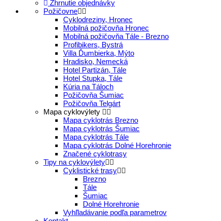
Zhrnutie objednávky
Požičovne
Cyklodreziny, Hronec
Mobilná požičovňa Hronec
Mobilná požičovňa Tále - Brezno
Profibikers, Bystrá
Villa Ďumbierka, Mýto
Hradisko, Nemecká
Hotel Partizán, Tále
Hotel Stupka, Tále
Kúria na Táloch
Požičovňa Šumiac
Požičovňa Telgárt
Mapa cyklovýlety
Mapa cyklotrás Brezno
Mapa cyklotrás Šumiac
Mapa cyklotrás Tále
Mapa cyklotrás Dolné Horehronie
Značené cyklotrasy
Tipy na cyklovýlety
Cyklistické trasy
Brezno
Tále
Šumiac
Dolné Horehronie
Vyhľladávanie podľa parametrov
Kontakt