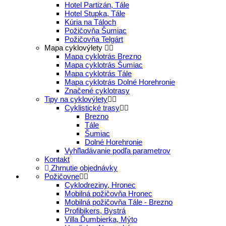
Hotel Partizán, Tále
Hotel Stupka, Tále
Kúria na Táloch
Požičovňa Šumiac
Požičovňa Telgárt
Mapa cyklovýlety
Mapa cyklotrás Brezno
Mapa cyklotrás Šumiac
Mapa cyklotrás Tále
Mapa cyklotrás Dolné Horehronie
Značené cyklotrasy
Tipy na cyklovýlety
Cyklistické trasy
Brezno
Tále
Šumiac
Dolné Horehronie
Vyhľladávanie podľa parametrov
Kontakt
Zhrnutie objednávky
Požičovne
Cyklodreziny, Hronec
Mobilná požičovňa Hronec
Mobilná požičovňa Tále - Brezno
Profibikers, Bystrá
Villa Ďumbierka, Mýto