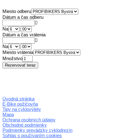
Miesto odberu
Dátum a čas odberu
Na
:
Dátum a čas vrátenia
Na
:
Miesto vrátenia
Množstvo
Úvodná stránka
E-Bike požičovňa
Tipy na cyklovýlety
Mapa
Ochrana osobných údajov
Obchodné podmienky
Podmienky prevádzky cyklodrezín
Súhlas s používaním cookies