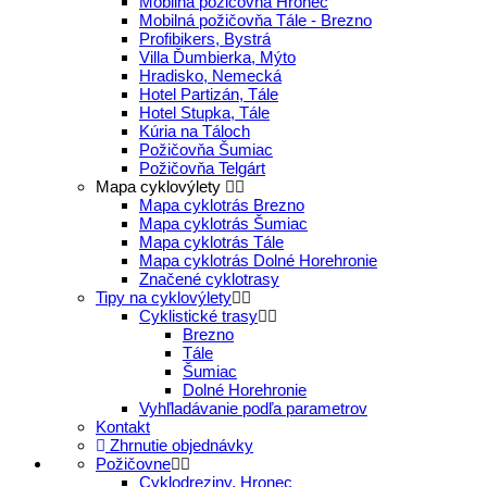
Mobilná požičovňa Hronec
Mobilná požičovňa Tále - Brezno
Profibikers, Bystrá
Villa Ďumbierka, Mýto
Hradisko, Nemecká
Hotel Partizán, Tále
Hotel Stupka, Tále
Kúria na Táloch
Požičovňa Šumiac
Požičovňa Telgárt
Mapa cyklovýlety
Mapa cyklotrás Brezno
Mapa cyklotrás Šumiac
Mapa cyklotrás Tále
Mapa cyklotrás Dolné Horehronie
Značené cyklotrasy
Tipy na cyklovýlety
Cyklistické trasy
Brezno
Tále
Šumiac
Dolné Horehronie
Vyhľladávanie podľa parametrov
Kontakt
Zhrnutie objednávky
Požičovne
Cyklodreziny, Hronec