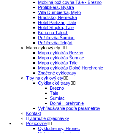
Mobilná požičovňa Tále - Brezno
Profibikers, Bystrá
Villa Ďumbierka, Mýto
Hradisko, Nemecká
Hotel Partizán, Tále
Hotel Stupka, Tále
Kúria na Táloch
Požičovňa Šumiac
Požičovňa Telgárt
Mapa cyklovýlety
Mapa cyklotrás Brezno
Mapa cyklotrás Šumiac
Mapa cyklotrás Tále
Mapa cyklotrás Dolné Horehronie
Značené cyklotrasy
Tipy na cyklovýlety
Cyklistické trasy
Brezno
Tále
Šumiac
Dolné Horehronie
Vyhľladávanie podľa parametrov
Kontakt
Zhrnutie objednávky
Požičovne
Cyklodreziny, Hronec