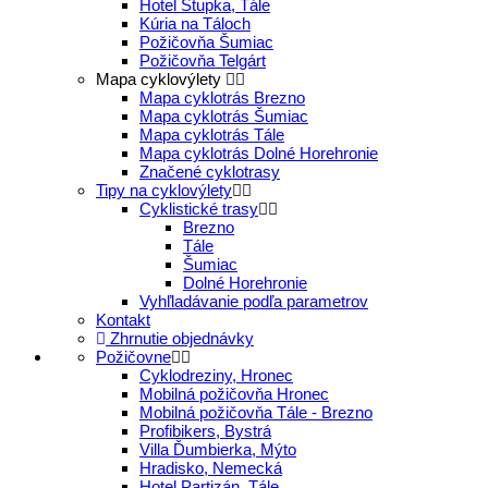
Hotel Stupka, Tále
Kúria na Táloch
Požičovňa Šumiac
Požičovňa Telgárt
Mapa cyklovýlety
Mapa cyklotrás Brezno
Mapa cyklotrás Šumiac
Mapa cyklotrás Tále
Mapa cyklotrás Dolné Horehronie
Značené cyklotrasy
Tipy na cyklovýlety
Cyklistické trasy
Brezno
Tále
Šumiac
Dolné Horehronie
Vyhľladávanie podľa parametrov
Kontakt
Zhrnutie objednávky
Požičovne
Cyklodreziny, Hronec
Mobilná požičovňa Hronec
Mobilná požičovňa Tále - Brezno
Profibikers, Bystrá
Villa Ďumbierka, Mýto
Hradisko, Nemecká
Hotel Partizán, Tále