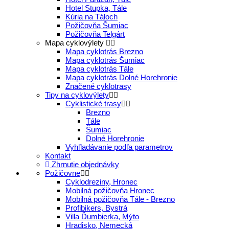
Hotel Stupka, Tále
Kúria na Táloch
Požičovňa Šumiac
Požičovňa Telgárt
Mapa cyklovýlety
Mapa cyklotrás Brezno
Mapa cyklotrás Šumiac
Mapa cyklotrás Tále
Mapa cyklotrás Dolné Horehronie
Značené cyklotrasy
Tipy na cyklovýlety
Cyklistické trasy
Brezno
Tále
Šumiac
Dolné Horehronie
Vyhľladávanie podľa parametrov
Kontakt
Zhrnutie objednávky
Požičovne
Cyklodreziny, Hronec
Mobilná požičovňa Hronec
Mobilná požičovňa Tále - Brezno
Profibikers, Bystrá
Villa Ďumbierka, Mýto
Hradisko, Nemecká