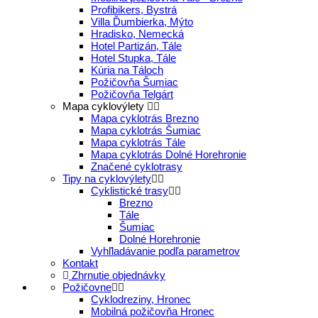
Profibikers, Bystrá
Villa Ďumbierka, Mýto
Hradisko, Nemecká
Hotel Partizán, Tále
Hotel Stupka, Tále
Kúria na Táloch
Požičovňa Šumiac
Požičovňa Telgárt
Mapa cyklovýlety
Mapa cyklotrás Brezno
Mapa cyklotrás Šumiac
Mapa cyklotrás Tále
Mapa cyklotrás Dolné Horehronie
Značené cyklotrasy
Tipy na cyklovýlety
Cyklistické trasy
Brezno
Tále
Šumiac
Dolné Horehronie
Vyhľladávanie podľa parametrov
Kontakt
Zhrnutie objednávky
Požičovne
Cyklodreziny, Hronec
Mobilná požičovňa Hronec