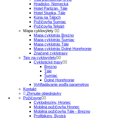
Hradisko, Nemecká
Hotel Partizán, Tále
Hotel Stupka, Tále
Kúria na Táloch
Požičovňa Šumiac
Požičovňa Telgárt
Mapa cyklovýlety
Mapa cyklotrás Brezno
Mapa cyklotrás Šumiac
Mapa cyklotrás Tále
Mapa cyklotrás Dolné Horehronie
Značené cyklotrasy
Tipy na cyklovýlety
Cyklistické trasy
Brezno
Tále
Šumiac
Dolné Horehronie
Vyhľladávanie podľa parametrov
Kontakt
Zhrnutie objednávky
Požičovne
Cyklodreziny, Hronec
Mobilná požičovňa Hronec
Mobilná požičovňa Tále - Brezno
Profibikers, Bystrá