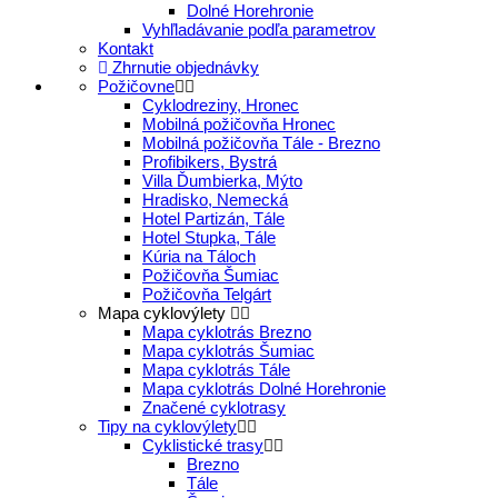
Dolné Horehronie
Vyhľladávanie podľa parametrov
Kontakt
Zhrnutie objednávky
Požičovne
Cyklodreziny, Hronec
Mobilná požičovňa Hronec
Mobilná požičovňa Tále - Brezno
Profibikers, Bystrá
Villa Ďumbierka, Mýto
Hradisko, Nemecká
Hotel Partizán, Tále
Hotel Stupka, Tále
Kúria na Táloch
Požičovňa Šumiac
Požičovňa Telgárt
Mapa cyklovýlety
Mapa cyklotrás Brezno
Mapa cyklotrás Šumiac
Mapa cyklotrás Tále
Mapa cyklotrás Dolné Horehronie
Značené cyklotrasy
Tipy na cyklovýlety
Cyklistické trasy
Brezno
Tále