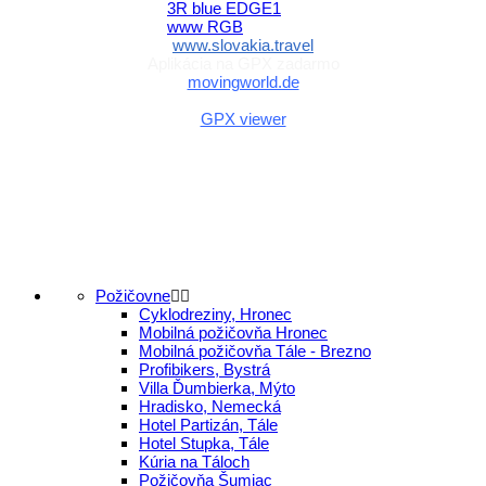
www.slovakia.travel
Aplikácia na GPX zadarmo
movingworld.de
Aplikácia na GPX zadarmo (Android)
GPX viewer
Požičovne
Cyklodreziny, Hronec
Mobilná požičovňa Hronec
Mobilná požičovňa Tále - Brezno
Profibikers, Bystrá
Villa Ďumbierka, Mýto
Hradisko, Nemecká
Hotel Partizán, Tále
Hotel Stupka, Tále
Kúria na Táloch
Požičovňa Šumiac