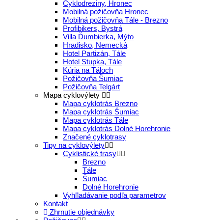
Cyklodreziny, Hronec
Mobilná požičovňa Hronec
Mobilná požičovňa Tále - Brezno
Profibikers, Bystrá
Villa Ďumbierka, Mýto
Hradisko, Nemecká
Hotel Partizán, Tále
Hotel Stupka, Tále
Kúria na Táloch
Požičovňa Šumiac
Požičovňa Telgárt
Mapa cyklovýlety
Mapa cyklotrás Brezno
Mapa cyklotrás Šumiac
Mapa cyklotrás Tále
Mapa cyklotrás Dolné Horehronie
Značené cyklotrasy
Tipy na cyklovýlety
Cyklistické trasy
Brezno
Tále
Šumiac
Dolné Horehronie
Vyhľladávanie podľa parametrov
Kontakt
Zhrnutie objednávky