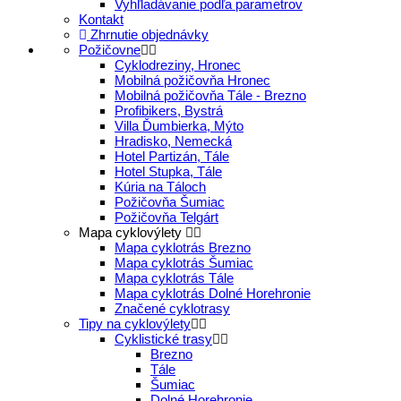
Vyhľladávanie podľa parametrov
Kontakt
Zhrnutie objednávky
Požičovne
Cyklodreziny, Hronec
Mobilná požičovňa Hronec
Mobilná požičovňa Tále - Brezno
Profibikers, Bystrá
Villa Ďumbierka, Mýto
Hradisko, Nemecká
Hotel Partizán, Tále
Hotel Stupka, Tále
Kúria na Táloch
Požičovňa Šumiac
Požičovňa Telgárt
Mapa cyklovýlety
Mapa cyklotrás Brezno
Mapa cyklotrás Šumiac
Mapa cyklotrás Tále
Mapa cyklotrás Dolné Horehronie
Značené cyklotrasy
Tipy na cyklovýlety
Cyklistické trasy
Brezno
Tále
Šumiac
Dolné Horehronie