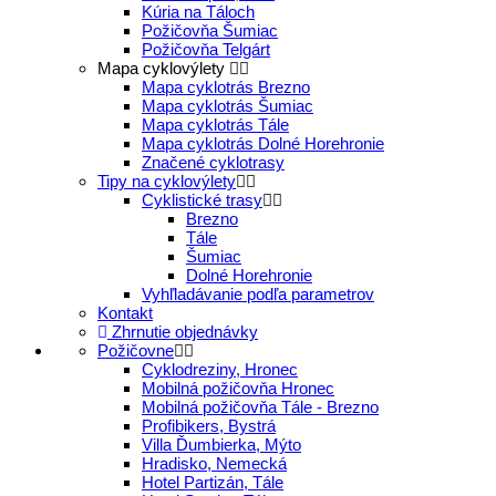
Kúria na Táloch
Požičovňa Šumiac
Požičovňa Telgárt
Mapa cyklovýlety
Mapa cyklotrás Brezno
Mapa cyklotrás Šumiac
Mapa cyklotrás Tále
Mapa cyklotrás Dolné Horehronie
Značené cyklotrasy
Tipy na cyklovýlety
Cyklistické trasy
Brezno
Tále
Šumiac
Dolné Horehronie
Vyhľladávanie podľa parametrov
Kontakt
Zhrnutie objednávky
Požičovne
Cyklodreziny, Hronec
Mobilná požičovňa Hronec
Mobilná požičovňa Tále - Brezno
Profibikers, Bystrá
Villa Ďumbierka, Mýto
Hradisko, Nemecká
Hotel Partizán, Tále