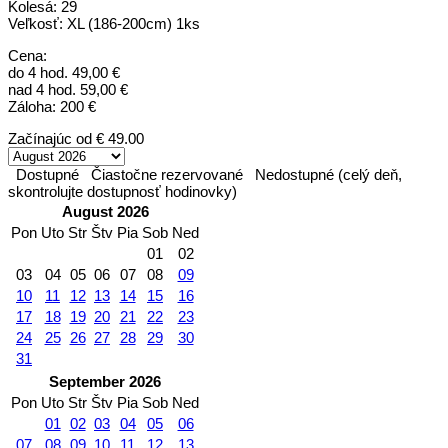
Kolesá: 29
Veľkosť: XL (186-200cm) 1ks
Cena:
do 4 hod. 49,00 €
nad 4 hod. 59,00 €
Záloha: 200 €
Začínajúc od
€ 49.00
Dostupné
Čiastočne rezervované
Nedostupné (celý deň,
skontrolujte dostupnosť hodinovky)
August 2026
Pon
Uto
Str
Štv
Pia
Sob
Ned
01
02
03
04
05
06
07
08
09
10
11
12
13
14
15
16
17
18
19
20
21
22
23
24
25
26
27
28
29
30
31
September 2026
Pon
Uto
Str
Štv
Pia
Sob
Ned
01
02
03
04
05
06
07
08
09
10
11
12
13