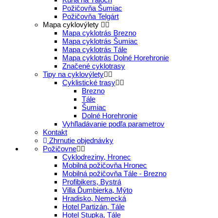
Požičovňa Šumiac
Požičovňa Telgárt
Mapa cyklovýlety
Mapa cyklotrás Brezno
Mapa cyklotrás Šumiac
Mapa cyklotrás Tále
Mapa cyklotrás Dolné Horehronie
Značené cyklotrasy
Tipy na cyklovýlety
Cyklistické trasy
Brezno
Tále
Šumiac
Dolné Horehronie
Vyhľladávanie podľa parametrov
Kontakt
Zhrnutie objednávky
Požičovne
Cyklodreziny, Hronec
Mobilná požičovňa Hronec
Mobilná požičovňa Tále - Brezno
Profibikers, Bystrá
Villa Ďumbierka, Mýto
Hradisko, Nemecká
Hotel Partizán, Tále
Hotel Stupka, Tále