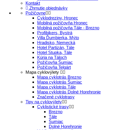
Kontakt
Zhrnutie objednávky
Požičovne
Cyklodreziny, Hronec
Mobilná požičovňa Hronec
Mobilná požičovňa Tále - Brezno
Profibikers, Bystrá
Villa Ďumbierka, Mýto
Hradisko, Nemecká
Hotel Partizán, Tále
Hotel Stupka, Tále
Kúria na Táloch
Požičovňa Šumiac
Požičovňa Telgárt
Mapa cyklovýlety
Mapa cyklotrás Brezno
Mapa cyklotrás Šumiac
Mapa cyklotrás Tále
Mapa cyklotrás Dolné Horehronie
Značené cyklotrasy
Tipy na cyklovýlety
Cyklistické trasy
Brezno
Tále
Šumiac
Dolné Horehronie