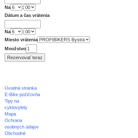
Na
:
Dátum a čas vrátenia
Na
:
Miesto vrátenia
Množstvo
Úvodná stránka
REGIÓN HOREHRONIE
E-Bike požičovňa
oblastná organizácia cestovného ruchu
Tipy na
cyklovýlety
Klaster Horehronie
Mapa
združenie cestovného ruchu
Ochrana
osobných údajov
Nám. gen. M.R. Štefánika 3
Obchodné
977 01 Brezno