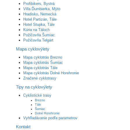
Profibikers, Bystrá
Villa Ďumbierka, Mýto
Hradisko, Nemecká
Hotel Partizán, Tále
Hotel Stupka, Tále
Kúria na Táloch
Požičovňa Šumiac
Požičovňa Telgárt
Mapa cyklovýlety
Mapa cyklotrás Brezno
Mapa cyklotrás Šumiac
Mapa cyklotrás Tále
Mapa cyklotrás Dolné Horehronie
Značené cyklotrasy
Tipy na cyklovýlety
Cyklistické trasy
Brezno
Tále
Šumiac
Dolné Horehronie
Vyhľladávanie podľa parametrov
Kontakt