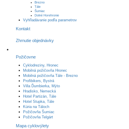
Brezno
Tále
Šumiac
Dolné Horehronie
Vyhľladávanie podľa parametrov
Kontakt
Zhrnutie objednávky
Požičovne
Cyklodreziny, Hronec
Mobilná požičovňa Hronec
Mobilná požičovňa Tále - Brezno
Profibikers, Bystrá
Villa Ďumbierka, Mýto
Hradisko, Nemecká
Hotel Partizán, Tále
Hotel Stupka, Tále
Kúria na Táloch
Požičovňa Šumiac
Požičovňa Telgárt
Mapa cyklovýlety