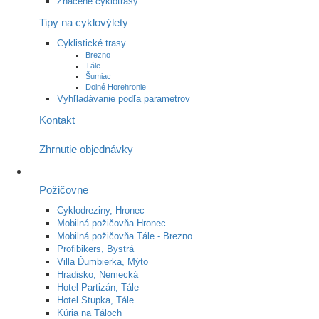
Značené cyklotrasy
Tipy na cyklovýlety
Cyklistické trasy
Brezno
Tále
Šumiac
Dolné Horehronie
Vyhľladávanie podľa parametrov
Kontakt
Zhrnutie objednávky
Požičovne
Cyklodreziny, Hronec
Mobilná požičovňa Hronec
Mobilná požičovňa Tále - Brezno
Profibikers, Bystrá
Villa Ďumbierka, Mýto
Hradisko, Nemecká
Hotel Partizán, Tále
Hotel Stupka, Tále
Kúria na Táloch