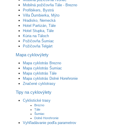
Mobilná požičovňa Tále - Brezno
Profibikers, Bystrá
Villa Ďumbierka, Mýto
Hradisko, Nemecká
Hotel Partizán, Tále
Hotel Stupka, Tále
Kúria na Táloch
Požičovňa Šumiac
Požičovňa Telgárt
Mapa cyklovýlety
Mapa cyklotrás Brezno
Mapa cyklotrás Šumiac
Mapa cyklotrás Tále
Mapa cyklotrás Dolné Horehronie
Značené cyklotrasy
Tipy na cyklovýlety
Cyklistické trasy
Brezno
Tále
Šumiac
Dolné Horehronie
Vyhľladávanie podľa parametrov