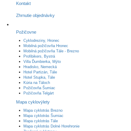
Kontakt
Zhrnutie objednávky
Požičovne
Cyklodreziny, Hronec
Mobilná požičovňa Hronec
Mobilná požičovňa Tále - Brezno
Profibikers, Bystrá
Villa Ďumbierka, Mýto
Hradisko, Nemecká
Hotel Partizán, Tále
Hotel Stupka, Tále
Kúria na Táloch
Požičovňa Šumiac
Požičovňa Telgárt
Mapa cyklovýlety
Mapa cyklotrás Brezno
Mapa cyklotrás Šumiac
Mapa cyklotrás Tále
Mapa cyklotrás Dolné Horehronie