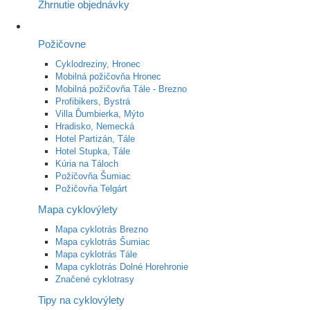
Zhrnutie objednávky
Požičovne
Cyklodreziny, Hronec
Mobilná požičovňa Hronec
Mobilná požičovňa Tále - Brezno
Profibikers, Bystrá
Villa Ďumbierka, Mýto
Hradisko, Nemecká
Hotel Partizán, Tále
Hotel Stupka, Tále
Kúria na Táloch
Požičovňa Šumiac
Požičovňa Telgárt
Mapa cyklovýlety
Mapa cyklotrás Brezno
Mapa cyklotrás Šumiac
Mapa cyklotrás Tále
Mapa cyklotrás Dolné Horehronie
Značené cyklotrasy
Tipy na cyklovýlety