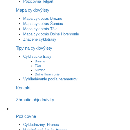
Požičovňa Telgárt
Mapa cyklovýlety
Mapa cyklotrás Brezno
Mapa cyklotrás Šumiac
Mapa cyklotrás Tále
Mapa cyklotrás Dolné Horehronie
Značené cyklotrasy
Tipy na cyklovýlety
Cyklistické trasy
Brezno
Tále
Šumiac
Dolné Horehronie
Vyhľladávanie podľa parametrov
Kontakt
Zhrnutie objednávky
Požičovne
Cyklodreziny, Hronec
Mobilná požičovňa Hronec