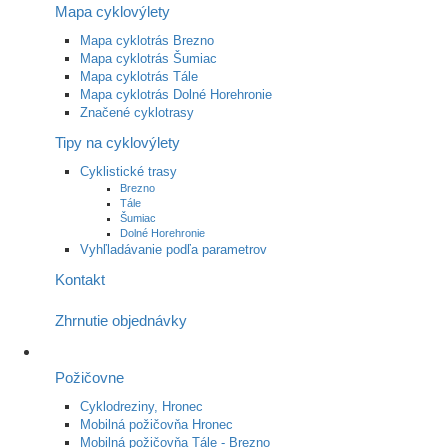
Mapa cyklovýlety
Mapa cyklotrás Brezno
Mapa cyklotrás Šumiac
Mapa cyklotrás Tále
Mapa cyklotrás Dolné Horehronie
Značené cyklotrasy
Tipy na cyklovýlety
Cyklistické trasy
Brezno
Tále
Šumiac
Dolné Horehronie
Vyhľladávanie podľa parametrov
Kontakt
Zhrnutie objednávky
Požičovne
Cyklodreziny, Hronec
Mobilná požičovňa Hronec
Mobilná požičovňa Tále - Brezno