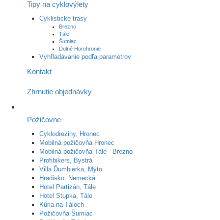
Tipy na cyklovýlety
Cyklistické trasy
Brezno
Tále
Šumiac
Dolné Horehronie
Vyhľladávanie podľa parametrov
Kontakt
Zhrnutie objednávky
Požičovne
Cyklodreziny, Hronec
Mobilná požičovňa Hronec
Mobilná požičovňa Tále - Brezno
Profibikers, Bystrá
Villa Ďumbierka, Mýto
Hradisko, Nemecká
Hotel Partizán, Tále
Hotel Stupka, Tále
Kúria na Táloch
Požičovňa Šumiac