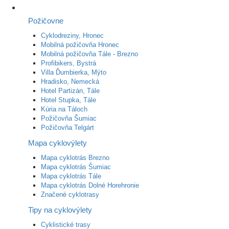
Požičovne
Cyklodreziny, Hronec
Mobilná požičovňa Hronec
Mobilná požičovňa Tále - Brezno
Profibikers, Bystrá
Villa Ďumbierka, Mýto
Hradisko, Nemecká
Hotel Partizán, Tále
Hotel Stupka, Tále
Kúria na Táloch
Požičovňa Šumiac
Požičovňa Telgárt
Mapa cyklovýlety
Mapa cyklotrás Brezno
Mapa cyklotrás Šumiac
Mapa cyklotrás Tále
Mapa cyklotrás Dolné Horehronie
Značené cyklotrasy
Tipy na cyklovýlety
Cyklistické trasy