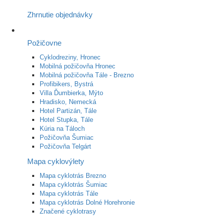
Zhrnutie objednávky
Požičovne
Cyklodreziny, Hronec
Mobilná požičovňa Hronec
Mobilná požičovňa Tále - Brezno
Profibikers, Bystrá
Villa Ďumbierka, Mýto
Hradisko, Nemecká
Hotel Partizán, Tále
Hotel Stupka, Tále
Kúria na Táloch
Požičovňa Šumiac
Požičovňa Telgárt
Mapa cyklovýlety
Mapa cyklotrás Brezno
Mapa cyklotrás Šumiac
Mapa cyklotrás Tále
Mapa cyklotrás Dolné Horehronie
Značené cyklotrasy