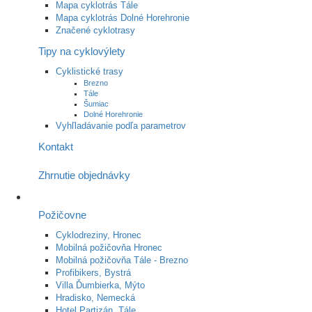
Mapa cyklotrás Tále
Mapa cyklotrás Dolné Horehronie
Značené cyklotrasy
Tipy na cyklovýlety
Cyklistické trasy
Brezno
Tále
Šumiac
Dolné Horehronie
Vyhľladávanie podľa parametrov
Kontakt
Zhrnutie objednávky
Požičovne
Cyklodreziny, Hronec
Mobilná požičovňa Hronec
Mobilná požičovňa Tále - Brezno
Profibikers, Bystrá
Villa Ďumbierka, Mýto
Hradisko, Nemecká
Hotel Partizán, Tále