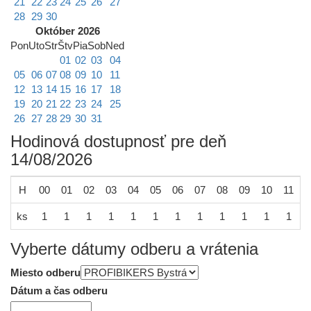
21
22
23
24
25
26
27
28
29
30
Október 2026
Pon
Uto
Str
Štv
Pia
Sob
Ned
01
02
03
04
05
06
07
08
09
10
11
12
13
14
15
16
17
18
19
20
21
22
23
24
25
26
27
28
29
30
31
Hodinová dostupnosť pre deň
14/08/2026
H
00
01
02
03
04
05
06
07
08
09
10
11
1
ks
1
1
1
1
1
1
1
1
1
1
1
1
Vyberte dátumy odberu a vrátenia
Miesto odberu
Dátum a čas odberu