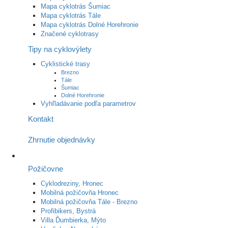
Mapa cyklotrás Šumiac
Mapa cyklotrás Tále
Mapa cyklotrás Dolné Horehronie
Značené cyklotrasy
Tipy na cyklovýlety
Cyklistické trasy
Brezno
Tále
Šumiac
Dolné Horehronie
Vyhľladávanie podľa parametrov
Kontakt
Zhrnutie objednávky
Požičovne
Cyklodreziny, Hronec
Mobilná požičovňa Hronec
Mobilná požičovňa Tále - Brezno
Profibikers, Bystrá
Villa Ďumbierka, Mýto