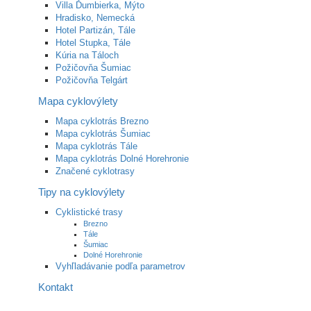
Villa Ďumbierka, Mýto
Hradisko, Nemecká
Hotel Partizán, Tále
Hotel Stupka, Tále
Kúria na Táloch
Požičovňa Šumiac
Požičovňa Telgárt
Mapa cyklovýlety
Mapa cyklotrás Brezno
Mapa cyklotrás Šumiac
Mapa cyklotrás Tále
Mapa cyklotrás Dolné Horehronie
Značené cyklotrasy
Tipy na cyklovýlety
Cyklistické trasy
Brezno
Tále
Šumiac
Dolné Horehronie
Vyhľladávanie podľa parametrov
Kontakt