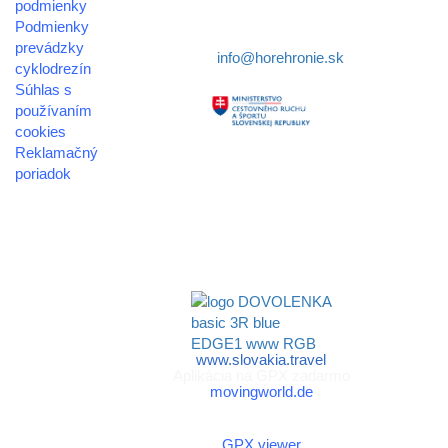
podmienky
Podmienky
Telefón:
+421 911 633 119
prevádzky
E-mail:
info@horehronie.sk
cyklodrezín
Súhlas s
používaním
cookies
Reklamačný
Aktivita realizovaná s
poriadok
finančnou podporou
© 2026
Ministerstva cestovného
horehronie.sk
ruchu
a športu Slovenskej
republiky
www.slovakia.travel
Aplikácia na GPX zadarmo
movingworld.de
Aplikácia na GPX zadarmo
(Android)
GPX viewer