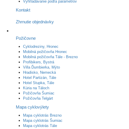
Vyhľladávanie podľa parametrov
Kontakt
Zhrnutie objednávky
Požičovne
Cyklodreziny, Hronec
Mobilná požičovňa Hronec
Mobilná požičovňa Tále - Brezno
Profibikers, Bystrá
Villa Ďumbierka, Mýto
Hradisko, Nemecká
Hotel Partizán, Tále
Hotel Stupka, Tále
Kúria na Táloch
Požičovňa Šumiac
Požičovňa Telgárt
Mapa cyklovýlety
Mapa cyklotrás Brezno
Mapa cyklotrás Šumiac
Mapa cyklotrás Tále