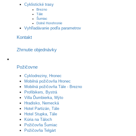
Cyklistické trasy
Brezno
Tále
Šumiac
Dolné Horehronie
Vyhľladávanie podľa parametrov
Kontakt
Zhrnutie objednávky
Požičovne
Cyklodreziny, Hronec
Mobilná požičovňa Hronec
Mobilná požičovňa Tále - Brezno
Profibikers, Bystrá
Villa Ďumbierka, Mýto
Hradisko, Nemecká
Hotel Partizán, Tále
Hotel Stupka, Tále
Kúria na Táloch
Požičovňa Šumiac
Požičovňa Telgárt