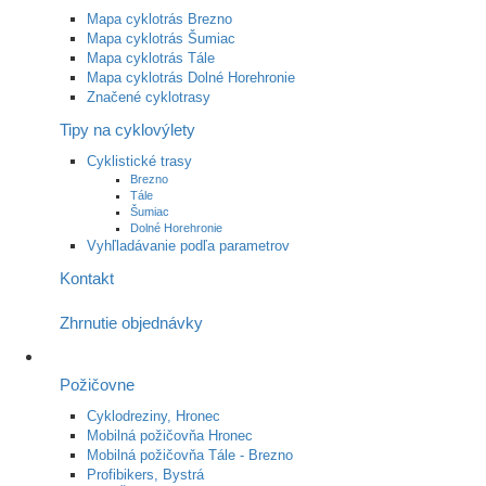
Mapa cyklotrás Brezno
Mapa cyklotrás Šumiac
Mapa cyklotrás Tále
Mapa cyklotrás Dolné Horehronie
Značené cyklotrasy
Tipy na cyklovýlety
Cyklistické trasy
Brezno
Tále
Šumiac
Dolné Horehronie
Vyhľladávanie podľa parametrov
Kontakt
Zhrnutie objednávky
Požičovne
Cyklodreziny, Hronec
Mobilná požičovňa Hronec
Mobilná požičovňa Tále - Brezno
Profibikers, Bystrá