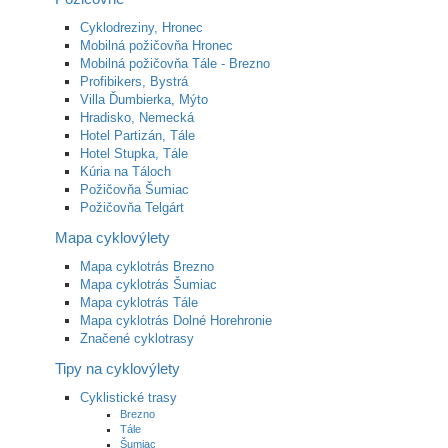
Cyklodreziny, Hronec
Mobilná požičovňa Hronec
Mobilná požičovňa Tále - Brezno
Profibikers, Bystrá
Villa Ďumbierka, Mýto
Hradisko, Nemecká
Hotel Partizán, Tále
Hotel Stupka, Tále
Kúria na Táloch
Požičovňa Šumiac
Požičovňa Telgárt
Mapa cyklovýlety
Mapa cyklotrás Brezno
Mapa cyklotrás Šumiac
Mapa cyklotrás Tále
Mapa cyklotrás Dolné Horehronie
Značené cyklotrasy
Tipy na cyklovýlety
Cyklistické trasy
Brezno
Tále
Šumiac