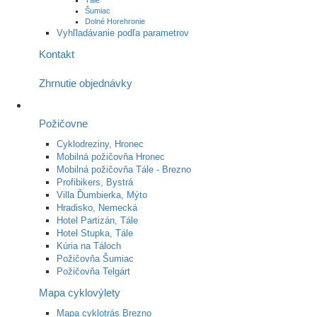
Tále
Šumiac
Dolné Horehronie
Vyhľladávanie podľa parametrov
Kontakt
Zhrnutie objednávky
Požičovne
Cyklodreziny, Hronec
Mobilná požičovňa Hronec
Mobilná požičovňa Tále - Brezno
Profibikers, Bystrá
Villa Ďumbierka, Mýto
Hradisko, Nemecká
Hotel Partizán, Tále
Hotel Stupka, Tále
Kúria na Táloch
Požičovňa Šumiac
Požičovňa Telgárt
Mapa cyklovýlety
Mapa cyklotrás Brezno