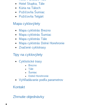
Hotel Stupka, Tále
Kúria na Táloch
Požičovňa Šumiac
Požičovňa Telgárt
Mapa cyklovýlety
Mapa cyklotrás Brezno
Mapa cyklotrás Šumiac
Mapa cyklotrás Tále
Mapa cyklotrás Dolné Horehronie
Značené cyklotrasy
Tipy na cyklovýlety
Cyklistické trasy
Brezno
Tále
Šumiac
Dolné Horehronie
Vyhľladávanie podľa parametrov
Kontakt
Zhrnutie objednávky