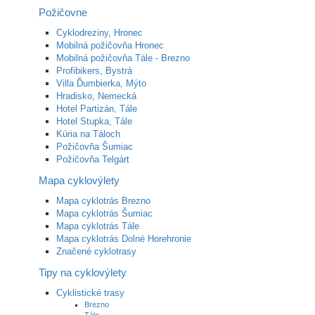
Požičovne
Cyklodreziny, Hronec
Mobilná požičovňa Hronec
Mobilná požičovňa Tále - Brezno
Profibikers, Bystrá
Villa Ďumbierka, Mýto
Hradisko, Nemecká
Hotel Partizán, Tále
Hotel Stupka, Tále
Kúria na Táloch
Požičovňa Šumiac
Požičovňa Telgárt
Mapa cyklovýlety
Mapa cyklotrás Brezno
Mapa cyklotrás Šumiac
Mapa cyklotrás Tále
Mapa cyklotrás Dolné Horehronie
Značené cyklotrasy
Tipy na cyklovýlety
Cyklistické trasy
Brezno