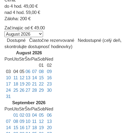
do 4 hod. 49,00 €
nad 4 hod. 59,00 €
Záloha: 200 €
Začínajúc od
€ 49.00
Dostupné
Čiastočne rezervované
Nedostupné (celý deň,
skontrolujte dostupnosť hodinovky)
August 2026
Pon
Uto
Str
Štv
Pia
Sob
Ned
01
02
03
04
05
06
07
08
09
10
11
12
13
14
15
16
17
18
19
20
21
22
23
24
25
26
27
28
29
30
31
September 2026
Pon
Uto
Str
Štv
Pia
Sob
Ned
01
02
03
04
05
06
07
08
09
10
11
12
13
14
15
16
17
18
19
20