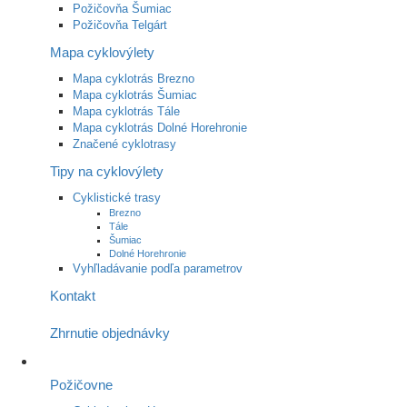
Požičovňa Šumiac
Požičovňa Telgárt
Mapa cyklovýlety
Mapa cyklotrás Brezno
Mapa cyklotrás Šumiac
Mapa cyklotrás Tále
Mapa cyklotrás Dolné Horehronie
Značené cyklotrasy
Tipy na cyklovýlety
Cyklistické trasy
Brezno
Tále
Šumiac
Dolné Horehronie
Vyhľladávanie podľa parametrov
Kontakt
Zhrnutie objednávky
Požičovne