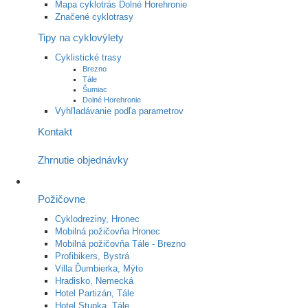
Mapa cyklotrás Dolné Horehronie
Značené cyklotrasy
Tipy na cyklovýlety
Cyklistické trasy
Brezno
Tále
Šumiac
Dolné Horehronie
Vyhľladávanie podľa parametrov
Kontakt
Zhrnutie objednávky
Požičovne
Cyklodreziny, Hronec
Mobilná požičovňa Hronec
Mobilná požičovňa Tále - Brezno
Profibikers, Bystrá
Villa Ďumbierka, Mýto
Hradisko, Nemecká
Hotel Partizán, Tále
Hotel Stupka, Tále