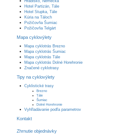
Hradisko, Nemecká
Hotel Partizán, Tále
Hotel Stupka, Tále
Kúria na Táloch
Požičovňa Šumiac
Požičovňa Telgárt
Mapa cyklovýlety
Mapa cyklotrás Brezno
Mapa cyklotrás Šumiac
Mapa cyklotrás Tále
Mapa cyklotrás Dolné Horehronie
Značené cyklotrasy
Tipy na cyklovýlety
Cyklistické trasy
Brezno
Tále
Šumiac
Dolné Horehronie
Vyhľladávanie podľa parametrov
Kontakt
Zhrnutie objednávky