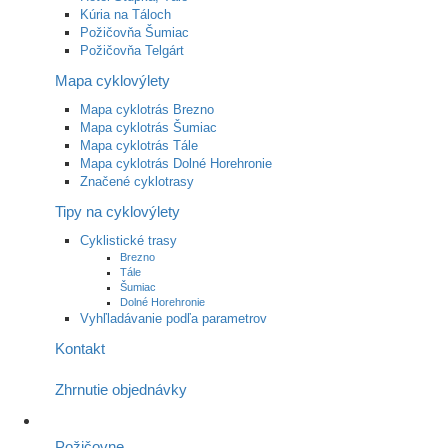
Kúria na Táloch
Požičovňa Šumiac
Požičovňa Telgárt
Mapa cyklovýlety
Mapa cyklotrás Brezno
Mapa cyklotrás Šumiac
Mapa cyklotrás Tále
Mapa cyklotrás Dolné Horehronie
Značené cyklotrasy
Tipy na cyklovýlety
Cyklistické trasy
Brezno
Tále
Šumiac
Dolné Horehronie
Vyhľladávanie podľa parametrov
Kontakt
Zhrnutie objednávky
Požičovne