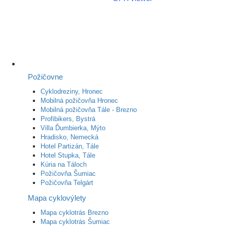
Požičovne
Cyklodreziny, Hronec
Mobilná požičovňa Hronec
Mobilná požičovňa Tále - Brezno
Profibikers, Bystrá
Villa Ďumbierka, Mýto
Hradisko, Nemecká
Hotel Partizán, Tále
Hotel Stupka, Tále
Kúria na Táloch
Požičovňa Šumiac
Požičovňa Telgárt
Mapa cyklovýlety
Mapa cyklotrás Brezno
Mapa cyklotrás Šumiac