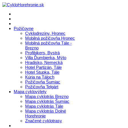
Požičovne
Cyklodreziny, Hronec
Mobilná požičovňa Hronec
Mobilná požičovňa Tále -
Brezno
Profibikers, Bystrá
Villa Ďumbierka, Mýto
Hradisko, Nemecká
Hotel Partizán, Tále
Hotel Stupka, Tále
Kúria na Táloch
Požičovňa Šumiac
Požičovňa Telgárt
Mapa cyklovýlety
Mapa cyklotrás Brezno
Mapa cyklotrás Šumiac
Mapa cyklotrás Tále
Mapa cyklotrás Dolné
Horehronie
Značené cyklotrasy