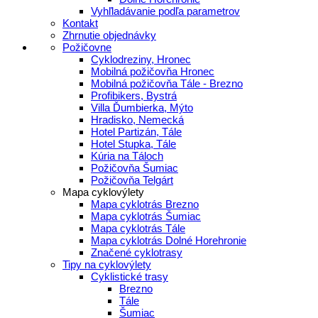
Vyhľladávanie podľa parametrov
Kontakt
Zhrnutie objednávky
Požičovne
Cyklodreziny, Hronec
Mobilná požičovňa Hronec
Mobilná požičovňa Tále - Brezno
Profibikers, Bystrá
Villa Ďumbierka, Mýto
Hradisko, Nemecká
Hotel Partizán, Tále
Hotel Stupka, Tále
Kúria na Táloch
Požičovňa Šumiac
Požičovňa Telgárt
Mapa cyklovýlety
Mapa cyklotrás Brezno
Mapa cyklotrás Šumiac
Mapa cyklotrás Tále
Mapa cyklotrás Dolné Horehronie
Značené cyklotrasy
Tipy na cyklovýlety
Cyklistické trasy
Brezno
Tále
Šumiac