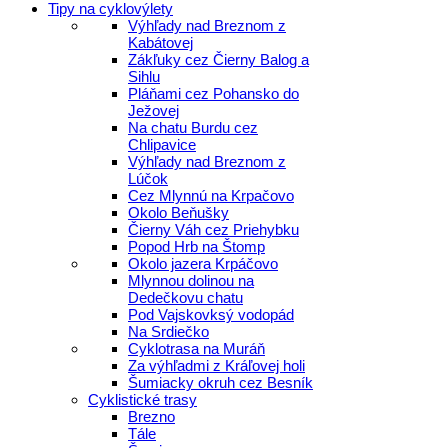
Tipy na cyklovýlety
Výhľady nad Breznom z
Kabátovej
Zákľuky cez Čierny Balog a
Sihlu
Pláňami cez Pohansko do
Ježovej
Na chatu Burdu cez
Chlipavice
Výhľady nad Breznom z
Lúčok
Cez Mlynnú na Krpačovo
Okolo Beňušky
Čierny Váh cez Priehybku
Popod Hrb na Štomp
Okolo jazera Krpáčovo
Mlynnou dolinou na
Dedečkovu chatu
Pod Vajskovksý vodopád
Na Srdiečko
Cyklotrasa na Muráň
Za výhľadmi z Kráľovej holi
Šumiacky okruh cez Besník
Cyklistické trasy
Brezno
Tále