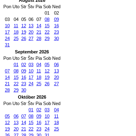
August 2026
Pon
Uto
Str
Štv
Pia
Sob
Ned
01
02
03
04
05
06
07
08
09
10
11
12
13
14
15
16
17
18
19
20
21
22
23
24
25
26
27
28
29
30
31
September 2026
Pon
Uto
Str
Štv
Pia
Sob
Ned
01
02
03
04
05
06
07
08
09
10
11
12
13
14
15
16
17
18
19
20
21
22
23
24
25
26
27
28
29
30
Október 2026
Pon
Uto
Str
Štv
Pia
Sob
Ned
01
02
03
04
05
06
07
08
09
10
11
12
13
14
15
16
17
18
19
20
21
22
23
24
25
26
27
28
29
30
31