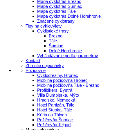
Mapa cyklotrás Brezno
Mapa cyklotrás Šumiac
Mapa cyklotrás Tále
Mapa cyklotrás Dolné Horehronie
Značené cyklotrasy
Tipy na cyklovýlety
Cyklistické trasy
Brezno
Tále
Šumiac
Dolné Horehronie
Vyhľladávanie podľa parametrov
Kontakt
Zhrnutie objednávky
Požičovne
Cyklodreziny, Hronec
Mobilná požičovňa Hronec
Mobilná požičovňa Tále - Brezno
Profibikers, Bystrá
Villa Ďumbierka, Mýto
Hradisko, Nemecká
Hotel Partizán, Tále
Hotel Stupka, Tále
Kúria na Táloch
Požičovňa Šumiac
Požičovňa Telgárt
Mapa cyklovýlety