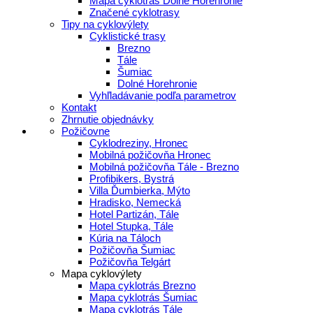
Mapa cyklotrás Dolné Horehronie
Značené cyklotrasy
Tipy na cyklovýlety
Cyklistické trasy
Brezno
Tále
Šumiac
Dolné Horehronie
Vyhľladávanie podľa parametrov
Kontakt
Zhrnutie objednávky
Požičovne
Cyklodreziny, Hronec
Mobilná požičovňa Hronec
Mobilná požičovňa Tále - Brezno
Profibikers, Bystrá
Villa Ďumbierka, Mýto
Hradisko, Nemecká
Hotel Partizán, Tále
Hotel Stupka, Tále
Kúria na Táloch
Požičovňa Šumiac
Požičovňa Telgárt
Mapa cyklovýlety
Mapa cyklotrás Brezno
Mapa cyklotrás Šumiac
Mapa cyklotrás Tále