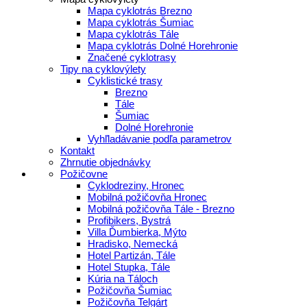
Mapa cyklotrás Brezno
Mapa cyklotrás Šumiac
Mapa cyklotrás Tále
Mapa cyklotrás Dolné Horehronie
Značené cyklotrasy
Tipy na cyklovýlety
Cyklistické trasy
Brezno
Tále
Šumiac
Dolné Horehronie
Vyhľladávanie podľa parametrov
Kontakt
Zhrnutie objednávky
Požičovne
Cyklodreziny, Hronec
Mobilná požičovňa Hronec
Mobilná požičovňa Tále - Brezno
Profibikers, Bystrá
Villa Ďumbierka, Mýto
Hradisko, Nemecká
Hotel Partizán, Tále
Hotel Stupka, Tále
Kúria na Táloch
Požičovňa Šumiac
Požičovňa Telgárt