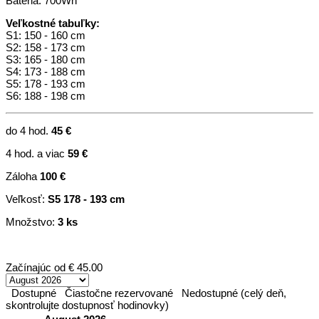
Batéria: 700Wh
Veľkostné tabuľky:
S1: 150 - 160 cm
S2: 158 - 173 cm
S3: 165 - 180 cm
S4: 173 - 188 cm
S5: 178 - 193 cm
S6: 188 - 198 cm
do 4 hod.
45 €
4 hod. a viac
59
€
Záloha
100 €
Veľkosť:
S5 178 - 193 cm
Množstvo:
3 ks
Začínajúc od
€ 45.00
Dostupné
Čiastočne rezervované
Nedostupné (celý deň,
skontrolujte dostupnosť hodinovky)