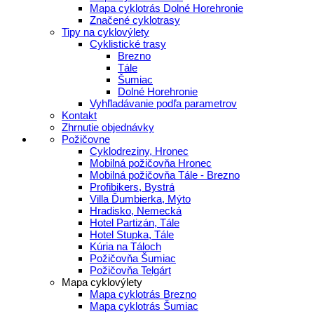
Mapa cyklotrás Dolné Horehronie
Značené cyklotrasy
Tipy na cyklovýlety
Cyklistické trasy
Brezno
Tále
Šumiac
Dolné Horehronie
Vyhľladávanie podľa parametrov
Kontakt
Zhrnutie objednávky
Požičovne
Cyklodreziny, Hronec
Mobilná požičovňa Hronec
Mobilná požičovňa Tále - Brezno
Profibikers, Bystrá
Villa Ďumbierka, Mýto
Hradisko, Nemecká
Hotel Partizán, Tále
Hotel Stupka, Tále
Kúria na Táloch
Požičovňa Šumiac
Požičovňa Telgárt
Mapa cyklovýlety
Mapa cyklotrás Brezno
Mapa cyklotrás Šumiac