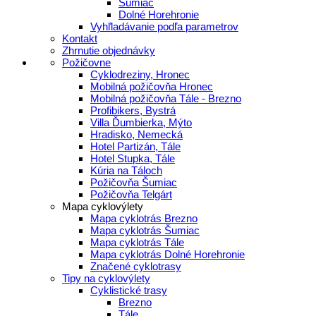
Šumiac
Dolné Horehronie
Vyhľladávanie podľa parametrov
Kontakt
Zhrnutie objednávky
Požičovne
Cyklodreziny, Hronec
Mobilná požičovňa Hronec
Mobilná požičovňa Tále - Brezno
Profibikers, Bystrá
Villa Ďumbierka, Mýto
Hradisko, Nemecká
Hotel Partizán, Tále
Hotel Stupka, Tále
Kúria na Táloch
Požičovňa Šumiac
Požičovňa Telgárt
Mapa cyklovýlety
Mapa cyklotrás Brezno
Mapa cyklotrás Šumiac
Mapa cyklotrás Tále
Mapa cyklotrás Dolné Horehronie
Značené cyklotrasy
Tipy na cyklovýlety
Cyklistické trasy
Brezno
Tále