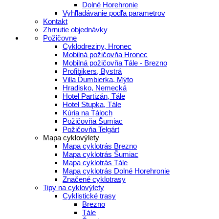
Dolné Horehronie
Vyhľladávanie podľa parametrov
Kontakt
Zhrnutie objednávky
Požičovne
Cyklodreziny, Hronec
Mobilná požičovňa Hronec
Mobilná požičovňa Tále - Brezno
Profibikers, Bystrá
Villa Ďumbierka, Mýto
Hradisko, Nemecká
Hotel Partizán, Tále
Hotel Stupka, Tále
Kúria na Táloch
Požičovňa Šumiac
Požičovňa Telgárt
Mapa cyklovýlety
Mapa cyklotrás Brezno
Mapa cyklotrás Šumiac
Mapa cyklotrás Tále
Mapa cyklotrás Dolné Horehronie
Značené cyklotrasy
Tipy na cyklovýlety
Cyklistické trasy
Brezno
Tále