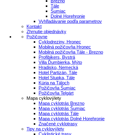
Brezno
Tále
Šumiac
Dolné Horehronie
Vyhľladávanie podľa parametrov
Kontakt
Zhrnutie objednávky
Požičovne
Cyklodreziny, Hronec
Mobilná požičovňa Hronec
Mobilná požičovňa Tále - Brezno
Profibikers, Bystrá
Villa Ďumbierka, Mýto
Hradisko, Nemecká
Hotel Partizán, Tále
Hotel Stupka, Tále
Kúria na Táloch
Požičovňa Šumiac
Požičovňa Telgárt
Mapa cyklovýlety
Mapa cyklotrás Brezno
Mapa cyklotrás Šumiac
Mapa cyklotrás Tále
Mapa cyklotrás Dolné Horehronie
Značené cyklotrasy
Tipy na cyklovýlety
Cyklistické trasy