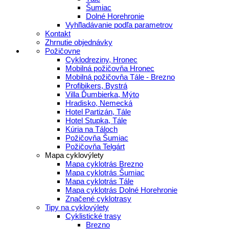
Šumiac
Dolné Horehronie
Vyhľladávanie podľa parametrov
Kontakt
Zhrnutie objednávky
Požičovne
Cyklodreziny, Hronec
Mobilná požičovňa Hronec
Mobilná požičovňa Tále - Brezno
Profibikers, Bystrá
Villa Ďumbierka, Mýto
Hradisko, Nemecká
Hotel Partizán, Tále
Hotel Stupka, Tále
Kúria na Táloch
Požičovňa Šumiac
Požičovňa Telgárt
Mapa cyklovýlety
Mapa cyklotrás Brezno
Mapa cyklotrás Šumiac
Mapa cyklotrás Tále
Mapa cyklotrás Dolné Horehronie
Značené cyklotrasy
Tipy na cyklovýlety
Cyklistické trasy
Brezno