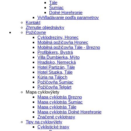
Tále
Šumiac
Dolné Horehronie
Vyhľladávanie podľa parametrov
Kontakt
Zhrnutie objednávky
Požičovne
Cyklodreziny, Hronec
Mobilná požičovňa Hronec
Mobilná požičovňa Tále - Brezno
Profibikers, Bystrá
Villa Ďumbierka, Mýto
Hradisko, Nemecká
Hotel Partizán, Tále
Hotel Stupka, Tále
Kúria na Táloch
Požičovňa Šumiac
Požičovňa Telgárt
Mapa cyklovýlety
Mapa cyklotrás Brezno
Mapa cyklotrás Šumiac
Mapa cyklotrás Tále
Mapa cyklotrás Dolné Horehronie
Značené cyklotrasy
Tipy na cyklovýlety
Cyklistické trasy