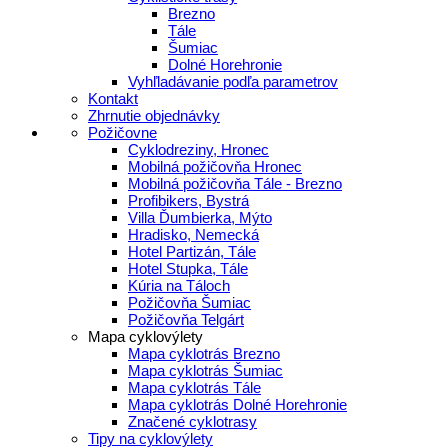
Brezno
Tále
Šumiac
Dolné Horehronie
Vyhľladávanie podľa parametrov
Kontakt
Zhrnutie objednávky
Požičovne
Cyklodreziny, Hronec
Mobilná požičovňa Hronec
Mobilná požičovňa Tále - Brezno
Profibikers, Bystrá
Villa Ďumbierka, Mýto
Hradisko, Nemecká
Hotel Partizán, Tále
Hotel Stupka, Tále
Kúria na Táloch
Požičovňa Šumiac
Požičovňa Telgárt
Mapa cyklovýlety
Mapa cyklotrás Brezno
Mapa cyklotrás Šumiac
Mapa cyklotrás Tále
Mapa cyklotrás Dolné Horehronie
Značené cyklotrasy
Tipy na cyklovýlety