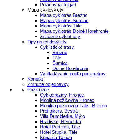
Požičovňa Telgárt
Mapa cyklovýlety
Mapa cyklotrás Brezno
Mapa cyklotrás Šumiac
Mapa cyklotrás Tále
Mapa cyklotrás Dolné Horehronie
Značené cyklotrasy
Tipy na cyklovýlety
Cyklistické trasy
Brezno
Tále
Šumiac
Dolné Horehronie
Vyhľladávanie podľa parametrov
Kontakt
Zhrnutie objednávky
Požičovne
Cyklodreziny, Hronec
Mobilná požičovňa Hronec
Mobilná požičovňa Tále - Brezno
Profibikers, Bystrá
Villa Ďumbierka, Mýto
Hradisko, Nemecká
Hotel Partizán, Tále
Hotel Stupka, Tále
Kúria na Táloch