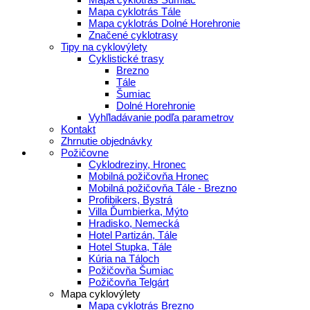
Mapa cyklotrás Tále
Mapa cyklotrás Dolné Horehronie
Značené cyklotrasy
Tipy na cyklovýlety
Cyklistické trasy
Brezno
Tále
Šumiac
Dolné Horehronie
Vyhľladávanie podľa parametrov
Kontakt
Zhrnutie objednávky
Požičovne
Cyklodreziny, Hronec
Mobilná požičovňa Hronec
Mobilná požičovňa Tále - Brezno
Profibikers, Bystrá
Villa Ďumbierka, Mýto
Hradisko, Nemecká
Hotel Partizán, Tále
Hotel Stupka, Tále
Kúria na Táloch
Požičovňa Šumiac
Požičovňa Telgárt
Mapa cyklovýlety
Mapa cyklotrás Brezno