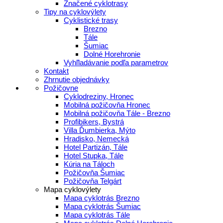
Značené cyklotrasy
Tipy na cyklovýlety
Cyklistické trasy
Brezno
Tále
Šumiac
Dolné Horehronie
Vyhľladávanie podľa parametrov
Kontakt
Zhrnutie objednávky
Požičovne
Cyklodreziny, Hronec
Mobilná požičovňa Hronec
Mobilná požičovňa Tále - Brezno
Profibikers, Bystrá
Villa Ďumbierka, Mýto
Hradisko, Nemecká
Hotel Partizán, Tále
Hotel Stupka, Tále
Kúria na Táloch
Požičovňa Šumiac
Požičovňa Telgárt
Mapa cyklovýlety
Mapa cyklotrás Brezno
Mapa cyklotrás Šumiac
Mapa cyklotrás Tále