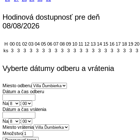
Hodinová dostupnosť pre deň
08/08/2026
H
00
01
02
03
04
05
06
07
08
09
10
11
12
13
14
15
16
17
18
19
20
ks
3
3
3
3
3
3
3
3
3
3
3
3
3
3
3
3
3
3
3
3
3
Vyberte dátumy odberu a vrátenia
Miesto odberu
Dátum a čas odberu
Na
:
Dátum a čas vrátenia
Na
:
Miesto vrátenia
Množstvo