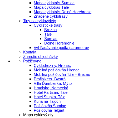
Mapa cyklotrás Šumiac
Mapa cyklotrás Tále
Mapa cyklotrás Dolné Horehronie
Značené cyklotrasy
Tipy na cyklovýlety
Cyklistické trasy
Brezno
Tále
Šumiac
Dolné Horehronie
Vyhľladávanie podľa parametrov
Kontakt
Zhrnutie objednávky
Požičovne
Cyklodreziny, Hronec
Mobilná požičovňa Hronec
Mobilná požičovňa Tále - Brezno
Profibikers, Bystrá
Villa Ďumbierka, Mýto
Hradisko, Nemecká
Hotel Partizán, Tále
Hotel Stupka, Tále
Kúria na Táloch
Požičovňa Šumiac
Požičovňa Telgárt
Mapa cyklovýlety