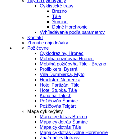
Tipy na cyklovýlety
Cyklistické trasy
Brezno
Tále
Šumiac
Dolné Horehronie
Vyhľladávanie podľa parametrov
Kontakt
Zhrnutie objednávky
Požičovne
Cyklodreziny, Hronec
Mobilná požičovňa Hronec
Mobilná požičovňa Tále - Brezno
Profibikers, Bystrá
Villa Ďumbierka, Mýto
Hradisko, Nemecká
Hotel Partizán, Tále
Hotel Stupka, Tále
Kúria na Táloch
Požičovňa Šumiac
Požičovňa Telgárt
Mapa cyklovýlety
Mapa cyklotrás Brezno
Mapa cyklotrás Šumiac
Mapa cyklotrás Tále
Mapa cyklotrás Dolné Horehronie
Značené cyklotrasy