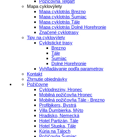
Požičovňa Telgárt
Mapa cyklovýlety
Mapa cyklotrás Brezno
Mapa cyklotrás Šumiac
Mapa cyklotrás Tále
Mapa cyklotrás Dolné Horehronie
Značené cyklotrasy
Tipy na cyklovýlety
Cyklistické trasy
Brezno
Tále
Šumiac
Dolné Horehronie
Vyhľladávanie podľa parametrov
Kontakt
Zhrnutie objednávky
Požičovne
Cyklodreziny, Hronec
Mobilná požičovňa Hronec
Mobilná požičovňa Tále - Brezno
Profibikers, Bystrá
Villa Ďumbierka, Mýto
Hradisko, Nemecká
Hotel Partizán, Tále
Hotel Stupka, Tále
Kúria na Táloch
Požičovňa Šumiac