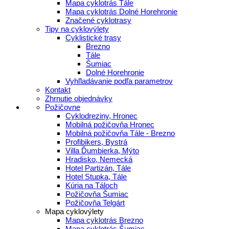
Mapa cyklotrás Tále
Mapa cyklotrás Dolné Horehronie
Značené cyklotrasy
Tipy na cyklovýlety
Cyklistické trasy
Brezno
Tále
Šumiac
Dolné Horehronie
Vyhľladávanie podľa parametrov
Kontakt
Zhrnutie objednávky
Požičovne
Cyklodreziny, Hronec
Mobilná požičovňa Hronec
Mobilná požičovňa Tále - Brezno
Profibikers, Bystrá
Villa Ďumbierka, Mýto
Hradisko, Nemecká
Hotel Partizán, Tále
Hotel Stupka, Tále
Kúria na Táloch
Požičovňa Šumiac
Požičovňa Telgárt
Mapa cyklovýlety
Mapa cyklotrás Brezno
Mapa cyklotrás Šumiac