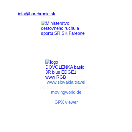
Telefón:
+421 911 633 119
E-mail:
info@horehronie.sk
Aktivita realizovaná s finančnou podporou
Ministerstva cestovného ruchu
a športu Slovenskej republiky
www.slovakia.travel
Aplikácia na GPX zadarmo
movingworld.de
Aplikácia na GPX zadarmo (Android)
GPX viewer