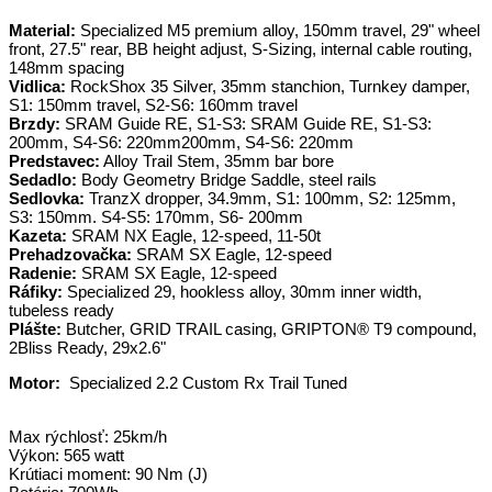
Material:
Specialized M5 premium alloy, 150mm travel, 29" wheel
front, 27.5" rear, BB height adjust, S-Sizing, internal cable routing,
148mm spacing
Vidlica:
RockShox 35 Silver, 35mm stanchion, Turnkey damper,
S1: 150mm travel, S2-S6: 160mm travel
Brzdy:
SRAM Guide RE, S1-S3: SRAM Guide RE, S1-S3:
200mm, S4-S6: 220mm200mm, S4-S6: 220mm
Predstavec:
Alloy Trail Stem, 35mm bar bore
Sedadlo:
Body Geometry Bridge Saddle, steel rails
Sedlovka:
TranzX dropper, 34.9mm, S1: 100mm, S2: 125mm,
S3: 150mm. S4-S5: 170mm, S6- 200mm
Kazeta:
SRAM NX Eagle, 12-speed, 11-50t
Prehadzovačka:
SRAM SX Eagle, 12-speed
Radenie:
SRAM SX Eagle, 12-speed
Ráfiky:
Specialized 29, hookless alloy, 30mm inner width,
tubeless ready
Plášte:
Butcher, GRID TRAIL casing, GRIPTON® T9 compound,
2Bliss Ready, 29x2.6"
Motor:
Specialized 2.2 Custom Rx Trail Tuned
Max rýchlosť: 25km/h
Výkon: 565 watt
Krútiaci moment: 90 Nm (J)