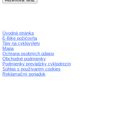
Úvodná stránka
E-Bike požičovňa
Tipy na cyklovýlety
Mapa
Ochrana osobných údajov
Obchodné podmienky
Podmienky prevádzky cyklodrezín
Súhlas s používaním cookies
Reklamačný poriadok
© 2026 horehronie.sk
REGIÓN HOREHRONIE
oblastná organizácia cestovného ruchu
Klaster Horehronie
združenie cestovného ruchu
Nám. gen. M.R. Štefánika 3
977 01 Brezno