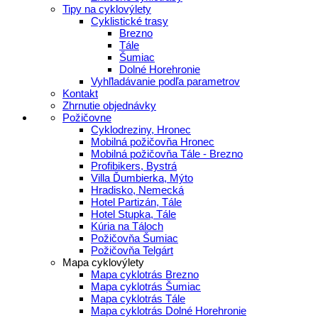
Tipy na cyklovýlety
Cyklistické trasy
Brezno
Tále
Šumiac
Dolné Horehronie
Vyhľladávanie podľa parametrov
Kontakt
Zhrnutie objednávky
Požičovne
Cyklodreziny, Hronec
Mobilná požičovňa Hronec
Mobilná požičovňa Tále - Brezno
Profibikers, Bystrá
Villa Ďumbierka, Mýto
Hradisko, Nemecká
Hotel Partizán, Tále
Hotel Stupka, Tále
Kúria na Táloch
Požičovňa Šumiac
Požičovňa Telgárt
Mapa cyklovýlety
Mapa cyklotrás Brezno
Mapa cyklotrás Šumiac
Mapa cyklotrás Tále
Mapa cyklotrás Dolné Horehronie