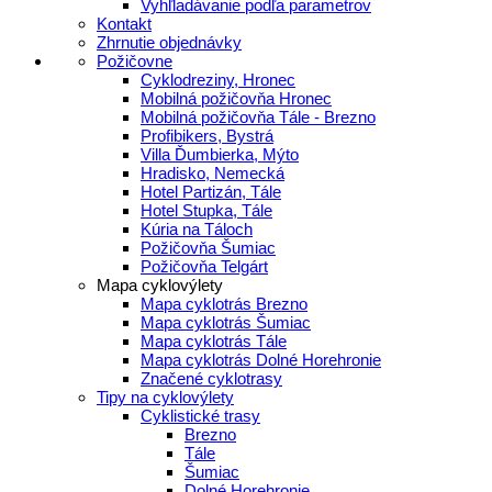
Vyhľladávanie podľa parametrov
Kontakt
Zhrnutie objednávky
Požičovne
Cyklodreziny, Hronec
Mobilná požičovňa Hronec
Mobilná požičovňa Tále - Brezno
Profibikers, Bystrá
Villa Ďumbierka, Mýto
Hradisko, Nemecká
Hotel Partizán, Tále
Hotel Stupka, Tále
Kúria na Táloch
Požičovňa Šumiac
Požičovňa Telgárt
Mapa cyklovýlety
Mapa cyklotrás Brezno
Mapa cyklotrás Šumiac
Mapa cyklotrás Tále
Mapa cyklotrás Dolné Horehronie
Značené cyklotrasy
Tipy na cyklovýlety
Cyklistické trasy
Brezno
Tále
Šumiac
Dolné Horehronie