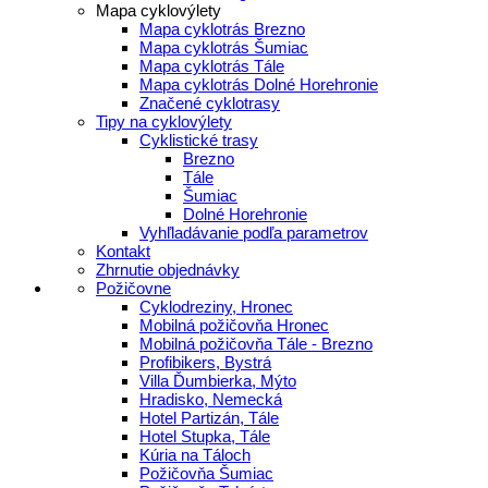
Mapa cyklovýlety
Mapa cyklotrás Brezno
Mapa cyklotrás Šumiac
Mapa cyklotrás Tále
Mapa cyklotrás Dolné Horehronie
Značené cyklotrasy
Tipy na cyklovýlety
Cyklistické trasy
Brezno
Tále
Šumiac
Dolné Horehronie
Vyhľladávanie podľa parametrov
Kontakt
Zhrnutie objednávky
Požičovne
Cyklodreziny, Hronec
Mobilná požičovňa Hronec
Mobilná požičovňa Tále - Brezno
Profibikers, Bystrá
Villa Ďumbierka, Mýto
Hradisko, Nemecká
Hotel Partizán, Tále
Hotel Stupka, Tále
Kúria na Táloch
Požičovňa Šumiac