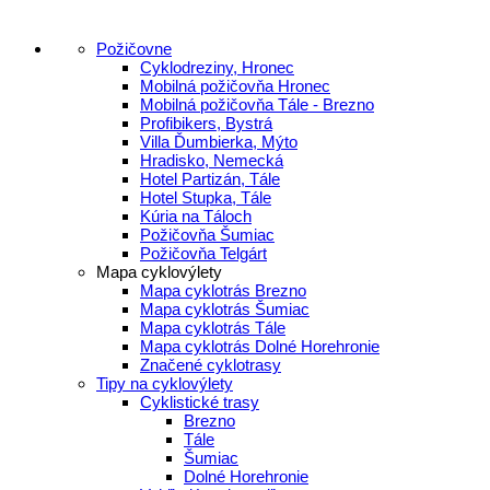
Požičovne
Cyklodreziny, Hronec
Mobilná požičovňa Hronec
Mobilná požičovňa Tále - Brezno
Profibikers, Bystrá
Villa Ďumbierka, Mýto
Hradisko, Nemecká
Hotel Partizán, Tále
Hotel Stupka, Tále
Kúria na Táloch
Požičovňa Šumiac
Požičovňa Telgárt
Mapa cyklovýlety
Mapa cyklotrás Brezno
Mapa cyklotrás Šumiac
Mapa cyklotrás Tále
Mapa cyklotrás Dolné Horehronie
Značené cyklotrasy
Tipy na cyklovýlety
Cyklistické trasy
Brezno
Tále
Šumiac
Dolné Horehronie