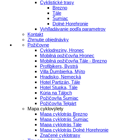
Cyklistické trasy
Brezno
Tále
Šumiac
Dolné Horehronie
Vyhľladávanie podľa parametrov
Kontakt
Zhrnutie objednávky
Požičovne
Cyklodreziny, Hronec
Mobilná požičovňa Hronec
Mobilná požičovňa Tále - Brezno
Profibikers, Bystrá
Villa Ďumbierka, Mýto
Hradisko, Nemecká
Hotel Partizán, Tále
Hotel Stupka, Tále
Kúria na Táloch
Požičovňa Šumiac
Požičovňa Telgárt
Mapa cyklovýlety
Mapa cyklotrás Brezno
Mapa cyklotrás Šumiac
Mapa cyklotrás Tále
Mapa cyklotrás Dolné Horehronie
Značené cyklotrasy