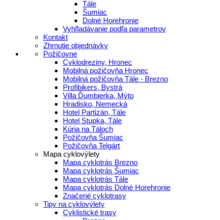
Tále
Šumiac
Dolné Horehronie
Vyhľladávanie podľa parametrov
Kontakt
Zhrnutie objednávky
Požičovne
Cyklodreziny, Hronec
Mobilná požičovňa Hronec
Mobilná požičovňa Tále - Brezno
Profibikers, Bystrá
Villa Ďumbierka, Mýto
Hradisko, Nemecká
Hotel Partizán, Tále
Hotel Stupka, Tále
Kúria na Táloch
Požičovňa Šumiac
Požičovňa Telgárt
Mapa cyklovýlety
Mapa cyklotrás Brezno
Mapa cyklotrás Šumiac
Mapa cyklotrás Tále
Mapa cyklotrás Dolné Horehronie
Značené cyklotrasy
Tipy na cyklovýlety
Cyklistické trasy