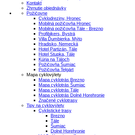
Kontakt
Zhrnutie objednávky
Požičovne
Cyklodreziny, Hronec
Mobilná požičovňa Hronec
Mobilná požičovňa Tále - Brezno
Profibikers, Bystrá
Villa Ďumbierka, Mýto
Hradisko, Nemecká
Hotel Partizán, Tále
Hotel Stupka, Tále
Kúria na Táloch
Požičovňa Šumiac
Požičovňa Telgárt
Mapa cyklovýlety
Mapa cyklotrás Brezno
Mapa cyklotrás Šumiac
Mapa cyklotrás Tále
Mapa cyklotrás Dolné Horehronie
Značené cyklotrasy
Tipy na cyklovýlety
Cyklistické trasy
Brezno
Tále
Šumiac
Dolné Horehronie