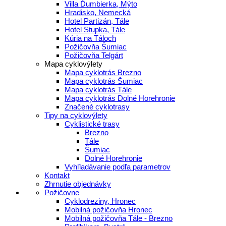
Villa Ďumbierka, Mýto
Hradisko, Nemecká
Hotel Partizán, Tále
Hotel Stupka, Tále
Kúria na Táloch
Požičovňa Šumiac
Požičovňa Telgárt
Mapa cyklovýlety
Mapa cyklotrás Brezno
Mapa cyklotrás Šumiac
Mapa cyklotrás Tále
Mapa cyklotrás Dolné Horehronie
Značené cyklotrasy
Tipy na cyklovýlety
Cyklistické trasy
Brezno
Tále
Šumiac
Dolné Horehronie
Vyhľladávanie podľa parametrov
Kontakt
Zhrnutie objednávky
Požičovne
Cyklodreziny, Hronec
Mobilná požičovňa Hronec
Mobilná požičovňa Tále - Brezno