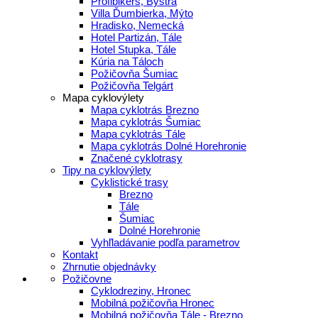
Profibikers, Bystrá
Villa Ďumbierka, Mýto
Hradisko, Nemecká
Hotel Partizán, Tále
Hotel Stupka, Tále
Kúria na Táloch
Požičovňa Šumiac
Požičovňa Telgárt
Mapa cyklovýlety
Mapa cyklotrás Brezno
Mapa cyklotrás Šumiac
Mapa cyklotrás Tále
Mapa cyklotrás Dolné Horehronie
Značené cyklotrasy
Tipy na cyklovýlety
Cyklistické trasy
Brezno
Tále
Šumiac
Dolné Horehronie
Vyhľladávanie podľa parametrov
Kontakt
Zhrnutie objednávky
Požičovne
Cyklodreziny, Hronec
Mobilná požičovňa Hronec
Mobilná požičovňa Tále - Brezno