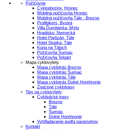
Požičovne
Cyklodreziny, Hronec
Mobilná požičovňa Hronec
Mobilná požičovňa Tále - Brezno
Profibikers, Bystrá
Villa Ďumbierka, Mýto
Hradisko, Nemecká
Hotel Partizán, Tále
Hotel Stupka, Tále
Kúria na Táloch
Požičovňa Šumiac
Požičovňa Telgárt
Mapa cyklovýlety
Mapa cyklotrás Brezno
Mapa cyklotrás Šumiac
Mapa cyklotrás Tále
Mapa cyklotrás Dolné Horehronie
Značené cyklotrasy
Tipy na cyklovýlety
Cyklistické trasy
Brezno
Tále
Šumiac
Dolné Horehronie
Vyhľladávanie podľa parametrov
Kontakt