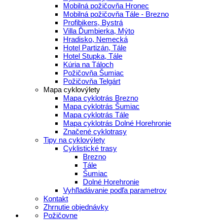
Mobilná požičovňa Hronec
Mobilná požičovňa Tále - Brezno
Profibikers, Bystrá
Villa Ďumbierka, Mýto
Hradisko, Nemecká
Hotel Partizán, Tále
Hotel Stupka, Tále
Kúria na Táloch
Požičovňa Šumiac
Požičovňa Telgárt
Mapa cyklovýlety
Mapa cyklotrás Brezno
Mapa cyklotrás Šumiac
Mapa cyklotrás Tále
Mapa cyklotrás Dolné Horehronie
Značené cyklotrasy
Tipy na cyklovýlety
Cyklistické trasy
Brezno
Tále
Šumiac
Dolné Horehronie
Vyhľladávanie podľa parametrov
Kontakt
Zhrnutie objednávky
Požičovne