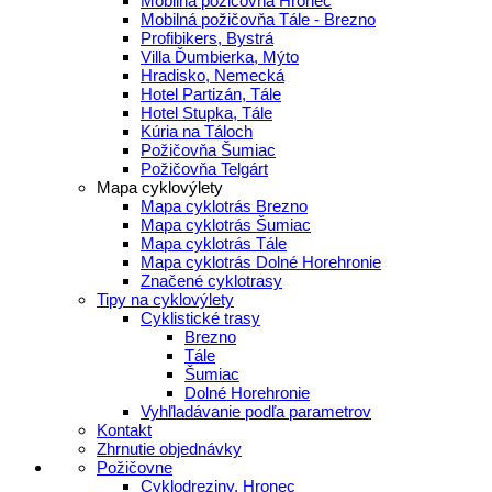
Mobilná požičovňa Hronec
Mobilná požičovňa Tále - Brezno
Profibikers, Bystrá
Villa Ďumbierka, Mýto
Hradisko, Nemecká
Hotel Partizán, Tále
Hotel Stupka, Tále
Kúria na Táloch
Požičovňa Šumiac
Požičovňa Telgárt
Mapa cyklovýlety
Mapa cyklotrás Brezno
Mapa cyklotrás Šumiac
Mapa cyklotrás Tále
Mapa cyklotrás Dolné Horehronie
Značené cyklotrasy
Tipy na cyklovýlety
Cyklistické trasy
Brezno
Tále
Šumiac
Dolné Horehronie
Vyhľladávanie podľa parametrov
Kontakt
Zhrnutie objednávky
Požičovne
Cyklodreziny, Hronec