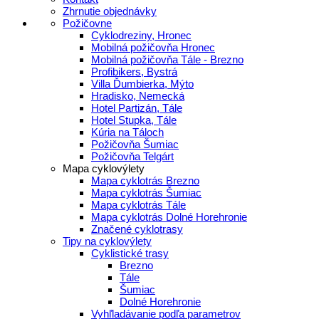
Zhrnutie objednávky
Požičovne
Cyklodreziny, Hronec
Mobilná požičovňa Hronec
Mobilná požičovňa Tále - Brezno
Profibikers, Bystrá
Villa Ďumbierka, Mýto
Hradisko, Nemecká
Hotel Partizán, Tále
Hotel Stupka, Tále
Kúria na Táloch
Požičovňa Šumiac
Požičovňa Telgárt
Mapa cyklovýlety
Mapa cyklotrás Brezno
Mapa cyklotrás Šumiac
Mapa cyklotrás Tále
Mapa cyklotrás Dolné Horehronie
Značené cyklotrasy
Tipy na cyklovýlety
Cyklistické trasy
Brezno
Tále
Šumiac
Dolné Horehronie
Vyhľladávanie podľa parametrov