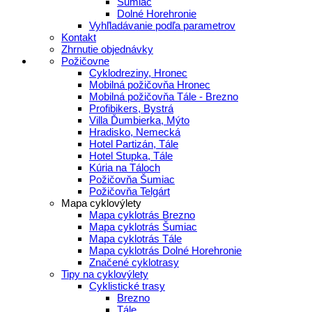
Šumiac
Dolné Horehronie
Vyhľladávanie podľa parametrov
Kontakt
Zhrnutie objednávky
Požičovne
Cyklodreziny, Hronec
Mobilná požičovňa Hronec
Mobilná požičovňa Tále - Brezno
Profibikers, Bystrá
Villa Ďumbierka, Mýto
Hradisko, Nemecká
Hotel Partizán, Tále
Hotel Stupka, Tále
Kúria na Táloch
Požičovňa Šumiac
Požičovňa Telgárt
Mapa cyklovýlety
Mapa cyklotrás Brezno
Mapa cyklotrás Šumiac
Mapa cyklotrás Tále
Mapa cyklotrás Dolné Horehronie
Značené cyklotrasy
Tipy na cyklovýlety
Cyklistické trasy
Brezno
Tále