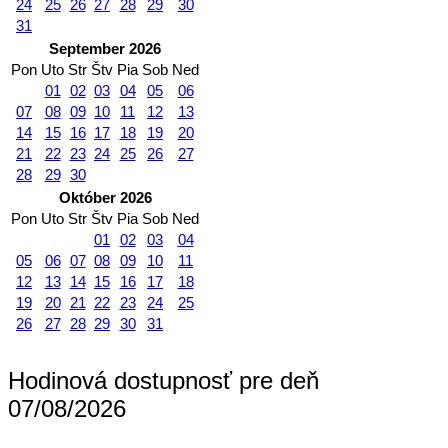
24
25
26
27
28
29
30
31
September 2026
Pon
Uto
Str
Štv
Pia
Sob
Ned
01
02
03
04
05
06
07
08
09
10
11
12
13
14
15
16
17
18
19
20
21
22
23
24
25
26
27
28
29
30
Október 2026
Pon
Uto
Str
Štv
Pia
Sob
Ned
01
02
03
04
05
06
07
08
09
10
11
12
13
14
15
16
17
18
19
20
21
22
23
24
25
26
27
28
29
30
31
Hodinová dostupnosť pre deň
07/08/2026