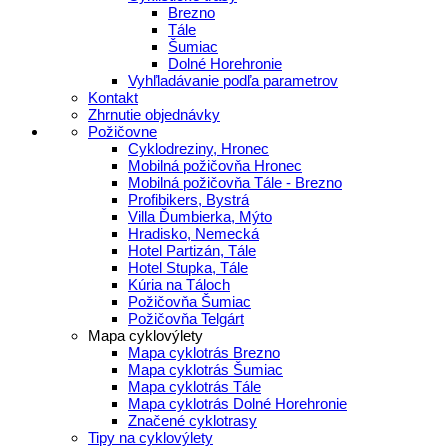
Brezno
Tále
Šumiac
Dolné Horehronie
Vyhľladávanie podľa parametrov
Kontakt
Zhrnutie objednávky
Požičovne
Cyklodreziny, Hronec
Mobilná požičovňa Hronec
Mobilná požičovňa Tále - Brezno
Profibikers, Bystrá
Villa Ďumbierka, Mýto
Hradisko, Nemecká
Hotel Partizán, Tále
Hotel Stupka, Tále
Kúria na Táloch
Požičovňa Šumiac
Požičovňa Telgárt
Mapa cyklovýlety
Mapa cyklotrás Brezno
Mapa cyklotrás Šumiac
Mapa cyklotrás Tále
Mapa cyklotrás Dolné Horehronie
Značené cyklotrasy
Tipy na cyklovýlety