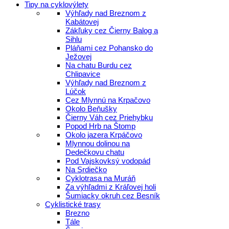
Tipy na cyklovýlety
Výhľady nad Breznom z
Kabátovej
Zákľuky cez Čierny Balog a
Sihlu
Pláňami cez Pohansko do
Ježovej
Na chatu Burdu cez
Chlipavice
Výhľady nad Breznom z
Lúčok
Cez Mlynnú na Krpačovo
Okolo Beňušky
Čierny Váh cez Priehybku
Popod Hrb na Štomp
Okolo jazera Krpáčovo
Mlynnou dolinou na
Dedečkovu chatu
Pod Vajskovksý vodopád
Na Srdiečko
Cyklotrasa na Muráň
Za výhľadmi z Kráľovej holi
Šumiacky okruh cez Besník
Cyklistické trasy
Brezno
Tále