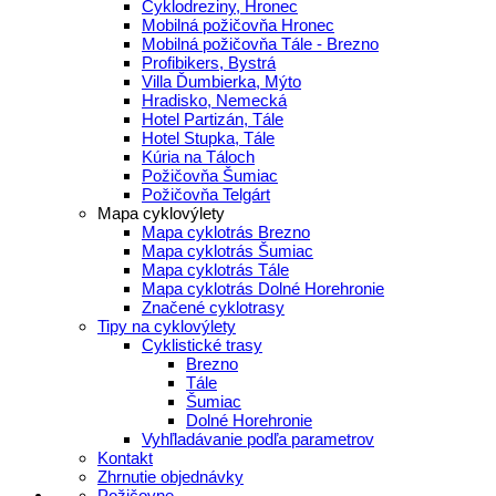
Cyklodreziny, Hronec
Mobilná požičovňa Hronec
Mobilná požičovňa Tále - Brezno
Profibikers, Bystrá
Villa Ďumbierka, Mýto
Hradisko, Nemecká
Hotel Partizán, Tále
Hotel Stupka, Tále
Kúria na Táloch
Požičovňa Šumiac
Požičovňa Telgárt
Mapa cyklovýlety
Mapa cyklotrás Brezno
Mapa cyklotrás Šumiac
Mapa cyklotrás Tále
Mapa cyklotrás Dolné Horehronie
Značené cyklotrasy
Tipy na cyklovýlety
Cyklistické trasy
Brezno
Tále
Šumiac
Dolné Horehronie
Vyhľladávanie podľa parametrov
Kontakt
Zhrnutie objednávky
Požičovne