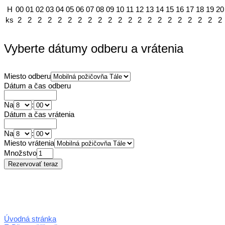
H
00
01
02
03
04
05
06
07
08
09
10
11
12
13
14
15
16
17
18
19
20
ks
2
2
2
2
2
2
2
2
2
2
2
2
2
2
2
2
2
2
2
2
2
Vyberte dátumy odberu a vrátenia
Miesto odberu
Dátum a čas odberu
Na
:
Dátum a čas vrátenia
Na
:
Miesto vrátenia
Množstvo
Úvodná stránka