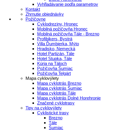
Vyhľladávanie podľa parametrov
Kontakt
Zhrnutie objednávky
Požičovne
Cyklodreziny, Hronec
Mobilná požičovňa Hronec
Mobilná požičovňa Tále - Brezno
Profibikers, Bystrá
Villa Ďumbierka, Mýto
Hradisko, Nemecká
Hotel Partizán, Tále
Hotel Stupka, Tále
Kúria na Táloch
Požičovňa Šumiac
Požičovňa Telgárt
Mapa cyklovýlety
Mapa cyklotrás Brezno
Mapa cyklotrás Šumiac
Mapa cyklotrás Tále
Mapa cyklotrás Dolné Horehronie
Značené cyklotrasy
Tipy na cyklovýlety
Cyklistické trasy
Brezno
Tále
Šumiac