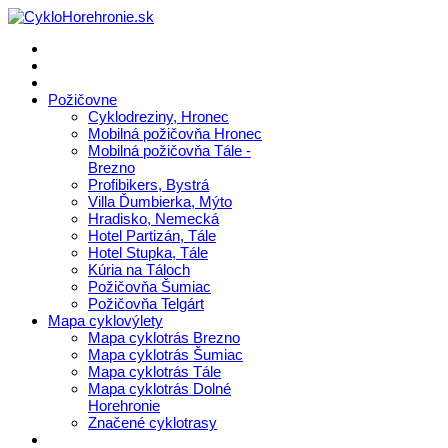
Požičovne
Cyklodreziny, Hronec
Mobilná požičovňa Hronec
Mobilná požičovňa Tále -
Brezno
Profibikers, Bystrá
Villa Ďumbierka, Mýto
Hradisko, Nemecká
Hotel Partizán, Tále
Hotel Stupka, Tále
Kúria na Táloch
Požičovňa Šumiac
Požičovňa Telgárt
Mapa cyklovýlety
Mapa cyklotrás Brezno
Mapa cyklotrás Šumiac
Mapa cyklotrás Tále
Mapa cyklotrás Dolné
Horehronie
Značené cyklotrasy