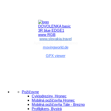
Aktivita realizovaná s finančnou podporou
Ministerstva cestovného ruchu
a športu Slovenskej republiky
www.slovakia.travel
Aplikácia na GPX zadarmo
movingworld.de
Aplikácia na GPX zadarmo (Android)
GPX viewer
Požičovne
Cyklodreziny, Hronec
Mobilná požičovňa Hronec
Mobilná požičovňa Tále - Brezno
Profibikers, Bystrá