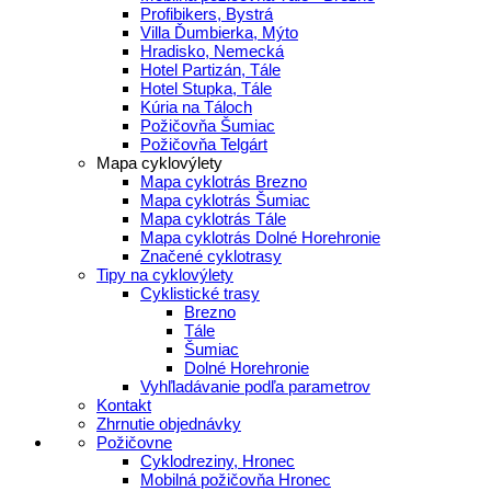
Profibikers, Bystrá
Villa Ďumbierka, Mýto
Hradisko, Nemecká
Hotel Partizán, Tále
Hotel Stupka, Tále
Kúria na Táloch
Požičovňa Šumiac
Požičovňa Telgárt
Mapa cyklovýlety
Mapa cyklotrás Brezno
Mapa cyklotrás Šumiac
Mapa cyklotrás Tále
Mapa cyklotrás Dolné Horehronie
Značené cyklotrasy
Tipy na cyklovýlety
Cyklistické trasy
Brezno
Tále
Šumiac
Dolné Horehronie
Vyhľladávanie podľa parametrov
Kontakt
Zhrnutie objednávky
Požičovne
Cyklodreziny, Hronec
Mobilná požičovňa Hronec