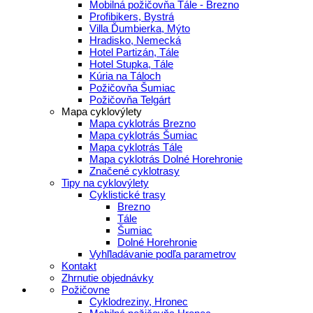
Mobilná požičovňa Tále - Brezno
Profibikers, Bystrá
Villa Ďumbierka, Mýto
Hradisko, Nemecká
Hotel Partizán, Tále
Hotel Stupka, Tále
Kúria na Táloch
Požičovňa Šumiac
Požičovňa Telgárt
Mapa cyklovýlety
Mapa cyklotrás Brezno
Mapa cyklotrás Šumiac
Mapa cyklotrás Tále
Mapa cyklotrás Dolné Horehronie
Značené cyklotrasy
Tipy na cyklovýlety
Cyklistické trasy
Brezno
Tále
Šumiac
Dolné Horehronie
Vyhľladávanie podľa parametrov
Kontakt
Zhrnutie objednávky
Požičovne
Cyklodreziny, Hronec