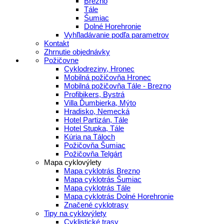
Brezno
Tále
Šumiac
Dolné Horehronie
Vyhľladávanie podľa parametrov
Kontakt
Zhrnutie objednávky
Požičovne
Cyklodreziny, Hronec
Mobilná požičovňa Hronec
Mobilná požičovňa Tále - Brezno
Profibikers, Bystrá
Villa Ďumbierka, Mýto
Hradisko, Nemecká
Hotel Partizán, Tále
Hotel Stupka, Tále
Kúria na Táloch
Požičovňa Šumiac
Požičovňa Telgárt
Mapa cyklovýlety
Mapa cyklotrás Brezno
Mapa cyklotrás Šumiac
Mapa cyklotrás Tále
Mapa cyklotrás Dolné Horehronie
Značené cyklotrasy
Tipy na cyklovýlety
Cyklistické trasy