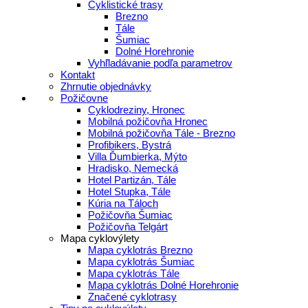
Cyklistické trasy
Brezno
Tále
Šumiac
Dolné Horehronie
Vyhľladávanie podľa parametrov
Kontakt
Zhrnutie objednávky
Požičovne
Cyklodreziny, Hronec
Mobilná požičovňa Hronec
Mobilná požičovňa Tále - Brezno
Profibikers, Bystrá
Villa Ďumbierka, Mýto
Hradisko, Nemecká
Hotel Partizán, Tále
Hotel Stupka, Tále
Kúria na Táloch
Požičovňa Šumiac
Požičovňa Telgárt
Mapa cyklovýlety
Mapa cyklotrás Brezno
Mapa cyklotrás Šumiac
Mapa cyklotrás Tále
Mapa cyklotrás Dolné Horehronie
Značené cyklotrasy