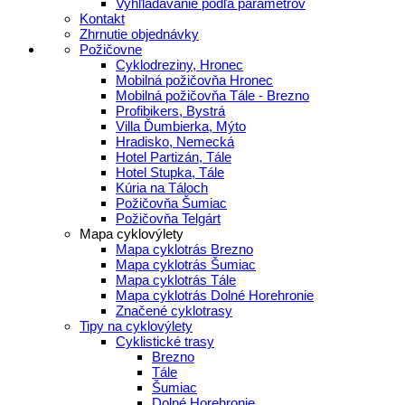
Vyhľladávanie podľa parametrov
Kontakt
Zhrnutie objednávky
Požičovne
Cyklodreziny, Hronec
Mobilná požičovňa Hronec
Mobilná požičovňa Tále - Brezno
Profibikers, Bystrá
Villa Ďumbierka, Mýto
Hradisko, Nemecká
Hotel Partizán, Tále
Hotel Stupka, Tále
Kúria na Táloch
Požičovňa Šumiac
Požičovňa Telgárt
Mapa cyklovýlety
Mapa cyklotrás Brezno
Mapa cyklotrás Šumiac
Mapa cyklotrás Tále
Mapa cyklotrás Dolné Horehronie
Značené cyklotrasy
Tipy na cyklovýlety
Cyklistické trasy
Brezno
Tále
Šumiac
Dolné Horehronie