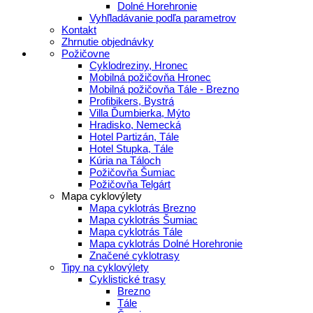
Dolné Horehronie
Vyhľladávanie podľa parametrov
Kontakt
Zhrnutie objednávky
Požičovne
Cyklodreziny, Hronec
Mobilná požičovňa Hronec
Mobilná požičovňa Tále - Brezno
Profibikers, Bystrá
Villa Ďumbierka, Mýto
Hradisko, Nemecká
Hotel Partizán, Tále
Hotel Stupka, Tále
Kúria na Táloch
Požičovňa Šumiac
Požičovňa Telgárt
Mapa cyklovýlety
Mapa cyklotrás Brezno
Mapa cyklotrás Šumiac
Mapa cyklotrás Tále
Mapa cyklotrás Dolné Horehronie
Značené cyklotrasy
Tipy na cyklovýlety
Cyklistické trasy
Brezno
Tále