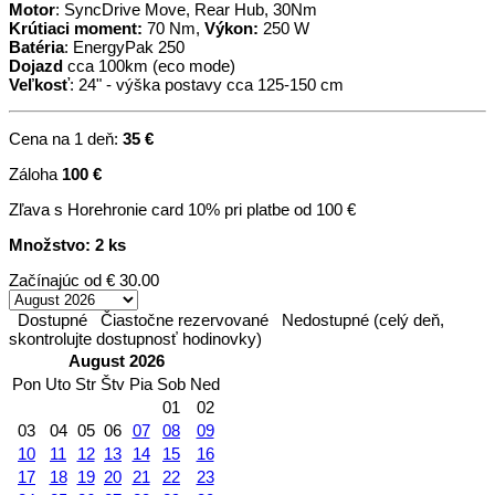
Motor
: SyncDrive Move, Rear Hub, 30Nm
Krútiaci moment:
70 Nm,
Výkon:
250 W
Batéria
: EnergyPak 250
Dojazd
cca 100km (eco mode)
Veľkosť
: 24" - výška postavy cca 125-150 cm
Cena na 1 deň:
35 €
Záloha
100 €
Zľava s Horehronie card 10% pri platbe od 100 €
Množstvo: 2 ks
Začínajúc od
€ 30.00
Dostupné
Čiastočne rezervované
Nedostupné (celý deň,
skontrolujte dostupnosť hodinovky)
August 2026
Pon
Uto
Str
Štv
Pia
Sob
Ned
01
02
03
04
05
06
07
08
09
10
11
12
13
14
15
16
17
18
19
20
21
22
23