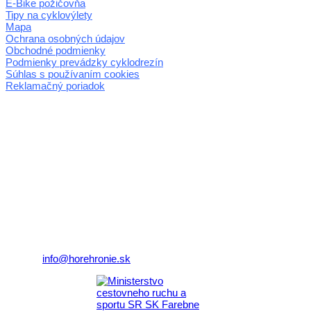
E-Bike požičovňa
Tipy na cyklovýlety
Mapa
Ochrana osobných údajov
Obchodné podmienky
Podmienky prevádzky cyklodrezín
Súhlas s používaním cookies
Reklamačný poriadok
© 2026 horehronie.sk
REGIÓN HOREHRONIE
oblastná organizácia cestovného ruchu
Klaster Horehronie
združenie cestovného ruchu
Nám. gen. M.R. Štefánika 3
977 01 Brezno
Telefón:
+421 911 633 119
E-mail:
info@horehronie.sk