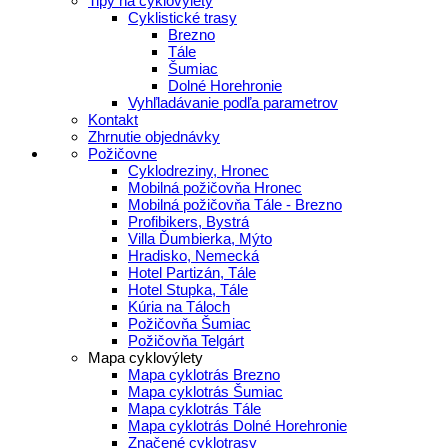
Tipy na cyklovýlety
Cyklistické trasy
Brezno
Tále
Šumiac
Dolné Horehronie
Vyhľladávanie podľa parametrov
Kontakt
Zhrnutie objednávky
Požičovne
Cyklodreziny, Hronec
Mobilná požičovňa Hronec
Mobilná požičovňa Tále - Brezno
Profibikers, Bystrá
Villa Ďumbierka, Mýto
Hradisko, Nemecká
Hotel Partizán, Tále
Hotel Stupka, Tále
Kúria na Táloch
Požičovňa Šumiac
Požičovňa Telgárt
Mapa cyklovýlety
Mapa cyklotrás Brezno
Mapa cyklotrás Šumiac
Mapa cyklotrás Tále
Mapa cyklotrás Dolné Horehronie
Značené cyklotrasy