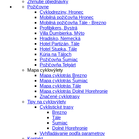
Zhrnutie objednávky
Požičovne
Cyklodreziny, Hronec
Mobilná požičovňa Hronec
Mobilná požičovňa Tále - Brezno
Profibikers, Bystrá
Villa Ďumbierka, Mýto
Hradisko, Nemecká
Hotel Partizán, Tále
Hotel Stupka, Tále
Kúria na Táloch
Požičovňa Šumiac
Požičovňa Telgárt
Mapa cyklovýlety
Mapa cyklotrás Brezno
Mapa cyklotrás Šumiac
Mapa cyklotrás Tále
Mapa cyklotrás Dolné Horehronie
Značené cyklotrasy
Tipy na cyklovýlety
Cyklistické trasy
Brezno
Tále
Šumiac
Dolné Horehronie
Vyhľladávanie podľa parametrov
Kontakt