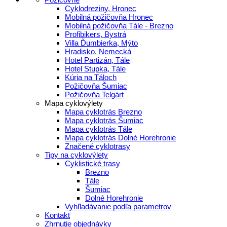
Cyklodreziny, Hronec
Mobilná požičovňa Hronec
Mobilná požičovňa Tále - Brezno
Profibikers, Bystrá
Villa Ďumbierka, Mýto
Hradisko, Nemecká
Hotel Partizán, Tále
Hotel Stupka, Tále
Kúria na Táloch
Požičovňa Šumiac
Požičovňa Telgárt
Mapa cyklovýlety
Mapa cyklotrás Brezno
Mapa cyklotrás Šumiac
Mapa cyklotrás Tále
Mapa cyklotrás Dolné Horehronie
Značené cyklotrasy
Tipy na cyklovýlety
Cyklistické trasy
Brezno
Tále
Šumiac
Dolné Horehronie
Vyhľladávanie podľa parametrov
Kontakt
Zhrnutie objednávky