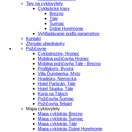
Tipy na cyklovýlety
Cyklistické trasy
Brezno
Tále
Šumiac
Dolné Horehronie
Vyhľladávanie podľa parametrov
Kontakt
Zhrnutie objednávky
Požičovne
Cyklodreziny, Hronec
Mobilná požičovňa Hronec
Mobilná požičovňa Tále - Brezno
Profibikers, Bystrá
Villa Ďumbierka, Mýto
Hradisko, Nemecká
Hotel Partizán, Tále
Hotel Stupka, Tále
Kúria na Táloch
Požičovňa Šumiac
Požičovňa Telgárt
Mapa cyklovýlety
Mapa cyklotrás Brezno
Mapa cyklotrás Šumiac
Mapa cyklotrás Tále
Mapa cyklotrás Dolné Horehronie