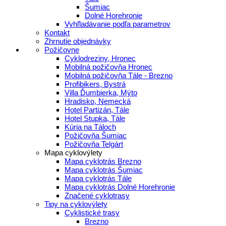
Šumiac
Dolné Horehronie
Vyhľladávanie podľa parametrov
Kontakt
Zhrnutie objednávky
Požičovne
Cyklodreziny, Hronec
Mobilná požičovňa Hronec
Mobilná požičovňa Tále - Brezno
Profibikers, Bystrá
Villa Ďumbierka, Mýto
Hradisko, Nemecká
Hotel Partizán, Tále
Hotel Stupka, Tále
Kúria na Táloch
Požičovňa Šumiac
Požičovňa Telgárt
Mapa cyklovýlety
Mapa cyklotrás Brezno
Mapa cyklotrás Šumiac
Mapa cyklotrás Tále
Mapa cyklotrás Dolné Horehronie
Značené cyklotrasy
Tipy na cyklovýlety
Cyklistické trasy
Brezno