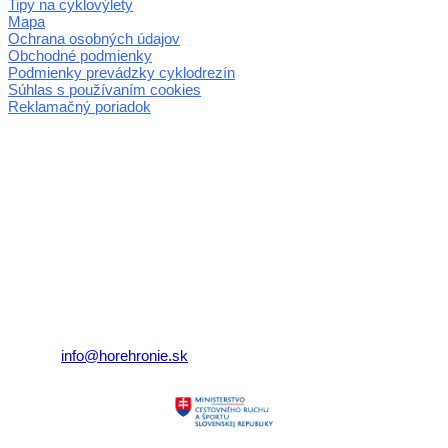
Tipy na cyklovýlety
Mapa
Ochrana osobných údajov
Obchodné podmienky
Podmienky prevádzky cyklodrezín
Súhlas s používaním cookies
Reklamačný poriadok
© 2026 horehronie.sk
REGIÓN HOREHRONIE
oblastná organizácia cestovného ruchu
Klaster Horehronie
združenie cestovného ruchu
Nám. gen. M.R. Štefánika 3
977 01 Brezno
Telefón:
+421 911 633 119
E-mail:
info@horehronie.sk