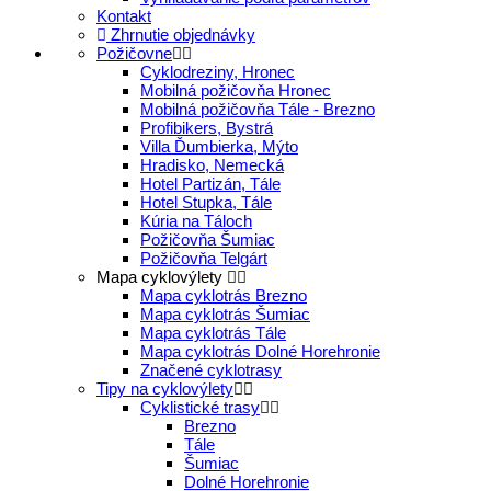
Kontakt
Zhrnutie objednávky
Požičovne
Cyklodreziny, Hronec
Mobilná požičovňa Hronec
Mobilná požičovňa Tále - Brezno
Profibikers, Bystrá
Villa Ďumbierka, Mýto
Hradisko, Nemecká
Hotel Partizán, Tále
Hotel Stupka, Tále
Kúria na Táloch
Požičovňa Šumiac
Požičovňa Telgárt
Mapa cyklovýlety
Mapa cyklotrás Brezno
Mapa cyklotrás Šumiac
Mapa cyklotrás Tále
Mapa cyklotrás Dolné Horehronie
Značené cyklotrasy
Tipy na cyklovýlety
Cyklistické trasy
Brezno
Tále
Šumiac
Dolné Horehronie