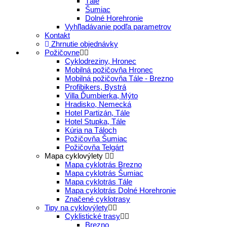
Tále
Šumiac
Dolné Horehronie
Vyhľladávanie podľa parametrov
Kontakt
Zhrnutie objednávky
Požičovne
Cyklodreziny, Hronec
Mobilná požičovňa Hronec
Mobilná požičovňa Tále - Brezno
Profibikers, Bystrá
Villa Ďumbierka, Mýto
Hradisko, Nemecká
Hotel Partizán, Tále
Hotel Stupka, Tále
Kúria na Táloch
Požičovňa Šumiac
Požičovňa Telgárt
Mapa cyklovýlety
Mapa cyklotrás Brezno
Mapa cyklotrás Šumiac
Mapa cyklotrás Tále
Mapa cyklotrás Dolné Horehronie
Značené cyklotrasy
Tipy na cyklovýlety
Cyklistické trasy
Brezno