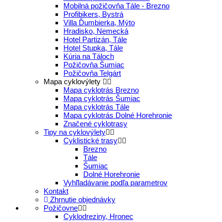
Mobilná požičovňa Tále - Brezno
Profibikers, Bystrá
Villa Ďumbierka, Mýto
Hradisko, Nemecká
Hotel Partizán, Tále
Hotel Stupka, Tále
Kúria na Táloch
Požičovňa Šumiac
Požičovňa Telgárt
Mapa cyklovýlety
Mapa cyklotrás Brezno
Mapa cyklotrás Šumiac
Mapa cyklotrás Tále
Mapa cyklotrás Dolné Horehronie
Značené cyklotrasy
Tipy na cyklovýlety
Cyklistické trasy
Brezno
Tále
Šumiac
Dolné Horehronie
Vyhľladávanie podľa parametrov
Kontakt
Zhrnutie objednávky
Požičovne
Cyklodreziny, Hronec