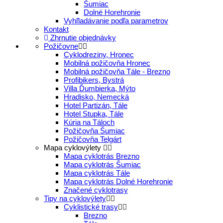
Šumiac
Dolné Horehronie
Vyhľladávanie podľa parametrov
Kontakt
Zhrnutie objednávky
Požičovne
Cyklodreziny, Hronec
Mobilná požičovňa Hronec
Mobilná požičovňa Tále - Brezno
Profibikers, Bystrá
Villa Ďumbierka, Mýto
Hradisko, Nemecká
Hotel Partizán, Tále
Hotel Stupka, Tále
Kúria na Táloch
Požičovňa Šumiac
Požičovňa Telgárt
Mapa cyklovýlety
Mapa cyklotrás Brezno
Mapa cyklotrás Šumiac
Mapa cyklotrás Tále
Mapa cyklotrás Dolné Horehronie
Značené cyklotrasy
Tipy na cyklovýlety
Cyklistické trasy
Brezno