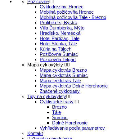
Požičovne
Cyklodreziny, Hronec
Mobilná požičovňa Hronec
Mobilná požičovňa Tále - Brezno
Profibikers, Bystrá
Villa Ďumbierka, Mýto
Hradisko, Nemecká
Hotel Partizán, Tále
Hotel Stupka, Tále
Kúria na Táloch
Požičovňa Šumiac
Požičovňa Telgárt
Mapa cyklovýlety
Mapa cyklotrás Brezno
Mapa cyklotrás Šumiac
Mapa cyklotrás Tále
Mapa cyklotrás Dolné Horehronie
Značené cyklotrasy
Tipy na cyklovýlety
Cyklistické trasy
Brezno
Tále
Šumiac
Dolné Horehronie
Vyhľladávanie podľa parametrov
Kontakt
Zhrnutie objednávky