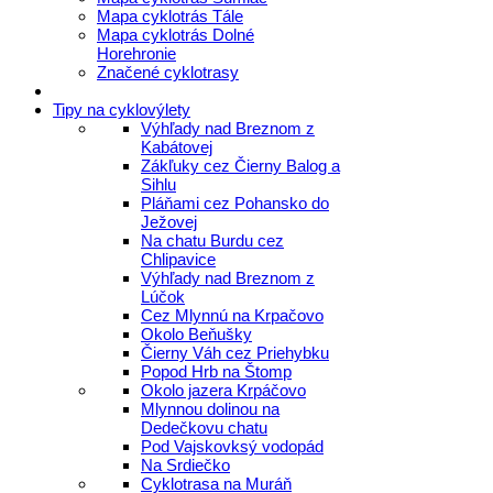
Mapa cyklotrás Tále
Mapa cyklotrás Dolné
Horehronie
Značené cyklotrasy
Tipy na cyklovýlety
Výhľady nad Breznom z
Kabátovej
Zákľuky cez Čierny Balog a
Sihlu
Pláňami cez Pohansko do
Ježovej
Na chatu Burdu cez
Chlipavice
Výhľady nad Breznom z
Lúčok
Cez Mlynnú na Krpačovo
Okolo Beňušky
Čierny Váh cez Priehybku
Popod Hrb na Štomp
Okolo jazera Krpáčovo
Mlynnou dolinou na
Dedečkovu chatu
Pod Vajskovksý vodopád
Na Srdiečko
Cyklotrasa na Muráň