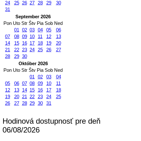
24
25
26
27
28
29
30
31
September 2026
Pon
Uto
Str
Štv
Pia
Sob
Ned
01
02
03
04
05
06
07
08
09
10
11
12
13
14
15
16
17
18
19
20
21
22
23
24
25
26
27
28
29
30
Október 2026
Pon
Uto
Str
Štv
Pia
Sob
Ned
01
02
03
04
05
06
07
08
09
10
11
12
13
14
15
16
17
18
19
20
21
22
23
24
25
26
27
28
29
30
31
Hodinová dostupnosť pre deň
06/08/2026