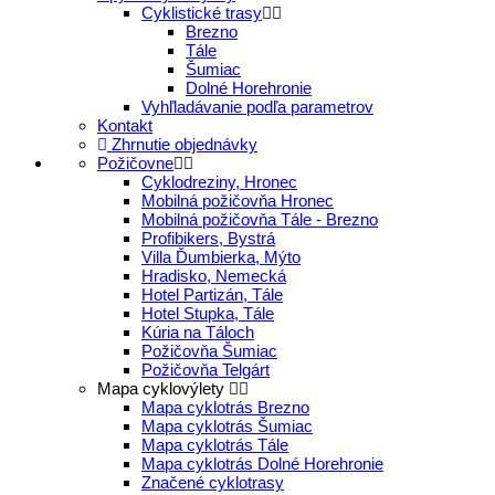
Cyklistické trasy
Brezno
Tále
Šumiac
Dolné Horehronie
Vyhľladávanie podľa parametrov
Kontakt
Zhrnutie objednávky
Požičovne
Cyklodreziny, Hronec
Mobilná požičovňa Hronec
Mobilná požičovňa Tále - Brezno
Profibikers, Bystrá
Villa Ďumbierka, Mýto
Hradisko, Nemecká
Hotel Partizán, Tále
Hotel Stupka, Tále
Kúria na Táloch
Požičovňa Šumiac
Požičovňa Telgárt
Mapa cyklovýlety
Mapa cyklotrás Brezno
Mapa cyklotrás Šumiac
Mapa cyklotrás Tále
Mapa cyklotrás Dolné Horehronie
Značené cyklotrasy