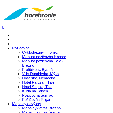
Požičovne
Cyklodreziny, Hronec
Mobilná požičovňa Hronec
Mobilná požičovňa Tále -
Brezno
Profibikers, Bystrá
Villa Ďumbierka, Mýto
Hradisko, Nemecká
Hotel Partizán, Tále
Hotel Stupka, Tále
Kúria na Táloch
Požičovňa Šumiac
Požičovňa Telgárt
Mapa cyklovýlety
Mapa cyklotrás Brezno
Mapa cyklotrás Šumiac