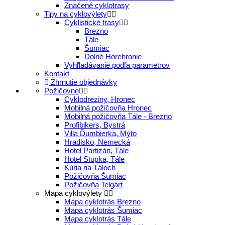
Značené cyklotrasy
Tipy na cyklovýlety
Cyklistické trasy
Brezno
Tále
Šumiac
Dolné Horehronie
Vyhľladávanie podľa parametrov
Kontakt
Zhrnutie objednávky
Požičovne
Cyklodreziny, Hronec
Mobilná požičovňa Hronec
Mobilná požičovňa Tále - Brezno
Profibikers, Bystrá
Villa Ďumbierka, Mýto
Hradisko, Nemecká
Hotel Partizán, Tále
Hotel Stupka, Tále
Kúria na Táloch
Požičovňa Šumiac
Požičovňa Telgárt
Mapa cyklovýlety
Mapa cyklotrás Brezno
Mapa cyklotrás Šumiac
Mapa cyklotrás Tále