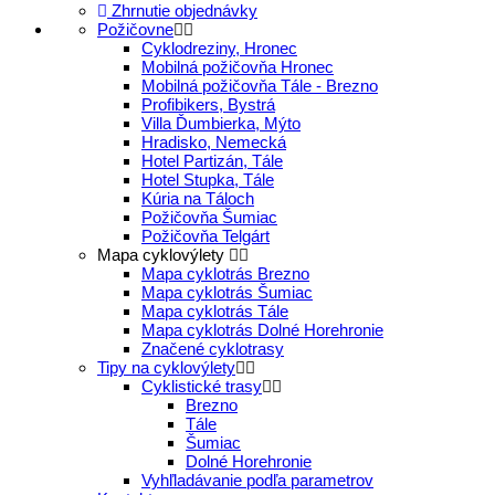
Zhrnutie objednávky
Požičovne
Cyklodreziny, Hronec
Mobilná požičovňa Hronec
Mobilná požičovňa Tále - Brezno
Profibikers, Bystrá
Villa Ďumbierka, Mýto
Hradisko, Nemecká
Hotel Partizán, Tále
Hotel Stupka, Tále
Kúria na Táloch
Požičovňa Šumiac
Požičovňa Telgárt
Mapa cyklovýlety
Mapa cyklotrás Brezno
Mapa cyklotrás Šumiac
Mapa cyklotrás Tále
Mapa cyklotrás Dolné Horehronie
Značené cyklotrasy
Tipy na cyklovýlety
Cyklistické trasy
Brezno
Tále
Šumiac
Dolné Horehronie
Vyhľladávanie podľa parametrov