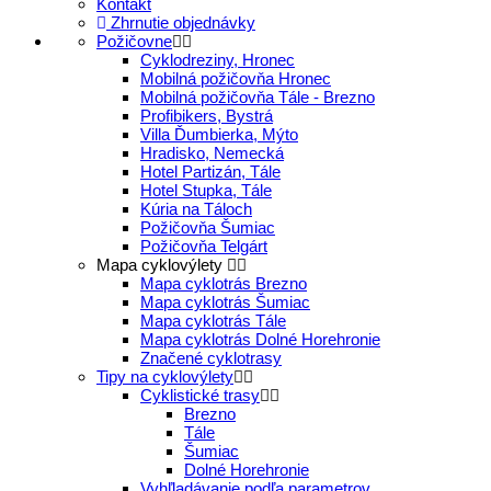
Kontakt
Zhrnutie objednávky
Požičovne
Cyklodreziny, Hronec
Mobilná požičovňa Hronec
Mobilná požičovňa Tále - Brezno
Profibikers, Bystrá
Villa Ďumbierka, Mýto
Hradisko, Nemecká
Hotel Partizán, Tále
Hotel Stupka, Tále
Kúria na Táloch
Požičovňa Šumiac
Požičovňa Telgárt
Mapa cyklovýlety
Mapa cyklotrás Brezno
Mapa cyklotrás Šumiac
Mapa cyklotrás Tále
Mapa cyklotrás Dolné Horehronie
Značené cyklotrasy
Tipy na cyklovýlety
Cyklistické trasy
Brezno
Tále
Šumiac
Dolné Horehronie
Vyhľladávanie podľa parametrov