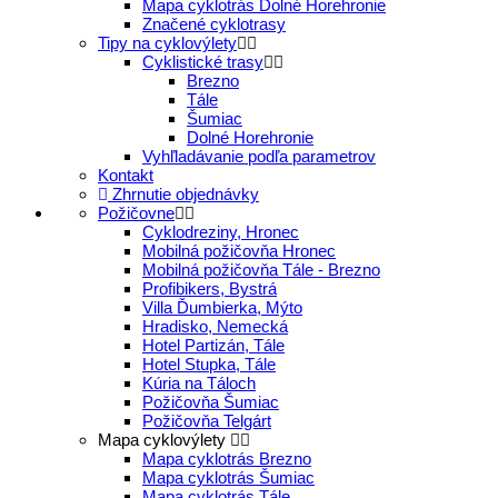
Mapa cyklotrás Dolné Horehronie
Značené cyklotrasy
Tipy na cyklovýlety
Cyklistické trasy
Brezno
Tále
Šumiac
Dolné Horehronie
Vyhľladávanie podľa parametrov
Kontakt
Zhrnutie objednávky
Požičovne
Cyklodreziny, Hronec
Mobilná požičovňa Hronec
Mobilná požičovňa Tále - Brezno
Profibikers, Bystrá
Villa Ďumbierka, Mýto
Hradisko, Nemecká
Hotel Partizán, Tále
Hotel Stupka, Tále
Kúria na Táloch
Požičovňa Šumiac
Požičovňa Telgárt
Mapa cyklovýlety
Mapa cyklotrás Brezno
Mapa cyklotrás Šumiac
Mapa cyklotrás Tále