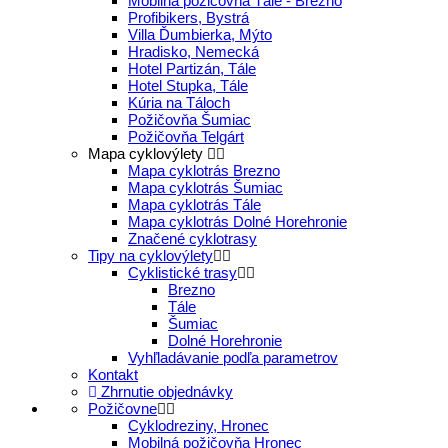
Mobilná požičovňa Tále - Brezno
Profibikers, Bystrá
Villa Ďumbierka, Mýto
Hradisko, Nemecká
Hotel Partizán, Tále
Hotel Stupka, Tále
Kúria na Táloch
Požičovňa Šumiac
Požičovňa Telgárt
Mapa cyklovýlety
Mapa cyklotrás Brezno
Mapa cyklotrás Šumiac
Mapa cyklotrás Tále
Mapa cyklotrás Dolné Horehronie
Značené cyklotrasy
Tipy na cyklovýlety
Cyklistické trasy
Brezno
Tále
Šumiac
Dolné Horehronie
Vyhľladávanie podľa parametrov
Kontakt
Zhrnutie objednávky
Požičovne
Cyklodreziny, Hronec
Mobilná požičovňa Hronec