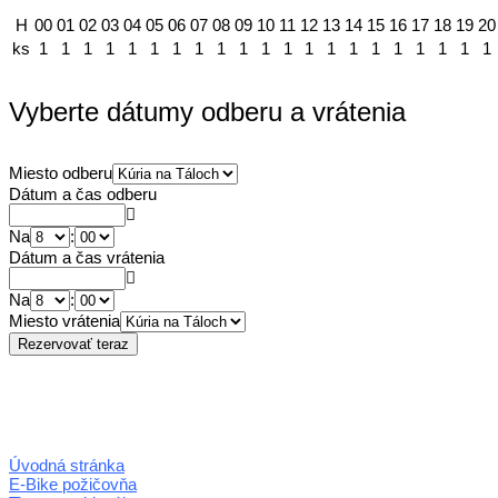
H
00
01
02
03
04
05
06
07
08
09
10
11
12
13
14
15
16
17
18
19
20
ks
1
1
1
1
1
1
1
1
1
1
1
1
1
1
1
1
1
1
1
1
1
Vyberte dátumy odberu a vrátenia
Miesto odberu
Dátum a čas odberu
Na
:
Dátum a čas vrátenia
Na
:
Miesto vrátenia
Úvodná stránka
E-Bike požičovňa