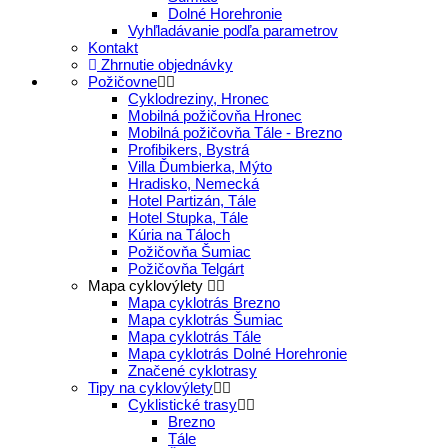
Dolné Horehronie
Vyhľladávanie podľa parametrov
Kontakt
Zhrnutie objednávky
Požičovne
Cyklodreziny, Hronec
Mobilná požičovňa Hronec
Mobilná požičovňa Tále - Brezno
Profibikers, Bystrá
Villa Ďumbierka, Mýto
Hradisko, Nemecká
Hotel Partizán, Tále
Hotel Stupka, Tále
Kúria na Táloch
Požičovňa Šumiac
Požičovňa Telgárt
Mapa cyklovýlety
Mapa cyklotrás Brezno
Mapa cyklotrás Šumiac
Mapa cyklotrás Tále
Mapa cyklotrás Dolné Horehronie
Značené cyklotrasy
Tipy na cyklovýlety
Cyklistické trasy
Brezno
Tále