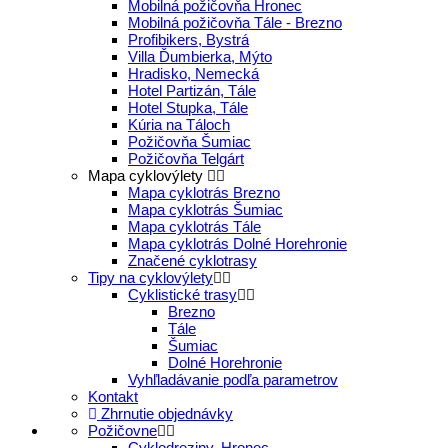
Mobilná požičovňa Hronec
Mobilná požičovňa Tále - Brezno
Profibikers, Bystrá
Villa Ďumbierka, Mýto
Hradisko, Nemecká
Hotel Partizán, Tále
Hotel Stupka, Tále
Kúria na Táloch
Požičovňa Šumiac
Požičovňa Telgárt
Mapa cyklovýlety
Mapa cyklotrás Brezno
Mapa cyklotrás Šumiac
Mapa cyklotrás Tále
Mapa cyklotrás Dolné Horehronie
Značené cyklotrasy
Tipy na cyklovýlety
Cyklistické trasy
Brezno
Tále
Šumiac
Dolné Horehronie
Vyhľladávanie podľa parametrov
Kontakt
Zhrnutie objednávky
Požičovne
Cyklodreziny, Hronec