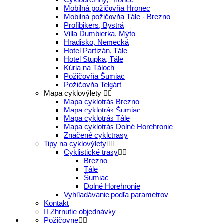
Mobilná požičovňa Hronec
Mobilná požičovňa Tále - Brezno
Profibikers, Bystrá
Villa Ďumbierka, Mýto
Hradisko, Nemecká
Hotel Partizán, Tále
Hotel Stupka, Tále
Kúria na Táloch
Požičovňa Šumiac
Požičovňa Telgárt
Mapa cyklovýlety
Mapa cyklotrás Brezno
Mapa cyklotrás Šumiac
Mapa cyklotrás Tále
Mapa cyklotrás Dolné Horehronie
Značené cyklotrasy
Tipy na cyklovýlety
Cyklistické trasy
Brezno
Tále
Šumiac
Dolné Horehronie
Vyhľladávanie podľa parametrov
Kontakt
Zhrnutie objednávky
Požičovne