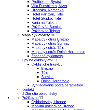
Profibikers, Bystrá
Villa Ďumbierka, Mýto
Hradisko, Nemecká
Hotel Partizán, Tále
Hotel Stupka, Tále
Kúria na Táloch
Požičovňa Šumiac
Požičovňa Telgárt
Mapa cyklovýlety
Mapa cyklotrás Brezno
Mapa cyklotrás Šumiac
Mapa cyklotrás Tále
Mapa cyklotrás Dolné Horehronie
Značené cyklotrasy
Tipy na cyklovýlety
Cyklistické trasy
Brezno
Tále
Šumiac
Dolné Horehronie
Vyhľladávanie podľa parametrov
Kontakt
Zhrnutie objednávky
Požičovne
Cyklodreziny, Hronec
Mobilná požičovňa Hronec