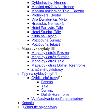
Cyklodreziny, Hronec
Mobilná požičovňa Hronec
Mobilná požičovňa Tále - Brezno
Profibikers, Bystrá
Villa Ďumbierka, Mýto
Hradisko, Nemecká
Hotel Partizán, Tále
Hotel Stupka, Tále
Kúria na Táloch
Požičovňa Šumiac
Požičovňa Telgárt
Mapa cyklovýlety
Mapa cyklotrás Brezno
Mapa cyklotrás Šumiac
Mapa cyklotrás Tále
Mapa cyklotrás Dolné Horehronie
Značené cyklotrasy
Tipy na cyklovýlety
Cyklistické trasy
Brezno
Tále
Šumiac
Dolné Horehronie
Vyhľladávanie podľa parametrov
Kontakt
Zhrnutie objednávky