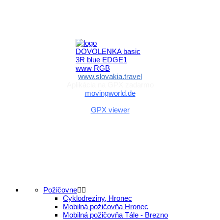
Aktivita realizovaná s finančnou podporou
Ministerstva cestovného ruchu
a športu Slovenskej republiky
www.slovakia.travel
Aplikácia na GPX zadarmo
movingworld.de
Aplikácia na GPX zadarmo (Android)
GPX viewer
Požičovne
Cyklodreziny, Hronec
Mobilná požičovňa Hronec
Mobilná požičovňa Tále - Brezno