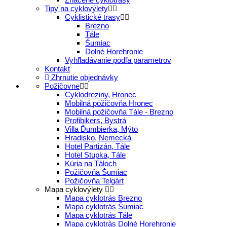
Tipy na cyklovýlety
Cyklistické trasy
Brezno
Tále
Šumiac
Dolné Horehronie
Vyhľladávanie podľa parametrov
Kontakt
Zhrnutie objednávky
Požičovne
Cyklodreziny, Hronec
Mobilná požičovňa Hronec
Mobilná požičovňa Tále - Brezno
Profibikers, Bystrá
Villa Ďumbierka, Mýto
Hradisko, Nemecká
Hotel Partizán, Tále
Hotel Stupka, Tále
Kúria na Táloch
Požičovňa Šumiac
Požičovňa Telgárt
Mapa cyklovýlety
Mapa cyklotrás Brezno
Mapa cyklotrás Šumiac
Mapa cyklotrás Tále
Mapa cyklotrás Dolné Horehronie