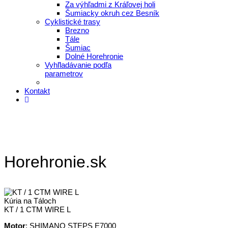
Za výhľadmi z Kráľovej holi
Šumiacky okruh cez Besník
Cyklistické trasy
Brezno
Tále
Šumiac
Dolné Horehronie
Vyhľladávanie podľa
parametrov
Kontakt
Horehronie.sk
Kúria na Táloch
KT / 1 CTM WIRE L
Motor
: SHIMANO STEPS E7000