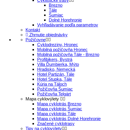
Cyklistické trasy
Brezno
Tále
Šumiac
Dolné Horehronie
Vyhľladávanie podľa parametrov
Kontakt
Zhrnutie objednávky
Požičovne
Cyklodreziny, Hronec
Mobilná požičovňa Hronec
Mobilná požičovňa Tále - Brezno
Profibikers, Bystrá
Villa Ďumbierka, Mýto
Hradisko, Nemecká
Hotel Partizán, Tále
Hotel Stupka, Tále
Kúria na Táloch
Požičovňa Šumiac
Požičovňa Telgárt
Mapa cyklovýlety
Mapa cyklotrás Brezno
Mapa cyklotrás Šumiac
Mapa cyklotrás Tále
Mapa cyklotrás Dolné Horehronie
Značené cyklotrasy
Tipy na cyklovýlety