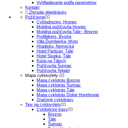
Vyhľladávanie podľa parametrov
Kontakt
Zhrnutie objednávky
Požičovne
Cyklodreziny, Hronec
Mobilná požičovňa Hronec
Mobilná požičovňa Tále - Brezno
Profibikers, Bystrá
Villa Ďumbierka, Mýto
Hradisko, Nemecká
Hotel Partizán, Tále
Hotel Stupka, Tále
Kúria na Táloch
Požičovňa Šumiac
Požičovňa Telgárt
Mapa cyklovýlety
Mapa cyklotrás Brezno
Mapa cyklotrás Šumiac
Mapa cyklotrás Tále
Mapa cyklotrás Dolné Horehronie
Značené cyklotrasy
Tipy na cyklovýlety
Cyklistické trasy
Brezno
Tále
Šumiac