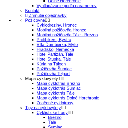
Dolné Horehronie
Vyhľladávanie podľa parametrov
Kontakt
Zhrnutie objednávky
Požičovne
Cyklodreziny, Hronec
Mobilná požičovňa Hronec
Mobilná požičovňa Tále - Brezno
Profibikers, Bystrá
Villa Ďumbierka, Mýto
Hradisko, Nemecká
Hotel Partizán, Tále
Hotel Stupka, Tále
Kúria na Táloch
Požičovňa Šumiac
Požičovňa Telgárt
Mapa cyklovýlety
Mapa cyklotrás Brezno
Mapa cyklotrás Šumiac
Mapa cyklotrás Tále
Mapa cyklotrás Dolné Horehronie
Značené cyklotrasy
Tipy na cyklovýlety
Cyklistické trasy
Brezno
Tále
Šumiac