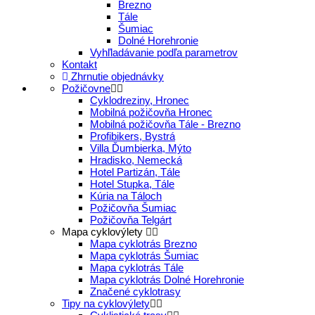
Brezno
Tále
Šumiac
Dolné Horehronie
Vyhľladávanie podľa parametrov
Kontakt
Zhrnutie objednávky
Požičovne
Cyklodreziny, Hronec
Mobilná požičovňa Hronec
Mobilná požičovňa Tále - Brezno
Profibikers, Bystrá
Villa Ďumbierka, Mýto
Hradisko, Nemecká
Hotel Partizán, Tále
Hotel Stupka, Tále
Kúria na Táloch
Požičovňa Šumiac
Požičovňa Telgárt
Mapa cyklovýlety
Mapa cyklotrás Brezno
Mapa cyklotrás Šumiac
Mapa cyklotrás Tále
Mapa cyklotrás Dolné Horehronie
Značené cyklotrasy
Tipy na cyklovýlety