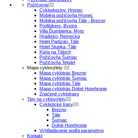
Požičovne
Cyklodreziny, Hronec
Mobilná požičovňa Hronec
Mobilná požičovňa Tále - Brezno
Profibikers, Bystrá
Villa Ďumbierka, Mýto
Hradisko, Nemecká
Hotel Partizán, Tále
Hotel Stupka, Tále
Kúria na Táloch
Požičovňa Šumiac
Požičovňa Telgárt
Mapa cyklovýlety
Mapa cyklotrás Brezno
Mapa cyklotrás Šumiac
Mapa cyklotrás Tále
Mapa cyklotrás Dolné Horehronie
Značené cyklotrasy
Tipy na cyklovýlety
Cyklistické trasy
Brezno
Tále
Šumiac
Dolné Horehronie
Vyhľladávanie podľa parametrov
Kontakt