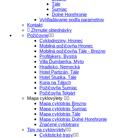
Tále
Šumiac
Dolné Horehronie
Vyhľladávanie podľa parametrov
Kontakt
Zhrnutie objednávky
Požičovne
Cyklodreziny, Hronec
Mobilná požičovňa Hronec
Mobilná požičovňa Tále - Brezno
Profibikers, Bystrá
Villa Ďumbierka, Mýto
Hradisko, Nemecká
Hotel Partizán, Tále
Hotel Stupka, Tále
Kúria na Táloch
Požičovňa Šumiac
Požičovňa Telgárt
Mapa cyklovýlety
Mapa cyklotrás Brezno
Mapa cyklotrás Šumiac
Mapa cyklotrás Tále
Mapa cyklotrás Dolné Horehronie
Značené cyklotrasy
Tipy na cyklovýlety
Cyklistické trasy