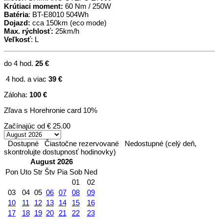
Krútiaci moment:
60 Nm / 250W
Batéria
: BT-E8010 504Wh
Dojazd:
cca 150km (eco mode)
Max. rýchlosť:
25km/h
Veľkosť
: L
do 4 hod.
25 €
4 hod. a viac
39 €
Záloha:
100 €
Zľava s Horehronie card 10%
Začínajúc od
€ 25.00
Dostupné
Čiastočne rezervované
Nedostupné (celý deň,
skontrolujte dostupnosť hodinovky)
August 2026
Pon
Uto
Str
Štv
Pia
Sob
Ned
01
02
03
04
05
06
07
08
09
10
11
12
13
14
15
16
17
18
19
20
21
22
23