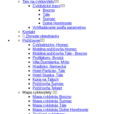
Tipy na cyklovýlety
Cyklistické trasy
Brezno
Tále
Šumiac
Dolné Horehronie
Vyhľladávanie podľa parametrov
Kontakt
Zhrnutie objednávky
Požičovne
Cyklodreziny, Hronec
Mobilná požičovňa Hronec
Mobilná požičovňa Tále - Brezno
Profibikers, Bystrá
Villa Ďumbierka, Mýto
Hradisko, Nemecká
Hotel Partizán, Tále
Hotel Stupka, Tále
Kúria na Táloch
Požičovňa Šumiac
Požičovňa Telgárt
Mapa cyklovýlety
Mapa cyklotrás Brezno
Mapa cyklotrás Šumiac
Mapa cyklotrás Tále
Mapa cyklotrás Dolné Horehronie
Značené cyklotrasy