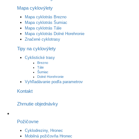
Mapa cyklovýlety
Mapa cyklotrás Brezno
Mapa cyklotrás Šumiac
Mapa cyklotrás Tále
Mapa cyklotrás Dolné Horehronie
Značené cyklotrasy
Tipy na cyklovýlety
Cyklistické trasy
Brezno
Tále
Šumiac
Dolné Horehronie
Vyhľladávanie podľa parametrov
Kontakt
Zhrnutie objednávky
Požičovne
Cyklodreziny, Hronec
Mobilná požičovňa Hronec