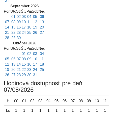
31
September 2026
Pon
Uto
Str
Štv
Pia
Sob
Ned
01
02
03
04
05
06
07
08
09
10
11
12
13
14
15
16
17
18
19
20
21
22
23
24
25
26
27
28
29
30
Október 2026
Pon
Uto
Str
Štv
Pia
Sob
Ned
01
02
03
04
05
06
07
08
09
10
11
12
13
14
15
16
17
18
19
20
21
22
23
24
25
26
27
28
29
30
31
Hodinová dostupnosť pre deň
07/08/2026
H
00
01
02
03
04
05
06
07
08
09
10
11
1
ks
1
1
1
1
1
1
1
1
1
1
1
1