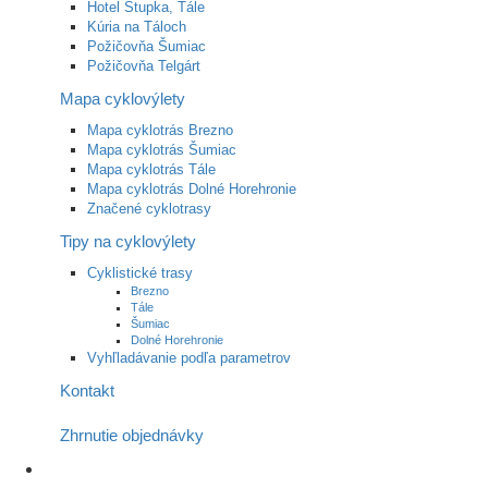
Hotel Stupka, Tále
Kúria na Táloch
Požičovňa Šumiac
Požičovňa Telgárt
Mapa cyklovýlety
Mapa cyklotrás Brezno
Mapa cyklotrás Šumiac
Mapa cyklotrás Tále
Mapa cyklotrás Dolné Horehronie
Značené cyklotrasy
Tipy na cyklovýlety
Cyklistické trasy
Brezno
Tále
Šumiac
Dolné Horehronie
Vyhľladávanie podľa parametrov
Kontakt
Zhrnutie objednávky