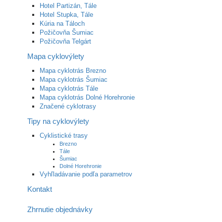
Hotel Partizán, Tále
Hotel Stupka, Tále
Kúria na Táloch
Požičovňa Šumiac
Požičovňa Telgárt
Mapa cyklovýlety
Mapa cyklotrás Brezno
Mapa cyklotrás Šumiac
Mapa cyklotrás Tále
Mapa cyklotrás Dolné Horehronie
Značené cyklotrasy
Tipy na cyklovýlety
Cyklistické trasy
Brezno
Tále
Šumiac
Dolné Horehronie
Vyhľladávanie podľa parametrov
Kontakt
Zhrnutie objednávky