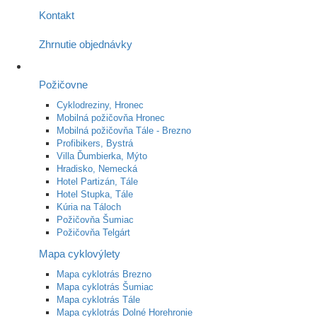
Kontakt
Zhrnutie objednávky
Požičovne
Cyklodreziny, Hronec
Mobilná požičovňa Hronec
Mobilná požičovňa Tále - Brezno
Profibikers, Bystrá
Villa Ďumbierka, Mýto
Hradisko, Nemecká
Hotel Partizán, Tále
Hotel Stupka, Tále
Kúria na Táloch
Požičovňa Šumiac
Požičovňa Telgárt
Mapa cyklovýlety
Mapa cyklotrás Brezno
Mapa cyklotrás Šumiac
Mapa cyklotrás Tále
Mapa cyklotrás Dolné Horehronie