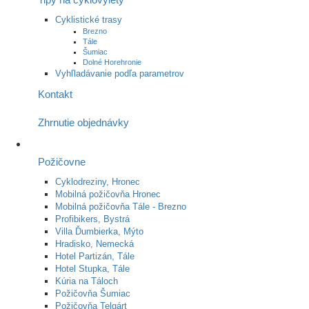
Cyklistické trasy
Brezno
Tále
Šumiac
Dolné Horehronie
Vyhľladávanie podľa parametrov
Kontakt
Zhrnutie objednávky
Požičovne
Cyklodreziny, Hronec
Mobilná požičovňa Hronec
Mobilná požičovňa Tále - Brezno
Profibikers, Bystrá
Villa Ďumbierka, Mýto
Hradisko, Nemecká
Hotel Partizán, Tále
Hotel Stupka, Tále
Kúria na Táloch
Požičovňa Šumiac
Požičovňa Telgárt