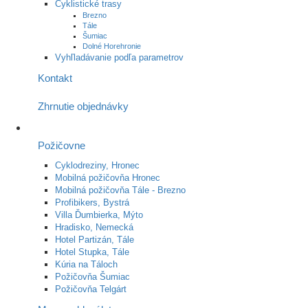
Cyklistické trasy
Brezno
Tále
Šumiac
Dolné Horehronie
Vyhľladávanie podľa parametrov
Kontakt
Zhrnutie objednávky
Požičovne
Cyklodreziny, Hronec
Mobilná požičovňa Hronec
Mobilná požičovňa Tále - Brezno
Profibikers, Bystrá
Villa Ďumbierka, Mýto
Hradisko, Nemecká
Hotel Partizán, Tále
Hotel Stupka, Tále
Kúria na Táloch
Požičovňa Šumiac
Požičovňa Telgárt