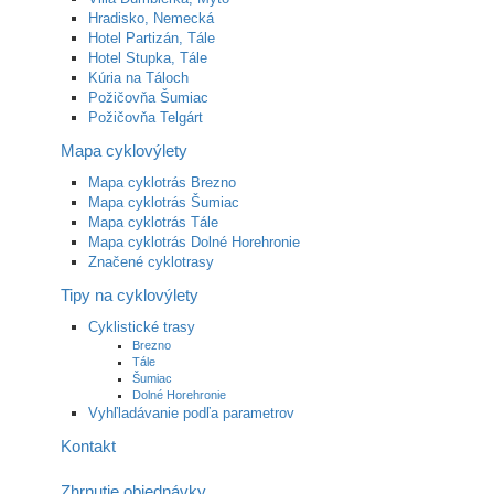
Hradisko, Nemecká
Hotel Partizán, Tále
Hotel Stupka, Tále
Kúria na Táloch
Požičovňa Šumiac
Požičovňa Telgárt
Mapa cyklovýlety
Mapa cyklotrás Brezno
Mapa cyklotrás Šumiac
Mapa cyklotrás Tále
Mapa cyklotrás Dolné Horehronie
Značené cyklotrasy
Tipy na cyklovýlety
Cyklistické trasy
Brezno
Tále
Šumiac
Dolné Horehronie
Vyhľladávanie podľa parametrov
Kontakt
Zhrnutie objednávky