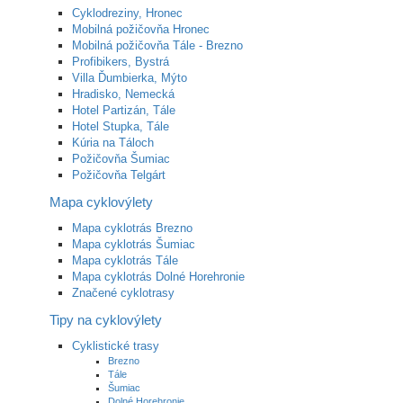
Cyklodreziny, Hronec
Mobilná požičovňa Hronec
Mobilná požičovňa Tále - Brezno
Profibikers, Bystrá
Villa Ďumbierka, Mýto
Hradisko, Nemecká
Hotel Partizán, Tále
Hotel Stupka, Tále
Kúria na Táloch
Požičovňa Šumiac
Požičovňa Telgárt
Mapa cyklovýlety
Mapa cyklotrás Brezno
Mapa cyklotrás Šumiac
Mapa cyklotrás Tále
Mapa cyklotrás Dolné Horehronie
Značené cyklotrasy
Tipy na cyklovýlety
Cyklistické trasy
Brezno
Tále
Šumiac
Dolné Horehronie