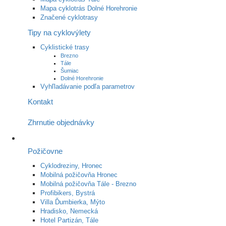
Mapa cyklotrás Dolné Horehronie
Značené cyklotrasy
Tipy na cyklovýlety
Cyklistické trasy
Brezno
Tále
Šumiac
Dolné Horehronie
Vyhľladávanie podľa parametrov
Kontakt
Zhrnutie objednávky
Požičovne
Cyklodreziny, Hronec
Mobilná požičovňa Hronec
Mobilná požičovňa Tále - Brezno
Profibikers, Bystrá
Villa Ďumbierka, Mýto
Hradisko, Nemecká
Hotel Partizán, Tále