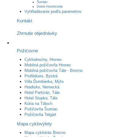
Šumiac
Dolné Horehronie
Vyhľladávanie podľa parametrov
Kontakt
Zhrnutie objednávky
Požičovne
Cyklodreziny, Hronec
Mobilná požičovňa Hronec
Mobilná požičovňa Tále - Brezno
Profibikers, Bystrá
Villa Ďumbierka, Mýto
Hradisko, Nemecká
Hotel Partizán, Tále
Hotel Stupka, Tále
Kúria na Táloch
Požičovňa Šumiac
Požičovňa Telgárt
Mapa cyklovýlety
Mapa cyklotrás Brezno