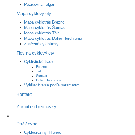
Požičovňa Telgárt
Mapa cyklovýlety
Mapa cyklotrás Brezno
Mapa cyklotrás Šumiac
Mapa cyklotrás Tále
Mapa cyklotrás Dolné Horehronie
Značené cyklotrasy
Tipy na cyklovýlety
Cyklistické trasy
Brezno
Tále
Šumiac
Dolné Horehronie
Vyhľladávanie podľa parametrov
Kontakt
Zhrnutie objednávky
Požičovne
Cyklodreziny, Hronec