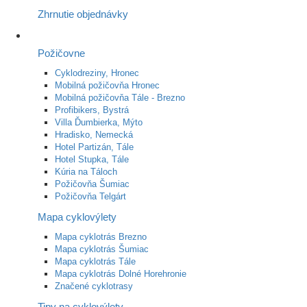
Zhrnutie objednávky
Požičovne
Cyklodreziny, Hronec
Mobilná požičovňa Hronec
Mobilná požičovňa Tále - Brezno
Profibikers, Bystrá
Villa Ďumbierka, Mýto
Hradisko, Nemecká
Hotel Partizán, Tále
Hotel Stupka, Tále
Kúria na Táloch
Požičovňa Šumiac
Požičovňa Telgárt
Mapa cyklovýlety
Mapa cyklotrás Brezno
Mapa cyklotrás Šumiac
Mapa cyklotrás Tále
Mapa cyklotrás Dolné Horehronie
Značené cyklotrasy
Tipy na cyklovýlety