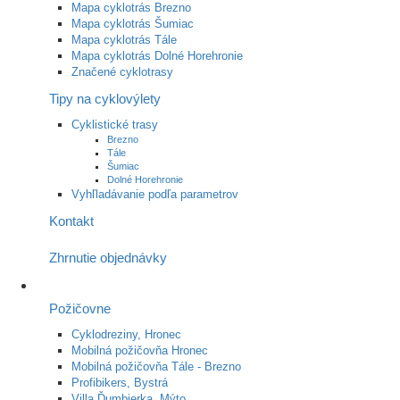
Mapa cyklotrás Brezno
Mapa cyklotrás Šumiac
Mapa cyklotrás Tále
Mapa cyklotrás Dolné Horehronie
Značené cyklotrasy
Tipy na cyklovýlety
Cyklistické trasy
Brezno
Tále
Šumiac
Dolné Horehronie
Vyhľladávanie podľa parametrov
Kontakt
Zhrnutie objednávky
Požičovne
Cyklodreziny, Hronec
Mobilná požičovňa Hronec
Mobilná požičovňa Tále - Brezno
Profibikers, Bystrá
Villa Ďumbierka, Mýto