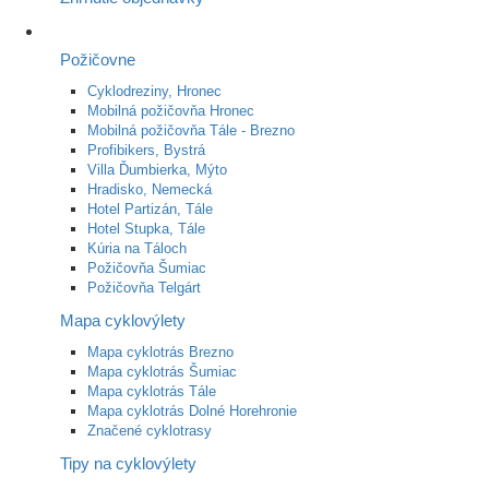
Požičovne
Cyklodreziny, Hronec
Mobilná požičovňa Hronec
Mobilná požičovňa Tále - Brezno
Profibikers, Bystrá
Villa Ďumbierka, Mýto
Hradisko, Nemecká
Hotel Partizán, Tále
Hotel Stupka, Tále
Kúria na Táloch
Požičovňa Šumiac
Požičovňa Telgárt
Mapa cyklovýlety
Mapa cyklotrás Brezno
Mapa cyklotrás Šumiac
Mapa cyklotrás Tále
Mapa cyklotrás Dolné Horehronie
Značené cyklotrasy
Tipy na cyklovýlety