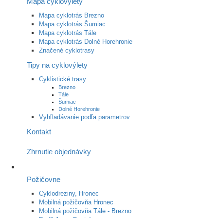
Mapa cyklovýlety
Mapa cyklotrás Brezno
Mapa cyklotrás Šumiac
Mapa cyklotrás Tále
Mapa cyklotrás Dolné Horehronie
Značené cyklotrasy
Tipy na cyklovýlety
Cyklistické trasy
Brezno
Tále
Šumiac
Dolné Horehronie
Vyhľladávanie podľa parametrov
Kontakt
Zhrnutie objednávky
Požičovne
Cyklodreziny, Hronec
Mobilná požičovňa Hronec
Mobilná požičovňa Tále - Brezno