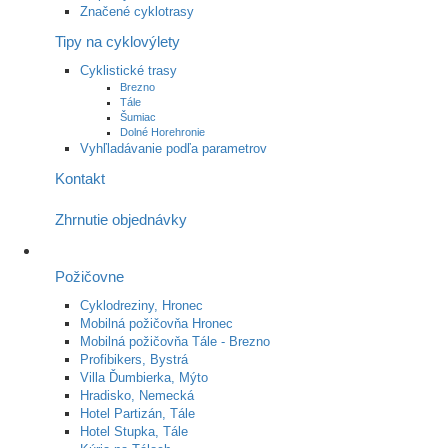
Značené cyklotrasy
Tipy na cyklovýlety
Cyklistické trasy
Brezno
Tále
Šumiac
Dolné Horehronie
Vyhľladávanie podľa parametrov
Kontakt
Zhrnutie objednávky
Požičovne
Cyklodreziny, Hronec
Mobilná požičovňa Hronec
Mobilná požičovňa Tále - Brezno
Profibikers, Bystrá
Villa Ďumbierka, Mýto
Hradisko, Nemecká
Hotel Partizán, Tále
Hotel Stupka, Tále