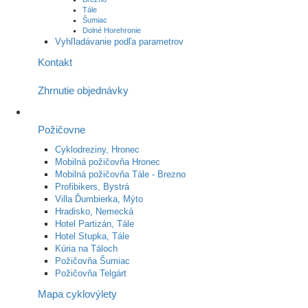
Tále
Šumiac
Dolné Horehronie
Vyhľladávanie podľa parametrov
Kontakt
Zhrnutie objednávky
Požičovne
Cyklodreziny, Hronec
Mobilná požičovňa Hronec
Mobilná požičovňa Tále - Brezno
Profibikers, Bystrá
Villa Ďumbierka, Mýto
Hradisko, Nemecká
Hotel Partizán, Tále
Hotel Stupka, Tále
Kúria na Táloch
Požičovňa Šumiac
Požičovňa Telgárt
Mapa cyklovýlety