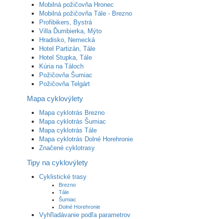
Mobilná požičovňa Hronec
Mobilná požičovňa Tále - Brezno
Profibikers, Bystrá
Villa Ďumbierka, Mýto
Hradisko, Nemecká
Hotel Partizán, Tále
Hotel Stupka, Tále
Kúria na Táloch
Požičovňa Šumiac
Požičovňa Telgárt
Mapa cyklovýlety
Mapa cyklotrás Brezno
Mapa cyklotrás Šumiac
Mapa cyklotrás Tále
Mapa cyklotrás Dolné Horehronie
Značené cyklotrasy
Tipy na cyklovýlety
Cyklistické trasy
Brezno
Tále
Šumiac
Dolné Horehronie
Vyhľladávanie podľa parametrov