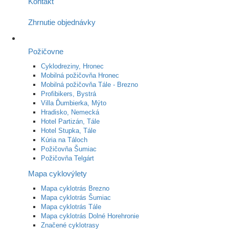
Kontakt
Zhrnutie objednávky
Požičovne
Cyklodreziny, Hronec
Mobilná požičovňa Hronec
Mobilná požičovňa Tále - Brezno
Profibikers, Bystrá
Villa Ďumbierka, Mýto
Hradisko, Nemecká
Hotel Partizán, Tále
Hotel Stupka, Tále
Kúria na Táloch
Požičovňa Šumiac
Požičovňa Telgárt
Mapa cyklovýlety
Mapa cyklotrás Brezno
Mapa cyklotrás Šumiac
Mapa cyklotrás Tále
Mapa cyklotrás Dolné Horehronie
Značené cyklotrasy