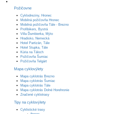
Požičovne
Cyklodreziny, Hronec
Mobilná požičovňa Hronec
Mobilná požičovňa Tále - Brezno
Profibikers, Bystrá
Villa Ďumbierka, Mýto
Hradisko, Nemecká
Hotel Partizán, Tále
Hotel Stupka, Tále
Kúria na Táloch
Požičovňa Šumiac
Požičovňa Telgárt
Mapa cyklovýlety
Mapa cyklotrás Brezno
Mapa cyklotrás Šumiac
Mapa cyklotrás Tále
Mapa cyklotrás Dolné Horehronie
Značené cyklotrasy
Tipy na cyklovýlety
Cyklistické trasy
Brezno