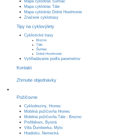
Mapa cyklotrás Šumiac
Mapa cyklotrás Tále
Mapa cyklotrás Dolné Horehronie
Značené cyklotrasy
Tipy na cyklovýlety
Cyklistické trasy
Brezno
Tále
Šumiac
Dolné Horehronie
Vyhľladávanie podľa parametrov
Kontakt
Zhrnutie objednávky
Požičovne
Cyklodreziny, Hronec
Mobilná požičovňa Hronec
Mobilná požičovňa Tále - Brezno
Profibikers, Bystrá
Villa Ďumbierka, Mýto
Hradisko, Nemecká