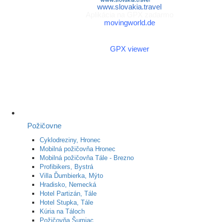
www.slovakia.travel
Aplikácia na GPX zadarmo
movingworld.de
Aplikácia na GPX zadarmo
(Android)
GPX viewer
Požičovne
Cyklodreziny, Hronec
Mobilná požičovňa Hronec
Mobilná požičovňa Tále - Brezno
Profibikers, Bystrá
Villa Ďumbierka, Mýto
Hradisko, Nemecká
Hotel Partizán, Tále
Hotel Stupka, Tále
Kúria na Táloch
Požičovňa Šumiac