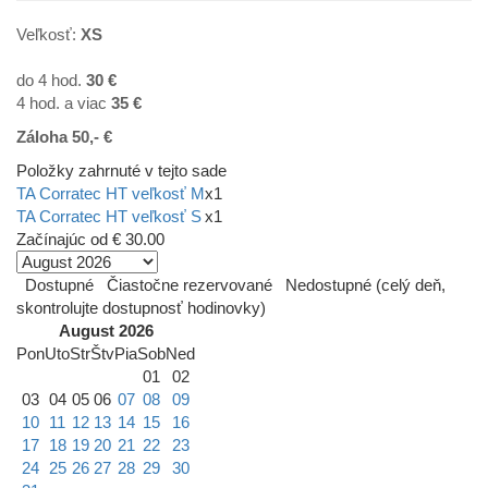
Veľkosť:
XS
do 4 hod.
30 €
4 hod. a viac
35
€
Záloha 50,- €
Položky zahrnuté v tejto sade
TA Corratec HT veľkosť M
x1
TA Corratec HT veľkosť S
x1
Začínajúc od
€ 30.00
Dostupné
Čiastočne rezervované
Nedostupné (celý deň,
skontrolujte dostupnosť hodinovky)
August 2026
Pon
Uto
Str
Štv
Pia
Sob
Ned
01
02
03
04
05
06
07
08
09
10
11
12
13
14
15
16
17
18
19
20
21
22
23
24
25
26
27
28
29
30