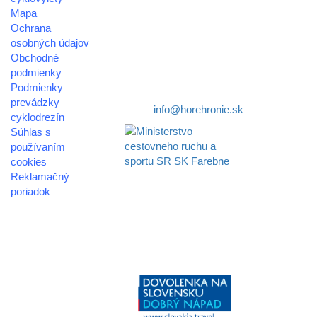
Mapa
združenie cestovného ruchu
Ochrana
osobných údajov
Nám. gen. M.R. Štefánika 3
Obchodné
977 01 Brezno
podmienky
Podmienky
Telefón:
+421 911 633 119
prevádzky
E-mail:
info@horehronie.sk
cyklodrezín
Súhlas s
používaním
cookies
Reklamačný
Aktivita realizovaná s
poriadok
finančnou podporou
Ministerstva cestovného
© 2026
ruchu
horehronie.sk
a športu Slovenskej
republiky