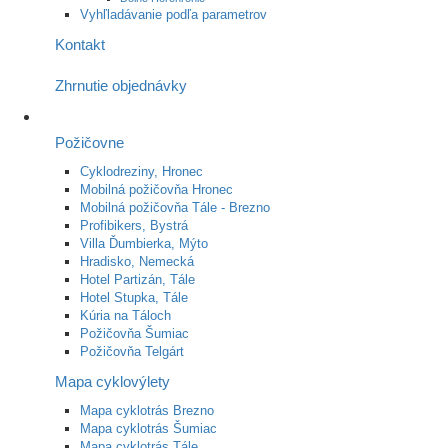
Vyhľladávanie podľa parametrov
Kontakt
Zhrnutie objednávky
Požičovne
Cyklodreziny, Hronec
Mobilná požičovňa Hronec
Mobilná požičovňa Tále - Brezno
Profibikers, Bystrá
Villa Ďumbierka, Mýto
Hradisko, Nemecká
Hotel Partizán, Tále
Hotel Stupka, Tále
Kúria na Táloch
Požičovňa Šumiac
Požičovňa Telgárt
Mapa cyklovýlety
Mapa cyklotrás Brezno
Mapa cyklotrás Šumiac
Mapa cyklotrás Tále