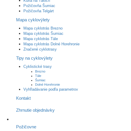
Kúria na Táloch
Požičovňa Šumiac
Požičovňa Telgárt
Mapa cyklovýlety
Mapa cyklotrás Brezno
Mapa cyklotrás Šumiac
Mapa cyklotrás Tále
Mapa cyklotrás Dolné Horehronie
Značené cyklotrasy
Tipy na cyklovýlety
Cyklistické trasy
Brezno
Tále
Šumiac
Dolné Horehronie
Vyhľladávanie podľa parametrov
Kontakt
Zhrnutie objednávky
Požičovne