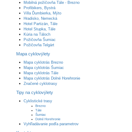
Mobilná požičovňa Tále - Brezno
Profibikers, Bystrá
Villa Ďumbierka, Mýto
Hradisko, Nemecká
Hotel Partizán, Tále
Hotel Stupka, Tále
Kúria na Táloch
Požičovňa Šumiac
Požičovňa Telgárt
Mapa cyklovýlety
Mapa cyklotrás Brezno
Mapa cyklotrás Šumiac
Mapa cyklotrás Tále
Mapa cyklotrás Dolné Horehronie
Značené cyklotrasy
Tipy na cyklovýlety
Cyklistické trasy
Brezno
Tále
Šumiac
Dolné Horehronie
Vyhľladávanie podľa parametrov