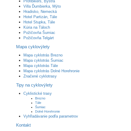
Profibikers, Bystrá
Villa Ďumbierka, Mýto
Hradisko, Nemecká
Hotel Partizán, Tále
Hotel Stupka, Tále
Kúria na Táloch
Požičovňa Šumiac
Požičovňa Telgárt
Mapa cyklovýlety
Mapa cyklotrás Brezno
Mapa cyklotrás Šumiac
Mapa cyklotrás Tále
Mapa cyklotrás Dolné Horehronie
Značené cyklotrasy
Tipy na cyklovýlety
Cyklistické trasy
Brezno
Tále
Šumiac
Dolné Horehronie
Vyhľladávanie podľa parametrov
Kontakt