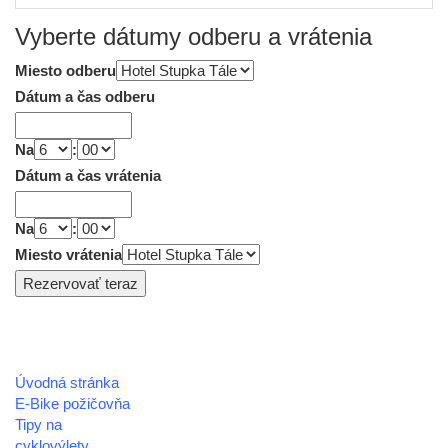
Vyberte dátumy odberu a vrátenia
Miesto odberu
Dátum a čas odberu
Na
:
Dátum a čas vrátenia
Na
:
Miesto vrátenia
Úvodná stránka
REGIÓN HOREHRONIE
E-Bike požičovňa
oblastná organizácia cestovného ruchu
Tipy na
cyklovýlety
Klaster Horehronie