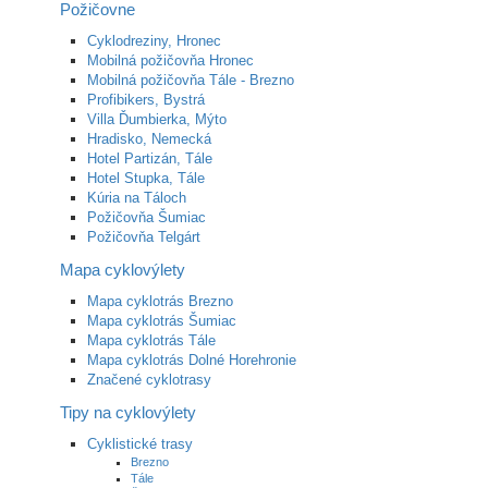
Požičovne
Cyklodreziny, Hronec
Mobilná požičovňa Hronec
Mobilná požičovňa Tále - Brezno
Profibikers, Bystrá
Villa Ďumbierka, Mýto
Hradisko, Nemecká
Hotel Partizán, Tále
Hotel Stupka, Tále
Kúria na Táloch
Požičovňa Šumiac
Požičovňa Telgárt
Mapa cyklovýlety
Mapa cyklotrás Brezno
Mapa cyklotrás Šumiac
Mapa cyklotrás Tále
Mapa cyklotrás Dolné Horehronie
Značené cyklotrasy
Tipy na cyklovýlety
Cyklistické trasy
Brezno
Tále