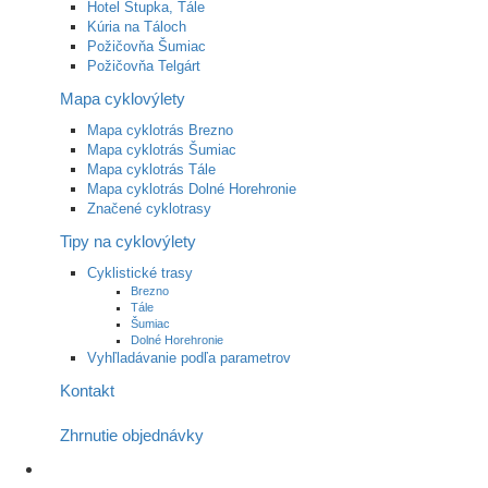
Hotel Stupka, Tále
Kúria na Táloch
Požičovňa Šumiac
Požičovňa Telgárt
Mapa cyklovýlety
Mapa cyklotrás Brezno
Mapa cyklotrás Šumiac
Mapa cyklotrás Tále
Mapa cyklotrás Dolné Horehronie
Značené cyklotrasy
Tipy na cyklovýlety
Cyklistické trasy
Brezno
Tále
Šumiac
Dolné Horehronie
Vyhľladávanie podľa parametrov
Kontakt
Zhrnutie objednávky