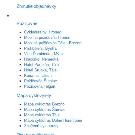
Zhrnutie objednávky
Požičovne
Cyklodreziny, Hronec
Mobilná požičovňa Hronec
Mobilná požičovňa Tále - Brezno
Profibikers, Bystrá
Villa Ďumbierka, Mýto
Hradisko, Nemecká
Hotel Partizán, Tále
Hotel Stupka, Tále
Kúria na Táloch
Požičovňa Šumiac
Požičovňa Telgárt
Mapa cyklovýlety
Mapa cyklotrás Brezno
Mapa cyklotrás Šumiac
Mapa cyklotrás Tále
Mapa cyklotrás Dolné Horehronie
Značené cyklotrasy
Tipy na cyklovýlety