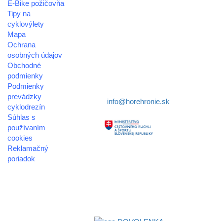
E-Bike požičovňa
oblastná organizácia cestovného ruchu
Tipy na
cyklovýlety
Klaster Horehronie
Mapa
združenie cestovného ruchu
Ochrana
osobných údajov
Nám. gen. M.R. Štefánika 3
Obchodné
977 01 Brezno
podmienky
Podmienky
Telefón:
+421 911 633 119
prevádzky
E-mail:
info@horehronie.sk
cyklodrezín
Súhlas s
používaním
cookies
Reklamačný
Aktivita realizovaná s
poriadok
finančnou podporou
© 2026
Ministerstva cestovného
horehronie.sk
ruchu
a športu Slovenskej
republiky