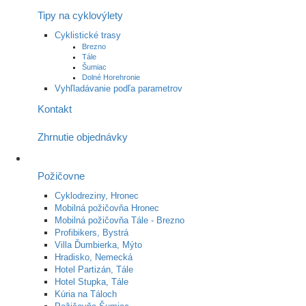
Tipy na cyklovýlety
Cyklistické trasy
Brezno
Tále
Šumiac
Dolné Horehronie
Vyhľladávanie podľa parametrov
Kontakt
Zhrnutie objednávky
Požičovne
Cyklodreziny, Hronec
Mobilná požičovňa Hronec
Mobilná požičovňa Tále - Brezno
Profibikers, Bystrá
Villa Ďumbierka, Mýto
Hradisko, Nemecká
Hotel Partizán, Tále
Hotel Stupka, Tále
Kúria na Táloch