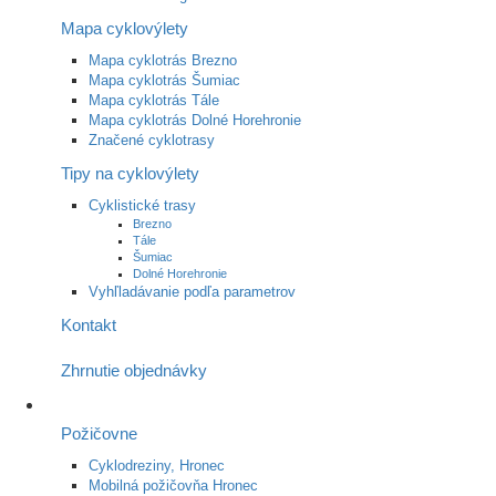
Mapa cyklovýlety
Mapa cyklotrás Brezno
Mapa cyklotrás Šumiac
Mapa cyklotrás Tále
Mapa cyklotrás Dolné Horehronie
Značené cyklotrasy
Tipy na cyklovýlety
Cyklistické trasy
Brezno
Tále
Šumiac
Dolné Horehronie
Vyhľladávanie podľa parametrov
Kontakt
Zhrnutie objednávky
Požičovne
Cyklodreziny, Hronec
Mobilná požičovňa Hronec