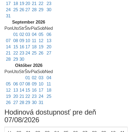
17
18
19
20
21
22
23
24
25
26
27
28
29
30
31
September 2026
Pon
Uto
Str
Štv
Pia
Sob
Ned
01
02
03
04
05
06
07
08
09
10
11
12
13
14
15
16
17
18
19
20
21
22
23
24
25
26
27
28
29
30
Október 2026
Pon
Uto
Str
Štv
Pia
Sob
Ned
01
02
03
04
05
06
07
08
09
10
11
12
13
14
15
16
17
18
19
20
21
22
23
24
25
26
27
28
29
30
31
Hodinová dostupnosť pre deň
07/08/2026