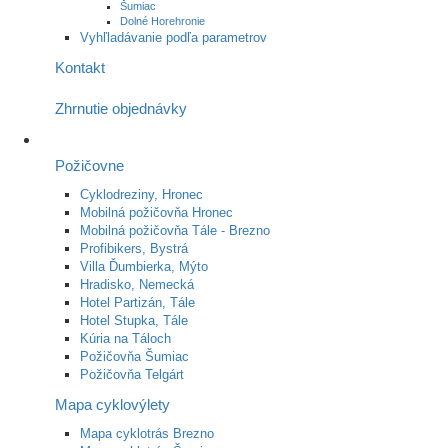
Šumiac
Dolné Horehronie
Vyhľladávanie podľa parametrov
Kontakt
Zhrnutie objednávky
Požičovne
Cyklodreziny, Hronec
Mobilná požičovňa Hronec
Mobilná požičovňa Tále - Brezno
Profibikers, Bystrá
Villa Ďumbierka, Mýto
Hradisko, Nemecká
Hotel Partizán, Tále
Hotel Stupka, Tále
Kúria na Táloch
Požičovňa Šumiac
Požičovňa Telgárt
Mapa cyklovýlety
Mapa cyklotrás Brezno