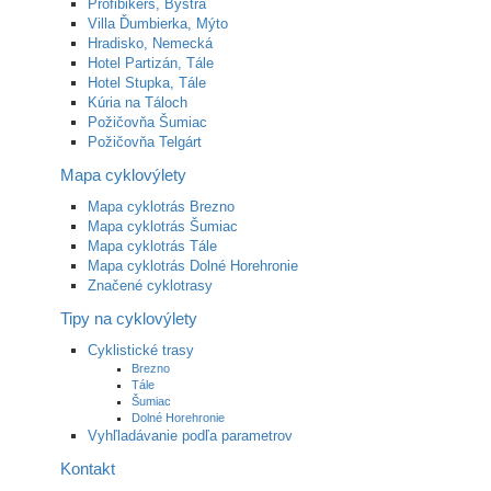
Profibikers, Bystrá
Villa Ďumbierka, Mýto
Hradisko, Nemecká
Hotel Partizán, Tále
Hotel Stupka, Tále
Kúria na Táloch
Požičovňa Šumiac
Požičovňa Telgárt
Mapa cyklovýlety
Mapa cyklotrás Brezno
Mapa cyklotrás Šumiac
Mapa cyklotrás Tále
Mapa cyklotrás Dolné Horehronie
Značené cyklotrasy
Tipy na cyklovýlety
Cyklistické trasy
Brezno
Tále
Šumiac
Dolné Horehronie
Vyhľladávanie podľa parametrov
Kontakt