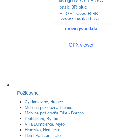
www.slovakia.travel
Aplikácia na GPX zadarmo
movingworld.de
Aplikácia na GPX zadarmo
(Android)
GPX viewer
Požičovne
Cyklodreziny, Hronec
Mobilná požičovňa Hronec
Mobilná požičovňa Tále - Brezno
Profibikers, Bystrá
Villa Ďumbierka, Mýto
Hradisko, Nemecká
Hotel Partizán, Tále