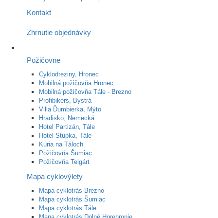
Kontakt
Zhrnutie objednávky
Požičovne
Cyklodreziny, Hronec
Mobilná požičovňa Hronec
Mobilná požičovňa Tále - Brezno
Profibikers, Bystrá
Villa Ďumbierka, Mýto
Hradisko, Nemecká
Hotel Partizán, Tále
Hotel Stupka, Tále
Kúria na Táloch
Požičovňa Šumiac
Požičovňa Telgárt
Mapa cyklovýlety
Mapa cyklotrás Brezno
Mapa cyklotrás Šumiac
Mapa cyklotrás Tále
Mapa cyklotrás Dolné Horehronie