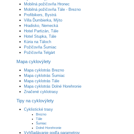
Mobilná požičovňa Hronec
Mobilná požičovňa Tále - Brezno
Profibikers, Bystrá
Villa Ďumbierka, Mýto
Hradisko, Nemecká
Hotel Partizán, Tále
Hotel Stupka, Tále
Kúria na Táloch
Požičovňa Šumiac
Požičovňa Telgárt
Mapa cyklovýlety
Mapa cyklotrás Brezno
Mapa cyklotrás Šumiac
Mapa cyklotrás Tále
Mapa cyklotrás Dolné Horehronie
Značené cyklotrasy
Tipy na cyklovýlety
Cyklistické trasy
Brezno
Tále
Šumiac
Dolné Horehronie
Vyhľladávanie podľa parametrov