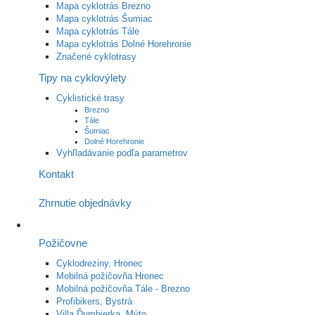
Mapa cyklotrás Brezno
Mapa cyklotrás Šumiac
Mapa cyklotrás Tále
Mapa cyklotrás Dolné Horehronie
Značené cyklotrasy
Tipy na cyklovýlety
Cyklistické trasy
Brezno
Tále
Šumiac
Dolné Horehronie
Vyhľladávanie podľa parametrov
Kontakt
Zhrnutie objednávky
Požičovne
Cyklodreziny, Hronec
Mobilná požičovňa Hronec
Mobilná požičovňa Tále - Brezno
Profibikers, Bystrá
Villa Ďumbierka, Mýto