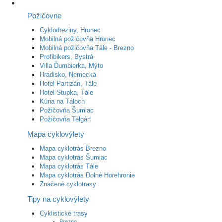
Požičovne
Cyklodreziny, Hronec
Mobilná požičovňa Hronec
Mobilná požičovňa Tále - Brezno
Profibikers, Bystrá
Villa Ďumbierka, Mýto
Hradisko, Nemecká
Hotel Partizán, Tále
Hotel Stupka, Tále
Kúria na Táloch
Požičovňa Šumiac
Požičovňa Telgárt
Mapa cyklovýlety
Mapa cyklotrás Brezno
Mapa cyklotrás Šumiac
Mapa cyklotrás Tále
Mapa cyklotrás Dolné Horehronie
Značené cyklotrasy
Tipy na cyklovýlety
Cyklistické trasy
Brezno