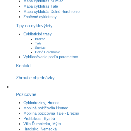
Mapa cyklotrás Šumiac
Mapa cyklotrás Tále
Mapa cyklotrás Dolné Horehronie
Značené cyklotrasy
Tipy na cyklovýlety
Cyklistické trasy
Brezno
Tále
Šumiac
Dolné Horehronie
Vyhľladávanie podľa parametrov
Kontakt
Zhrnutie objednávky
Požičovne
Cyklodreziny, Hronec
Mobilná požičovňa Hronec
Mobilná požičovňa Tále - Brezno
Profibikers, Bystrá
Villa Ďumbierka, Mýto
Hradisko, Nemecká