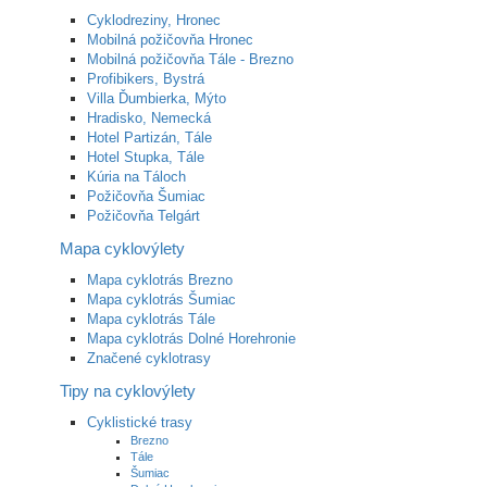
Cyklodreziny, Hronec
Mobilná požičovňa Hronec
Mobilná požičovňa Tále - Brezno
Profibikers, Bystrá
Villa Ďumbierka, Mýto
Hradisko, Nemecká
Hotel Partizán, Tále
Hotel Stupka, Tále
Kúria na Táloch
Požičovňa Šumiac
Požičovňa Telgárt
Mapa cyklovýlety
Mapa cyklotrás Brezno
Mapa cyklotrás Šumiac
Mapa cyklotrás Tále
Mapa cyklotrás Dolné Horehronie
Značené cyklotrasy
Tipy na cyklovýlety
Cyklistické trasy
Brezno
Tále
Šumiac