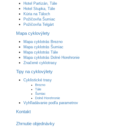
Hotel Partizán, Tále
Hotel Stupka, Tále
Kúria na Táloch
Požičovňa Šumiac
Požičovňa Telgárt
Mapa cyklovýlety
Mapa cyklotrás Brezno
Mapa cyklotrás Šumiac
Mapa cyklotrás Tále
Mapa cyklotrás Dolné Horehronie
Značené cyklotrasy
Tipy na cyklovýlety
Cyklistické trasy
Brezno
Tále
Šumiac
Dolné Horehronie
Vyhľladávanie podľa parametrov
Kontakt
Zhrnutie objednávky