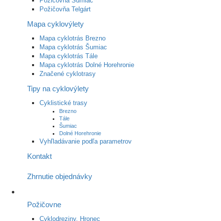
Požičovňa Šumiac
Požičovňa Telgárt
Mapa cyklovýlety
Mapa cyklotrás Brezno
Mapa cyklotrás Šumiac
Mapa cyklotrás Tále
Mapa cyklotrás Dolné Horehronie
Značené cyklotrasy
Tipy na cyklovýlety
Cyklistické trasy
Brezno
Tále
Šumiac
Dolné Horehronie
Vyhľladávanie podľa parametrov
Kontakt
Zhrnutie objednávky
Požičovne
Cyklodreziny, Hronec