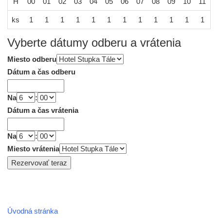
H
00
01
02
03
04
05
06
07
08
09
10
11
1
ks
1
1
1
1
1
1
1
1
1
1
1
1
Vyberte dátumy odberu a vrátenia
Miesto odberu
Dátum a čas odberu
Na
:
Dátum a čas vrátenia
Na
:
Miesto vrátenia
Úvodná stránka
REGIÓN HOREHRONIE