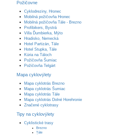
Požičovne
Cyklodreziny, Hronec
Mobilná požičovňa Hronec
Mobilná požičovňa Tále - Brezno
Profibikers, Bystrá
Villa Ďumbierka, Mýto
Hradisko, Nemecká
Hotel Partizán, Tále
Hotel Stupka, Tále
Kúria na Táloch
Požičovňa Šumiac
Požičovňa Telgárt
Mapa cyklovýlety
Mapa cyklotrás Brezno
Mapa cyklotrás Šumiac
Mapa cyklotrás Tále
Mapa cyklotrás Dolné Horehronie
Značené cyklotrasy
Tipy na cyklovýlety
Cyklistické trasy
Brezno
Tále