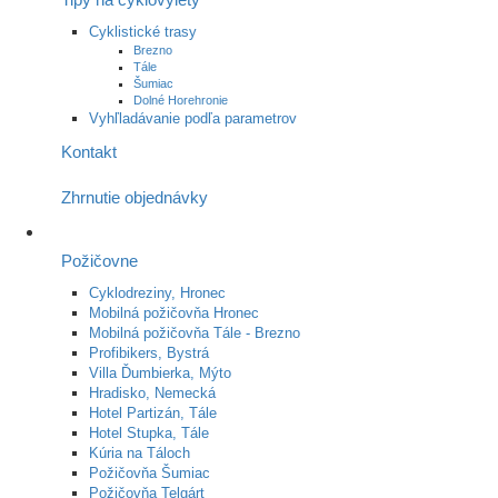
Cyklistické trasy
Brezno
Tále
Šumiac
Dolné Horehronie
Vyhľladávanie podľa parametrov
Kontakt
Zhrnutie objednávky
Požičovne
Cyklodreziny, Hronec
Mobilná požičovňa Hronec
Mobilná požičovňa Tále - Brezno
Profibikers, Bystrá
Villa Ďumbierka, Mýto
Hradisko, Nemecká
Hotel Partizán, Tále
Hotel Stupka, Tále
Kúria na Táloch
Požičovňa Šumiac
Požičovňa Telgárt