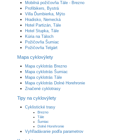
Mobilná požičovňa Tále - Brezno
Profibikers, Bystrá
Villa Ďumbierka, Mýto
Hradisko, Nemecká
Hotel Partizán, Tále
Hotel Stupka, Tále
Kúria na Táloch
Požičovňa Šumiac
Požičovňa Telgárt
Mapa cyklovýlety
Mapa cyklotrás Brezno
Mapa cyklotrás Šumiac
Mapa cyklotrás Tále
Mapa cyklotrás Dolné Horehronie
Značené cyklotrasy
Tipy na cyklovýlety
Cyklistické trasy
Brezno
Tále
Šumiac
Dolné Horehronie
Vyhľladávanie podľa parametrov