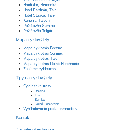
Hradisko, Nemecká
Hotel Partizán, Tále
Hotel Stupka, Tále
Kúria na Táloch
Požičovňa Šumiac
Požičovňa Telgárt
Mapa cyklovýlety
Mapa cyklotrás Brezno
Mapa cyklotrás Šumiac
Mapa cyklotrás Tále
Mapa cyklotrás Dolné Horehronie
Značené cyklotrasy
Tipy na cyklovýlety
Cyklistické trasy
Brezno
Tále
Šumiac
Dolné Horehronie
Vyhľladávanie podľa parametrov
Kontakt
Zhrnutie objednávky