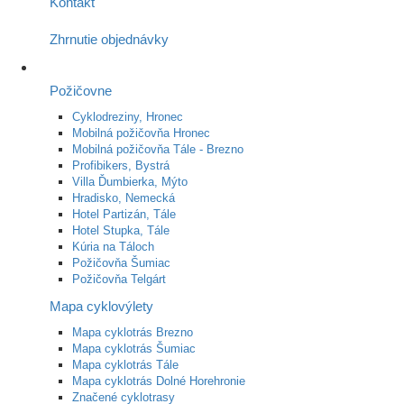
Kontakt
Zhrnutie objednávky
Požičovne
Cyklodreziny, Hronec
Mobilná požičovňa Hronec
Mobilná požičovňa Tále - Brezno
Profibikers, Bystrá
Villa Ďumbierka, Mýto
Hradisko, Nemecká
Hotel Partizán, Tále
Hotel Stupka, Tále
Kúria na Táloch
Požičovňa Šumiac
Požičovňa Telgárt
Mapa cyklovýlety
Mapa cyklotrás Brezno
Mapa cyklotrás Šumiac
Mapa cyklotrás Tále
Mapa cyklotrás Dolné Horehronie
Značené cyklotrasy