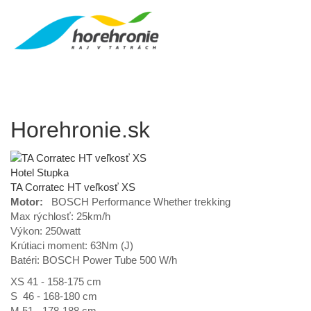
Horehronie.sk
Hotel Stupka
TA Corratec HT veľkosť XS
Motor:
BOSCH Performance Whether trekking
Max rýchlosť: 25km/h
Výkon: 250watt
Krútiaci moment: 63Nm (J)
Batéri: BOSCH Power Tube 500 W/h
XS 41 - 158-175 cm
S 46 - 168-180 cm
M 51 - 178-188 cm