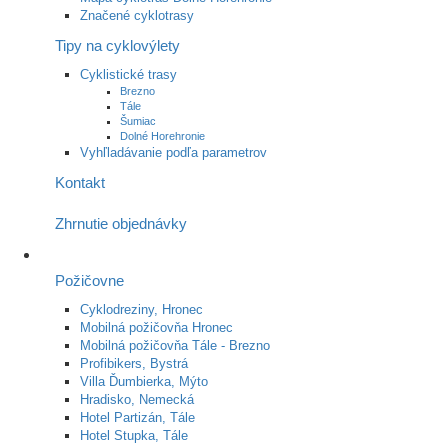
Značené cyklotrasy
Tipy na cyklovýlety
Cyklistické trasy
Brezno
Tále
Šumiac
Dolné Horehronie
Vyhľladávanie podľa parametrov
Kontakt
Zhrnutie objednávky
Požičovne
Cyklodreziny, Hronec
Mobilná požičovňa Hronec
Mobilná požičovňa Tále - Brezno
Profibikers, Bystrá
Villa Ďumbierka, Mýto
Hradisko, Nemecká
Hotel Partizán, Tále
Hotel Stupka, Tále