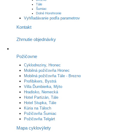
Tále
Šumiac
Dolné Horehronie
Vyhľladávanie podľa parametrov
Kontakt
Zhrnutie objednávky
Požičovne
Cyklodreziny, Hronec
Mobilná požičovňa Hronec
Mobilná požičovňa Tále - Brezno
Profibikers, Bystrá
Villa Ďumbierka, Mýto
Hradisko, Nemecká
Hotel Partizán, Tále
Hotel Stupka, Tále
Kúria na Táloch
Požičovňa Šumiac
Požičovňa Telgárt
Mapa cyklovýlety