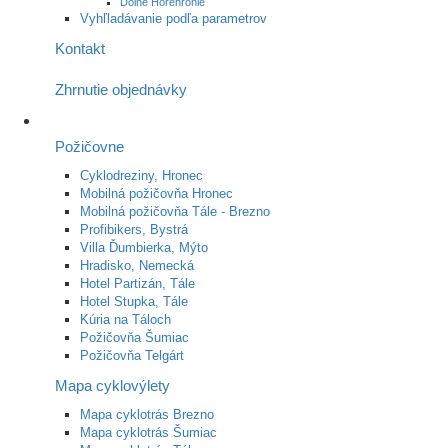
Dolné Horehronie
Vyhľladávanie podľa parametrov
Kontakt
Zhrnutie objednávky
Požičovne
Cyklodreziny, Hronec
Mobilná požičovňa Hronec
Mobilná požičovňa Tále - Brezno
Profibikers, Bystrá
Villa Ďumbierka, Mýto
Hradisko, Nemecká
Hotel Partizán, Tále
Hotel Stupka, Tále
Kúria na Táloch
Požičovňa Šumiac
Požičovňa Telgárt
Mapa cyklovýlety
Mapa cyklotrás Brezno
Mapa cyklotrás Šumiac