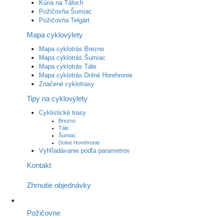
Kúria na Táloch
Požičovňa Šumiac
Požičovňa Telgárt
Mapa cyklovýlety
Mapa cyklotrás Brezno
Mapa cyklotrás Šumiac
Mapa cyklotrás Tále
Mapa cyklotrás Dolné Horehronie
Značené cyklotrasy
Tipy na cyklovýlety
Cyklistické trasy
Brezno
Tále
Šumiac
Dolné Horehronie
Vyhľladávanie podľa parametrov
Kontakt
Zhrnutie objednávky
Požičovne