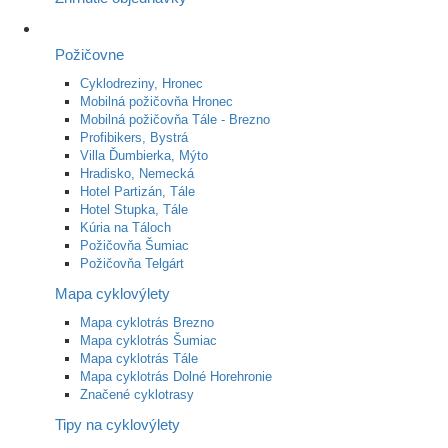
Požičovne
Cyklodreziny, Hronec
Mobilná požičovňa Hronec
Mobilná požičovňa Tále - Brezno
Profibikers, Bystrá
Villa Ďumbierka, Mýto
Hradisko, Nemecká
Hotel Partizán, Tále
Hotel Stupka, Tále
Kúria na Táloch
Požičovňa Šumiac
Požičovňa Telgárt
Mapa cyklovýlety
Mapa cyklotrás Brezno
Mapa cyklotrás Šumiac
Mapa cyklotrás Tále
Mapa cyklotrás Dolné Horehronie
Značené cyklotrasy
Tipy na cyklovýlety