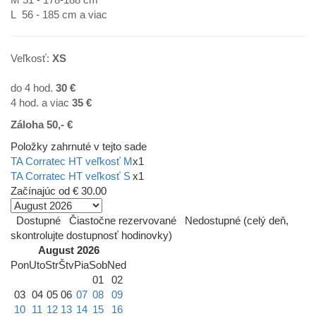
L 56 - 185 cm a viac
Veľkosť:
XS
do 4 hod.
30 €
4 hod. a viac
35
€
Záloha 50,- €
Položky zahrnuté v tejto sade
TA Corratec HT veľkosť M
x1
TA Corratec HT veľkosť S
x1
Začínajúc od
€ 30.00
Dostupné
Čiastočne rezervované
Nedostupné (celý deň,
skontrolujte dostupnosť hodinovky)
August 2026
Pon
Uto
Str
Štv
Pia
Sob
Ned
01
02
03
04
05
06
07
08
09
10
11
12
13
14
15
16