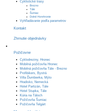
Cyklistické trasy
Brezno
Tále
Šumiac
Dolné Horehronie
Vyhľladávanie podľa parametrov
Kontakt
Zhrnutie objednávky
Požičovne
Cyklodreziny, Hronec
Mobilná požičovňa Hronec
Mobilná požičovňa Tále - Brezno
Profibikers, Bystrá
Villa Ďumbierka, Mýto
Hradisko, Nemecká
Hotel Partizán, Tále
Hotel Stupka, Tále
Kúria na Táloch
Požičovňa Šumiac
Požičovňa Telgárt