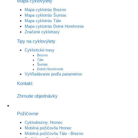
Mapa cyklovýlety
Mapa cyklotrás Brezno
Mapa cyklotrás Šumiac
Mapa cyklotrás Tále
Mapa cyklotrás Dolné Horehronie
Značené cyklotrasy
Tipy na cyklovýlety
Cyklistické trasy
Brezno
Tále
Šumiac
Dolné Horehronie
Vyhľladávanie podľa parametrov
Kontakt
Zhrnutie objednávky
Požičovne
Cyklodreziny, Hronec
Mobilná požičovňa Hronec
Mobilná požičovňa Tále - Brezno