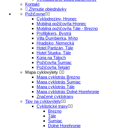
Kontakt
Zhrnutie objednávky
Požičovne
Cyklodreziny, Hronec
Mobilná požičovňa Hronec
Mobilná požičovňa Tále - Brezno
Profibikers, Bystrá
Villa Ďumbierka, Mýto
Hradisko, Nemecká
Hotel Partizán, Tále
Hotel Stupka, Tále
Kúria na Táloch
Požičovňa Šumiac
Požičovňa Telgárt
Mapa cyklovýlety
Mapa cyklotrás Brezno
Mapa cyklotrás Šumiac
Mapa cyklotrás Tále
Mapa cyklotrás Dolné Horehronie
Značené cyklotrasy
Tipy na cyklovýlety
Cyklistické trasy
Brezno
Tále
Šumiac
Dolné Horehronie