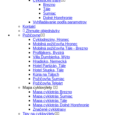
Cyklistické trasy
Brezno
Tále
Šumiac
Dolné Horehronie
Vyhľladávanie podľa parametrov
Kontakt
Zhrnutie objednávky
Požičovne
Cyklodreziny, Hronec
Mobilná požičovňa Hronec
Mobilná požičovňa Tále - Brezno
Profibikers, Bystrá
Villa Ďumbierka, Mýto
Hradisko, Nemecká
Hotel Partizán, Tále
Hotel Stupka, Tále
Kúria na Táloch
Požičovňa Šumiac
Požičovňa Telgárt
Mapa cyklovýlety
Mapa cyklotrás Brezno
Mapa cyklotrás Šumiac
Mapa cyklotrás Tále
Mapa cyklotrás Dolné Horehronie
Značené cyklotrasy
Tipy na cyklovýlety