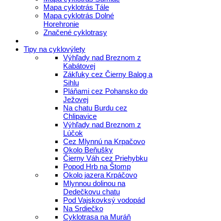
Mapa cyklotrás Tále
Mapa cyklotrás Dolné
Horehronie
Značené cyklotrasy
Tipy na cyklovýlety
Výhľady nad Breznom z
Kabátovej
Zákľuky cez Čierny Balog a
Sihlu
Pláňami cez Pohansko do
Ježovej
Na chatu Burdu cez
Chlipavice
Výhľady nad Breznom z
Lúčok
Cez Mlynnú na Krpačovo
Okolo Beňušky
Čierny Váh cez Priehybku
Popod Hrb na Štomp
Okolo jazera Krpáčovo
Mlynnou dolinou na
Dedečkovu chatu
Pod Vajskovksý vodopád
Na Srdiečko
Cyklotrasa na Muráň