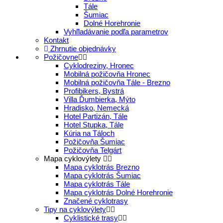
Tále
Šumiac
Dolné Horehronie
Vyhľladávanie podľa parametrov
Kontakt
Zhrnutie objednávky
Požičovne
Cyklodreziny, Hronec
Mobilná požičovňa Hronec
Mobilná požičovňa Tále - Brezno
Profibikers, Bystrá
Villa Ďumbierka, Mýto
Hradisko, Nemecká
Hotel Partizán, Tále
Hotel Stupka, Tále
Kúria na Táloch
Požičovňa Šumiac
Požičovňa Telgárt
Mapa cyklovýlety
Mapa cyklotrás Brezno
Mapa cyklotrás Šumiac
Mapa cyklotrás Tále
Mapa cyklotrás Dolné Horehronie
Značené cyklotrasy
Tipy na cyklovýlety
Cyklistické trasy