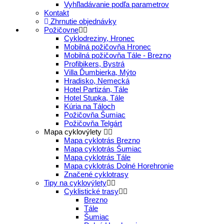
Vyhľladávanie podľa parametrov
Kontakt
Zhrnutie objednávky
Požičovne
Cyklodreziny, Hronec
Mobilná požičovňa Hronec
Mobilná požičovňa Tále - Brezno
Profibikers, Bystrá
Villa Ďumbierka, Mýto
Hradisko, Nemecká
Hotel Partizán, Tále
Hotel Stupka, Tále
Kúria na Táloch
Požičovňa Šumiac
Požičovňa Telgárt
Mapa cyklovýlety
Mapa cyklotrás Brezno
Mapa cyklotrás Šumiac
Mapa cyklotrás Tále
Mapa cyklotrás Dolné Horehronie
Značené cyklotrasy
Tipy na cyklovýlety
Cyklistické trasy
Brezno
Tále
Šumiac