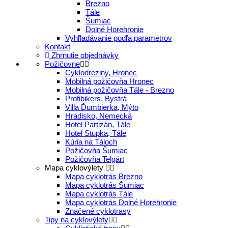
Brezno
Tále
Šumiac
Dolné Horehronie
Vyhľladávanie podľa parametrov
Kontakt
Zhrnutie objednávky
Požičovne
Cyklodreziny, Hronec
Mobilná požičovňa Hronec
Mobilná požičovňa Tále - Brezno
Profibikers, Bystrá
Villa Ďumbierka, Mýto
Hradisko, Nemecká
Hotel Partizán, Tále
Hotel Stupka, Tále
Kúria na Táloch
Požičovňa Šumiac
Požičovňa Telgárt
Mapa cyklovýlety
Mapa cyklotrás Brezno
Mapa cyklotrás Šumiac
Mapa cyklotrás Tále
Mapa cyklotrás Dolné Horehronie
Značené cyklotrasy
Tipy na cyklovýlety