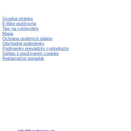
Úvodná stránka
E-Bike požičovňa
Tipy na cyklovýlety
Mapa
Ochrana osobných údajov
Obchodné podmienky
Podmienky prevádzky cyklodrezín
Súhlas s používaním cookies
Reklamačný poriadok
© 2026 horehronie.sk
REGIÓN HOREHRONIE
oblastná organizácia cestovného ruchu
Klaster Horehronie
združenie cestovného ruchu
Nám. gen. M.R. Štefánika 3
977 01 Brezno
Telefón:
+421 911 633 119