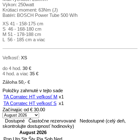
Výkon: 250watt
Krútiaci moment: 63Nm (J)
Batéri: BOSCH Power Tube 500 W/h
XS 41 - 158-175 cm
S 46 - 168-180 cm
M 51 - 178-188 cm
L 56 - 185 cm a viac
Veľkosť:
XS
do 4 hod.
30 €
4 hod. a viac
35
€
Záloha 50,- €
Položky zahrnuté v tejto sade
TA Corratec HT veľkosť M
x1
TA Corratec HT veľkosť S
x1
Začínajúc od
€ 30.00
Dostupné
Čiastočne rezervované
Nedostupné (celý deň,
skontrolujte dostupnosť hodinovky)
August 2026
Pon
Uto
Str
Štv
Pia
Sob
Ned