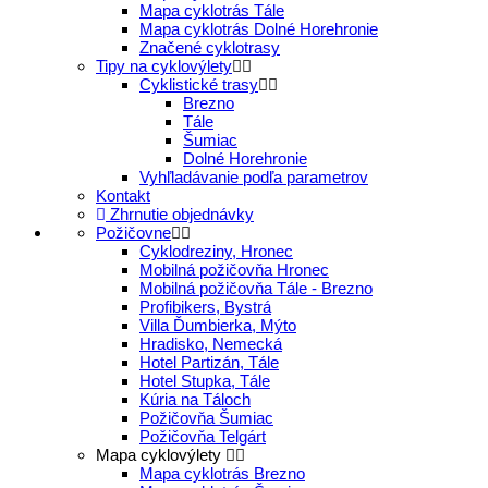
Mapa cyklotrás Tále
Mapa cyklotrás Dolné Horehronie
Značené cyklotrasy
Tipy na cyklovýlety
Cyklistické trasy
Brezno
Tále
Šumiac
Dolné Horehronie
Vyhľladávanie podľa parametrov
Kontakt
Zhrnutie objednávky
Požičovne
Cyklodreziny, Hronec
Mobilná požičovňa Hronec
Mobilná požičovňa Tále - Brezno
Profibikers, Bystrá
Villa Ďumbierka, Mýto
Hradisko, Nemecká
Hotel Partizán, Tále
Hotel Stupka, Tále
Kúria na Táloch
Požičovňa Šumiac
Požičovňa Telgárt
Mapa cyklovýlety
Mapa cyklotrás Brezno