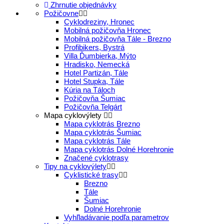
Zhrnutie objednávky
Požičovne
Cyklodreziny, Hronec
Mobilná požičovňa Hronec
Mobilná požičovňa Tále - Brezno
Profibikers, Bystrá
Villa Ďumbierka, Mýto
Hradisko, Nemecká
Hotel Partizán, Tále
Hotel Stupka, Tále
Kúria na Táloch
Požičovňa Šumiac
Požičovňa Telgárt
Mapa cyklovýlety
Mapa cyklotrás Brezno
Mapa cyklotrás Šumiac
Mapa cyklotrás Tále
Mapa cyklotrás Dolné Horehronie
Značené cyklotrasy
Tipy na cyklovýlety
Cyklistické trasy
Brezno
Tále
Šumiac
Dolné Horehronie
Vyhľladávanie podľa parametrov