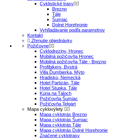
Cyklistické trasy
Brezno
Tále
Šumiac
Dolné Horehronie
Vyhľladávanie podľa parametrov
Kontakt
Zhrnutie objednávky
Požičovne
Cyklodreziny, Hronec
Mobilná požičovňa Hronec
Mobilná požičovňa Tále - Brezno
Profibikers, Bystrá
Villa Ďumbierka, Mýto
Hradisko, Nemecká
Hotel Partizán, Tále
Hotel Stupka, Tále
Kúria na Táloch
Požičovňa Šumiac
Požičovňa Telgárt
Mapa cyklovýlety
Mapa cyklotrás Brezno
Mapa cyklotrás Šumiac
Mapa cyklotrás Tále
Mapa cyklotrás Dolné Horehronie
Značené cyklotrasy