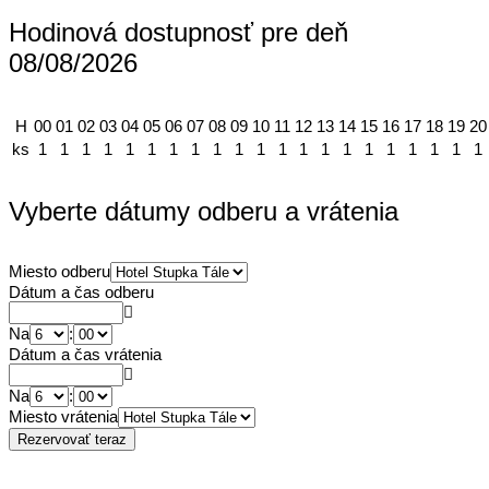
Hodinová dostupnosť pre deň
08/08/2026
H
00
01
02
03
04
05
06
07
08
09
10
11
12
13
14
15
16
17
18
19
20
ks
1
1
1
1
1
1
1
1
1
1
1
1
1
1
1
1
1
1
1
1
1
Vyberte dátumy odberu a vrátenia
Miesto odberu
Dátum a čas odberu
Na
:
Dátum a čas vrátenia
Na
:
Miesto vrátenia