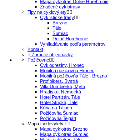
Mapa cyklotrás Dolné Horehronie
Značené cyklotrasy
Tipy na cyklovýlety
Cyklistické trasy
Brezno
Tále
Šumiac
Dolné Horehronie
Vyhľladávanie podľa parametrov
Kontakt
Zhrnutie objednávky
Požičovne
Cyklodreziny, Hronec
Mobilná požičovňa Hronec
Mobilná požičovňa Tále - Brezno
Profibikers, Bystrá
Villa Ďumbierka, Mýto
Hradisko, Nemecká
Hotel Partizán, Tále
Hotel Stupka, Tále
Kúria na Táloch
Požičovňa Šumiac
Požičovňa Telgárt
Mapa cyklovýlety
Mapa cyklotrás Brezno
Mapa cyklotrás Šumiac
Mapa cyklotrás Tále