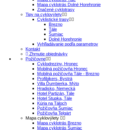
Mapa cyklotrás Dolné Horehronie
Značené cyklotrasy
Tipy na cyklovýlety
Cyklistické trasy
Brezno
Tále
Šumiac
Dolné Horehronie
Vyhľladávanie podľa parametrov
Kontakt
Zhrnutie objednávky
Požičovne
Cyklodreziny, Hronec
Mobilná požičovňa Hronec
Mobilná požičovňa Tále - Brezno
Profibikers, Bystrá
Villa Ďumbierka, Mýto
Hradisko, Nemecká
Hotel Partizán, Tále
Hotel Stupka, Tále
Kúria na Táloch
Požičovňa Šumiac
Požičovňa Telgárt
Mapa cyklovýlety
Mapa cyklotrás Brezno
Mapa cyklotrás Šumiac