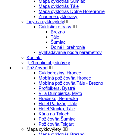
Mapa cyklotrás Šumiac
Mapa cyklotrás Tále
Mapa cyklotrás Dolné Horehronie
Značené cyklotrasy
Tipy na cyklovýlety
Cyklistické trasy
Brezno
Tále
Šumiac
Dolné Horehronie
Vyhľladávanie podľa parametrov
Kontakt
Zhrnutie objednávky
Požičovne
Cyklodreziny, Hronec
Mobilná požičovňa Hronec
Mobilná požičovňa Tále - Brezno
Profibikers, Bystrá
Villa Ďumbierka, Mýto
Hradisko, Nemecká
Hotel Partizán, Tále
Hotel Stupka, Tále
Kúria na Táloch
Požičovňa Šumiac
Požičovňa Telgárt
Mapa cyklovýlety
Mapa cyklotrás Brezno