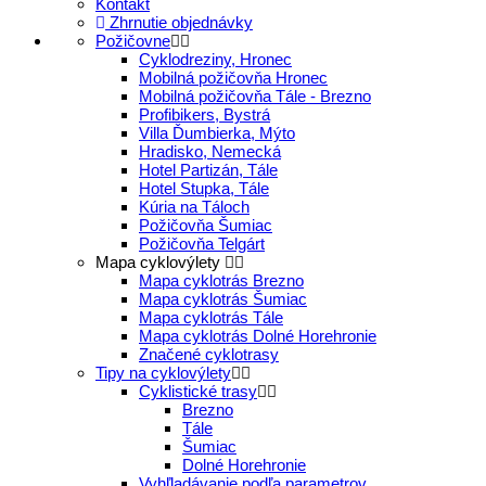
Kontakt
Zhrnutie objednávky
Požičovne
Cyklodreziny, Hronec
Mobilná požičovňa Hronec
Mobilná požičovňa Tále - Brezno
Profibikers, Bystrá
Villa Ďumbierka, Mýto
Hradisko, Nemecká
Hotel Partizán, Tále
Hotel Stupka, Tále
Kúria na Táloch
Požičovňa Šumiac
Požičovňa Telgárt
Mapa cyklovýlety
Mapa cyklotrás Brezno
Mapa cyklotrás Šumiac
Mapa cyklotrás Tále
Mapa cyklotrás Dolné Horehronie
Značené cyklotrasy
Tipy na cyklovýlety
Cyklistické trasy
Brezno
Tále
Šumiac
Dolné Horehronie
Vyhľladávanie podľa parametrov