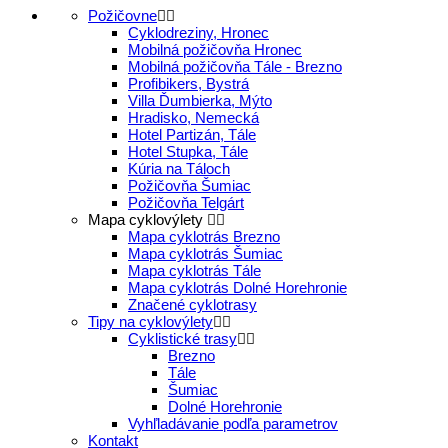
Požičovne
Cyklodreziny, Hronec
Mobilná požičovňa Hronec
Mobilná požičovňa Tále - Brezno
Profibikers, Bystrá
Villa Ďumbierka, Mýto
Hradisko, Nemecká
Hotel Partizán, Tále
Hotel Stupka, Tále
Kúria na Táloch
Požičovňa Šumiac
Požičovňa Telgárt
Mapa cyklovýlety
Mapa cyklotrás Brezno
Mapa cyklotrás Šumiac
Mapa cyklotrás Tále
Mapa cyklotrás Dolné Horehronie
Značené cyklotrasy
Tipy na cyklovýlety
Cyklistické trasy
Brezno
Tále
Šumiac
Dolné Horehronie
Vyhľladávanie podľa parametrov
Kontakt