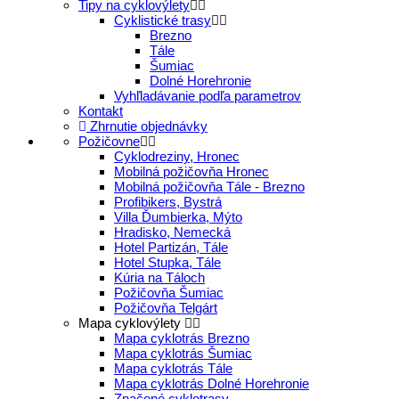
Tipy na cyklovýlety
Cyklistické trasy
Brezno
Tále
Šumiac
Dolné Horehronie
Vyhľladávanie podľa parametrov
Kontakt
Zhrnutie objednávky
Požičovne
Cyklodreziny, Hronec
Mobilná požičovňa Hronec
Mobilná požičovňa Tále - Brezno
Profibikers, Bystrá
Villa Ďumbierka, Mýto
Hradisko, Nemecká
Hotel Partizán, Tále
Hotel Stupka, Tále
Kúria na Táloch
Požičovňa Šumiac
Požičovňa Telgárt
Mapa cyklovýlety
Mapa cyklotrás Brezno
Mapa cyklotrás Šumiac
Mapa cyklotrás Tále
Mapa cyklotrás Dolné Horehronie
Značené cyklotrasy