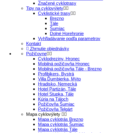
Značené cyklotrasy
Tipy na cyklovýlety
Cyklistické trasy
Brezno
Tále
Šumiac
Dolné Horehronie
Vyhľladávanie podľa parametrov
Kontakt
Zhrnutie objednávky
Požičovne
Cyklodreziny, Hronec
Mobilná požičovňa Hronec
Mobilná požičovňa Tále - Brezno
Profibikers, Bystrá
Villa Ďumbierka, Mýto
Hradisko, Nemecká
Hotel Partizán, Tále
Hotel Stupka, Tále
Kúria na Táloch
Požičovňa Šumiac
Požičovňa Telgárt
Mapa cyklovýlety
Mapa cyklotrás Brezno
Mapa cyklotrás Šumiac
Mapa cyklotrás Tále