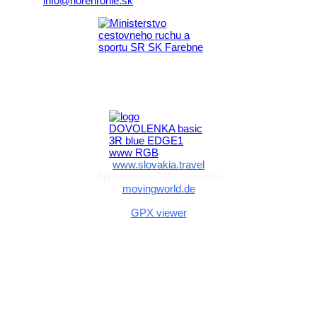
E-mail:
info@horehronie.sk
Aktivita realizovaná s finančnou podporou
Ministerstva cestovného ruchu
a športu Slovenskej republiky
www.slovakia.travel
Aplikácia na GPX zadarmo
movingworld.de
Aplikácia na GPX zadarmo (Android)
GPX viewer