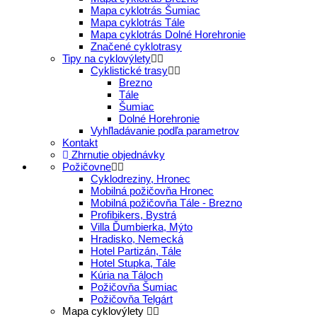
Mapa cyklotrás Šumiac
Mapa cyklotrás Tále
Mapa cyklotrás Dolné Horehronie
Značené cyklotrasy
Tipy na cyklovýlety
Cyklistické trasy
Brezno
Tále
Šumiac
Dolné Horehronie
Vyhľladávanie podľa parametrov
Kontakt
Zhrnutie objednávky
Požičovne
Cyklodreziny, Hronec
Mobilná požičovňa Hronec
Mobilná požičovňa Tále - Brezno
Profibikers, Bystrá
Villa Ďumbierka, Mýto
Hradisko, Nemecká
Hotel Partizán, Tále
Hotel Stupka, Tále
Kúria na Táloch
Požičovňa Šumiac
Požičovňa Telgárt
Mapa cyklovýlety