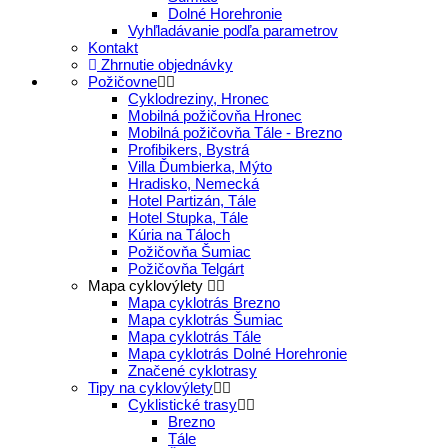
Dolné Horehronie
Vyhľladávanie podľa parametrov
Kontakt
Zhrnutie objednávky
Požičovne
Cyklodreziny, Hronec
Mobilná požičovňa Hronec
Mobilná požičovňa Tále - Brezno
Profibikers, Bystrá
Villa Ďumbierka, Mýto
Hradisko, Nemecká
Hotel Partizán, Tále
Hotel Stupka, Tále
Kúria na Táloch
Požičovňa Šumiac
Požičovňa Telgárt
Mapa cyklovýlety
Mapa cyklotrás Brezno
Mapa cyklotrás Šumiac
Mapa cyklotrás Tále
Mapa cyklotrás Dolné Horehronie
Značené cyklotrasy
Tipy na cyklovýlety
Cyklistické trasy
Brezno
Tále