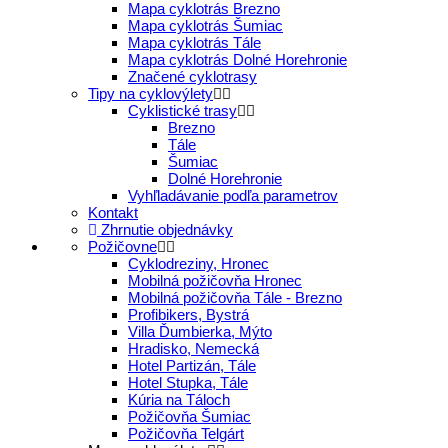
Mapa cyklotrás Brezno
Mapa cyklotrás Šumiac
Mapa cyklotrás Tále
Mapa cyklotrás Dolné Horehronie
Značené cyklotrasy
Tipy na cyklovýlety
Cyklistické trasy
Brezno
Tále
Šumiac
Dolné Horehronie
Vyhľladávanie podľa parametrov
Kontakt
Zhrnutie objednávky
Požičovne
Cyklodreziny, Hronec
Mobilná požičovňa Hronec
Mobilná požičovňa Tále - Brezno
Profibikers, Bystrá
Villa Ďumbierka, Mýto
Hradisko, Nemecká
Hotel Partizán, Tále
Hotel Stupka, Tále
Kúria na Táloch
Požičovňa Šumiac
Požičovňa Telgárt