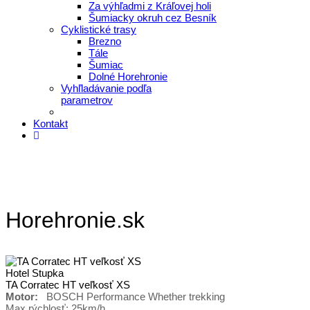
Za výhľadmi z Kráľovej holi
Šumiacky okruh cez Besník
Cyklistické trasy
Brezno
Tále
Šumiac
Dolné Horehronie
Vyhľladávanie podľa
parametrov
Kontakt
Horehronie.sk
Hotel Stupka
TA Corratec HT veľkosť XS
Motor:
BOSCH Performance Whether trekking
Max rýchlosť: 25km/h