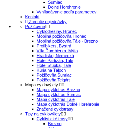
Šumiac
Dolné Horehronie
Vyhľladávanie podľa parametrov
Kontakt
Zhrnutie objednávky
Požičovne
Cyklodreziny, Hronec
Mobilná požičovňa Hronec
Mobilná požičovňa Tále - Brezno
Profibikers, Bystrá
Villa Ďumbierka, Mýto
Hradisko, Nemecká
Hotel Partizán, Tále
Hotel Stupka, Tále
Kúria na Táloch
Požičovňa Šumiac
Požičovňa Telgárt
Mapa cyklovýlety
Mapa cyklotrás Brezno
Mapa cyklotrás Šumiac
Mapa cyklotrás Tále
Mapa cyklotrás Dolné Horehronie
Značené cyklotrasy
Tipy na cyklovýlety
Cyklistické trasy
Brezno