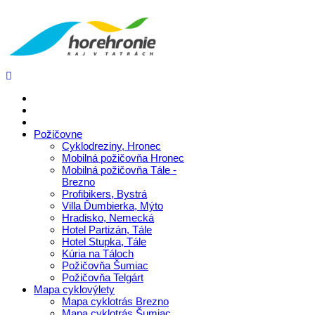
Požičovne
Cyklodreziny, Hronec
Mobilná požičovňa Hronec
Mobilná požičovňa Tále -
Brezno
Profibikers, Bystrá
Villa Ďumbierka, Mýto
Hradisko, Nemecká
Hotel Partizán, Tále
Hotel Stupka, Tále
Kúria na Táloch
Požičovňa Šumiac
Požičovňa Telgárt
Mapa cyklovýlety
Mapa cyklotrás Brezno
Mapa cyklotrás Šumiac