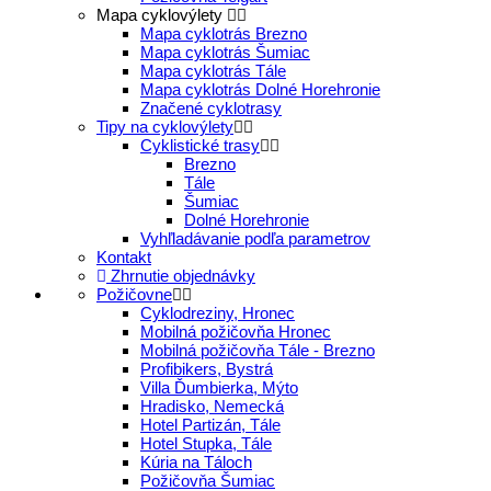
Mapa cyklovýlety
Mapa cyklotrás Brezno
Mapa cyklotrás Šumiac
Mapa cyklotrás Tále
Mapa cyklotrás Dolné Horehronie
Značené cyklotrasy
Tipy na cyklovýlety
Cyklistické trasy
Brezno
Tále
Šumiac
Dolné Horehronie
Vyhľladávanie podľa parametrov
Kontakt
Zhrnutie objednávky
Požičovne
Cyklodreziny, Hronec
Mobilná požičovňa Hronec
Mobilná požičovňa Tále - Brezno
Profibikers, Bystrá
Villa Ďumbierka, Mýto
Hradisko, Nemecká
Hotel Partizán, Tále
Hotel Stupka, Tále
Kúria na Táloch
Požičovňa Šumiac