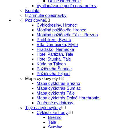
Dolné Horehronie
Vyhľladávanie podľa parametrov
Kontakt
Zhrnutie objednávky
Požičovne
Cyklodreziny, Hronec
Mobilná požičovňa Hronec
Mobilná požičovňa Tále - Brezno
Profibikers, Bystrá
Villa Ďumbierka, Mýto
Hradisko, Nemecká
Hotel Partizán, Tále
Hotel Stupka, Tále
Kúria na Táloch
Požičovňa Šumiac
Požičovňa Telgárt
Mapa cyklovýlety
Mapa cyklotrás Brezno
Mapa cyklotrás Šumiac
Mapa cyklotrás Tále
Mapa cyklotrás Dolné Horehronie
Značené cyklotrasy
Tipy na cyklovýlety
Cyklistické trasy
Brezno
Tále
Šumiac