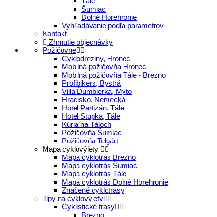
Tále
Šumiac
Dolné Horehronie
Vyhľladávanie podľa parametrov
Kontakt
Zhrnutie objednávky
Požičovne
Cyklodreziny, Hronec
Mobilná požičovňa Hronec
Mobilná požičovňa Tále - Brezno
Profibikers, Bystrá
Villa Ďumbierka, Mýto
Hradisko, Nemecká
Hotel Partizán, Tále
Hotel Stupka, Tále
Kúria na Táloch
Požičovňa Šumiac
Požičovňa Telgárt
Mapa cyklovýlety
Mapa cyklotrás Brezno
Mapa cyklotrás Šumiac
Mapa cyklotrás Tále
Mapa cyklotrás Dolné Horehronie
Značené cyklotrasy
Tipy na cyklovýlety
Cyklistické trasy
Brezno