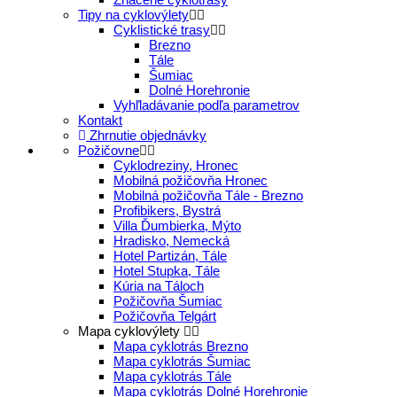
Tipy na cyklovýlety
Cyklistické trasy
Brezno
Tále
Šumiac
Dolné Horehronie
Vyhľladávanie podľa parametrov
Kontakt
Zhrnutie objednávky
Požičovne
Cyklodreziny, Hronec
Mobilná požičovňa Hronec
Mobilná požičovňa Tále - Brezno
Profibikers, Bystrá
Villa Ďumbierka, Mýto
Hradisko, Nemecká
Hotel Partizán, Tále
Hotel Stupka, Tále
Kúria na Táloch
Požičovňa Šumiac
Požičovňa Telgárt
Mapa cyklovýlety
Mapa cyklotrás Brezno
Mapa cyklotrás Šumiac
Mapa cyklotrás Tále
Mapa cyklotrás Dolné Horehronie