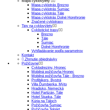
Mapa cyklovýlety
Mapa cyklotrás Brezno
Mapa cyklotrás Šumiac
Mapa cyklotrás Tále
Mapa cyklotrás Dolné Horehronie
Značené cyklotrasy
Tipy na cyklovýlety
Cyklistické trasy
Brezno
Tále
Šumiac
Dolné Horehronie
Vyhľladávanie podľa parametrov
Kontakt
Zhrnutie objednávky
Požičovne
Cyklodreziny, Hronec
Mobilná požičovňa Hronec
Mobilná požičovňa Tále - Brezno
Profibikers, Bystrá
Villa Ďumbierka, Mýto
Hradisko, Nemecká
Hotel Partizán, Tále
Hotel Stupka, Tále
Kúria na Táloch
Požičovňa Šumiac
Požičovňa Telgárt