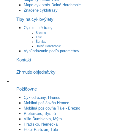
Mapa cyklotrás Dolné Horehronie
Značené cyklotrasy
Tipy na cyklovýlety
Cyklistické trasy
Brezno
Tále
Šumiac
Dolné Horehronie
Vyhľladávanie podľa parametrov
Kontakt
Zhrnutie objednávky
Požičovne
Cyklodreziny, Hronec
Mobilná požičovňa Hronec
Mobilná požičovňa Tále - Brezno
Profibikers, Bystrá
Villa Ďumbierka, Mýto
Hradisko, Nemecká
Hotel Partizán, Tále