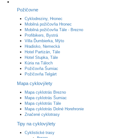
Požičovne
Cyklodreziny, Hronec
Mobilná požičovňa Hronec
Mobilná požičovňa Tále - Brezno
Profibikers, Bystrá
Villa Ďumbierka, Mýto
Hradisko, Nemecká
Hotel Partizán, Tále
Hotel Stupka, Tále
Kúria na Táloch
Požičovňa Šumiac
Požičovňa Telgárt
Mapa cyklovýlety
Mapa cyklotrás Brezno
Mapa cyklotrás Šumiac
Mapa cyklotrás Tále
Mapa cyklotrás Dolné Horehronie
Značené cyklotrasy
Tipy na cyklovýlety
Cyklistické trasy
Brezno