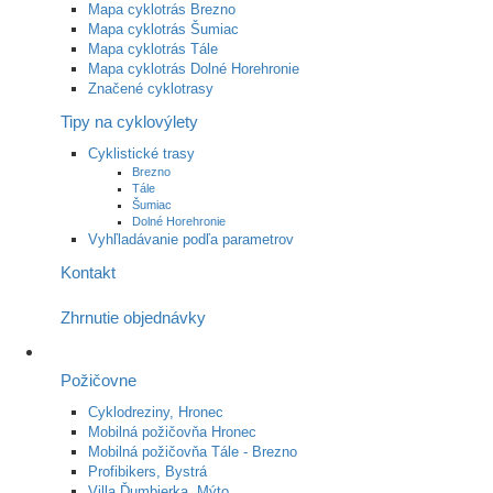
Mapa cyklotrás Brezno
Mapa cyklotrás Šumiac
Mapa cyklotrás Tále
Mapa cyklotrás Dolné Horehronie
Značené cyklotrasy
Tipy na cyklovýlety
Cyklistické trasy
Brezno
Tále
Šumiac
Dolné Horehronie
Vyhľladávanie podľa parametrov
Kontakt
Zhrnutie objednávky
Požičovne
Cyklodreziny, Hronec
Mobilná požičovňa Hronec
Mobilná požičovňa Tále - Brezno
Profibikers, Bystrá
Villa Ďumbierka, Mýto