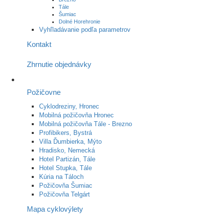
Tále
Šumiac
Dolné Horehronie
Vyhľladávanie podľa parametrov
Kontakt
Zhrnutie objednávky
Požičovne
Cyklodreziny, Hronec
Mobilná požičovňa Hronec
Mobilná požičovňa Tále - Brezno
Profibikers, Bystrá
Villa Ďumbierka, Mýto
Hradisko, Nemecká
Hotel Partizán, Tále
Hotel Stupka, Tále
Kúria na Táloch
Požičovňa Šumiac
Požičovňa Telgárt
Mapa cyklovýlety