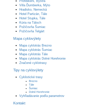
Profibikers, Bystrá
Villa Ďumbierka, Mýto
Hradisko, Nemecká
Hotel Partizán, Tále
Hotel Stupka, Tále
Kúria na Táloch
Požičovňa Šumiac
Požičovňa Telgárt
Mapa cyklovýlety
Mapa cyklotrás Brezno
Mapa cyklotrás Šumiac
Mapa cyklotrás Tále
Mapa cyklotrás Dolné Horehronie
Značené cyklotrasy
Tipy na cyklovýlety
Cyklistické trasy
Brezno
Tále
Šumiac
Dolné Horehronie
Vyhľladávanie podľa parametrov
Kontakt