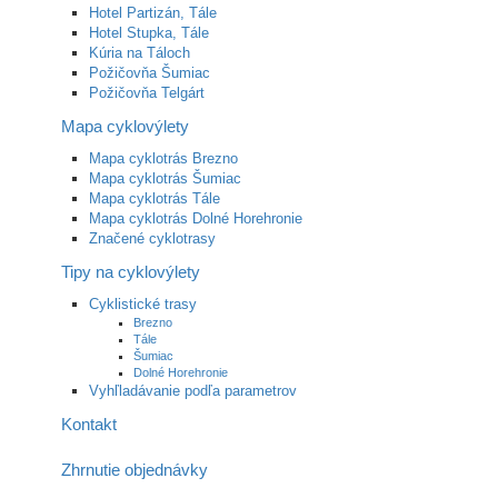
Hotel Partizán, Tále
Hotel Stupka, Tále
Kúria na Táloch
Požičovňa Šumiac
Požičovňa Telgárt
Mapa cyklovýlety
Mapa cyklotrás Brezno
Mapa cyklotrás Šumiac
Mapa cyklotrás Tále
Mapa cyklotrás Dolné Horehronie
Značené cyklotrasy
Tipy na cyklovýlety
Cyklistické trasy
Brezno
Tále
Šumiac
Dolné Horehronie
Vyhľladávanie podľa parametrov
Kontakt
Zhrnutie objednávky