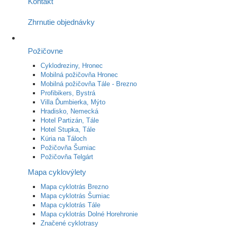
Kontakt
Zhrnutie objednávky
Požičovne
Cyklodreziny, Hronec
Mobilná požičovňa Hronec
Mobilná požičovňa Tále - Brezno
Profibikers, Bystrá
Villa Ďumbierka, Mýto
Hradisko, Nemecká
Hotel Partizán, Tále
Hotel Stupka, Tále
Kúria na Táloch
Požičovňa Šumiac
Požičovňa Telgárt
Mapa cyklovýlety
Mapa cyklotrás Brezno
Mapa cyklotrás Šumiac
Mapa cyklotrás Tále
Mapa cyklotrás Dolné Horehronie
Značené cyklotrasy