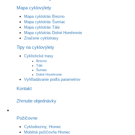
Mapa cyklovýlety
Mapa cyklotrás Brezno
Mapa cyklotrás Šumiac
Mapa cyklotrás Tále
Mapa cyklotrás Dolné Horehronie
Značené cyklotrasy
Tipy na cyklovýlety
Cyklistické trasy
Brezno
Tále
Šumiac
Dolné Horehronie
Vyhľladávanie podľa parametrov
Kontakt
Zhrnutie objednávky
Požičovne
Cyklodreziny, Hronec
Mobilná požičovňa Hronec