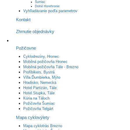
Šumiac
Dolné Horehronie
Vyhľladávanie podľa parametrov
Kontakt
Zhrnutie objednávky
Požičovne
Cyklodreziny, Hronec
Mobilná požičovňa Hronec
Mobilná požičovňa Tále - Brezno
Profibikers, Bystrá
Villa Ďumbierka, Mýto
Hradisko, Nemecká
Hotel Partizán, Tále
Hotel Stupka, Tále
Kúria na Táloch
Požičovňa Šumiac
Požičovňa Telgárt
Mapa cyklovýlety
Mapa cyklotrás Brezno