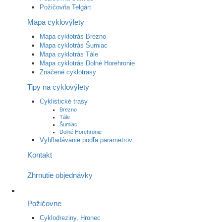
Požičovňa Telgárt
Mapa cyklovýlety
Mapa cyklotrás Brezno
Mapa cyklotrás Šumiac
Mapa cyklotrás Tále
Mapa cyklotrás Dolné Horehronie
Značené cyklotrasy
Tipy na cyklovýlety
Cyklistické trasy
Brezno
Tále
Šumiac
Dolné Horehronie
Vyhľladávanie podľa parametrov
Kontakt
Zhrnutie objednávky
Požičovne
Cyklodreziny, Hronec