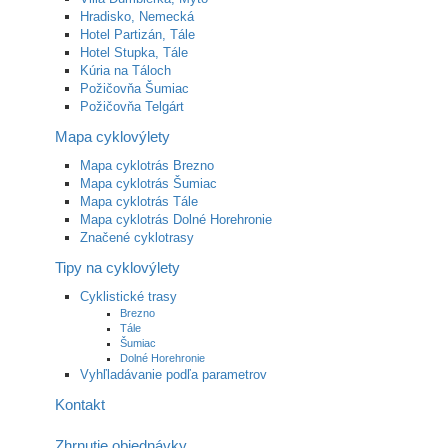
Hradisko, Nemecká
Hotel Partizán, Tále
Hotel Stupka, Tále
Kúria na Táloch
Požičovňa Šumiac
Požičovňa Telgárt
Mapa cyklovýlety
Mapa cyklotrás Brezno
Mapa cyklotrás Šumiac
Mapa cyklotrás Tále
Mapa cyklotrás Dolné Horehronie
Značené cyklotrasy
Tipy na cyklovýlety
Cyklistické trasy
Brezno
Tále
Šumiac
Dolné Horehronie
Vyhľladávanie podľa parametrov
Kontakt
Zhrnutie objednávky