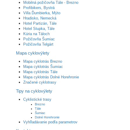
Mobilná požičovňa Tále - Brezno
Profibikers, Bystrá
Villa Ďumbierka, Mýto
Hradisko, Nemecká
Hotel Partizán, Tále
Hotel Stupka, Tále
Kúria na Táloch
Požičovňa Šumiac
Požičovňa Telgárt
Mapa cyklovýlety
Mapa cyklotrás Brezno
Mapa cyklotrás Šumiac
Mapa cyklotrás Tále
Mapa cyklotrás Dolné Horehronie
Značené cyklotrasy
Tipy na cyklovýlety
Cyklistické trasy
Brezno
Tále
Šumiac
Dolné Horehronie
Vyhľladávanie podľa parametrov