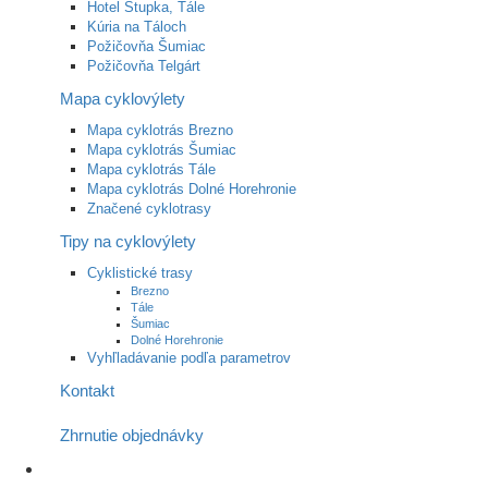
Hotel Stupka, Tále
Kúria na Táloch
Požičovňa Šumiac
Požičovňa Telgárt
Mapa cyklovýlety
Mapa cyklotrás Brezno
Mapa cyklotrás Šumiac
Mapa cyklotrás Tále
Mapa cyklotrás Dolné Horehronie
Značené cyklotrasy
Tipy na cyklovýlety
Cyklistické trasy
Brezno
Tále
Šumiac
Dolné Horehronie
Vyhľladávanie podľa parametrov
Kontakt
Zhrnutie objednávky