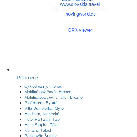
www.slovakia.travel
Aplikácia na GPX zadarmo
movingworld.de
Aplikácia na GPX zadarmo
(Android)
GPX viewer
Požičovne
Cyklodreziny, Hronec
Mobilná požičovňa Hronec
Mobilná požičovňa Tále - Brezno
Profibikers, Bystrá
Villa Ďumbierka, Mýto
Hradisko, Nemecká
Hotel Partizán, Tále
Hotel Stupka, Tále
Kúria na Táloch
Požičovňa Šumiac