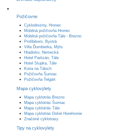
Požičovne
Cyklodreziny, Hronec
Mobilná požičovňa Hronec
Mobilná požičovňa Tále - Brezno
Profibikers, Bystrá
Villa Ďumbierka, Mýto
Hradisko, Nemecká
Hotel Partizán, Tále
Hotel Stupka, Tále
Kúria na Táloch
Požičovňa Šumiac
Požičovňa Telgárt
Mapa cyklovýlety
Mapa cyklotrás Brezno
Mapa cyklotrás Šumiac
Mapa cyklotrás Tále
Mapa cyklotrás Dolné Horehronie
Značené cyklotrasy
Tipy na cyklovýlety