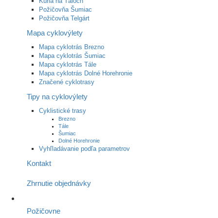
Kúria na Táloch
Požičovňa Šumiac
Požičovňa Telgárt
Mapa cyklovýlety
Mapa cyklotrás Brezno
Mapa cyklotrás Šumiac
Mapa cyklotrás Tále
Mapa cyklotrás Dolné Horehronie
Značené cyklotrasy
Tipy na cyklovýlety
Cyklistické trasy
Brezno
Tále
Šumiac
Dolné Horehronie
Vyhľladávanie podľa parametrov
Kontakt
Zhrnutie objednávky
Požičovne