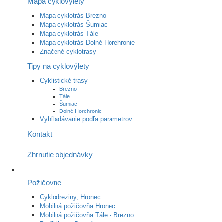
Mapa cyklovýlety
Mapa cyklotrás Brezno
Mapa cyklotrás Šumiac
Mapa cyklotrás Tále
Mapa cyklotrás Dolné Horehronie
Značené cyklotrasy
Tipy na cyklovýlety
Cyklistické trasy
Brezno
Tále
Šumiac
Dolné Horehronie
Vyhľladávanie podľa parametrov
Kontakt
Zhrnutie objednávky
Požičovne
Cyklodreziny, Hronec
Mobilná požičovňa Hronec
Mobilná požičovňa Tále - Brezno