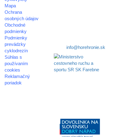
Mapa
združenie cestovného ruchu
Ochrana
osobných údajov
Nám. gen. M.R. Štefánika 3
Obchodné
977 01 Brezno
podmienky
Podmienky
Telefón:
+421 911 633 119
prevádzky
E-mail:
info@horehronie.sk
cyklodrezín
Súhlas s
používaním
cookies
Reklamačný
Aktivita realizovaná s
poriadok
finančnou podporou
Ministerstva cestovného
© 2026
ruchu
horehronie.sk
a športu Slovenskej
republiky