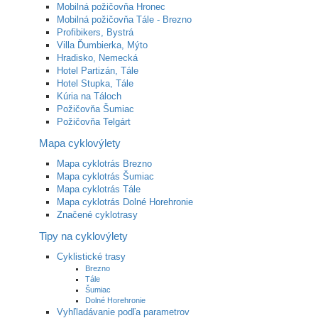
Mobilná požičovňa Hronec
Mobilná požičovňa Tále - Brezno
Profibikers, Bystrá
Villa Ďumbierka, Mýto
Hradisko, Nemecká
Hotel Partizán, Tále
Hotel Stupka, Tále
Kúria na Táloch
Požičovňa Šumiac
Požičovňa Telgárt
Mapa cyklovýlety
Mapa cyklotrás Brezno
Mapa cyklotrás Šumiac
Mapa cyklotrás Tále
Mapa cyklotrás Dolné Horehronie
Značené cyklotrasy
Tipy na cyklovýlety
Cyklistické trasy
Brezno
Tále
Šumiac
Dolné Horehronie
Vyhľladávanie podľa parametrov