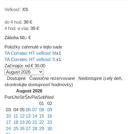
Veľkosť:
XS
do 4 hod.
30 €
4 hod. a viac
35
€
Záloha 50,- €
Položky zahrnuté v tejto sade
TA Corratec HT veľkosť M
x1
TA Corratec HT veľkosť S
x1
Začínajúc od
€ 30.00
Dostupné
Čiastočne rezervované
Nedostupné (celý deň,
skontrolujte dostupnosť hodinovky)
August 2026
Pon
Uto
Str
Štv
Pia
Sob
Ned
01
02
03
04
05
06
07
08
09
10
11
12
13
14
15
16
17
18
19
20
21
22
23
24
25
26
27
28
29
30