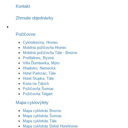
Kontakt
Zhrnutie objednávky
Požičovne
Cyklodreziny, Hronec
Mobilná požičovňa Hronec
Mobilná požičovňa Tále - Brezno
Profibikers, Bystrá
Villa Ďumbierka, Mýto
Hradisko, Nemecká
Hotel Partizán, Tále
Hotel Stupka, Tále
Kúria na Táloch
Požičovňa Šumiac
Požičovňa Telgárt
Mapa cyklovýlety
Mapa cyklotrás Brezno
Mapa cyklotrás Šumiac
Mapa cyklotrás Tále
Mapa cyklotrás Dolné Horehronie