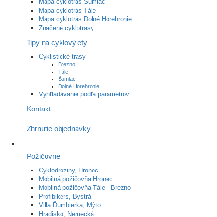
Mapa cyklotrás Šumiac
Mapa cyklotrás Tále
Mapa cyklotrás Dolné Horehronie
Značené cyklotrasy
Tipy na cyklovýlety
Cyklistické trasy
Brezno
Tále
Šumiac
Dolné Horehronie
Vyhľladávanie podľa parametrov
Kontakt
Zhrnutie objednávky
Požičovne
Cyklodreziny, Hronec
Mobilná požičovňa Hronec
Mobilná požičovňa Tále - Brezno
Profibikers, Bystrá
Villa Ďumbierka, Mýto
Hradisko, Nemecká