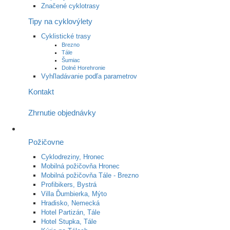
Značené cyklotrasy
Tipy na cyklovýlety
Cyklistické trasy
Brezno
Tále
Šumiac
Dolné Horehronie
Vyhľladávanie podľa parametrov
Kontakt
Zhrnutie objednávky
Požičovne
Cyklodreziny, Hronec
Mobilná požičovňa Hronec
Mobilná požičovňa Tále - Brezno
Profibikers, Bystrá
Villa Ďumbierka, Mýto
Hradisko, Nemecká
Hotel Partizán, Tále
Hotel Stupka, Tále