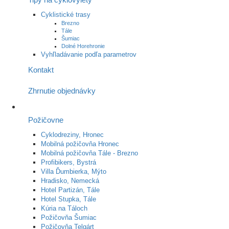
Cyklistické trasy
Brezno
Tále
Šumiac
Dolné Horehronie
Vyhľladávanie podľa parametrov
Kontakt
Zhrnutie objednávky
Požičovne
Cyklodreziny, Hronec
Mobilná požičovňa Hronec
Mobilná požičovňa Tále - Brezno
Profibikers, Bystrá
Villa Ďumbierka, Mýto
Hradisko, Nemecká
Hotel Partizán, Tále
Hotel Stupka, Tále
Kúria na Táloch
Požičovňa Šumiac
Požičovňa Telgárt