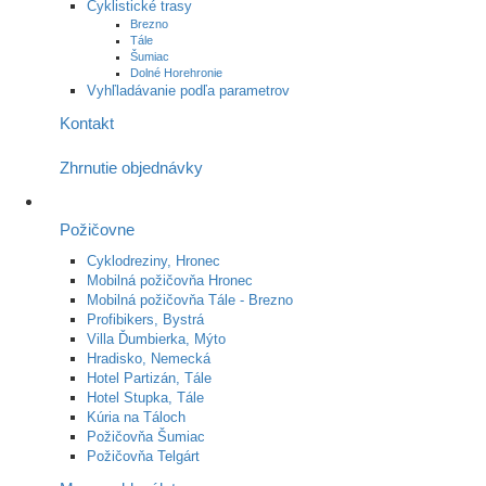
Cyklistické trasy
Brezno
Tále
Šumiac
Dolné Horehronie
Vyhľladávanie podľa parametrov
Kontakt
Zhrnutie objednávky
Požičovne
Cyklodreziny, Hronec
Mobilná požičovňa Hronec
Mobilná požičovňa Tále - Brezno
Profibikers, Bystrá
Villa Ďumbierka, Mýto
Hradisko, Nemecká
Hotel Partizán, Tále
Hotel Stupka, Tále
Kúria na Táloch
Požičovňa Šumiac
Požičovňa Telgárt