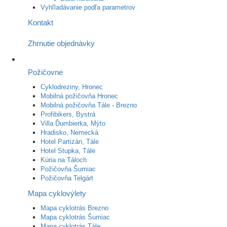
Vyhľladávanie podľa parametrov
Kontakt
Zhrnutie objednávky
Požičovne
Cyklodreziny, Hronec
Mobilná požičovňa Hronec
Mobilná požičovňa Tále - Brezno
Profibikers, Bystrá
Villa Ďumbierka, Mýto
Hradisko, Nemecká
Hotel Partizán, Tále
Hotel Stupka, Tále
Kúria na Táloch
Požičovňa Šumiac
Požičovňa Telgárt
Mapa cyklovýlety
Mapa cyklotrás Brezno
Mapa cyklotrás Šumiac
Mapa cyklotrás Tále