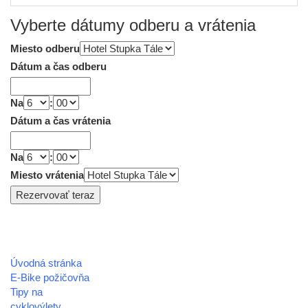
Vyberte dátumy odberu a vrátenia
Miesto odberu
Dátum a čas odberu
Na
:
Dátum a čas vrátenia
Na
:
Miesto vrátenia
Úvodná stránka
REGIÓN HOREHRONIE
E-Bike požičovňa
oblastná organizácia cestovného ruchu
Tipy na
cyklovýlety
Klaster Horehronie