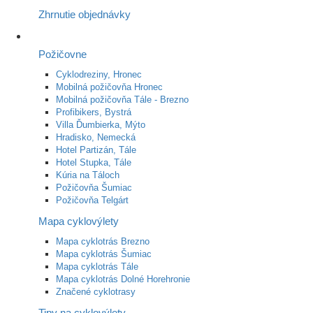
Zhrnutie objednávky
Požičovne
Cyklodreziny, Hronec
Mobilná požičovňa Hronec
Mobilná požičovňa Tále - Brezno
Profibikers, Bystrá
Villa Ďumbierka, Mýto
Hradisko, Nemecká
Hotel Partizán, Tále
Hotel Stupka, Tále
Kúria na Táloch
Požičovňa Šumiac
Požičovňa Telgárt
Mapa cyklovýlety
Mapa cyklotrás Brezno
Mapa cyklotrás Šumiac
Mapa cyklotrás Tále
Mapa cyklotrás Dolné Horehronie
Značené cyklotrasy
Tipy na cyklovýlety