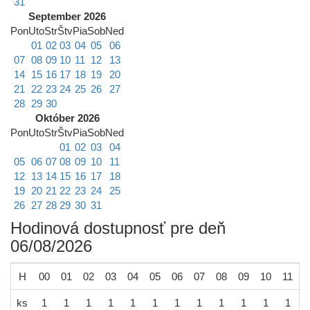
31
September 2026
Pon
Uto
Str
Štv
Pia
Sob
Ned
01
02
03
04
05
06
07
08
09
10
11
12
13
14
15
16
17
18
19
20
21
22
23
24
25
26
27
28
29
30
Október 2026
Pon
Uto
Str
Štv
Pia
Sob
Ned
01
02
03
04
05
06
07
08
09
10
11
12
13
14
15
16
17
18
19
20
21
22
23
24
25
26
27
28
29
30
31
Hodinová dostupnosť pre deň
06/08/2026
H
00
01
02
03
04
05
06
07
08
09
10
11
1
ks
1
1
1
1
1
1
1
1
1
1
1
1