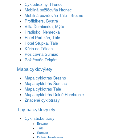
Cyklodreziny, Hronec
Mobilná požičovňa Hronec
Mobilná požičovňa Tále - Brezno
Profibikers, Bystrá
Villa Ďumbierka, Mýto
Hradisko, Nemecká
Hotel Partizán, Tále
Hotel Stupka, Tále
Kúria na Táloch
Požičovňa Šumiac
Požičovňa Telgárt
Mapa cyklovýlety
Mapa cyklotrás Brezno
Mapa cyklotrás Šumiac
Mapa cyklotrás Tále
Mapa cyklotrás Dolné Horehronie
Značené cyklotrasy
Tipy na cyklovýlety
Cyklistické trasy
Brezno
Tále
Šumiac
Dolné Horehronie