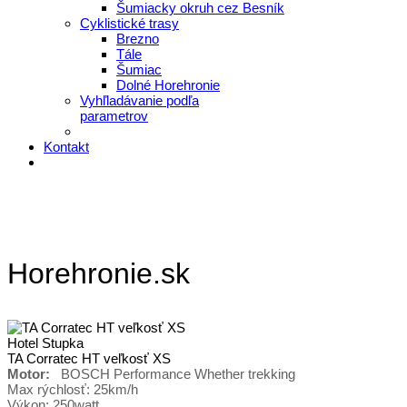
Šumiacky okruh cez Besník
Cyklistické trasy
Brezno
Tále
Šumiac
Dolné Horehronie
Vyhľladávanie podľa
parametrov
Kontakt
Horehronie.sk
Hotel Stupka
TA Corratec HT veľkosť XS
Motor:
BOSCH Performance Whether trekking
Max rýchlosť: 25km/h
Výkon: 250watt