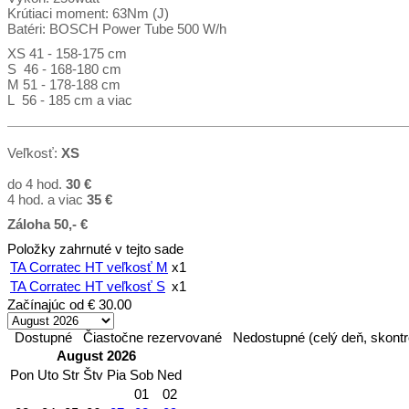
Krútiaci moment: 63Nm (J)
Batéri: BOSCH Power Tube 500 W/h
XS 41 - 158-175 cm
S 46 - 168-180 cm
M 51 - 178-188 cm
L 56 - 185 cm a viac
Veľkosť:
XS
do 4 hod.
30 €
4 hod. a viac
35
€
Záloha 50,- €
Položky zahrnuté v tejto sade
TA Corratec HT veľkosť M
x1
TA Corratec HT veľkosť S
x1
Začínajúc od
€ 30.00
Dostupné
Čiastočne rezervované
Nedostupné (celý deň, skontr
August 2026
Pon
Uto
Str
Štv
Pia
Sob
Ned
01
02