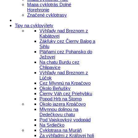
Mapa cyklotrás Dolné
Horehronie
Značené cyklotrasy
Tipy na cyklovýlety
Výhľady nad Breznom z
Kabátovej
Zákľuky cez Čierny Balog a
Sihlu
Pláňami cez Pohansko do
Ježovej
Na chatu Burdu cez
Chlipavice
Výhľady nad Breznom z
Lúčok
Cez Mlynnú na Krpačovo
Okolo Beňušky
Čierny Váh cez Priehybku
Popod Hrb na Štomp
Okolo jazera Krpáčovo
Mlynnou dolinou na
Dedečkovu chatu
Pod Vajskovksý vodopád
Na Srdiečko
Cyklotrasa na Muráň
Za výhľadmi z Kráľovej holi