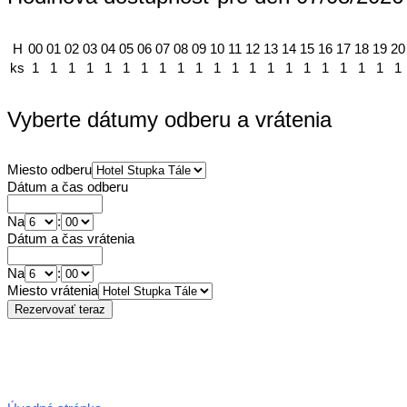
H
00
01
02
03
04
05
06
07
08
09
10
11
12
13
14
15
16
17
18
19
20
ks
1
1
1
1
1
1
1
1
1
1
1
1
1
1
1
1
1
1
1
1
1
Vyberte dátumy odberu a vrátenia
Miesto odberu
Dátum a čas odberu
Na
:
Dátum a čas vrátenia
Na
:
Miesto vrátenia