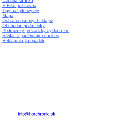
Úvodná stránka
E-Bike požičovňa
Tipy na cyklovýlety
Mapa
Ochrana osobných údajov
Obchodné podmienky
Podmienky prevádzky cyklodrezín
Súhlas s používaním cookies
Reklamačný poriadok
© 2026 horehronie.sk
REGIÓN HOREHRONIE
oblastná organizácia cestovného ruchu
Klaster Horehronie
združenie cestovného ruchu
Nám. gen. M.R. Štefánika 3
977 01 Brezno
Telefón:
+421 911 633 119
E-mail:
info@horehronie.sk