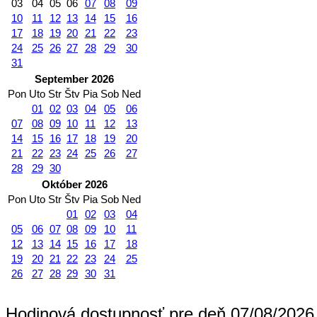
03
04
05
06
07
08
09
10
11
12
13
14
15
16
17
18
19
20
21
22
23
24
25
26
27
28
29
30
31
September 2026
Pon
Uto
Str
Štv
Pia
Sob
Ned
01
02
03
04
05
06
07
08
09
10
11
12
13
14
15
16
17
18
19
20
21
22
23
24
25
26
27
28
29
30
Október 2026
Pon
Uto
Str
Štv
Pia
Sob
Ned
01
02
03
04
05
06
07
08
09
10
11
12
13
14
15
16
17
18
19
20
21
22
23
24
25
26
27
28
29
30
31
Hodinová dostupnosť pre deň 07/08/2026