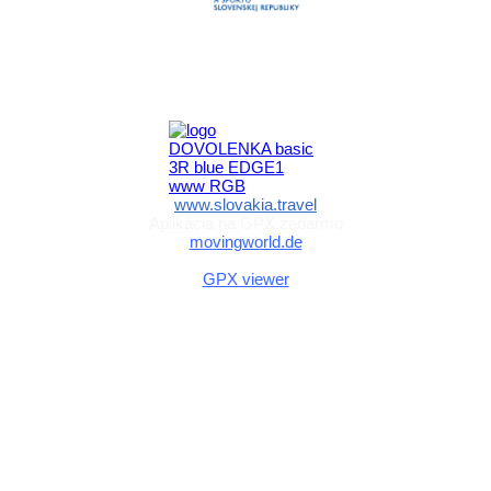
Aktivita realizovaná s finančnou podporou
Ministerstva cestovného ruchu
a športu Slovenskej republiky
www.slovakia.travel
Aplikácia na GPX zadarmo
movingworld.de
Aplikácia na GPX zadarmo (Android)
GPX viewer