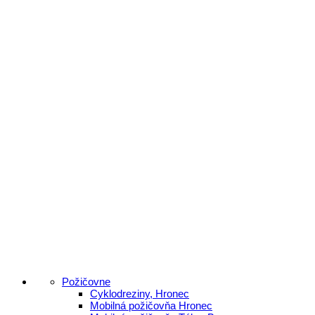
Požičovne
Cyklodreziny, Hronec
Mobilná požičovňa Hronec