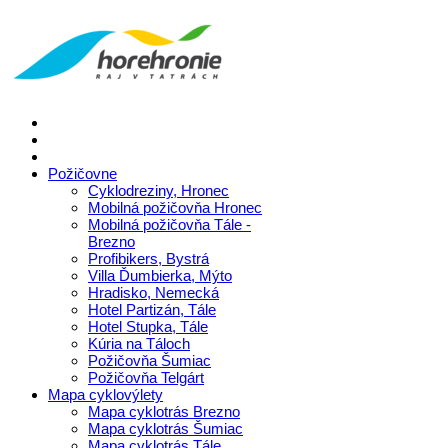
Požičovne
Cyklodreziny, Hronec
Mobilná požičovňa Hronec
Mobilná požičovňa Tále -
Brezno
Profibikers, Bystrá
Villa Ďumbierka, Mýto
Hradisko, Nemecká
Hotel Partizán, Tále
Hotel Stupka, Tále
Kúria na Táloch
Požičovňa Šumiac
Požičovňa Telgárt
Mapa cyklovýlety
Mapa cyklotrás Brezno
Mapa cyklotrás Šumiac
Mapa cyklotrás Tále