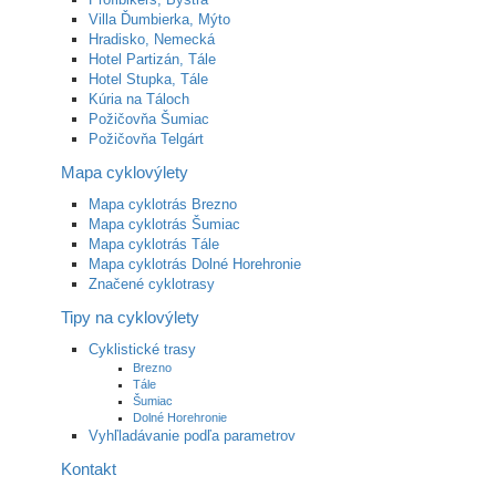
Villa Ďumbierka, Mýto
Hradisko, Nemecká
Hotel Partizán, Tále
Hotel Stupka, Tále
Kúria na Táloch
Požičovňa Šumiac
Požičovňa Telgárt
Mapa cyklovýlety
Mapa cyklotrás Brezno
Mapa cyklotrás Šumiac
Mapa cyklotrás Tále
Mapa cyklotrás Dolné Horehronie
Značené cyklotrasy
Tipy na cyklovýlety
Cyklistické trasy
Brezno
Tále
Šumiac
Dolné Horehronie
Vyhľladávanie podľa parametrov
Kontakt