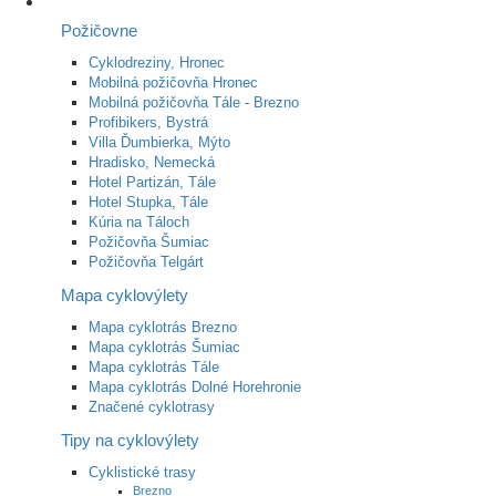
Požičovne
Cyklodreziny, Hronec
Mobilná požičovňa Hronec
Mobilná požičovňa Tále - Brezno
Profibikers, Bystrá
Villa Ďumbierka, Mýto
Hradisko, Nemecká
Hotel Partizán, Tále
Hotel Stupka, Tále
Kúria na Táloch
Požičovňa Šumiac
Požičovňa Telgárt
Mapa cyklovýlety
Mapa cyklotrás Brezno
Mapa cyklotrás Šumiac
Mapa cyklotrás Tále
Mapa cyklotrás Dolné Horehronie
Značené cyklotrasy
Tipy na cyklovýlety
Cyklistické trasy
Brezno