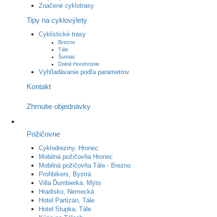
Značené cyklotrasy
Tipy na cyklovýlety
Cyklistické trasy
Brezno
Tále
Šumiac
Dolné Horehronie
Vyhľladávanie podľa parametrov
Kontakt
Zhrnutie objednávky
Požičovne
Cyklodreziny, Hronec
Mobilná požičovňa Hronec
Mobilná požičovňa Tále - Brezno
Profibikers, Bystrá
Villa Ďumbierka, Mýto
Hradisko, Nemecká
Hotel Partizán, Tále
Hotel Stupka, Tále