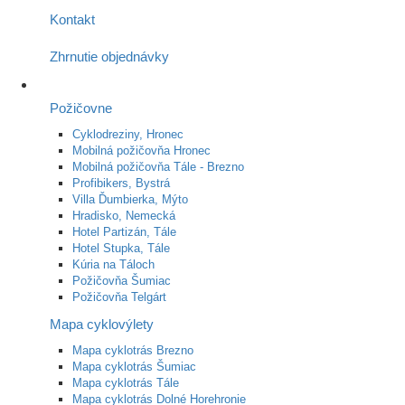
Kontakt
Zhrnutie objednávky
Požičovne
Cyklodreziny, Hronec
Mobilná požičovňa Hronec
Mobilná požičovňa Tále - Brezno
Profibikers, Bystrá
Villa Ďumbierka, Mýto
Hradisko, Nemecká
Hotel Partizán, Tále
Hotel Stupka, Tále
Kúria na Táloch
Požičovňa Šumiac
Požičovňa Telgárt
Mapa cyklovýlety
Mapa cyklotrás Brezno
Mapa cyklotrás Šumiac
Mapa cyklotrás Tále
Mapa cyklotrás Dolné Horehronie