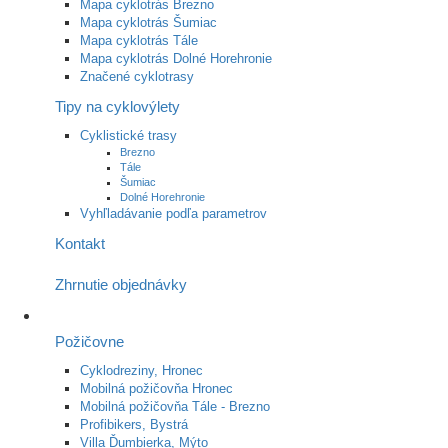
Mapa cyklotrás Brezno
Mapa cyklotrás Šumiac
Mapa cyklotrás Tále
Mapa cyklotrás Dolné Horehronie
Značené cyklotrasy
Tipy na cyklovýlety
Cyklistické trasy
Brezno
Tále
Šumiac
Dolné Horehronie
Vyhľladávanie podľa parametrov
Kontakt
Zhrnutie objednávky
Požičovne
Cyklodreziny, Hronec
Mobilná požičovňa Hronec
Mobilná požičovňa Tále - Brezno
Profibikers, Bystrá
Villa Ďumbierka, Mýto