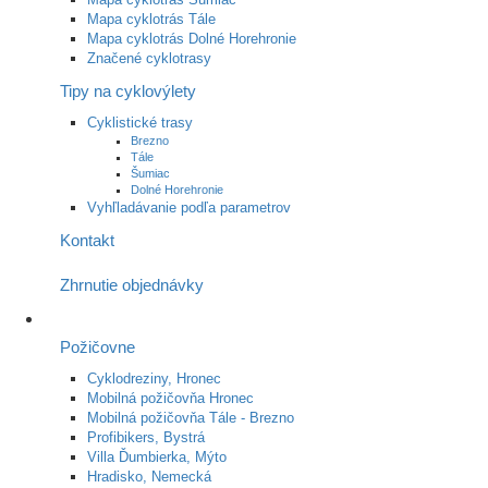
Mapa cyklotrás Tále
Mapa cyklotrás Dolné Horehronie
Značené cyklotrasy
Tipy na cyklovýlety
Cyklistické trasy
Brezno
Tále
Šumiac
Dolné Horehronie
Vyhľladávanie podľa parametrov
Kontakt
Zhrnutie objednávky
Požičovne
Cyklodreziny, Hronec
Mobilná požičovňa Hronec
Mobilná požičovňa Tále - Brezno
Profibikers, Bystrá
Villa Ďumbierka, Mýto
Hradisko, Nemecká