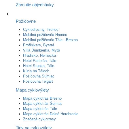
Zhrnutie objednávky
Požičovne
Cyklodreziny, Hronec
Mobilná požičovňa Hronec
Mobilná požičovňa Tále - Brezno
Profibikers, Bystrá
Villa Ďumbierka, Mýto
Hradisko, Nemecká
Hotel Partizán, Tále
Hotel Stupka, Tále
Kúria na Táloch
Požičovňa Šumiac
Požičovňa Telgárt
Mapa cyklovýlety
Mapa cyklotrás Brezno
Mapa cyklotrás Šumiac
Mapa cyklotrás Tále
Mapa cyklotrás Dolné Horehronie
Značené cyklotrasy
Tipy na cyklovýlety