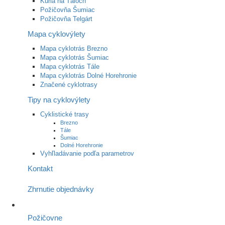
Kúria na Táloch
Požičovňa Šumiac
Požičovňa Telgárt
Mapa cyklovýlety
Mapa cyklotrás Brezno
Mapa cyklotrás Šumiac
Mapa cyklotrás Tále
Mapa cyklotrás Dolné Horehronie
Značené cyklotrasy
Tipy na cyklovýlety
Cyklistické trasy
Brezno
Tále
Šumiac
Dolné Horehronie
Vyhľladávanie podľa parametrov
Kontakt
Zhrnutie objednávky
Požičovne