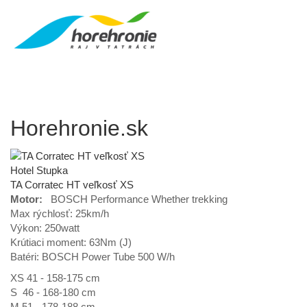
Horehronie.sk
Hotel Stupka
TA Corratec HT veľkosť XS
Motor:
BOSCH Performance Whether trekking
Max rýchlosť: 25km/h
Výkon: 250watt
Krútiaci moment: 63Nm (J)
Batéri: BOSCH Power Tube 500 W/h
XS 41 - 158-175 cm
S 46 - 168-180 cm
M 51 - 178-188 cm