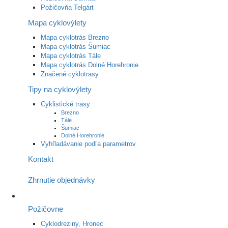
Požičovňa Telgárt
Mapa cyklovýlety
Mapa cyklotrás Brezno
Mapa cyklotrás Šumiac
Mapa cyklotrás Tále
Mapa cyklotrás Dolné Horehronie
Značené cyklotrasy
Tipy na cyklovýlety
Cyklistické trasy
Brezno
Tále
Šumiac
Dolné Horehronie
Vyhľladávanie podľa parametrov
Kontakt
Zhrnutie objednávky
Požičovne
Cyklodreziny, Hronec