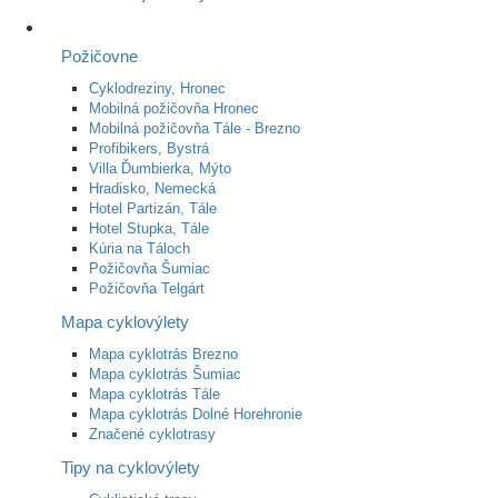
Požičovne
Cyklodreziny, Hronec
Mobilná požičovňa Hronec
Mobilná požičovňa Tále - Brezno
Profibikers, Bystrá
Villa Ďumbierka, Mýto
Hradisko, Nemecká
Hotel Partizán, Tále
Hotel Stupka, Tále
Kúria na Táloch
Požičovňa Šumiac
Požičovňa Telgárt
Mapa cyklovýlety
Mapa cyklotrás Brezno
Mapa cyklotrás Šumiac
Mapa cyklotrás Tále
Mapa cyklotrás Dolné Horehronie
Značené cyklotrasy
Tipy na cyklovýlety