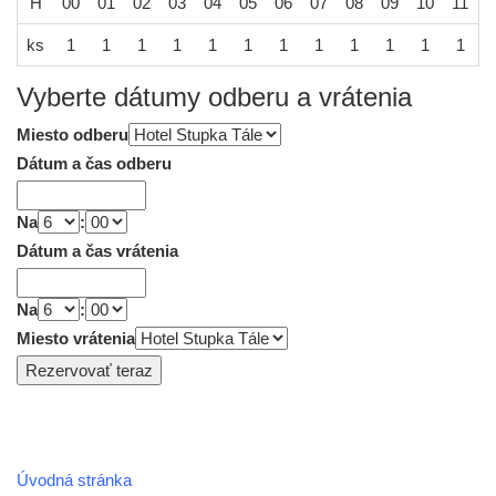
H
00
01
02
03
04
05
06
07
08
09
10
11
1
ks
1
1
1
1
1
1
1
1
1
1
1
1
Vyberte dátumy odberu a vrátenia
Miesto odberu
Dátum a čas odberu
Na
:
Dátum a čas vrátenia
Na
:
Miesto vrátenia
Úvodná stránka
REGIÓN HOREHRONIE