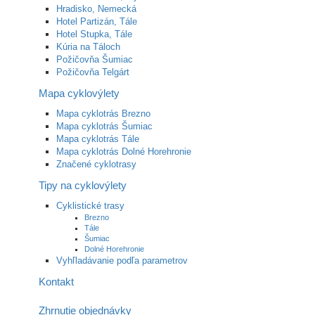
Hradisko, Nemecká
Hotel Partizán, Tále
Hotel Stupka, Tále
Kúria na Táloch
Požičovňa Šumiac
Požičovňa Telgárt
Mapa cyklovýlety
Mapa cyklotrás Brezno
Mapa cyklotrás Šumiac
Mapa cyklotrás Tále
Mapa cyklotrás Dolné Horehronie
Značené cyklotrasy
Tipy na cyklovýlety
Cyklistické trasy
Brezno
Tále
Šumiac
Dolné Horehronie
Vyhľladávanie podľa parametrov
Kontakt
Zhrnutie objednávky