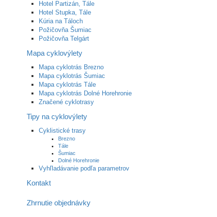
Hotel Partizán, Tále
Hotel Stupka, Tále
Kúria na Táloch
Požičovňa Šumiac
Požičovňa Telgárt
Mapa cyklovýlety
Mapa cyklotrás Brezno
Mapa cyklotrás Šumiac
Mapa cyklotrás Tále
Mapa cyklotrás Dolné Horehronie
Značené cyklotrasy
Tipy na cyklovýlety
Cyklistické trasy
Brezno
Tále
Šumiac
Dolné Horehronie
Vyhľladávanie podľa parametrov
Kontakt
Zhrnutie objednávky