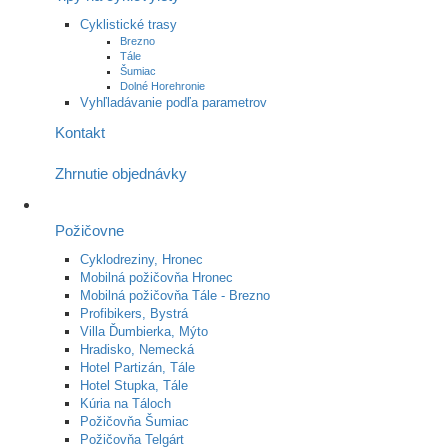
Cyklistické trasy
Brezno
Tále
Šumiac
Dolné Horehronie
Vyhľladávanie podľa parametrov
Kontakt
Zhrnutie objednávky
Požičovne
Cyklodreziny, Hronec
Mobilná požičovňa Hronec
Mobilná požičovňa Tále - Brezno
Profibikers, Bystrá
Villa Ďumbierka, Mýto
Hradisko, Nemecká
Hotel Partizán, Tále
Hotel Stupka, Tále
Kúria na Táloch
Požičovňa Šumiac
Požičovňa Telgárt