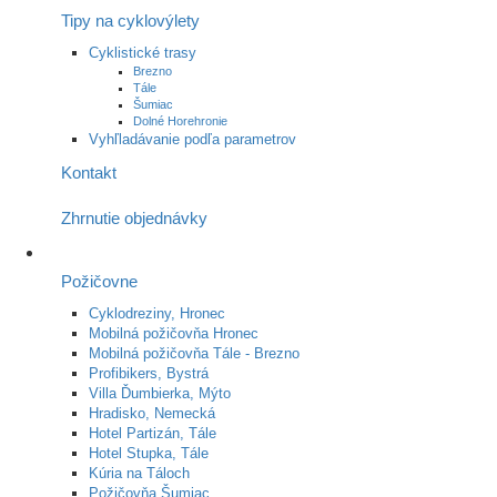
Tipy na cyklovýlety
Cyklistické trasy
Brezno
Tále
Šumiac
Dolné Horehronie
Vyhľladávanie podľa parametrov
Kontakt
Zhrnutie objednávky
Požičovne
Cyklodreziny, Hronec
Mobilná požičovňa Hronec
Mobilná požičovňa Tále - Brezno
Profibikers, Bystrá
Villa Ďumbierka, Mýto
Hradisko, Nemecká
Hotel Partizán, Tále
Hotel Stupka, Tále
Kúria na Táloch
Požičovňa Šumiac