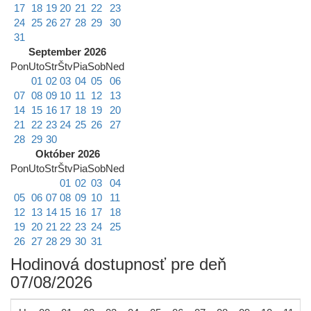
17
18
19
20
21
22
23
24
25
26
27
28
29
30
31
September 2026
Pon
Uto
Str
Štv
Pia
Sob
Ned
01
02
03
04
05
06
07
08
09
10
11
12
13
14
15
16
17
18
19
20
21
22
23
24
25
26
27
28
29
30
Október 2026
Pon
Uto
Str
Štv
Pia
Sob
Ned
01
02
03
04
05
06
07
08
09
10
11
12
13
14
15
16
17
18
19
20
21
22
23
24
25
26
27
28
29
30
31
Hodinová dostupnosť pre deň
07/08/2026