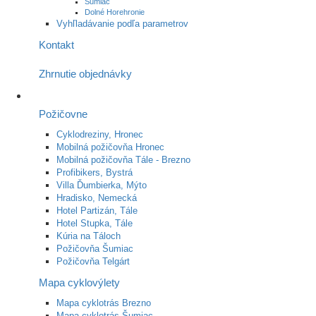
Šumiac
Dolné Horehronie
Vyhľladávanie podľa parametrov
Kontakt
Zhrnutie objednávky
Požičovne
Cyklodreziny, Hronec
Mobilná požičovňa Hronec
Mobilná požičovňa Tále - Brezno
Profibikers, Bystrá
Villa Ďumbierka, Mýto
Hradisko, Nemecká
Hotel Partizán, Tále
Hotel Stupka, Tále
Kúria na Táloch
Požičovňa Šumiac
Požičovňa Telgárt
Mapa cyklovýlety
Mapa cyklotrás Brezno
Mapa cyklotrás Šumiac