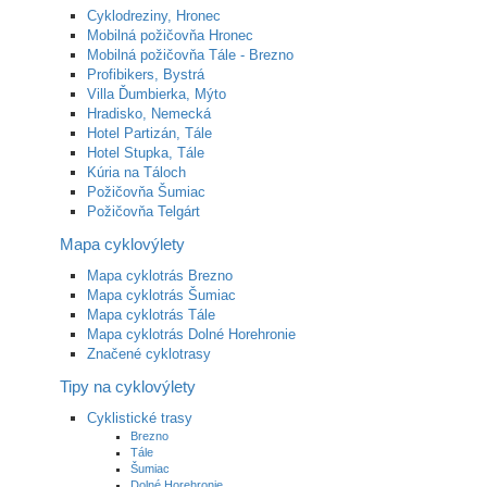
Cyklodreziny, Hronec
Mobilná požičovňa Hronec
Mobilná požičovňa Tále - Brezno
Profibikers, Bystrá
Villa Ďumbierka, Mýto
Hradisko, Nemecká
Hotel Partizán, Tále
Hotel Stupka, Tále
Kúria na Táloch
Požičovňa Šumiac
Požičovňa Telgárt
Mapa cyklovýlety
Mapa cyklotrás Brezno
Mapa cyklotrás Šumiac
Mapa cyklotrás Tále
Mapa cyklotrás Dolné Horehronie
Značené cyklotrasy
Tipy na cyklovýlety
Cyklistické trasy
Brezno
Tále
Šumiac
Dolné Horehronie