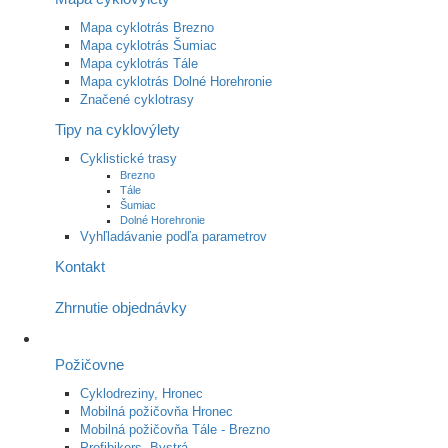
Mapa cyklotrás Brezno
Mapa cyklotrás Šumiac
Mapa cyklotrás Tále
Mapa cyklotrás Dolné Horehronie
Značené cyklotrasy
Tipy na cyklovýlety
Cyklistické trasy
Brezno
Tále
Šumiac
Dolné Horehronie
Vyhľladávanie podľa parametrov
Kontakt
Zhrnutie objednávky
Požičovne
Cyklodreziny, Hronec
Mobilná požičovňa Hronec
Mobilná požičovňa Tále - Brezno
Profibikers, Bystrá