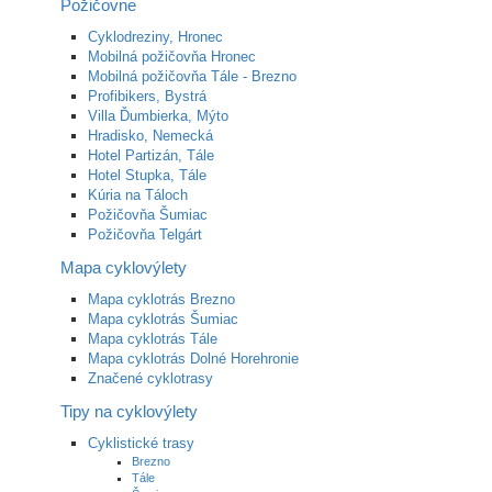
Požičovne
Cyklodreziny, Hronec
Mobilná požičovňa Hronec
Mobilná požičovňa Tále - Brezno
Profibikers, Bystrá
Villa Ďumbierka, Mýto
Hradisko, Nemecká
Hotel Partizán, Tále
Hotel Stupka, Tále
Kúria na Táloch
Požičovňa Šumiac
Požičovňa Telgárt
Mapa cyklovýlety
Mapa cyklotrás Brezno
Mapa cyklotrás Šumiac
Mapa cyklotrás Tále
Mapa cyklotrás Dolné Horehronie
Značené cyklotrasy
Tipy na cyklovýlety
Cyklistické trasy
Brezno
Tále