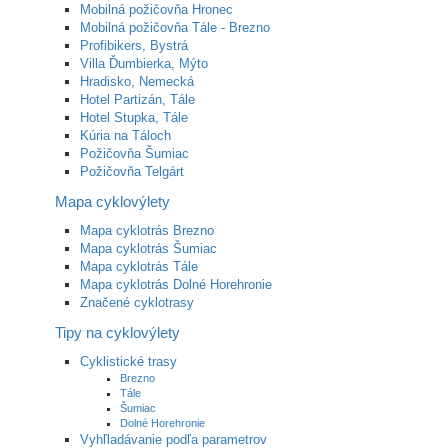
Mobilná požičovňa Hronec
Mobilná požičovňa Tále - Brezno
Profibikers, Bystrá
Villa Ďumbierka, Mýto
Hradisko, Nemecká
Hotel Partizán, Tále
Hotel Stupka, Tále
Kúria na Táloch
Požičovňa Šumiac
Požičovňa Telgárt
Mapa cyklovýlety
Mapa cyklotrás Brezno
Mapa cyklotrás Šumiac
Mapa cyklotrás Tále
Mapa cyklotrás Dolné Horehronie
Značené cyklotrasy
Tipy na cyklovýlety
Cyklistické trasy
Brezno
Tále
Šumiac
Dolné Horehronie
Vyhľladávanie podľa parametrov