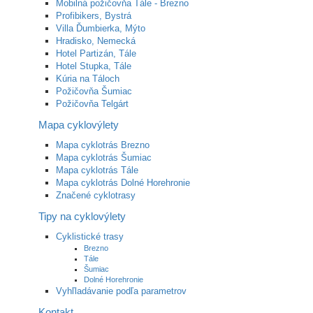
Mobilná požičovňa Tále - Brezno
Profibikers, Bystrá
Villa Ďumbierka, Mýto
Hradisko, Nemecká
Hotel Partizán, Tále
Hotel Stupka, Tále
Kúria na Táloch
Požičovňa Šumiac
Požičovňa Telgárt
Mapa cyklovýlety
Mapa cyklotrás Brezno
Mapa cyklotrás Šumiac
Mapa cyklotrás Tále
Mapa cyklotrás Dolné Horehronie
Značené cyklotrasy
Tipy na cyklovýlety
Cyklistické trasy
Brezno
Tále
Šumiac
Dolné Horehronie
Vyhľladávanie podľa parametrov
Kontakt