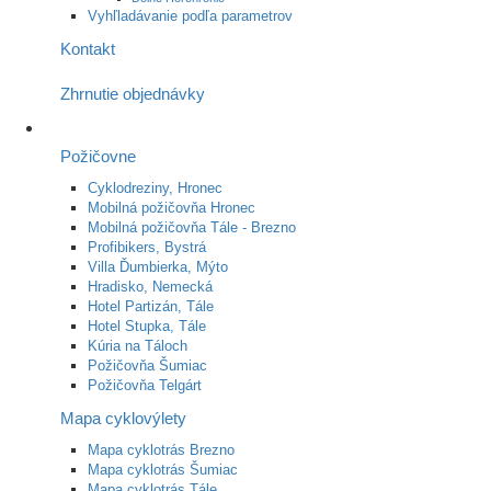
Vyhľladávanie podľa parametrov
Kontakt
Zhrnutie objednávky
Požičovne
Cyklodreziny, Hronec
Mobilná požičovňa Hronec
Mobilná požičovňa Tále - Brezno
Profibikers, Bystrá
Villa Ďumbierka, Mýto
Hradisko, Nemecká
Hotel Partizán, Tále
Hotel Stupka, Tále
Kúria na Táloch
Požičovňa Šumiac
Požičovňa Telgárt
Mapa cyklovýlety
Mapa cyklotrás Brezno
Mapa cyklotrás Šumiac
Mapa cyklotrás Tále