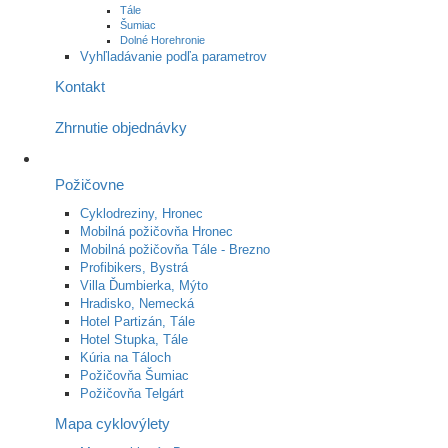
Tále
Šumiac
Dolné Horehronie
Vyhľladávanie podľa parametrov
Kontakt
Zhrnutie objednávky
Požičovne
Cyklodreziny, Hronec
Mobilná požičovňa Hronec
Mobilná požičovňa Tále - Brezno
Profibikers, Bystrá
Villa Ďumbierka, Mýto
Hradisko, Nemecká
Hotel Partizán, Tále
Hotel Stupka, Tále
Kúria na Táloch
Požičovňa Šumiac
Požičovňa Telgárt
Mapa cyklovýlety