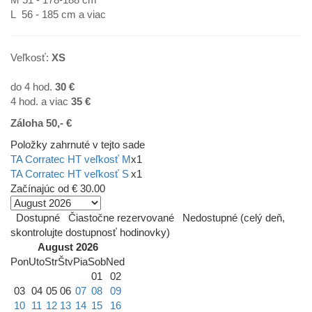
L 56 - 185 cm a viac
Veľkosť:
XS
do 4 hod.
30 €
4 hod. a viac
35
€
Záloha 50,- €
Položky zahrnuté v tejto sade
TA Corratec HT veľkosť M
x1
TA Corratec HT veľkosť S
x1
Začínajúc od
€ 30.00
Dostupné
Čiastočne rezervované
Nedostupné (celý deň,
skontrolujte dostupnosť hodinovky)
August 2026
Pon
Uto
Str
Štv
Pia
Sob
Ned
01
02
03
04
05
06
07
08
09
10
11
12
13
14
15
16