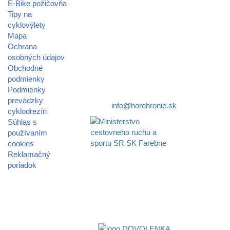
E-Bike požičovňa
oblastná organizácia cestovného ruchu
Tipy na
cyklovýlety
Klaster Horehronie
Mapa
združenie cestovného ruchu
Ochrana
osobných údajov
Nám. gen. M.R. Štefánika 3
Obchodné
977 01 Brezno
podmienky
Podmienky
Telefón:
+421 911 633 119
prevádzky
E-mail:
info@horehronie.sk
cyklodrezín
Súhlas s
používaním
cookies
Reklamačný
Aktivita realizovaná s
poriadok
finančnou podporou
Ministerstva cestovného
© 2026
ruchu
horehronie.sk
a športu Slovenskej
republiky