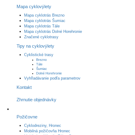
Mapa cyklovýlety
Mapa cyklotrás Brezno
Mapa cyklotrás Šumiac
Mapa cyklotrás Tále
Mapa cyklotrás Dolné Horehronie
Značené cyklotrasy
Tipy na cyklovýlety
Cyklistické trasy
Brezno
Tále
Šumiac
Dolné Horehronie
Vyhľladávanie podľa parametrov
Kontakt
Zhrnutie objednávky
Požičovne
Cyklodreziny, Hronec
Mobilná požičovňa Hronec