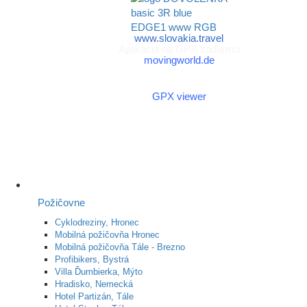
www.slovakia.travel
Aplikácia na GPX zadarmo
movingworld.de
Aplikácia na GPX zadarmo
(Android)
GPX viewer
Požičovne
Cyklodreziny, Hronec
Mobilná požičovňa Hronec
Mobilná požičovňa Tále - Brezno
Profibikers, Bystrá
Villa Ďumbierka, Mýto
Hradisko, Nemecká
Hotel Partizán, Tále