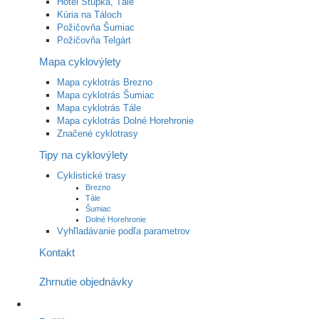
Hotel Stupka, Tále
Kúria na Táloch
Požičovňa Šumiac
Požičovňa Telgárt
Mapa cyklovýlety
Mapa cyklotrás Brezno
Mapa cyklotrás Šumiac
Mapa cyklotrás Tále
Mapa cyklotrás Dolné Horehronie
Značené cyklotrasy
Tipy na cyklovýlety
Cyklistické trasy
Brezno
Tále
Šumiac
Dolné Horehronie
Vyhľladávanie podľa parametrov
Kontakt
Zhrnutie objednávky