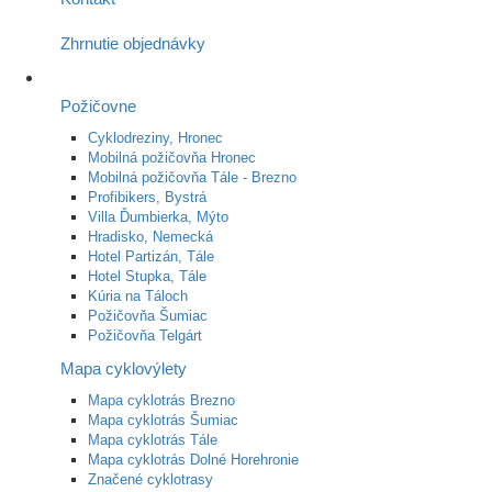
Zhrnutie objednávky
Požičovne
Cyklodreziny, Hronec
Mobilná požičovňa Hronec
Mobilná požičovňa Tále - Brezno
Profibikers, Bystrá
Villa Ďumbierka, Mýto
Hradisko, Nemecká
Hotel Partizán, Tále
Hotel Stupka, Tále
Kúria na Táloch
Požičovňa Šumiac
Požičovňa Telgárt
Mapa cyklovýlety
Mapa cyklotrás Brezno
Mapa cyklotrás Šumiac
Mapa cyklotrás Tále
Mapa cyklotrás Dolné Horehronie
Značené cyklotrasy