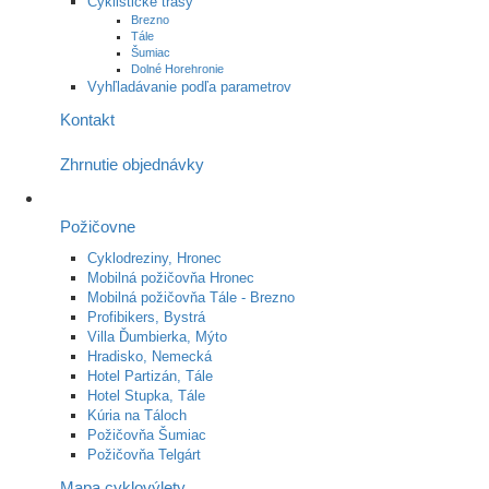
Cyklistické trasy
Brezno
Tále
Šumiac
Dolné Horehronie
Vyhľladávanie podľa parametrov
Kontakt
Zhrnutie objednávky
Požičovne
Cyklodreziny, Hronec
Mobilná požičovňa Hronec
Mobilná požičovňa Tále - Brezno
Profibikers, Bystrá
Villa Ďumbierka, Mýto
Hradisko, Nemecká
Hotel Partizán, Tále
Hotel Stupka, Tále
Kúria na Táloch
Požičovňa Šumiac
Požičovňa Telgárt
Mapa cyklovýlety