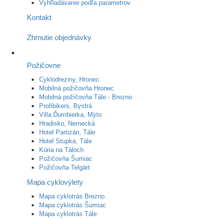
Vyhľladávanie podľa parametrov
Kontakt
Zhrnutie objednávky
Požičovne
Cyklodreziny, Hronec
Mobilná požičovňa Hronec
Mobilná požičovňa Tále - Brezno
Profibikers, Bystrá
Villa Ďumbierka, Mýto
Hradisko, Nemecká
Hotel Partizán, Tále
Hotel Stupka, Tále
Kúria na Táloch
Požičovňa Šumiac
Požičovňa Telgárt
Mapa cyklovýlety
Mapa cyklotrás Brezno
Mapa cyklotrás Šumiac
Mapa cyklotrás Tále