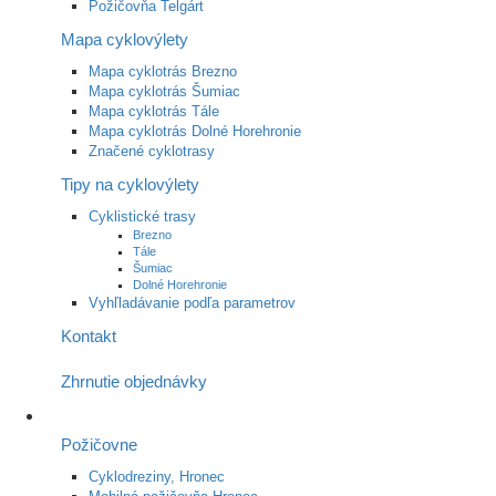
Požičovňa Telgárt
Mapa cyklovýlety
Mapa cyklotrás Brezno
Mapa cyklotrás Šumiac
Mapa cyklotrás Tále
Mapa cyklotrás Dolné Horehronie
Značené cyklotrasy
Tipy na cyklovýlety
Cyklistické trasy
Brezno
Tále
Šumiac
Dolné Horehronie
Vyhľladávanie podľa parametrov
Kontakt
Zhrnutie objednávky
Požičovne
Cyklodreziny, Hronec