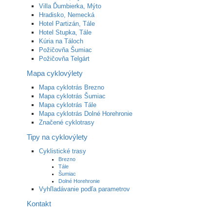
Villa Ďumbierka, Mýto
Hradisko, Nemecká
Hotel Partizán, Tále
Hotel Stupka, Tále
Kúria na Táloch
Požičovňa Šumiac
Požičovňa Telgárt
Mapa cyklovýlety
Mapa cyklotrás Brezno
Mapa cyklotrás Šumiac
Mapa cyklotrás Tále
Mapa cyklotrás Dolné Horehronie
Značené cyklotrasy
Tipy na cyklovýlety
Cyklistické trasy
Brezno
Tále
Šumiac
Dolné Horehronie
Vyhľladávanie podľa parametrov
Kontakt