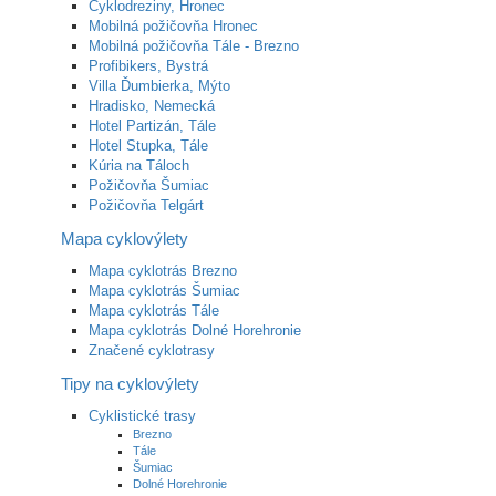
Cyklodreziny, Hronec
Mobilná požičovňa Hronec
Mobilná požičovňa Tále - Brezno
Profibikers, Bystrá
Villa Ďumbierka, Mýto
Hradisko, Nemecká
Hotel Partizán, Tále
Hotel Stupka, Tále
Kúria na Táloch
Požičovňa Šumiac
Požičovňa Telgárt
Mapa cyklovýlety
Mapa cyklotrás Brezno
Mapa cyklotrás Šumiac
Mapa cyklotrás Tále
Mapa cyklotrás Dolné Horehronie
Značené cyklotrasy
Tipy na cyklovýlety
Cyklistické trasy
Brezno
Tále
Šumiac
Dolné Horehronie