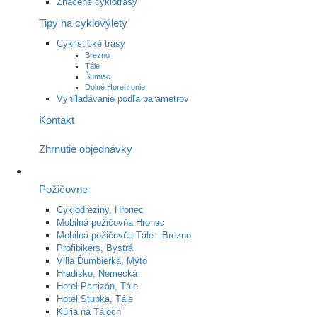
Značené cyklotrasy
Tipy na cyklovýlety
Cyklistické trasy
Brezno
Tále
Šumiac
Dolné Horehronie
Vyhľladávanie podľa parametrov
Kontakt
Zhrnutie objednávky
Požičovne
Cyklodreziny, Hronec
Mobilná požičovňa Hronec
Mobilná požičovňa Tále - Brezno
Profibikers, Bystrá
Villa Ďumbierka, Mýto
Hradisko, Nemecká
Hotel Partizán, Tále
Hotel Stupka, Tále
Kúria na Táloch