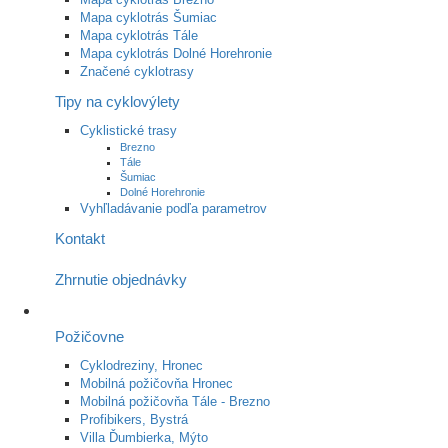
Mapa cyklotrás Šumiac
Mapa cyklotrás Tále
Mapa cyklotrás Dolné Horehronie
Značené cyklotrasy
Tipy na cyklovýlety
Cyklistické trasy
Brezno
Tále
Šumiac
Dolné Horehronie
Vyhľladávanie podľa parametrov
Kontakt
Zhrnutie objednávky
Požičovne
Cyklodreziny, Hronec
Mobilná požičovňa Hronec
Mobilná požičovňa Tále - Brezno
Profibikers, Bystrá
Villa Ďumbierka, Mýto