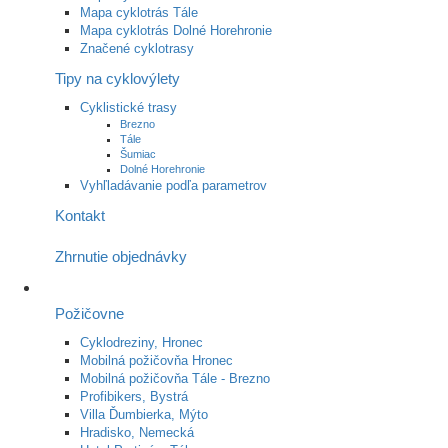
Mapa cyklotrás Tále
Mapa cyklotrás Dolné Horehronie
Značené cyklotrasy
Tipy na cyklovýlety
Cyklistické trasy
Brezno
Tále
Šumiac
Dolné Horehronie
Vyhľladávanie podľa parametrov
Kontakt
Zhrnutie objednávky
Požičovne
Cyklodreziny, Hronec
Mobilná požičovňa Hronec
Mobilná požičovňa Tále - Brezno
Profibikers, Bystrá
Villa Ďumbierka, Mýto
Hradisko, Nemecká