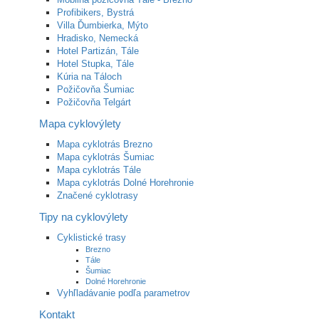
Profibikers, Bystrá
Villa Ďumbierka, Mýto
Hradisko, Nemecká
Hotel Partizán, Tále
Hotel Stupka, Tále
Kúria na Táloch
Požičovňa Šumiac
Požičovňa Telgárt
Mapa cyklovýlety
Mapa cyklotrás Brezno
Mapa cyklotrás Šumiac
Mapa cyklotrás Tále
Mapa cyklotrás Dolné Horehronie
Značené cyklotrasy
Tipy na cyklovýlety
Cyklistické trasy
Brezno
Tále
Šumiac
Dolné Horehronie
Vyhľladávanie podľa parametrov
Kontakt