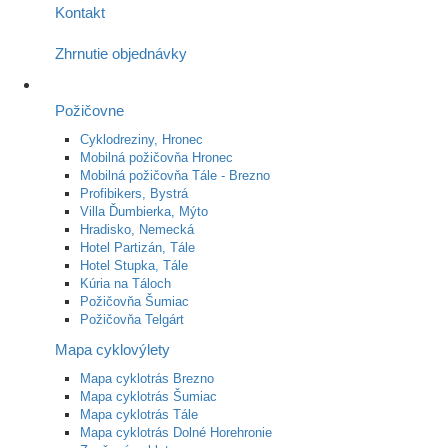
Kontakt
Zhrnutie objednávky
Požičovne
Cyklodreziny, Hronec
Mobilná požičovňa Hronec
Mobilná požičovňa Tále - Brezno
Profibikers, Bystrá
Villa Ďumbierka, Mýto
Hradisko, Nemecká
Hotel Partizán, Tále
Hotel Stupka, Tále
Kúria na Táloch
Požičovňa Šumiac
Požičovňa Telgárt
Mapa cyklovýlety
Mapa cyklotrás Brezno
Mapa cyklotrás Šumiac
Mapa cyklotrás Tále
Mapa cyklotrás Dolné Horehronie