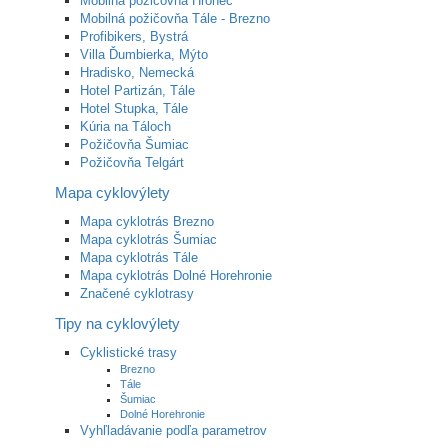
Mobilná požičovňa Hronec
Mobilná požičovňa Tále - Brezno
Profibikers, Bystrá
Villa Ďumbierka, Mýto
Hradisko, Nemecká
Hotel Partizán, Tále
Hotel Stupka, Tále
Kúria na Táloch
Požičovňa Šumiac
Požičovňa Telgárt
Mapa cyklovýlety
Mapa cyklotrás Brezno
Mapa cyklotrás Šumiac
Mapa cyklotrás Tále
Mapa cyklotrás Dolné Horehronie
Značené cyklotrasy
Tipy na cyklovýlety
Cyklistické trasy
Brezno
Tále
Šumiac
Dolné Horehronie
Vyhľladávanie podľa parametrov