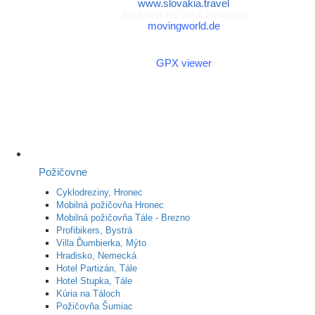
www.slovakia.travel
Aplikácia na GPX zadarmo
movingworld.de
Aplikácia na GPX zadarmo
(Android)
GPX viewer
Požičovne
Cyklodreziny, Hronec
Mobilná požičovňa Hronec
Mobilná požičovňa Tále - Brezno
Profibikers, Bystrá
Villa Ďumbierka, Mýto
Hradisko, Nemecká
Hotel Partizán, Tále
Hotel Stupka, Tále
Kúria na Táloch
Požičovňa Šumiac