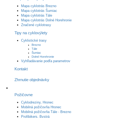
Mapa cyklotrás Brezno
Mapa cyklotrás Šumiac
Mapa cyklotrás Tále
Mapa cyklotrás Dolné Horehronie
Značené cyklotrasy
Tipy na cyklovýlety
Cyklistické trasy
Brezno
Tále
Šumiac
Dolné Horehronie
Vyhľladávanie podľa parametrov
Kontakt
Zhrnutie objednávky
Požičovne
Cyklodreziny, Hronec
Mobilná požičovňa Hronec
Mobilná požičovňa Tále - Brezno
Profibikers, Bystrá