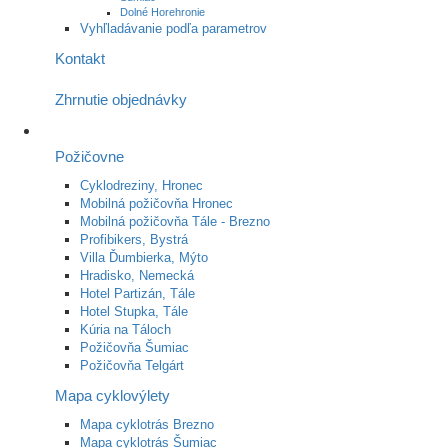
Dolné Horehronie
Vyhľladávanie podľa parametrov
Kontakt
Zhrnutie objednávky
Požičovne
Cyklodreziny, Hronec
Mobilná požičovňa Hronec
Mobilná požičovňa Tále - Brezno
Profibikers, Bystrá
Villa Ďumbierka, Mýto
Hradisko, Nemecká
Hotel Partizán, Tále
Hotel Stupka, Tále
Kúria na Táloch
Požičovňa Šumiac
Požičovňa Telgárt
Mapa cyklovýlety
Mapa cyklotrás Brezno
Mapa cyklotrás Šumiac