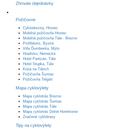
Zhrnutie objednávky
Požičovne
Cyklodreziny, Hronec
Mobilná požičovňa Hronec
Mobilná požičovňa Tále - Brezno
Profibikers, Bystrá
Villa Ďumbierka, Mýto
Hradisko, Nemecká
Hotel Partizán, Tále
Hotel Stupka, Tále
Kúria na Táloch
Požičovňa Šumiac
Požičovňa Telgárt
Mapa cyklovýlety
Mapa cyklotrás Brezno
Mapa cyklotrás Šumiac
Mapa cyklotrás Tále
Mapa cyklotrás Dolné Horehronie
Značené cyklotrasy
Tipy na cyklovýlety