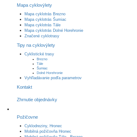
Mapa cyklovýlety
Mapa cyklotrás Brezno
Mapa cyklotrás Šumiac
Mapa cyklotrás Tále
Mapa cyklotrás Dolné Horehronie
Značené cyklotrasy
Tipy na cyklovýlety
Cyklistické trasy
Brezno
Tále
Šumiac
Dolné Horehronie
Vyhľladávanie podľa parametrov
Kontakt
Zhrnutie objednávky
Požičovne
Cyklodreziny, Hronec
Mobilná požičovňa Hronec
Mobilná požičovňa Tále - Brezno