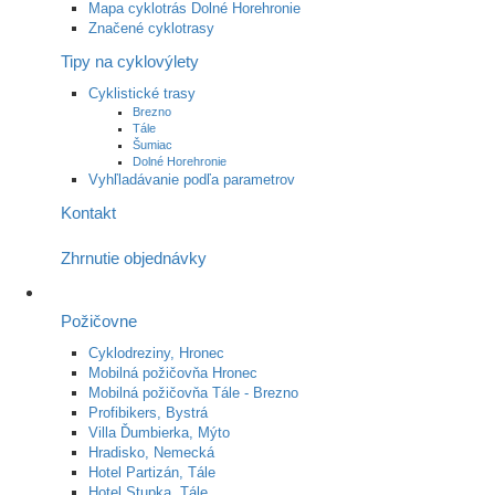
Mapa cyklotrás Dolné Horehronie
Značené cyklotrasy
Tipy na cyklovýlety
Cyklistické trasy
Brezno
Tále
Šumiac
Dolné Horehronie
Vyhľladávanie podľa parametrov
Kontakt
Zhrnutie objednávky
Požičovne
Cyklodreziny, Hronec
Mobilná požičovňa Hronec
Mobilná požičovňa Tále - Brezno
Profibikers, Bystrá
Villa Ďumbierka, Mýto
Hradisko, Nemecká
Hotel Partizán, Tále
Hotel Stupka, Tále