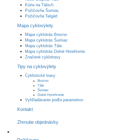
Kúria na Táloch
Požičovňa Šumiac
Požičovňa Telgárt
Mapa cyklovýlety
Mapa cyklotrás Brezno
Mapa cyklotrás Šumiac
Mapa cyklotrás Tále
Mapa cyklotrás Dolné Horehronie
Značené cyklotrasy
Tipy na cyklovýlety
Cyklistické trasy
Brezno
Tále
Šumiac
Dolné Horehronie
Vyhľladávanie podľa parametrov
Kontakt
Zhrnutie objednávky
Požičovne