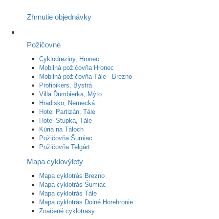
Zhrnutie objednávky
Požičovne
Cyklodreziny, Hronec
Mobilná požičovňa Hronec
Mobilná požičovňa Tále - Brezno
Profibikers, Bystrá
Villa Ďumbierka, Mýto
Hradisko, Nemecká
Hotel Partizán, Tále
Hotel Stupka, Tále
Kúria na Táloch
Požičovňa Šumiac
Požičovňa Telgárt
Mapa cyklovýlety
Mapa cyklotrás Brezno
Mapa cyklotrás Šumiac
Mapa cyklotrás Tále
Mapa cyklotrás Dolné Horehronie
Značené cyklotrasy