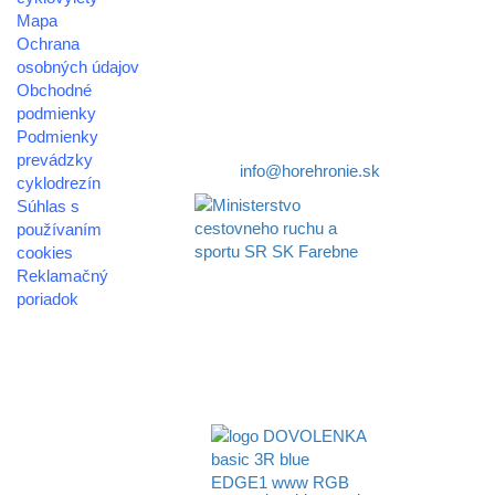
Mapa
združenie cestovného ruchu
Ochrana
osobných údajov
Nám. gen. M.R. Štefánika 3
Obchodné
977 01 Brezno
podmienky
Podmienky
Telefón:
+421 911 633 119
prevádzky
E-mail:
info@horehronie.sk
cyklodrezín
Súhlas s
používaním
cookies
Reklamačný
Aktivita realizovaná s
poriadok
finančnou podporou
Ministerstva cestovného
© 2026
ruchu
horehronie.sk
a športu Slovenskej
republiky