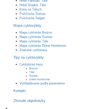
Hotel Partizán, Tále
Hotel Stupka, Tále
Kúria na Táloch
Požičovňa Šumiac
Požičovňa Telgárt
Mapa cyklovýlety
Mapa cyklotrás Brezno
Mapa cyklotrás Šumiac
Mapa cyklotrás Tále
Mapa cyklotrás Dolné Horehronie
Značené cyklotrasy
Tipy na cyklovýlety
Cyklistické trasy
Brezno
Tále
Šumiac
Dolné Horehronie
Vyhľladávanie podľa parametrov
Kontakt
Zhrnutie objednávky