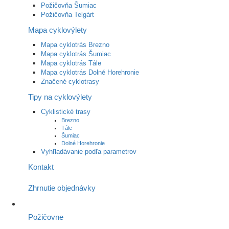
Požičovňa Šumiac
Požičovňa Telgárt
Mapa cyklovýlety
Mapa cyklotrás Brezno
Mapa cyklotrás Šumiac
Mapa cyklotrás Tále
Mapa cyklotrás Dolné Horehronie
Značené cyklotrasy
Tipy na cyklovýlety
Cyklistické trasy
Brezno
Tále
Šumiac
Dolné Horehronie
Vyhľladávanie podľa parametrov
Kontakt
Zhrnutie objednávky
Požičovne