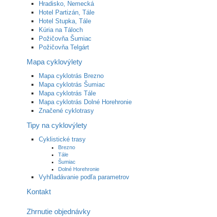
Hradisko, Nemecká
Hotel Partizán, Tále
Hotel Stupka, Tále
Kúria na Táloch
Požičovňa Šumiac
Požičovňa Telgárt
Mapa cyklovýlety
Mapa cyklotrás Brezno
Mapa cyklotrás Šumiac
Mapa cyklotrás Tále
Mapa cyklotrás Dolné Horehronie
Značené cyklotrasy
Tipy na cyklovýlety
Cyklistické trasy
Brezno
Tále
Šumiac
Dolné Horehronie
Vyhľladávanie podľa parametrov
Kontakt
Zhrnutie objednávky