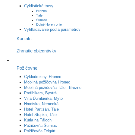
Cyklistické trasy
Brezno
Tále
Šumiac
Dolné Horehronie
Vyhľladávanie podľa parametrov
Kontakt
Zhrnutie objednávky
Požičovne
Cyklodreziny, Hronec
Mobilná požičovňa Hronec
Mobilná požičovňa Tále - Brezno
Profibikers, Bystrá
Villa Ďumbierka, Mýto
Hradisko, Nemecká
Hotel Partizán, Tále
Hotel Stupka, Tále
Kúria na Táloch
Požičovňa Šumiac
Požičovňa Telgárt