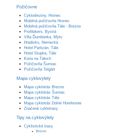
Požičovne
Cyklodreziny, Hronec
Mobilná požičovňa Hronec
Mobilná požičovňa Tále - Brezno
Profibikers, Bystrá
Villa Ďumbierka, Mýto
Hradisko, Nemecká
Hotel Partizán, Tále
Hotel Stupka, Tále
Kúria na Táloch
Požičovňa Šumiac
Požičovňa Telgárt
Mapa cyklovýlety
Mapa cyklotrás Brezno
Mapa cyklotrás Šumiac
Mapa cyklotrás Tále
Mapa cyklotrás Dolné Horehronie
Značené cyklotrasy
Tipy na cyklovýlety
Cyklistické trasy
Brezno