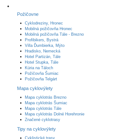
Požičovne
Cyklodreziny, Hronec
Mobilná požičovňa Hronec
Mobilná požičovňa Tále - Brezno
Profibikers, Bystrá
Villa Ďumbierka, Mýto
Hradisko, Nemecká
Hotel Partizán, Tále
Hotel Stupka, Tále
Kúria na Táloch
Požičovňa Šumiac
Požičovňa Telgárt
Mapa cyklovýlety
Mapa cyklotrás Brezno
Mapa cyklotrás Šumiac
Mapa cyklotrás Tále
Mapa cyklotrás Dolné Horehronie
Značené cyklotrasy
Tipy na cyklovýlety
Cyklistické trasy