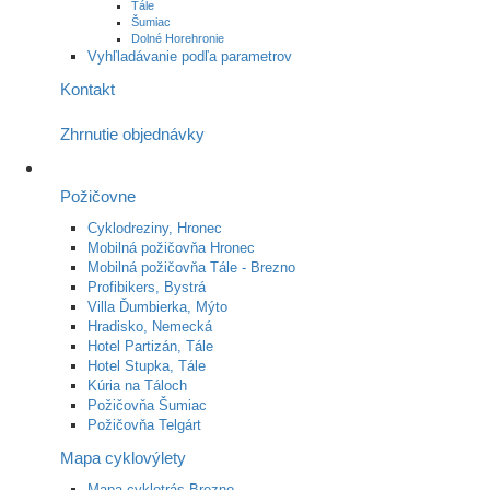
Tále
Šumiac
Dolné Horehronie
Vyhľladávanie podľa parametrov
Kontakt
Zhrnutie objednávky
Požičovne
Cyklodreziny, Hronec
Mobilná požičovňa Hronec
Mobilná požičovňa Tále - Brezno
Profibikers, Bystrá
Villa Ďumbierka, Mýto
Hradisko, Nemecká
Hotel Partizán, Tále
Hotel Stupka, Tále
Kúria na Táloch
Požičovňa Šumiac
Požičovňa Telgárt
Mapa cyklovýlety
Mapa cyklotrás Brezno