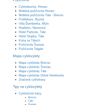
Cyklodreziny, Hronec
Mobilná požičovňa Hronec
Mobilná požičovňa Tále - Brezno
Profibikers, Bystrá
Villa Ďumbierka, Mýto
Hradisko, Nemecká
Hotel Partizán, Tále
Hotel Stupka, Tále
Kúria na Táloch
Požičovňa Šumiac
Požičovňa Telgárt
Mapa cyklovýlety
Mapa cyklotrás Brezno
Mapa cyklotrás Šumiac
Mapa cyklotrás Tále
Mapa cyklotrás Dolné Horehronie
Značené cyklotrasy
Tipy na cyklovýlety
Cyklistické trasy
Brezno
Tále
Šumiac