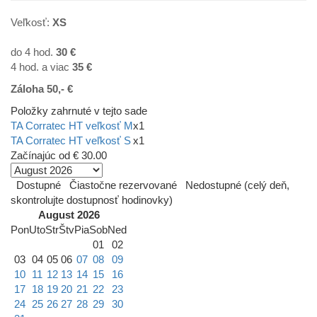
Veľkosť:
XS
do 4 hod.
30 €
4 hod. a viac
35
€
Záloha 50,- €
Položky zahrnuté v tejto sade
TA Corratec HT veľkosť M
x1
TA Corratec HT veľkosť S
x1
Začínajúc od
€ 30.00
Dostupné
Čiastočne rezervované
Nedostupné (celý deň,
skontrolujte dostupnosť hodinovky)
August 2026
Pon
Uto
Str
Štv
Pia
Sob
Ned
01
02
03
04
05
06
07
08
09
10
11
12
13
14
15
16
17
18
19
20
21
22
23
24
25
26
27
28
29
30