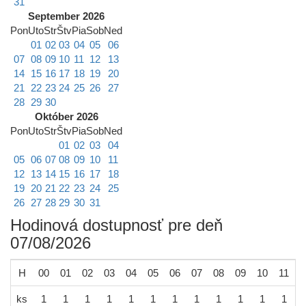
31
September 2026
Pon
Uto
Str
Štv
Pia
Sob
Ned
01
02
03
04
05
06
07
08
09
10
11
12
13
14
15
16
17
18
19
20
21
22
23
24
25
26
27
28
29
30
Október 2026
Pon
Uto
Str
Štv
Pia
Sob
Ned
01
02
03
04
05
06
07
08
09
10
11
12
13
14
15
16
17
18
19
20
21
22
23
24
25
26
27
28
29
30
31
Hodinová dostupnosť pre deň
07/08/2026
H
00
01
02
03
04
05
06
07
08
09
10
11
1
ks
1
1
1
1
1
1
1
1
1
1
1
1