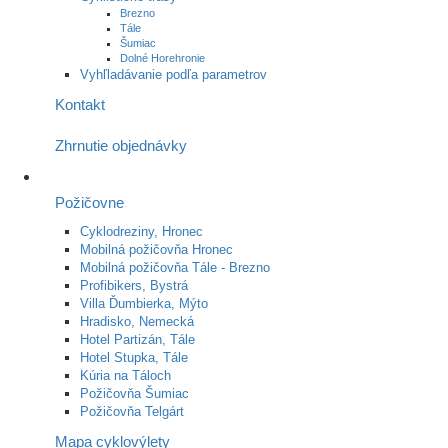
Brezno
Tále
Šumiac
Dolné Horehronie
Vyhľladávanie podľa parametrov
Kontakt
Zhrnutie objednávky
Požičovne
Cyklodreziny, Hronec
Mobilná požičovňa Hronec
Mobilná požičovňa Tále - Brezno
Profibikers, Bystrá
Villa Ďumbierka, Mýto
Hradisko, Nemecká
Hotel Partizán, Tále
Hotel Stupka, Tále
Kúria na Táloch
Požičovňa Šumiac
Požičovňa Telgárt
Mapa cyklovýlety