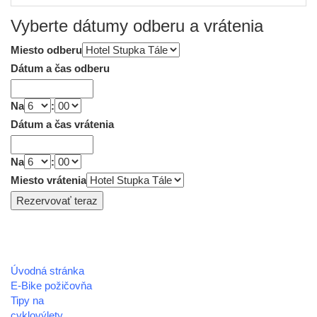
Vyberte dátumy odberu a vrátenia
Miesto odberu
Dátum a čas odberu
Na
:
Dátum a čas vrátenia
Na
:
Miesto vrátenia
Úvodná stránka
REGIÓN HOREHRONIE
E-Bike požičovňa
oblastná organizácia cestovného ruchu
Tipy na
cyklovýlety
Klaster Horehronie