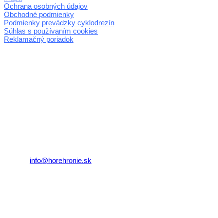
Ochrana osobných údajov
Obchodné podmienky
Podmienky prevádzky cyklodrezín
Súhlas s používaním cookies
Reklamačný poriadok
© 2026 horehronie.sk
REGIÓN HOREHRONIE
oblastná organizácia cestovného ruchu
Klaster Horehronie
združenie cestovného ruchu
Nám. gen. M.R. Štefánika 3
977 01 Brezno
Telefón:
+421 911 633 119
E-mail:
info@horehronie.sk