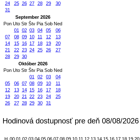
24
25
26
27
28
29
30
31
September 2026
Pon
Uto
Str
Štv
Pia
Sob
Ned
01
02
03
04
05
06
07
08
09
10
11
12
13
14
15
16
17
18
19
20
21
22
23
24
25
26
27
28
29
30
Október 2026
Pon
Uto
Str
Štv
Pia
Sob
Ned
01
02
03
04
05
06
07
08
09
10
11
12
13
14
15
16
17
18
19
20
21
22
23
24
25
26
27
28
29
30
31
Hodinová dostupnosť pre deň 08/08/2026
H
00
01
02
03
04
05
06
07
08
09
10
11
12
13
14
15
16
17
18
19
20