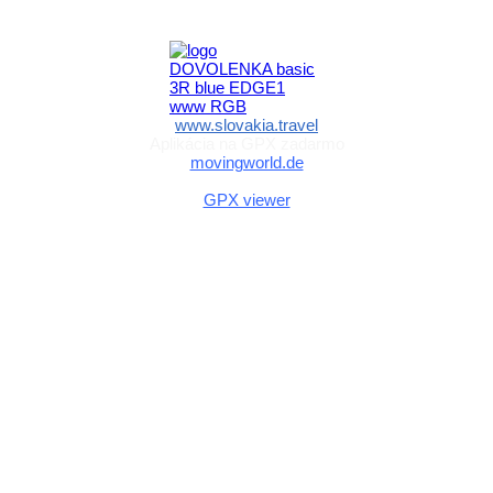
a športu Slovenskej republiky
www.slovakia.travel
Aplikácia na GPX zadarmo
movingworld.de
Aplikácia na GPX zadarmo (Android)
GPX viewer