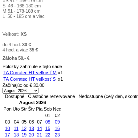
XS 41 - 158-175 cm
S 46 - 168-180 cm
M 51 - 178-188 cm
L 56 - 185 cm a viac
Veľkosť:
XS
do 4 hod.
30 €
4 hod. a viac
35
€
Záloha 50,- €
Položky zahrnuté v tejto sade
TA Corratec HT veľkosť M
x1
TA Corratec HT veľkosť S
x1
Začínajúc od
€ 30.00
Dostupné
Čiastočne rezervované
Nedostupné (celý deň, skontr
August 2026
Pon
Uto
Str
Štv
Pia
Sob
Ned
01
02
03
04
05
06
07
08
09
10
11
12
13
14
15
16
17
18
19
20
21
22
23