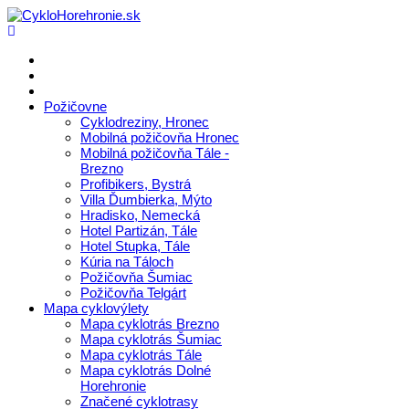
Požičovne
Cyklodreziny, Hronec
Mobilná požičovňa Hronec
Mobilná požičovňa Tále -
Brezno
Profibikers, Bystrá
Villa Ďumbierka, Mýto
Hradisko, Nemecká
Hotel Partizán, Tále
Hotel Stupka, Tále
Kúria na Táloch
Požičovňa Šumiac
Požičovňa Telgárt
Mapa cyklovýlety
Mapa cyklotrás Brezno
Mapa cyklotrás Šumiac
Mapa cyklotrás Tále
Mapa cyklotrás Dolné
Horehronie
Značené cyklotrasy