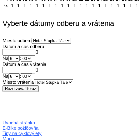
ks
1
1
1
1
1
1
1
1
1
1
1
1
1
1
1
1
1
1
1
1
1
Vyberte dátumy odberu a vrátenia
Miesto odberu
Dátum a čas odberu
Na
:
Dátum a čas vrátenia
Na
:
Miesto vrátenia
Úvodná stránka
E-Bike požičovňa
Tipy na cyklovýlety
Mapa