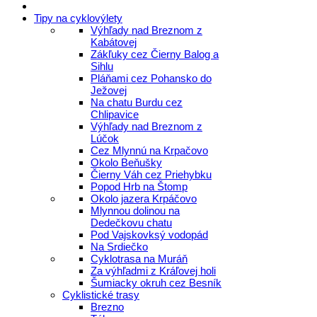
Tipy na cyklovýlety
Výhľady nad Breznom z
Kabátovej
Zákľuky cez Čierny Balog a
Sihlu
Pláňami cez Pohansko do
Ježovej
Na chatu Burdu cez
Chlipavice
Výhľady nad Breznom z
Lúčok
Cez Mlynnú na Krpačovo
Okolo Beňušky
Čierny Váh cez Priehybku
Popod Hrb na Štomp
Okolo jazera Krpáčovo
Mlynnou dolinou na
Dedečkovu chatu
Pod Vajskovksý vodopád
Na Srdiečko
Cyklotrasa na Muráň
Za výhľadmi z Kráľovej holi
Šumiacky okruh cez Besník
Cyklistické trasy
Brezno