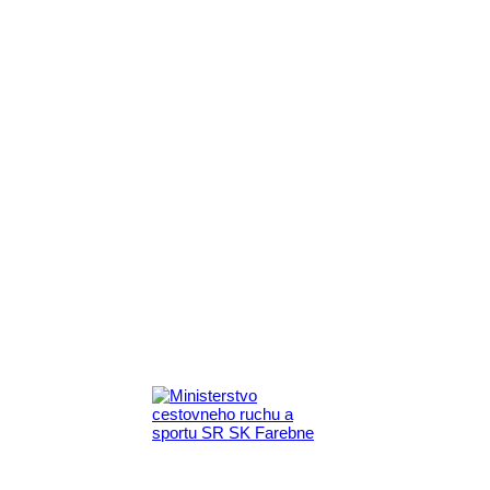
Aktivita realizovaná s finančnou podporou
Ministerstva cestovného ruchu