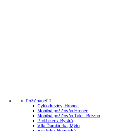
Požičovne
Cyklodreziny, Hronec
Mobilná požičovňa Hronec
Mobilná požičovňa Tále - Brezno
Profibikers, Bystrá
Villa Ďumbierka, Mýto
Hradisko, Nemecká