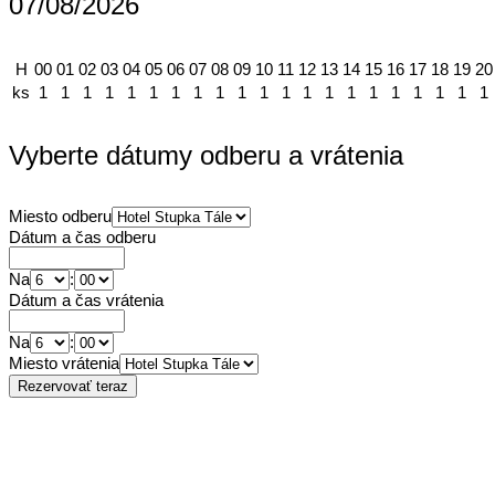
07/08/2026
H
00
01
02
03
04
05
06
07
08
09
10
11
12
13
14
15
16
17
18
19
20
ks
1
1
1
1
1
1
1
1
1
1
1
1
1
1
1
1
1
1
1
1
1
Vyberte dátumy odberu a vrátenia
Miesto odberu
Dátum a čas odberu
Na
:
Dátum a čas vrátenia
Na
:
Miesto vrátenia