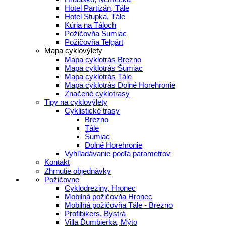
Hotel Partizán, Tále
Hotel Stupka, Tále
Kúria na Táloch
Požičovňa Šumiac
Požičovňa Telgárt
Mapa cyklovýlety
Mapa cyklotrás Brezno
Mapa cyklotrás Šumiac
Mapa cyklotrás Tále
Mapa cyklotrás Dolné Horehronie
Značené cyklotrasy
Tipy na cyklovýlety
Cyklistické trasy
Brezno
Tále
Šumiac
Dolné Horehronie
Vyhľladávanie podľa parametrov
Kontakt
Zhrnutie objednávky
Požičovne
Cyklodreziny, Hronec
Mobilná požičovňa Hronec
Mobilná požičovňa Tále - Brezno
Profibikers, Bystrá
Villa Ďumbierka, Mýto