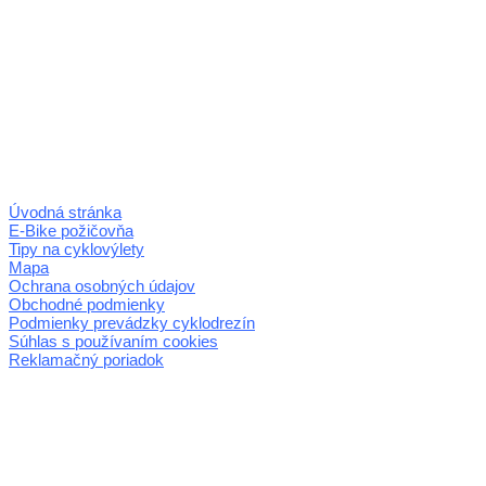
Úvodná stránka
E-Bike požičovňa
Tipy na cyklovýlety
Mapa
Ochrana osobných údajov
Obchodné podmienky
Podmienky prevádzky cyklodrezín
Súhlas s používaním cookies
Reklamačný poriadok
© 2026 horehronie.sk
REGIÓN HOREHRONIE
oblastná organizácia cestovného ruchu
Klaster Horehronie