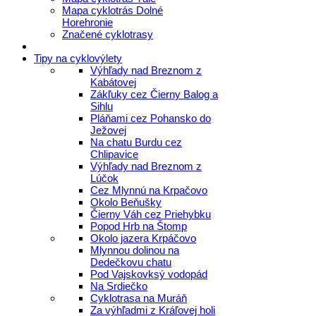
Mapa cyklotrás Dolné
Horehronie
Značené cyklotrasy
Tipy na cyklovýlety
Výhľady nad Breznom z
Kabátovej
Zákľuky cez Čierny Balog a
Sihlu
Pláňami cez Pohansko do
Ježovej
Na chatu Burdu cez
Chlipavice
Výhľady nad Breznom z
Lúčok
Cez Mlynnú na Krpačovo
Okolo Beňušky
Čierny Váh cez Priehybku
Popod Hrb na Štomp
Okolo jazera Krpáčovo
Mlynnou dolinou na
Dedečkovu chatu
Pod Vajskovksý vodopád
Na Srdiečko
Cyklotrasa na Muráň
Za výhľadmi z Kráľovej holi