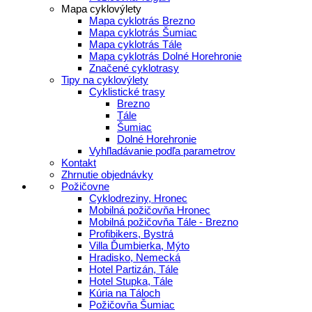
Mapa cyklovýlety
Mapa cyklotrás Brezno
Mapa cyklotrás Šumiac
Mapa cyklotrás Tále
Mapa cyklotrás Dolné Horehronie
Značené cyklotrasy
Tipy na cyklovýlety
Cyklistické trasy
Brezno
Tále
Šumiac
Dolné Horehronie
Vyhľladávanie podľa parametrov
Kontakt
Zhrnutie objednávky
Požičovne
Cyklodreziny, Hronec
Mobilná požičovňa Hronec
Mobilná požičovňa Tále - Brezno
Profibikers, Bystrá
Villa Ďumbierka, Mýto
Hradisko, Nemecká
Hotel Partizán, Tále
Hotel Stupka, Tále
Kúria na Táloch
Požičovňa Šumiac