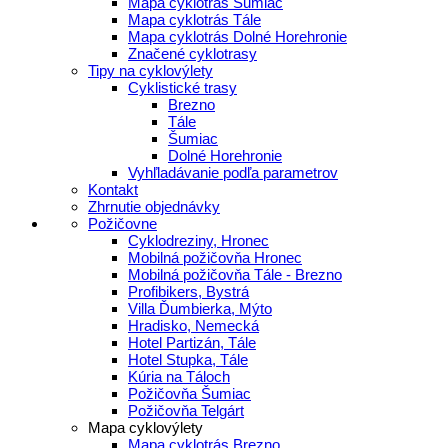
Mapa cyklotrás Šumiac
Mapa cyklotrás Tále
Mapa cyklotrás Dolné Horehronie
Značené cyklotrasy
Tipy na cyklovýlety
Cyklistické trasy
Brezno
Tále
Šumiac
Dolné Horehronie
Vyhľladávanie podľa parametrov
Kontakt
Zhrnutie objednávky
Požičovne
Cyklodreziny, Hronec
Mobilná požičovňa Hronec
Mobilná požičovňa Tále - Brezno
Profibikers, Bystrá
Villa Ďumbierka, Mýto
Hradisko, Nemecká
Hotel Partizán, Tále
Hotel Stupka, Tále
Kúria na Táloch
Požičovňa Šumiac
Požičovňa Telgárt
Mapa cyklovýlety
Mapa cyklotrás Brezno