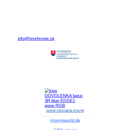
združenie cestovného ruchu
Nám. gen. M.R. Štefánika 3
977 01 Brezno
Telefón:
+421 911 633 119
E-mail:
info@horehronie.sk
Aktivita realizovaná s finančnou podporou
Ministerstva cestovného ruchu
a športu Slovenskej republiky
www.slovakia.travel
Aplikácia na GPX zadarmo
movingworld.de
Aplikácia na GPX zadarmo (Android)