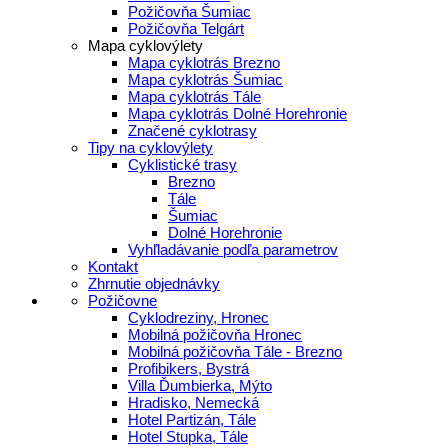
Požičovňa Šumiac
Požičovňa Telgárt
Mapa cyklovýlety
Mapa cyklotrás Brezno
Mapa cyklotrás Šumiac
Mapa cyklotrás Tále
Mapa cyklotrás Dolné Horehronie
Značené cyklotrasy
Tipy na cyklovýlety
Cyklistické trasy
Brezno
Tále
Šumiac
Dolné Horehronie
Vyhľladávanie podľa parametrov
Kontakt
Zhrnutie objednávky
Požičovne
Cyklodreziny, Hronec
Mobilná požičovňa Hronec
Mobilná požičovňa Tále - Brezno
Profibikers, Bystrá
Villa Ďumbierka, Mýto
Hradisko, Nemecká
Hotel Partizán, Tále
Hotel Stupka, Tále