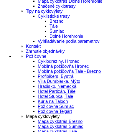
Mapa cyklotrás Dolné Horehronie
Značené cyklotrasy
Tipy na cyklovýlety
Cyklistické trasy
Brezno
Tále
Šumiac
Dolné Horehronie
Vyhľladávanie podľa parametrov
Kontakt
Zhrnutie objednávky
Požičovne
Cyklodreziny, Hronec
Mobilná požičovňa Hronec
Mobilná požičovňa Tále - Brezno
Profibikers, Bystrá
Villa Ďumbierka, Mýto
Hradisko, Nemecká
Hotel Partizán, Tále
Hotel Stupka, Tále
Kúria na Táloch
Požičovňa Šumiac
Požičovňa Telgárt
Mapa cyklovýlety
Mapa cyklotrás Brezno
Mapa cyklotrás Šumiac
Mapa cyklotrás Tále