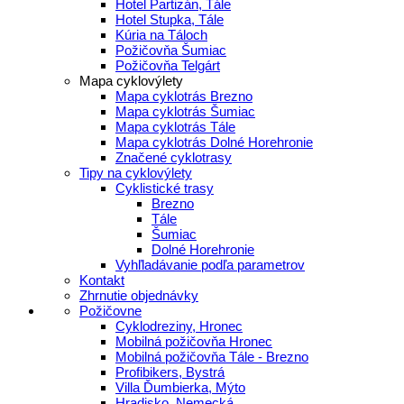
Hotel Partizán, Tále
Hotel Stupka, Tále
Kúria na Táloch
Požičovňa Šumiac
Požičovňa Telgárt
Mapa cyklovýlety
Mapa cyklotrás Brezno
Mapa cyklotrás Šumiac
Mapa cyklotrás Tále
Mapa cyklotrás Dolné Horehronie
Značené cyklotrasy
Tipy na cyklovýlety
Cyklistické trasy
Brezno
Tále
Šumiac
Dolné Horehronie
Vyhľladávanie podľa parametrov
Kontakt
Zhrnutie objednávky
Požičovne
Cyklodreziny, Hronec
Mobilná požičovňa Hronec
Mobilná požičovňa Tále - Brezno
Profibikers, Bystrá
Villa Ďumbierka, Mýto
Hradisko, Nemecká