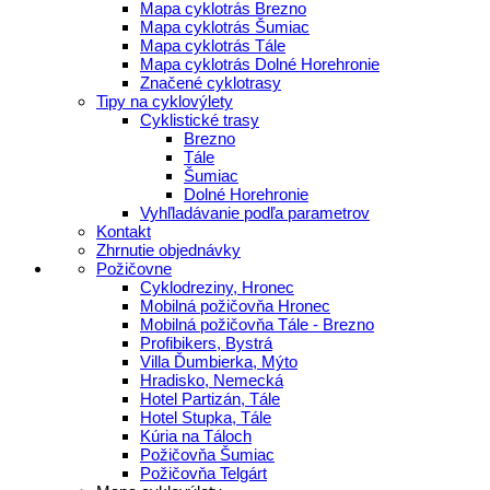
Mapa cyklotrás Brezno
Mapa cyklotrás Šumiac
Mapa cyklotrás Tále
Mapa cyklotrás Dolné Horehronie
Značené cyklotrasy
Tipy na cyklovýlety
Cyklistické trasy
Brezno
Tále
Šumiac
Dolné Horehronie
Vyhľladávanie podľa parametrov
Kontakt
Zhrnutie objednávky
Požičovne
Cyklodreziny, Hronec
Mobilná požičovňa Hronec
Mobilná požičovňa Tále - Brezno
Profibikers, Bystrá
Villa Ďumbierka, Mýto
Hradisko, Nemecká
Hotel Partizán, Tále
Hotel Stupka, Tále
Kúria na Táloch
Požičovňa Šumiac
Požičovňa Telgárt