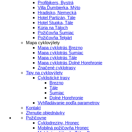
Profibikers, Bystrá
Villa Ďumbierka, Mýto
Hradisko, Nemecká
Hotel Partizán, Tále
Hotel Stupka, Tále
Kúria na Táloch
Požičovňa Šumiac
Požičovňa Telgárt
Mapa cyklovýlety
Mapa cyklotrás Brezno
Mapa cyklotrás Šumiac
Mapa cyklotrás Tále
Mapa cyklotrás Dolné Horehronie
Značené cyklotrasy
Tipy na cyklovýlety
Cyklistické trasy
Brezno
Tále
Šumiac
Dolné Horehronie
Vyhľladávanie podľa parametrov
Kontakt
Zhrnutie objednávky
Požičovne
Cyklodreziny, Hronec
Mobilná požičovňa Hronec