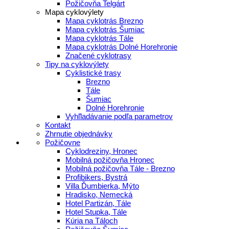
Požičovňa Telgárt
Mapa cyklovýlety
Mapa cyklotrás Brezno
Mapa cyklotrás Šumiac
Mapa cyklotrás Tále
Mapa cyklotrás Dolné Horehronie
Značené cyklotrasy
Tipy na cyklovýlety
Cyklistické trasy
Brezno
Tále
Šumiac
Dolné Horehronie
Vyhľladávanie podľa parametrov
Kontakt
Zhrnutie objednávky
Požičovne
Cyklodreziny, Hronec
Mobilná požičovňa Hronec
Mobilná požičovňa Tále - Brezno
Profibikers, Bystrá
Villa Ďumbierka, Mýto
Hradisko, Nemecká
Hotel Partizán, Tále
Hotel Stupka, Tále
Kúria na Táloch