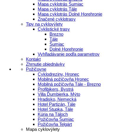
Mapa cyklotrás Šumiac
Mapa cyklotrás Tále
Mapa cyklotrás Dolné Horehronie
Značené cyklotrasy
Tipy na cyklovýlety
Cyklistické trasy
Brezno
Tále
Šumiac
Dolné Horehronie
Vyhľladávanie podľa parametrov
Kontakt
Zhrnutie objednávky
Požičovne
Cyklodreziny, Hronec
Mobilná požičovňa Hronec
Mobilná požičovňa Tále - Brezno
Profibikers, Bystrá
Villa Ďumbierka, Mýto
Hradisko, Nemecká
Hotel Partizán, Tále
Hotel Stupka, Tále
Kúria na Táloch
Požičovňa Šumiac
Požičovňa Telgárt
Mapa cyklovýlety