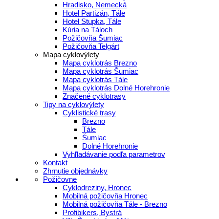
Hradisko, Nemecká
Hotel Partizán, Tále
Hotel Stupka, Tále
Kúria na Táloch
Požičovňa Šumiac
Požičovňa Telgárt
Mapa cyklovýlety
Mapa cyklotrás Brezno
Mapa cyklotrás Šumiac
Mapa cyklotrás Tále
Mapa cyklotrás Dolné Horehronie
Značené cyklotrasy
Tipy na cyklovýlety
Cyklistické trasy
Brezno
Tále
Šumiac
Dolné Horehronie
Vyhľladávanie podľa parametrov
Kontakt
Zhrnutie objednávky
Požičovne
Cyklodreziny, Hronec
Mobilná požičovňa Hronec
Mobilná požičovňa Tále - Brezno
Profibikers, Bystrá