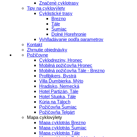
Značené cyklotrasy
Tipy na cyklovýlety
Cyklistické trasy
Brezno
Tále
Šumiac
Dolné Horehronie
Vyhľladávanie podľa parametrov
Kontakt
Zhrnutie objednávky
Požičovne
Cyklodreziny, Hronec
Mobilná požičovňa Hronec
Mobilná požičovňa Tále - Brezno
Profibikers, Bystrá
Villa Ďumbierka, Mýto
Hradisko, Nemecká
Hotel Partizán, Tále
Hotel Stupka, Tále
Kúria na Táloch
Požičovňa Šumiac
Požičovňa Telgárt
Mapa cyklovýlety
Mapa cyklotrás Brezno
Mapa cyklotrás Šumiac
Mapa cyklotrás Tále