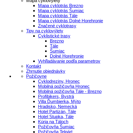
Mapa cyklovýlety
Mapa cyklotrás Brezno
Mapa cyklotrás Šumiac
Mapa cyklotrás Tále
Mapa cyklotrás Dolné Horehronie
Značené cyklotrasy
Tipy na cyklovýlety
Cyklistické trasy
Brezno
Tále
Šumiac
Dolné Horehronie
Vyhľladávanie podľa parametrov
Kontakt
Zhrnutie objednávky
Požičovne
Cyklodreziny, Hronec
Mobilná požičovňa Hronec
Mobilná požičovňa Tále - Brezno
Profibikers, Bystrá
Villa Ďumbierka, Mýto
Hradisko, Nemecká
Hotel Partizán, Tále
Hotel Stupka, Tále
Kúria na Táloch
Požičovňa Šumiac
Požičovňa Telgárt