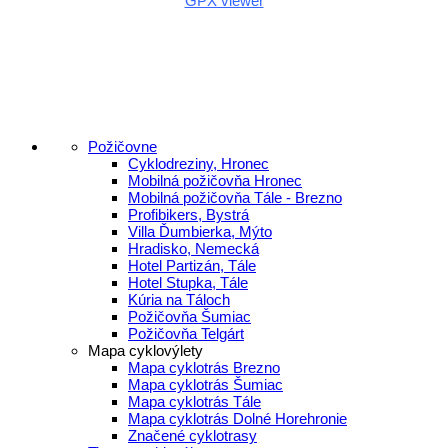
GPX viewer
Požičovne
Cyklodreziny, Hronec
Mobilná požičovňa Hronec
Mobilná požičovňa Tále - Brezno
Profibikers, Bystrá
Villa Ďumbierka, Mýto
Hradisko, Nemecká
Hotel Partizán, Tále
Hotel Stupka, Tále
Kúria na Táloch
Požičovňa Šumiac
Požičovňa Telgárt
Mapa cyklovýlety
Mapa cyklotrás Brezno
Mapa cyklotrás Šumiac
Mapa cyklotrás Tále
Mapa cyklotrás Dolné Horehronie
Značené cyklotrasy