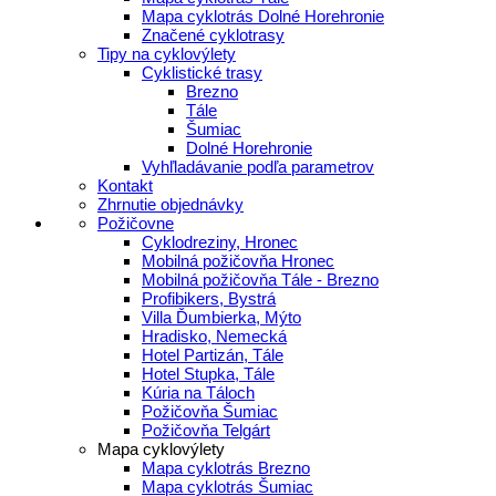
Mapa cyklotrás Dolné Horehronie
Značené cyklotrasy
Tipy na cyklovýlety
Cyklistické trasy
Brezno
Tále
Šumiac
Dolné Horehronie
Vyhľladávanie podľa parametrov
Kontakt
Zhrnutie objednávky
Požičovne
Cyklodreziny, Hronec
Mobilná požičovňa Hronec
Mobilná požičovňa Tále - Brezno
Profibikers, Bystrá
Villa Ďumbierka, Mýto
Hradisko, Nemecká
Hotel Partizán, Tále
Hotel Stupka, Tále
Kúria na Táloch
Požičovňa Šumiac
Požičovňa Telgárt
Mapa cyklovýlety
Mapa cyklotrás Brezno
Mapa cyklotrás Šumiac