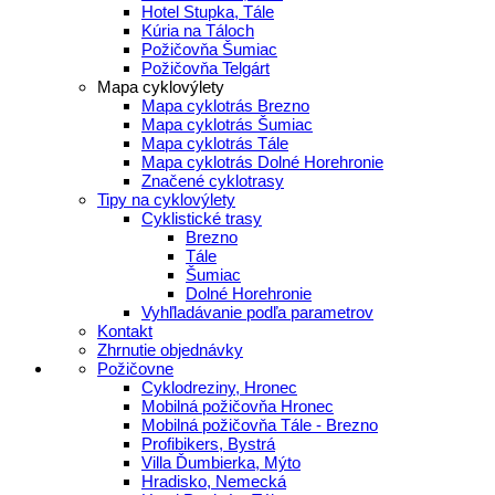
Hotel Stupka, Tále
Kúria na Táloch
Požičovňa Šumiac
Požičovňa Telgárt
Mapa cyklovýlety
Mapa cyklotrás Brezno
Mapa cyklotrás Šumiac
Mapa cyklotrás Tále
Mapa cyklotrás Dolné Horehronie
Značené cyklotrasy
Tipy na cyklovýlety
Cyklistické trasy
Brezno
Tále
Šumiac
Dolné Horehronie
Vyhľladávanie podľa parametrov
Kontakt
Zhrnutie objednávky
Požičovne
Cyklodreziny, Hronec
Mobilná požičovňa Hronec
Mobilná požičovňa Tále - Brezno
Profibikers, Bystrá
Villa Ďumbierka, Mýto
Hradisko, Nemecká