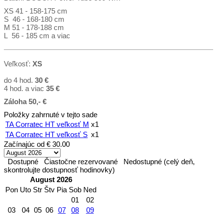
XS 41 - 158-175 cm
S 46 - 168-180 cm
M 51 - 178-188 cm
L 56 - 185 cm a viac
Veľkosť:
XS
do 4 hod.
30 €
4 hod. a viac
35
€
Záloha 50,- €
Položky zahrnuté v tejto sade
TA Corratec HT veľkosť M
x1
TA Corratec HT veľkosť S
x1
Začínajúc od
€ 30.00
Dostupné
Čiastočne rezervované
Nedostupné (celý deň,
skontrolujte dostupnosť hodinovky)
August 2026
Pon
Uto
Str
Štv
Pia
Sob
Ned
01
02
03
04
05
06
07
08
09