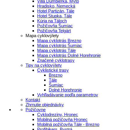
Villa Ďumbierka, Mýto
Hradisko, Nemecká
Hotel Partizán, Tále
Hotel Stupka, Tále
Kúria na Táloch
Požičovňa Šumiac
Požičovňa Telgárt
Mapa cyklovýlety
Mapa cyklotrás Brezno
Mapa cyklotrás Šumiac
Mapa cyklotrás Tále
Mapa cyklotrás Dolné Horehronie
Značené cyklotrasy
Tipy na cyklovýlety
Cyklistické trasy
Brezno
Tále
Šumiac
Dolné Horehronie
Vyhľladávanie podľa parametrov
Kontakt
Zhrnutie objednávky
Požičovne
Cyklodreziny, Hronec
Mobilná požičovňa Hronec
Mobilná požičovňa Tále - Brezno
Profibikers, Bystrá