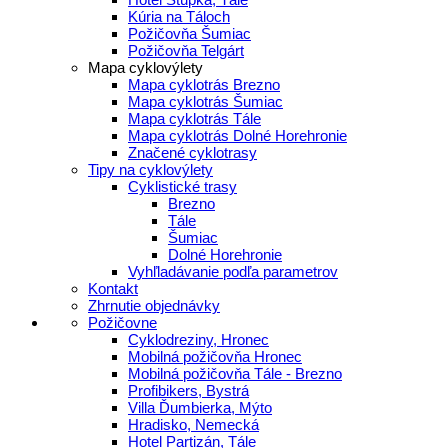
Kúria na Táloch
Požičovňa Šumiac
Požičovňa Telgárt
Mapa cyklovýlety
Mapa cyklotrás Brezno
Mapa cyklotrás Šumiac
Mapa cyklotrás Tále
Mapa cyklotrás Dolné Horehronie
Značené cyklotrasy
Tipy na cyklovýlety
Cyklistické trasy
Brezno
Tále
Šumiac
Dolné Horehronie
Vyhľladávanie podľa parametrov
Kontakt
Zhrnutie objednávky
Požičovne
Cyklodreziny, Hronec
Mobilná požičovňa Hronec
Mobilná požičovňa Tále - Brezno
Profibikers, Bystrá
Villa Ďumbierka, Mýto
Hradisko, Nemecká
Hotel Partizán, Tále