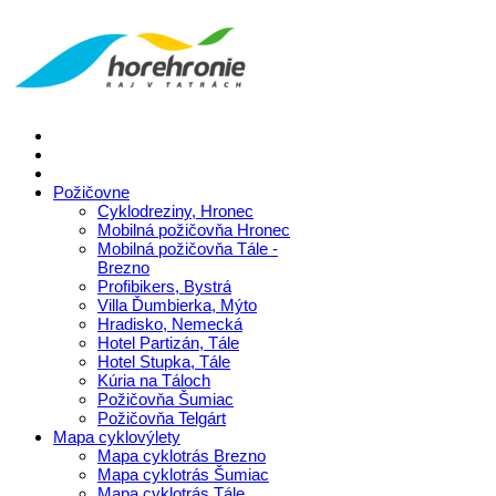
Požičovne
Cyklodreziny, Hronec
Mobilná požičovňa Hronec
Mobilná požičovňa Tále -
Brezno
Profibikers, Bystrá
Villa Ďumbierka, Mýto
Hradisko, Nemecká
Hotel Partizán, Tále
Hotel Stupka, Tále
Kúria na Táloch
Požičovňa Šumiac
Požičovňa Telgárt
Mapa cyklovýlety
Mapa cyklotrás Brezno
Mapa cyklotrás Šumiac
Mapa cyklotrás Tále