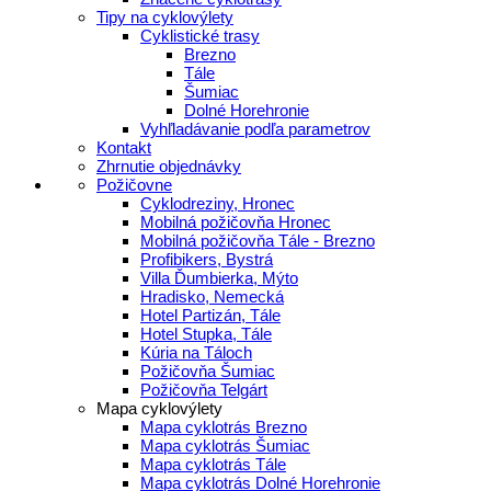
Tipy na cyklovýlety
Cyklistické trasy
Brezno
Tále
Šumiac
Dolné Horehronie
Vyhľladávanie podľa parametrov
Kontakt
Zhrnutie objednávky
Požičovne
Cyklodreziny, Hronec
Mobilná požičovňa Hronec
Mobilná požičovňa Tále - Brezno
Profibikers, Bystrá
Villa Ďumbierka, Mýto
Hradisko, Nemecká
Hotel Partizán, Tále
Hotel Stupka, Tále
Kúria na Táloch
Požičovňa Šumiac
Požičovňa Telgárt
Mapa cyklovýlety
Mapa cyklotrás Brezno
Mapa cyklotrás Šumiac
Mapa cyklotrás Tále
Mapa cyklotrás Dolné Horehronie