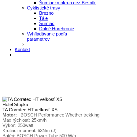
Šumiacky okruh cez Besník
Cyklistické trasy
Brezno
Tále
Šumiac
Dolné Horehronie
Vyhľladávanie podľa
parametrov
Kontakt
Hotel Stupka
TA Corratec HT veľkosť XS
Motor:
BOSCH Performance Whether trekking
Max rýchlosť: 25km/h
Výkon: 250watt
Krútiaci moment: 63Nm (J)
Batéri: BOSCH Power Tube 500 W/h