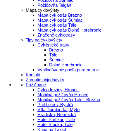
Požičovňa Šumiac
Požičovňa Telgárt
Mapa cyklovýlety
Mapa cyklotrás Brezno
Mapa cyklotrás Šumiac
Mapa cyklotrás Tále
Mapa cyklotrás Dolné Horehronie
Značené cyklotrasy
Tipy na cyklovýlety
Cyklistické trasy
Brezno
Tále
Šumiac
Dolné Horehronie
Vyhľladávanie podľa parametrov
Kontakt
Zhrnutie objednávky
Požičovne
Cyklodreziny, Hronec
Mobilná požičovňa Hronec
Mobilná požičovňa Tále - Brezno
Profibikers, Bystrá
Villa Ďumbierka, Mýto
Hradisko, Nemecká
Hotel Partizán, Tále
Hotel Stupka, Tále
Kúria na Táloch