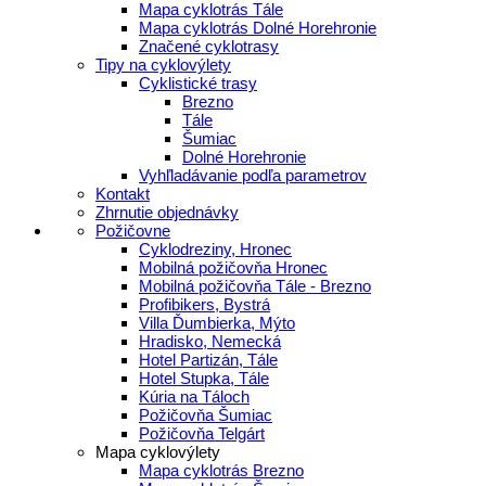
Mapa cyklotrás Tále
Mapa cyklotrás Dolné Horehronie
Značené cyklotrasy
Tipy na cyklovýlety
Cyklistické trasy
Brezno
Tále
Šumiac
Dolné Horehronie
Vyhľladávanie podľa parametrov
Kontakt
Zhrnutie objednávky
Požičovne
Cyklodreziny, Hronec
Mobilná požičovňa Hronec
Mobilná požičovňa Tále - Brezno
Profibikers, Bystrá
Villa Ďumbierka, Mýto
Hradisko, Nemecká
Hotel Partizán, Tále
Hotel Stupka, Tále
Kúria na Táloch
Požičovňa Šumiac
Požičovňa Telgárt
Mapa cyklovýlety
Mapa cyklotrás Brezno