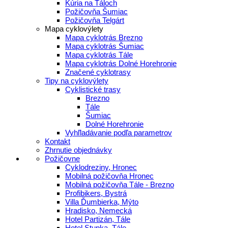
Kúria na Táloch
Požičovňa Šumiac
Požičovňa Telgárt
Mapa cyklovýlety
Mapa cyklotrás Brezno
Mapa cyklotrás Šumiac
Mapa cyklotrás Tále
Mapa cyklotrás Dolné Horehronie
Značené cyklotrasy
Tipy na cyklovýlety
Cyklistické trasy
Brezno
Tále
Šumiac
Dolné Horehronie
Vyhľladávanie podľa parametrov
Kontakt
Zhrnutie objednávky
Požičovne
Cyklodreziny, Hronec
Mobilná požičovňa Hronec
Mobilná požičovňa Tále - Brezno
Profibikers, Bystrá
Villa Ďumbierka, Mýto
Hradisko, Nemecká
Hotel Partizán, Tále
Hotel Stupka, Tále