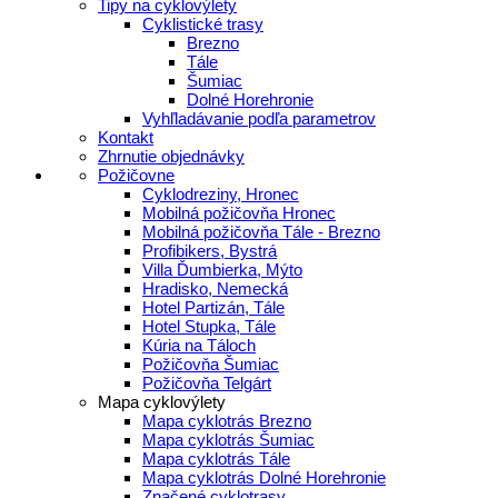
Tipy na cyklovýlety
Cyklistické trasy
Brezno
Tále
Šumiac
Dolné Horehronie
Vyhľladávanie podľa parametrov
Kontakt
Zhrnutie objednávky
Požičovne
Cyklodreziny, Hronec
Mobilná požičovňa Hronec
Mobilná požičovňa Tále - Brezno
Profibikers, Bystrá
Villa Ďumbierka, Mýto
Hradisko, Nemecká
Hotel Partizán, Tále
Hotel Stupka, Tále
Kúria na Táloch
Požičovňa Šumiac
Požičovňa Telgárt
Mapa cyklovýlety
Mapa cyklotrás Brezno
Mapa cyklotrás Šumiac
Mapa cyklotrás Tále
Mapa cyklotrás Dolné Horehronie
Značené cyklotrasy