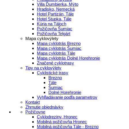
Villa Ďumbierka, Mýto
Hradisko, Nemecká
Hotel Partizán, Tále
Hotel Stupka, Tále
Kúria na Táloch
Požičovňa Šumiac
Požičovňa Telgárt
Mapa cyklovýlety
Mapa cyklotrás Brezno
Mapa cyklotrás Šumiac
Mapa cyklotrás Tále
Mapa cyklotrás Dolné Horehronie
Značené cyklotrasy
Tipy na cyklovýlety
Cyklistické trasy
Brezno
Tále
Šumiac
Dolné Horehronie
Vyhľladávanie podľa parametrov
Kontakt
Zhrnutie objednávky
Požičovne
Cyklodreziny, Hronec
Mobilná požičovňa Hronec
Mobilná požičovňa Tále - Brezno