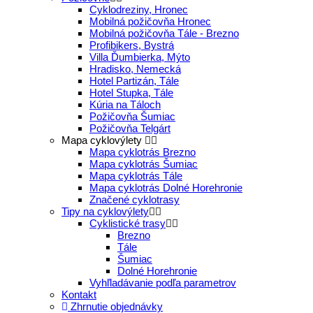
Cyklodreziny, Hronec
Mobilná požičovňa Hronec
Mobilná požičovňa Tále - Brezno
Profibikers, Bystrá
Villa Ďumbierka, Mýto
Hradisko, Nemecká
Hotel Partizán, Tále
Hotel Stupka, Tále
Kúria na Táloch
Požičovňa Šumiac
Požičovňa Telgárt
Mapa cyklovýlety
Mapa cyklotrás Brezno
Mapa cyklotrás Šumiac
Mapa cyklotrás Tále
Mapa cyklotrás Dolné Horehronie
Značené cyklotrasy
Tipy na cyklovýlety
Cyklistické trasy
Brezno
Tále
Šumiac
Dolné Horehronie
Vyhľladávanie podľa parametrov
Kontakt
Zhrnutie objednávky