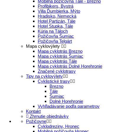
Mobilná požičovňa Tále - Brezno
Profibikers, Bystrá
Villa Ďumbierka, Mýto
Hradisko, Nemecká
Hotel Partizán, Tále
Hotel Stupka, Tále
Kúria na Táloch
Požičovňa Šumiac
Požičovňa Telgárt
Mapa cyklovýlety
Mapa cyklotrás Brezno
Mapa cyklotrás Šumiac
Mapa cyklotrás Tále
Mapa cyklotrás Dolné Horehronie
Značené cyklotrasy
Tipy na cyklovýlety
Cyklistické trasy
Brezno
Tále
Šumiac
Dolné Horehronie
Vyhľladávanie podľa parametrov
Kontakt
Zhrnutie objednávky
Požičovne
Cyklodreziny, Hronec
Mobilná požičovňa Hronec