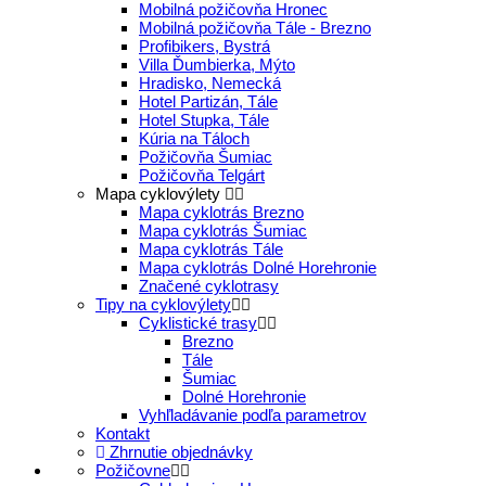
Mobilná požičovňa Hronec
Mobilná požičovňa Tále - Brezno
Profibikers, Bystrá
Villa Ďumbierka, Mýto
Hradisko, Nemecká
Hotel Partizán, Tále
Hotel Stupka, Tále
Kúria na Táloch
Požičovňa Šumiac
Požičovňa Telgárt
Mapa cyklovýlety
Mapa cyklotrás Brezno
Mapa cyklotrás Šumiac
Mapa cyklotrás Tále
Mapa cyklotrás Dolné Horehronie
Značené cyklotrasy
Tipy na cyklovýlety
Cyklistické trasy
Brezno
Tále
Šumiac
Dolné Horehronie
Vyhľladávanie podľa parametrov
Kontakt
Zhrnutie objednávky
Požičovne