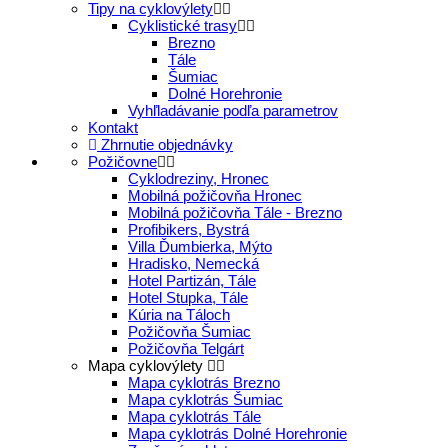
Tipy na cyklovýlety
Cyklistické trasy
Brezno
Tále
Šumiac
Dolné Horehronie
Vyhľladávanie podľa parametrov
Kontakt
Zhrnutie objednávky
Požičovne
Cyklodreziny, Hronec
Mobilná požičovňa Hronec
Mobilná požičovňa Tále - Brezno
Profibikers, Bystrá
Villa Ďumbierka, Mýto
Hradisko, Nemecká
Hotel Partizán, Tále
Hotel Stupka, Tále
Kúria na Táloch
Požičovňa Šumiac
Požičovňa Telgárt
Mapa cyklovýlety
Mapa cyklotrás Brezno
Mapa cyklotrás Šumiac
Mapa cyklotrás Tále
Mapa cyklotrás Dolné Horehronie