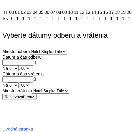
H
00
01
02
03
04
05
06
07
08
09
10
11
12
13
14
15
16
17
18
19
20
ks
1
1
1
1
1
1
1
1
1
1
1
1
1
1
1
1
1
1
1
1
1
Vyberte dátumy odberu a vrátenia
Miesto odberu
Dátum a čas odberu
Na
:
Dátum a čas vrátenia
Na
:
Miesto vrátenia
Úvodná stránka