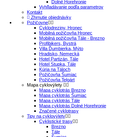
Dolné Horehronie
Vyhľladávanie podľa parametrov
Kontakt
Zhrnutie objednávky
Požičovne
Cyklodreziny, Hronec
Mobilná požičovňa Hronec
Mobilná požičovňa Tále - Brezno
Profibikers, Bystrá
Villa Ďumbierka, Mýto
Hradisko, Nemecká
Hotel Partizán, Tále
Hotel Stupka, Tále
Kúria na Táloch
Požičovňa Šumiac
Požičovňa Telgárt
Mapa cyklovýlety
Mapa cyklotrás Brezno
Mapa cyklotrás Šumiac
Mapa cyklotrás Tále
Mapa cyklotrás Dolné Horehronie
Značené cyklotrasy
Tipy na cyklovýlety
Cyklistické trasy
Brezno
Tále
Šumiac