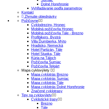
Dolné Horehronie
Vyhľladávanie podľa parametrov
Kontakt
Zhrnutie objednávky
Požičovne
Cyklodreziny, Hronec
Mobilná požičovňa Hronec
Mobilná požičovňa Tále - Brezno
Profibikers, Bystrá
Villa Ďumbierka, Mýto
Hradisko, Nemecká
Hotel Partizán, Tále
Hotel Stupka, Tále
Kúria na Táloch
Požičovňa Šumiac
Požičovňa Telgárt
Mapa cyklovýlety
Mapa cyklotrás Brezno
Mapa cyklotrás Šumiac
Mapa cyklotrás Tále
Mapa cyklotrás Dolné Horehronie
Značené cyklotrasy
Tipy na cyklovýlety
Cyklistické trasy
Brezno
Tále