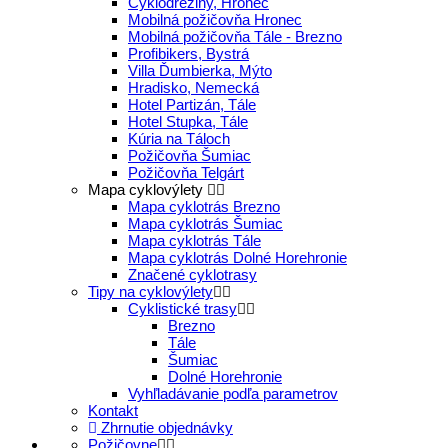
Cyklodreziny, Hronec
Mobilná požičovňa Hronec
Mobilná požičovňa Tále - Brezno
Profibikers, Bystrá
Villa Ďumbierka, Mýto
Hradisko, Nemecká
Hotel Partizán, Tále
Hotel Stupka, Tále
Kúria na Táloch
Požičovňa Šumiac
Požičovňa Telgárt
Mapa cyklovýlety
Mapa cyklotrás Brezno
Mapa cyklotrás Šumiac
Mapa cyklotrás Tále
Mapa cyklotrás Dolné Horehronie
Značené cyklotrasy
Tipy na cyklovýlety
Cyklistické trasy
Brezno
Tále
Šumiac
Dolné Horehronie
Vyhľladávanie podľa parametrov
Kontakt
Zhrnutie objednávky
Požičovne