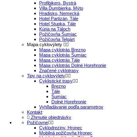
Profibikers, Bystrá
Villa Ďumbierka, Mýto
Hradisko, Nemecká
Hotel Partizán, Tále
Hotel Stupka, Tále
Kúria na Táloch
Požičovňa Šumiac
Požičovňa Telgárt
Mapa cyklovýlety
Mapa cyklotrás Brezno
Mapa cyklotrás Šumiac
Mapa cyklotrás Tále
Mapa cyklotrás Dolné Horehronie
Značené cyklotrasy
Tipy na cyklovýlety
Cyklistické trasy
Brezno
Tále
Šumiac
Dolné Horehronie
Vyhľladávanie podľa parametrov
Kontakt
Zhrnutie objednávky
Požičovne
Cyklodreziny, Hronec
Mobilná požičovňa Hronec