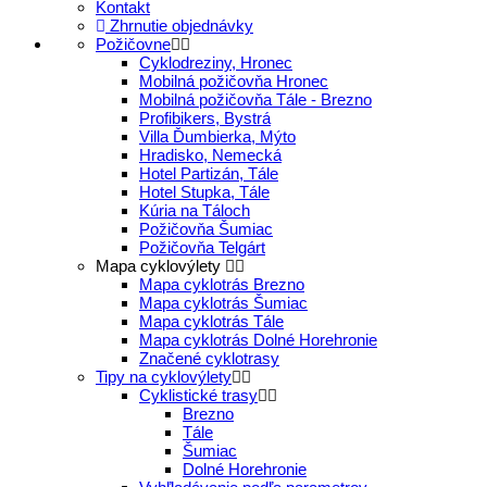
Kontakt
Zhrnutie objednávky
Požičovne
Cyklodreziny, Hronec
Mobilná požičovňa Hronec
Mobilná požičovňa Tále - Brezno
Profibikers, Bystrá
Villa Ďumbierka, Mýto
Hradisko, Nemecká
Hotel Partizán, Tále
Hotel Stupka, Tále
Kúria na Táloch
Požičovňa Šumiac
Požičovňa Telgárt
Mapa cyklovýlety
Mapa cyklotrás Brezno
Mapa cyklotrás Šumiac
Mapa cyklotrás Tále
Mapa cyklotrás Dolné Horehronie
Značené cyklotrasy
Tipy na cyklovýlety
Cyklistické trasy
Brezno
Tále
Šumiac
Dolné Horehronie