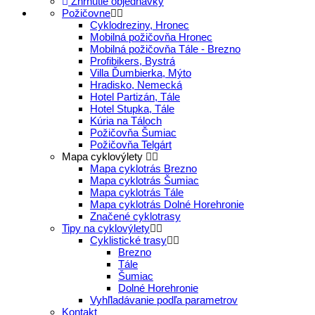
Zhrnutie objednávky
Požičovne
Cyklodreziny, Hronec
Mobilná požičovňa Hronec
Mobilná požičovňa Tále - Brezno
Profibikers, Bystrá
Villa Ďumbierka, Mýto
Hradisko, Nemecká
Hotel Partizán, Tále
Hotel Stupka, Tále
Kúria na Táloch
Požičovňa Šumiac
Požičovňa Telgárt
Mapa cyklovýlety
Mapa cyklotrás Brezno
Mapa cyklotrás Šumiac
Mapa cyklotrás Tále
Mapa cyklotrás Dolné Horehronie
Značené cyklotrasy
Tipy na cyklovýlety
Cyklistické trasy
Brezno
Tále
Šumiac
Dolné Horehronie
Vyhľladávanie podľa parametrov
Kontakt