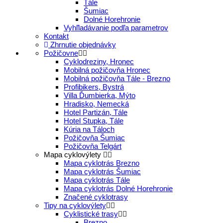
Tále
Šumiac
Dolné Horehronie
Vyhľladávanie podľa parametrov
Kontakt
Zhrnutie objednávky
Požičovne
Cyklodreziny, Hronec
Mobilná požičovňa Hronec
Mobilná požičovňa Tále - Brezno
Profibikers, Bystrá
Villa Ďumbierka, Mýto
Hradisko, Nemecká
Hotel Partizán, Tále
Hotel Stupka, Tále
Kúria na Táloch
Požičovňa Šumiac
Požičovňa Telgárt
Mapa cyklovýlety
Mapa cyklotrás Brezno
Mapa cyklotrás Šumiac
Mapa cyklotrás Tále
Mapa cyklotrás Dolné Horehronie
Značené cyklotrasy
Tipy na cyklovýlety
Cyklistické trasy
Brezno