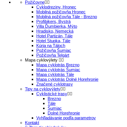
Požičovne
Cyklodreziny, Hronec
Mobilná požičovňa Hronec
Mobilná požičovňa Tále - Brezno
Profibikers, Bystrá
Villa Ďumbierka, Mýto
Hradisko, Nemecká
Hotel Partizán, Tále
Hotel Stupka, Tále
Kúria na Táloch
Požičovňa Šumiac
Požičovňa Telgárt
Mapa cyklovýlety
Mapa cyklotrás Brezno
Mapa cyklotrás Šumiac
Mapa cyklotrás Tále
Mapa cyklotrás Dolné Horehronie
Značené cyklotrasy
Tipy na cyklovýlety
Cyklistické trasy
Brezno
Tále
Šumiac
Dolné Horehronie
Vyhľladávanie podľa parametrov
Kontakt