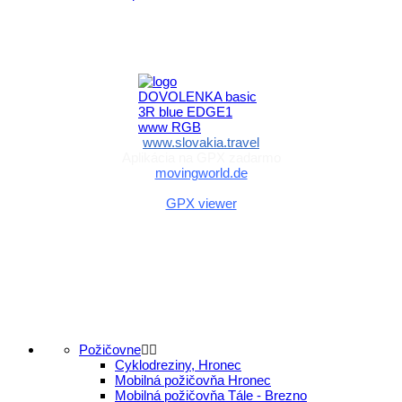
Aktivita realizovaná s finančnou podporou
Ministerstva cestovného ruchu
a športu Slovenskej republiky
www.slovakia.travel
Aplikácia na GPX zadarmo
movingworld.de
Aplikácia na GPX zadarmo (Android)
GPX viewer
Požičovne
Cyklodreziny, Hronec
Mobilná požičovňa Hronec
Mobilná požičovňa Tále - Brezno