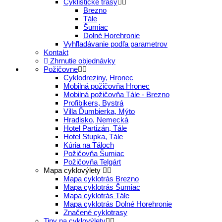
Cyklistické trasy
Brezno
Tále
Šumiac
Dolné Horehronie
Vyhľladávanie podľa parametrov
Kontakt
Zhrnutie objednávky
Požičovne
Cyklodreziny, Hronec
Mobilná požičovňa Hronec
Mobilná požičovňa Tále - Brezno
Profibikers, Bystrá
Villa Ďumbierka, Mýto
Hradisko, Nemecká
Hotel Partizán, Tále
Hotel Stupka, Tále
Kúria na Táloch
Požičovňa Šumiac
Požičovňa Telgárt
Mapa cyklovýlety
Mapa cyklotrás Brezno
Mapa cyklotrás Šumiac
Mapa cyklotrás Tále
Mapa cyklotrás Dolné Horehronie
Značené cyklotrasy
Tipy na cyklovýlety