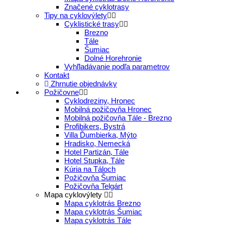
Značené cyklotrasy
Tipy na cyklovýlety
Cyklistické trasy
Brezno
Tále
Šumiac
Dolné Horehronie
Vyhľladávanie podľa parametrov
Kontakt
Zhrnutie objednávky
Požičovne
Cyklodreziny, Hronec
Mobilná požičovňa Hronec
Mobilná požičovňa Tále - Brezno
Profibikers, Bystrá
Villa Ďumbierka, Mýto
Hradisko, Nemecká
Hotel Partizán, Tále
Hotel Stupka, Tále
Kúria na Táloch
Požičovňa Šumiac
Požičovňa Telgárt
Mapa cyklovýlety
Mapa cyklotrás Brezno
Mapa cyklotrás Šumiac
Mapa cyklotrás Tále