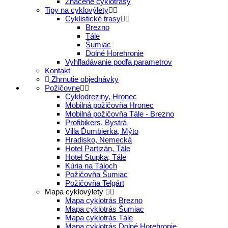
Značené cyklotrasy
Tipy na cyklovýlety
Cyklistické trasy
Brezno
Tále
Šumiac
Dolné Horehronie
Vyhľladávanie podľa parametrov
Kontakt
Zhrnutie objednávky
Požičovne
Cyklodreziny, Hronec
Mobilná požičovňa Hronec
Mobilná požičovňa Tále - Brezno
Profibikers, Bystrá
Villa Ďumbierka, Mýto
Hradisko, Nemecká
Hotel Partizán, Tále
Hotel Stupka, Tále
Kúria na Táloch
Požičovňa Šumiac
Požičovňa Telgárt
Mapa cyklovýlety
Mapa cyklotrás Brezno
Mapa cyklotrás Šumiac
Mapa cyklotrás Tále
Mapa cyklotrás Dolné Horehronie