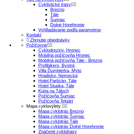
Cyklistické trasy
Brezno
Tále
Šumiac
Dolné Horehronie
Vyhľladávanie podľa parametrov
Kontakt
Zhrnutie objednávky
Požičovne
Cyklodreziny, Hronec
Mobilná požičovňa Hronec
Mobilná požičovňa Tále - Brezno
Profibikers, Bystrá
Villa Ďumbierka, Mýto
Hradisko, Nemecká
Hotel Partizán, Tále
Hotel Stupka, Tále
Kúria na Táloch
Požičovňa Šumiac
Požičovňa Telgárt
Mapa cyklovýlety
Mapa cyklotrás Brezno
Mapa cyklotrás Šumiac
Mapa cyklotrás Tále
Mapa cyklotrás Dolné Horehronie
Značené cyklotrasy