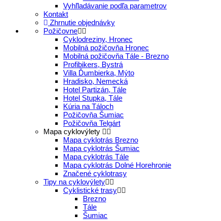
Vyhľladávanie podľa parametrov
Kontakt
Zhrnutie objednávky
Požičovne
Cyklodreziny, Hronec
Mobilná požičovňa Hronec
Mobilná požičovňa Tále - Brezno
Profibikers, Bystrá
Villa Ďumbierka, Mýto
Hradisko, Nemecká
Hotel Partizán, Tále
Hotel Stupka, Tále
Kúria na Táloch
Požičovňa Šumiac
Požičovňa Telgárt
Mapa cyklovýlety
Mapa cyklotrás Brezno
Mapa cyklotrás Šumiac
Mapa cyklotrás Tále
Mapa cyklotrás Dolné Horehronie
Značené cyklotrasy
Tipy na cyklovýlety
Cyklistické trasy
Brezno
Tále
Šumiac