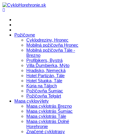
Požičovne
Cyklodreziny, Hronec
Mobilná požičovňa Hronec
Mobilná požičovňa Tále -
Brezno
Profibikers, Bystrá
Villa Ďumbierka, Mýto
Hradisko, Nemecká
Hotel Partizán, Tále
Hotel Stupka, Tále
Kúria na Táloch
Požičovňa Šumiac
Požičovňa Telgárt
Mapa cyklovýlety
Mapa cyklotrás Brezno
Mapa cyklotrás Šumiac
Mapa cyklotrás Tále
Mapa cyklotrás Dolné
Horehronie
Značené cyklotrasy