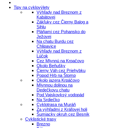
Tipy na cyklovýlety
Výhľady nad Breznom z
Kabátovej
Zákľuky cez Čierny Balog a
Sihlu
Pláňami cez Pohansko do
Ježovej
Na chatu Burdu cez
Chlipavice
Výhľady nad Breznom z
Lúčok
Cez Mlynnú na Krpačovo
Okolo Beňušky
Čierny Váh cez Priehybku
Popod Hrb na Štomp
Okolo jazera Krpáčovo
Mlynnou dolinou na
Dedečkovu chatu
Pod Vajskovksý vodopád
Na Srdiečko
Cyklotrasa na Muráň
Za výhľadmi z Kráľovej holi
Šumiacky okruh cez Besník
Cyklistické trasy
Brezno