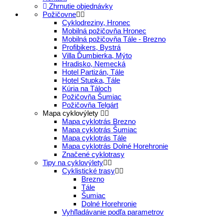
Zhrnutie objednávky
Požičovne
Cyklodreziny, Hronec
Mobilná požičovňa Hronec
Mobilná požičovňa Tále - Brezno
Profibikers, Bystrá
Villa Ďumbierka, Mýto
Hradisko, Nemecká
Hotel Partizán, Tále
Hotel Stupka, Tále
Kúria na Táloch
Požičovňa Šumiac
Požičovňa Telgárt
Mapa cyklovýlety
Mapa cyklotrás Brezno
Mapa cyklotrás Šumiac
Mapa cyklotrás Tále
Mapa cyklotrás Dolné Horehronie
Značené cyklotrasy
Tipy na cyklovýlety
Cyklistické trasy
Brezno
Tále
Šumiac
Dolné Horehronie
Vyhľladávanie podľa parametrov