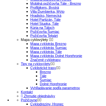
Mobilná požičovňa Tále - Brezno
Profibikers, Bystrá
Villa Ďumbierka, Mýto
Hradisko, Nemecká
Hotel Partizán, Tále
Hotel Stupka, Tále
Kúria na Táloch
Požičovňa Šumiac
Požičovňa Telgárt
Mapa cyklovýlety
Mapa cyklotrás Brezno
Mapa cyklotrás Šumiac
Mapa cyklotrás Tále
Mapa cyklotrás Dolné Horehronie
Značené cyklotrasy
Tipy na cyklovýlety
Cyklistické trasy
Brezno
Tále
Šumiac
Dolné Horehronie
Vyhľladávanie podľa parametrov
Kontakt
Zhrnutie objednávky
Požičovne
Cyklodreziny, Hronec