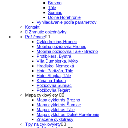
Brezno
Tále
Šumiac
Dolné Horehronie
Vyhľladávanie podľa parametrov
Kontakt
Zhrnutie objednávky
Požičovne
Cyklodreziny, Hronec
Mobilná požičovňa Hronec
Mobilná požičovňa Tále - Brezno
Profibikers, Bystrá
Villa Ďumbierka, Mýto
Hradisko, Nemecká
Hotel Partizán, Tále
Hotel Stupka, Tále
Kúria na Táloch
Požičovňa Šumiac
Požičovňa Telgárt
Mapa cyklovýlety
Mapa cyklotrás Brezno
Mapa cyklotrás Šumiac
Mapa cyklotrás Tále
Mapa cyklotrás Dolné Horehronie
Značené cyklotrasy
Tipy na cyklovýlety