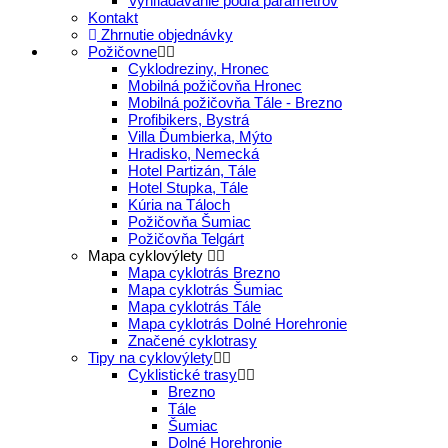
Vyhľladávanie podľa parametrov
Kontakt
Zhrnutie objednávky
Požičovne
Cyklodreziny, Hronec
Mobilná požičovňa Hronec
Mobilná požičovňa Tále - Brezno
Profibikers, Bystrá
Villa Ďumbierka, Mýto
Hradisko, Nemecká
Hotel Partizán, Tále
Hotel Stupka, Tále
Kúria na Táloch
Požičovňa Šumiac
Požičovňa Telgárt
Mapa cyklovýlety
Mapa cyklotrás Brezno
Mapa cyklotrás Šumiac
Mapa cyklotrás Tále
Mapa cyklotrás Dolné Horehronie
Značené cyklotrasy
Tipy na cyklovýlety
Cyklistické trasy
Brezno
Tále
Šumiac
Dolné Horehronie