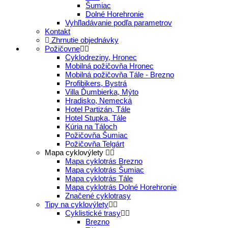
Šumiac
Dolné Horehronie
Vyhľladávanie podľa parametrov
Kontakt
Zhrnutie objednávky
Požičovne
Cyklodreziny, Hronec
Mobilná požičovňa Hronec
Mobilná požičovňa Tále - Brezno
Profibikers, Bystrá
Villa Ďumbierka, Mýto
Hradisko, Nemecká
Hotel Partizán, Tále
Hotel Stupka, Tále
Kúria na Táloch
Požičovňa Šumiac
Požičovňa Telgárt
Mapa cyklovýlety
Mapa cyklotrás Brezno
Mapa cyklotrás Šumiac
Mapa cyklotrás Tále
Mapa cyklotrás Dolné Horehronie
Značené cyklotrasy
Tipy na cyklovýlety
Cyklistické trasy
Brezno