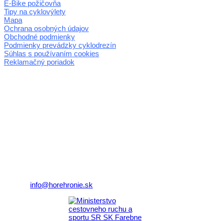
E-Bike požičovňa
Tipy na cyklovýlety
Mapa
Ochrana osobných údajov
Obchodné podmienky
Podmienky prevádzky cyklodrezín
Súhlas s používaním cookies
Reklamačný poriadok
© 2026 horehronie.sk
REGIÓN HOREHRONIE
oblastná organizácia cestovného ruchu
Klaster Horehronie
združenie cestovného ruchu
Nám. gen. M.R. Štefánika 3
977 01 Brezno
Telefón:
+421 911 633 119
E-mail:
info@horehronie.sk