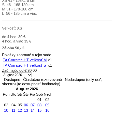
XS 41 - 158-175 cm
S 46 - 168-180 cm
M 51 - 178-188 cm
L 56 - 185 cm a viac
Veľkosť:
XS
do 4 hod.
30 €
4 hod. a viac
35
€
Záloha 50,- €
Položky zahrnuté v tejto sade
TA Corratec HT veľkosť M
x1
TA Corratec HT veľkosť S
x1
Začínajúc od
€ 30.00
Dostupné
Čiastočne rezervované
Nedostupné (celý deň,
skontrolujte dostupnosť hodinovky)
August 2026
Pon
Uto
Str
Štv
Pia
Sob
Ned
01
02
03
04
05
06
07
08
09
10
11
12
13
14
15
16