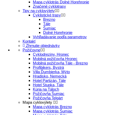
Mapa cyklotrás Dolné Horehronie
Značené cyklotrasy
Tipy na cyklovýlety
Cyklistické trasy
Brezno
Tále
Šumiac
Dolné Horehronie
Vyhľladávanie podľa parametrov
Kontakt
Zhrnutie objednávky
Požičovne
Cyklodreziny, Hronec
Mobilná požičovňa Hronec
Mobilná požičovňa Tále - Brezno
Profibikers, Bystrá
Villa Ďumbierka, Mýto
Hradisko, Nemecká
Hotel Partizán, Tále
Hotel Stupka, Tále
Kúria na Táloch
Požičovňa Šumiac
Požičovňa Telgárt
Mapa cyklovýlety
Mapa cyklotrás Brezno
Mapa cyklotrás Šumiac