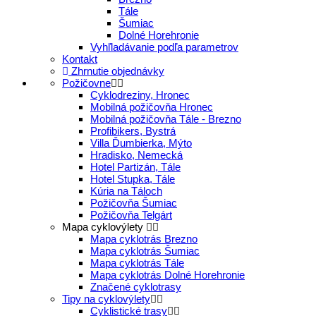
Tále
Šumiac
Dolné Horehronie
Vyhľladávanie podľa parametrov
Kontakt
Zhrnutie objednávky
Požičovne
Cyklodreziny, Hronec
Mobilná požičovňa Hronec
Mobilná požičovňa Tále - Brezno
Profibikers, Bystrá
Villa Ďumbierka, Mýto
Hradisko, Nemecká
Hotel Partizán, Tále
Hotel Stupka, Tále
Kúria na Táloch
Požičovňa Šumiac
Požičovňa Telgárt
Mapa cyklovýlety
Mapa cyklotrás Brezno
Mapa cyklotrás Šumiac
Mapa cyklotrás Tále
Mapa cyklotrás Dolné Horehronie
Značené cyklotrasy
Tipy na cyklovýlety
Cyklistické trasy