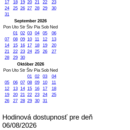
17
18
19
20
21
22
23
24
25
26
27
28
29
30
31
September 2026
Pon
Uto
Str
Štv
Pia
Sob
Ned
01
02
03
04
05
06
07
08
09
10
11
12
13
14
15
16
17
18
19
20
21
22
23
24
25
26
27
28
29
30
Október 2026
Pon
Uto
Str
Štv
Pia
Sob
Ned
01
02
03
04
05
06
07
08
09
10
11
12
13
14
15
16
17
18
19
20
21
22
23
24
25
26
27
28
29
30
31
Hodinová dostupnosť pre deň
06/08/2026