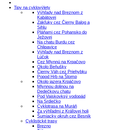
Tipy na cyklovýlety
Výhľady nad Breznom z
Kabátovej
Zákľuky cez Čierny Balog a
Sihlu
Pláňami cez Pohansko do
Ježovej
Na chatu Burdu cez
Chlipavice
Výhľady nad Breznom z
Lúčok
Cez Mlynnú na Krpačovo
Okolo Beňušky
Čierny Váh cez Priehybku
Popod Hrb na Štomp
Okolo jazera Krpáčovo
Mlynnou dolinou na
Dedečkovu chatu
Pod Vajskovksý vodopád
Na Srdiečko
Cyklotrasa na Muráň
Za výhľadmi z Kráľovej holi
Šumiacky okruh cez Besník
Cyklistické trasy
Brezno