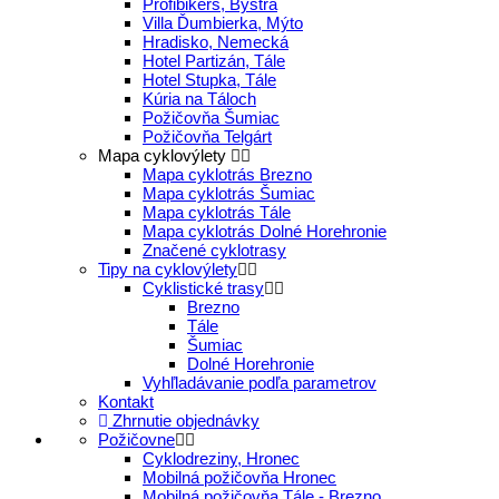
Profibikers, Bystrá
Villa Ďumbierka, Mýto
Hradisko, Nemecká
Hotel Partizán, Tále
Hotel Stupka, Tále
Kúria na Táloch
Požičovňa Šumiac
Požičovňa Telgárt
Mapa cyklovýlety
Mapa cyklotrás Brezno
Mapa cyklotrás Šumiac
Mapa cyklotrás Tále
Mapa cyklotrás Dolné Horehronie
Značené cyklotrasy
Tipy na cyklovýlety
Cyklistické trasy
Brezno
Tále
Šumiac
Dolné Horehronie
Vyhľladávanie podľa parametrov
Kontakt
Zhrnutie objednávky
Požičovne
Cyklodreziny, Hronec
Mobilná požičovňa Hronec
Mobilná požičovňa Tále - Brezno