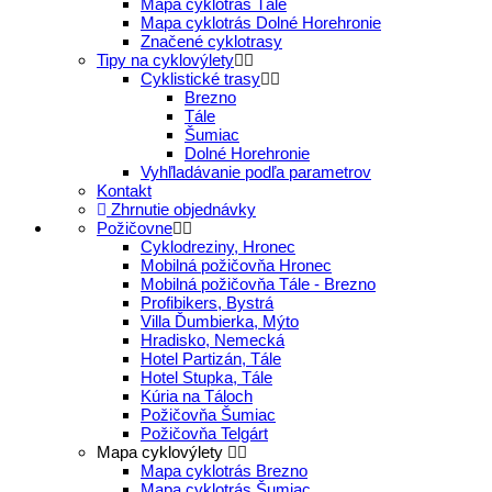
Mapa cyklotrás Tále
Mapa cyklotrás Dolné Horehronie
Značené cyklotrasy
Tipy na cyklovýlety
Cyklistické trasy
Brezno
Tále
Šumiac
Dolné Horehronie
Vyhľladávanie podľa parametrov
Kontakt
Zhrnutie objednávky
Požičovne
Cyklodreziny, Hronec
Mobilná požičovňa Hronec
Mobilná požičovňa Tále - Brezno
Profibikers, Bystrá
Villa Ďumbierka, Mýto
Hradisko, Nemecká
Hotel Partizán, Tále
Hotel Stupka, Tále
Kúria na Táloch
Požičovňa Šumiac
Požičovňa Telgárt
Mapa cyklovýlety
Mapa cyklotrás Brezno
Mapa cyklotrás Šumiac