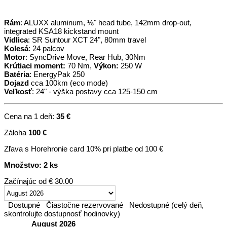
Rám
: ALUXX aluminum, ⅛" head tube, 142mm drop-out,
integrated KSA18 kickstand mount
Vidlica
: SR Suntour XCT 24", 80mm travel
Kolesá
: 24 palcov
Motor
: SyncDrive Move, Rear Hub, 30Nm
Krútiaci moment:
70 Nm,
Výkon:
250 W
Batéria
: EnergyPak 250
Dojazd
cca 100km (eco mode)
Veľkosť
: 24" - výška postavy cca 125-150 cm
Cena na 1 deň:
35 €
Záloha
100 €
Zľava s Horehronie card 10% pri platbe od 100 €
Množstvo: 2 ks
Začínajúc od
€ 30.00
Dostupné
Čiastočne rezervované
Nedostupné (celý deň,
skontrolujte dostupnosť hodinovky)
August 2026