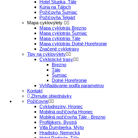
Hotel Stupka, Tále
Kúria na Táloch
Požičovňa Šumiac
Požičovňa Telgárt
Mapa cyklovýlety
Mapa cyklotrás Brezno
Mapa cyklotrás Šumiac
Mapa cyklotrás Tále
Mapa cyklotrás Dolné Horehronie
Značené cyklotrasy
Tipy na cyklovýlety
Cyklistické trasy
Brezno
Tále
Šumiac
Dolné Horehronie
Vyhľladávanie podľa parametrov
Kontakt
Zhrnutie objednávky
Požičovne
Cyklodreziny, Hronec
Mobilná požičovňa Hronec
Mobilná požičovňa Tále - Brezno
Profibikers, Bystrá
Villa Ďumbierka, Mýto
Hradisko, Nemecká
Hotel Partizán, Tále