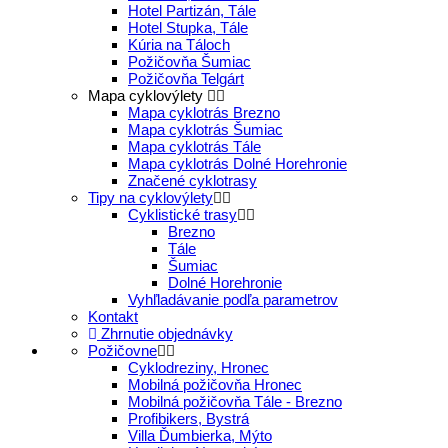
Hotel Partizán, Tále
Hotel Stupka, Tále
Kúria na Táloch
Požičovňa Šumiac
Požičovňa Telgárt
Mapa cyklovýlety
Mapa cyklotrás Brezno
Mapa cyklotrás Šumiac
Mapa cyklotrás Tále
Mapa cyklotrás Dolné Horehronie
Značené cyklotrasy
Tipy na cyklovýlety
Cyklistické trasy
Brezno
Tále
Šumiac
Dolné Horehronie
Vyhľladávanie podľa parametrov
Kontakt
Zhrnutie objednávky
Požičovne
Cyklodreziny, Hronec
Mobilná požičovňa Hronec
Mobilná požičovňa Tále - Brezno
Profibikers, Bystrá
Villa Ďumbierka, Mýto