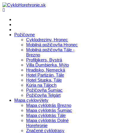
Požičovne
Cyklodreziny, Hronec
Mobilná požičovňa Hronec
Mobilná požičovňa Tále -
Brezno
Profibikers, Bystrá
Villa Ďumbierka, Mýto
Hradisko, Nemecká
Hotel Partizán, Tále
Hotel Stupka, Tále
Kúria na Táloch
Požičovňa Šumiac
Požičovňa Telgárt
Mapa cyklovýlety
Mapa cyklotrás Brezno
Mapa cyklotrás Šumiac
Mapa cyklotrás Tále
Mapa cyklotrás Dolné
Horehronie
Značené cyklotrasy