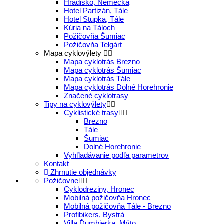
Hradisko, Nemecká
Hotel Partizán, Tále
Hotel Stupka, Tále
Kúria na Táloch
Požičovňa Šumiac
Požičovňa Telgárt
Mapa cyklovýlety
Mapa cyklotrás Brezno
Mapa cyklotrás Šumiac
Mapa cyklotrás Tále
Mapa cyklotrás Dolné Horehronie
Značené cyklotrasy
Tipy na cyklovýlety
Cyklistické trasy
Brezno
Tále
Šumiac
Dolné Horehronie
Vyhľladávanie podľa parametrov
Kontakt
Zhrnutie objednávky
Požičovne
Cyklodreziny, Hronec
Mobilná požičovňa Hronec
Mobilná požičovňa Tále - Brezno
Profibikers, Bystrá
Villa Ďumbierka, Mýto