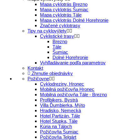
Mapa cyklotrás Brezno
Mapa cyklotrás Šumiac
Mapa cyklotrás Tále
Mapa cyklotrás Dolné Horehronie
Značené cyklotrasy
Tipy na cyklovýlety
Cyklistické trasy
Brezno
Tále
Šumiac
Dolné Horehronie
Vyhľladávanie podľa parametrov
Kontakt
Zhrnutie objednávky
Požičovne
Cyklodreziny, Hronec
Mobilná požičovňa Hronec
Mobilná požičovňa Tále - Brezno
Profibikers, Bystrá
Villa Ďumbierka, Mýto
Hradisko, Nemecká
Hotel Partizán, Tále
Hotel Stupka, Tále
Kúria na Táloch
Požičovňa Šumiac
Požičovňa Telgárt