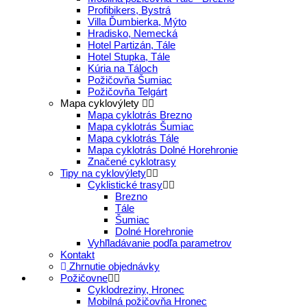
Profibikers, Bystrá
Villa Ďumbierka, Mýto
Hradisko, Nemecká
Hotel Partizán, Tále
Hotel Stupka, Tále
Kúria na Táloch
Požičovňa Šumiac
Požičovňa Telgárt
Mapa cyklovýlety
Mapa cyklotrás Brezno
Mapa cyklotrás Šumiac
Mapa cyklotrás Tále
Mapa cyklotrás Dolné Horehronie
Značené cyklotrasy
Tipy na cyklovýlety
Cyklistické trasy
Brezno
Tále
Šumiac
Dolné Horehronie
Vyhľladávanie podľa parametrov
Kontakt
Zhrnutie objednávky
Požičovne
Cyklodreziny, Hronec
Mobilná požičovňa Hronec