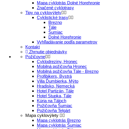
Mapa cyklotrás Dolné Horehronie
Značené cyklotrasy
Tipy na cyklovýlety
Cyklistické trasy
Brezno
Tále
Šumiac
Dolné Horehronie
Vyhľladávanie podľa parametrov
Kontakt
Zhrnutie objednávky
Požičovne
Cyklodreziny, Hronec
Mobilná požičovňa Hronec
Mobilná požičovňa Tále - Brezno
Profibikers, Bystrá
Villa Ďumbierka, Mýto
Hradisko, Nemecká
Hotel Partizán, Tále
Hotel Stupka, Tále
Kúria na Táloch
Požičovňa Šumiac
Požičovňa Telgárt
Mapa cyklovýlety
Mapa cyklotrás Brezno
Mapa cyklotrás Šumiac