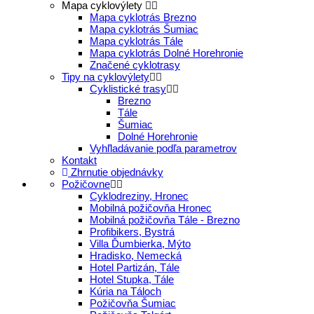
Mapa cyklovýlety
Mapa cyklotrás Brezno
Mapa cyklotrás Šumiac
Mapa cyklotrás Tále
Mapa cyklotrás Dolné Horehronie
Značené cyklotrasy
Tipy na cyklovýlety
Cyklistické trasy
Brezno
Tále
Šumiac
Dolné Horehronie
Vyhľladávanie podľa parametrov
Kontakt
Zhrnutie objednávky
Požičovne
Cyklodreziny, Hronec
Mobilná požičovňa Hronec
Mobilná požičovňa Tále - Brezno
Profibikers, Bystrá
Villa Ďumbierka, Mýto
Hradisko, Nemecká
Hotel Partizán, Tále
Hotel Stupka, Tále
Kúria na Táloch
Požičovňa Šumiac