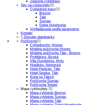
Značené cyklotrasy
Tipy na cyklovýlety
Cyklistické trasy
Brezno
Tále
Šumiac
Dolné Horehronie
Vyhľladávanie podľa parametrov
Kontakt
Zhrnutie objednávky
Požičovne
Cyklodreziny, Hronec
Mobilná požičovňa Hronec
Mobilná požičovňa Tále - Brezno
Profibikers, Bystrá
Villa Ďumbierka, Mýto
Hradisko, Nemecká
Hotel Partizán, Tále
Hotel Stupka, Tále
Kúria na Táloch
Požičovňa Šumiac
Požičovňa Telgárt
Mapa cyklovýlety
Mapa cyklotrás Brezno
Mapa cyklotrás Šumiac
Mapa cyklotrás Tále
Mapa cyklotrás Dolné Horehronie