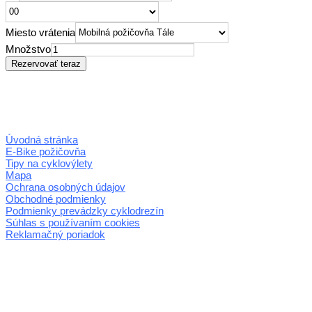
Miesto vrátenia
Množstvo
Úvodná stránka
E-Bike požičovňa
Tipy na cyklovýlety
Mapa
Ochrana osobných údajov
Obchodné podmienky
Podmienky prevádzky cyklodrezín
Súhlas s používaním cookies
Reklamačný poriadok
© 2026 horehronie.sk
REGIÓN HOREHRONIE
oblastná organizácia cestovného ruchu