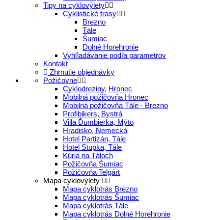
Tipy na cyklovýlety
Cyklistické trasy
Brezno
Tále
Šumiac
Dolné Horehronie
Vyhľladávanie podľa parametrov
Kontakt
Zhrnutie objednávky
Požičovne
Cyklodreziny, Hronec
Mobilná požičovňa Hronec
Mobilná požičovňa Tále - Brezno
Profibikers, Bystrá
Villa Ďumbierka, Mýto
Hradisko, Nemecká
Hotel Partizán, Tále
Hotel Stupka, Tále
Kúria na Táloch
Požičovňa Šumiac
Požičovňa Telgárt
Mapa cyklovýlety
Mapa cyklotrás Brezno
Mapa cyklotrás Šumiac
Mapa cyklotrás Tále
Mapa cyklotrás Dolné Horehronie