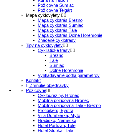
Kúria na Táloch
Požičovňa Šumiac
Požičovňa Telgárt
Mapa cyklovýlety
Mapa cyklotrás Brezno
Mapa cyklotrás Šumiac
Mapa cyklotrás Tále
Mapa cyklotrás Dolné Horehronie
Značené cyklotrasy
Tipy na cyklovýlety
Cyklistické trasy
Brezno
Tále
Šumiac
Dolné Horehronie
Vyhľladávanie podľa parametrov
Kontakt
Zhrnutie objednávky
Požičovne
Cyklodreziny, Hronec
Mobilná požičovňa Hronec
Mobilná požičovňa Tále - Brezno
Profibikers, Bystrá
Villa Ďumbierka, Mýto
Hradisko, Nemecká
Hotel Partizán, Tále
Hotel Stupka, Tále