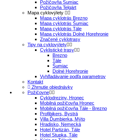
Požičovňa Šumiac
Požičovňa Telgárt
Mapa cyklovýlety
Mapa cyklotrás Brezno
Mapa cyklotrás Šumiac
Mapa cyklotrás Tále
Mapa cyklotrás Dolné Horehronie
Značené cyklotrasy
Tipy na cyklovýlety
Cyklistické trasy
Brezno
Tále
Šumiac
Dolné Horehronie
Vyhľladávanie podľa parametrov
Kontakt
Zhrnutie objednávky
Požičovne
Cyklodreziny, Hronec
Mobilná požičovňa Hronec
Mobilná požičovňa Tále - Brezno
Profibikers, Bystrá
Villa Ďumbierka, Mýto
Hradisko, Nemecká
Hotel Partizán, Tále
Hotel Stupka, Tále