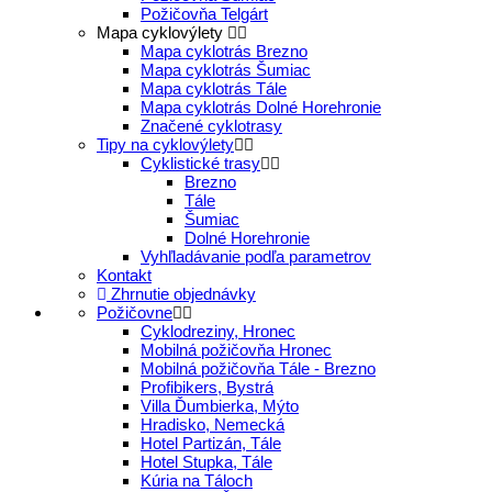
Požičovňa Telgárt
Mapa cyklovýlety
Mapa cyklotrás Brezno
Mapa cyklotrás Šumiac
Mapa cyklotrás Tále
Mapa cyklotrás Dolné Horehronie
Značené cyklotrasy
Tipy na cyklovýlety
Cyklistické trasy
Brezno
Tále
Šumiac
Dolné Horehronie
Vyhľladávanie podľa parametrov
Kontakt
Zhrnutie objednávky
Požičovne
Cyklodreziny, Hronec
Mobilná požičovňa Hronec
Mobilná požičovňa Tále - Brezno
Profibikers, Bystrá
Villa Ďumbierka, Mýto
Hradisko, Nemecká
Hotel Partizán, Tále
Hotel Stupka, Tále
Kúria na Táloch