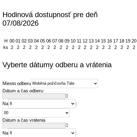
Hodinová dostupnosť pre deň
07/08/2026
H
00
01
02
03
04
05
06
07
08
09
10
11
12
13
14
15
16
17
18
19
20
ks
2
2
2
2
2
2
2
2
2
2
2
2
2
2
2
2
2
2
2
2
2
Vyberte dátumy odberu a vrátenia
Miesto odberu
Dátum a čas odberu
Na
:
Dátum a čas vrátenia
Na
: