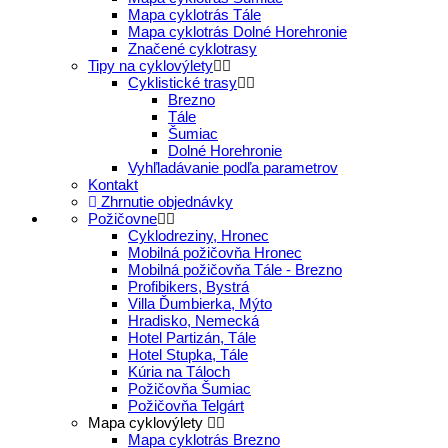
Mapa cyklotrás Tále
Mapa cyklotrás Dolné Horehronie
Značené cyklotrasy
Tipy na cyklovýlety
Cyklistické trasy
Brezno
Tále
Šumiac
Dolné Horehronie
Vyhľladávanie podľa parametrov
Kontakt
Zhrnutie objednávky
Požičovne
Cyklodreziny, Hronec
Mobilná požičovňa Hronec
Mobilná požičovňa Tále - Brezno
Profibikers, Bystrá
Villa Ďumbierka, Mýto
Hradisko, Nemecká
Hotel Partizán, Tále
Hotel Stupka, Tále
Kúria na Táloch
Požičovňa Šumiac
Požičovňa Telgárt
Mapa cyklovýlety
Mapa cyklotrás Brezno