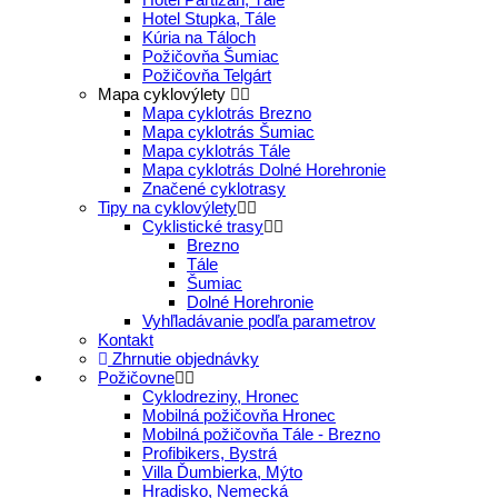
Hotel Stupka, Tále
Kúria na Táloch
Požičovňa Šumiac
Požičovňa Telgárt
Mapa cyklovýlety
Mapa cyklotrás Brezno
Mapa cyklotrás Šumiac
Mapa cyklotrás Tále
Mapa cyklotrás Dolné Horehronie
Značené cyklotrasy
Tipy na cyklovýlety
Cyklistické trasy
Brezno
Tále
Šumiac
Dolné Horehronie
Vyhľladávanie podľa parametrov
Kontakt
Zhrnutie objednávky
Požičovne
Cyklodreziny, Hronec
Mobilná požičovňa Hronec
Mobilná požičovňa Tále - Brezno
Profibikers, Bystrá
Villa Ďumbierka, Mýto
Hradisko, Nemecká