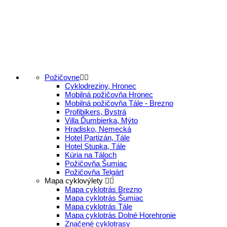
Požičovne
Cyklodreziny, Hronec
Mobilná požičovňa Hronec
Mobilná požičovňa Tále - Brezno
Profibikers, Bystrá
Villa Ďumbierka, Mýto
Hradisko, Nemecká
Hotel Partizán, Tále
Hotel Stupka, Tále
Kúria na Táloch
Požičovňa Šumiac
Požičovňa Telgárt
Mapa cyklovýlety
Mapa cyklotrás Brezno
Mapa cyklotrás Šumiac
Mapa cyklotrás Tále
Mapa cyklotrás Dolné Horehronie
Značené cyklotrasy