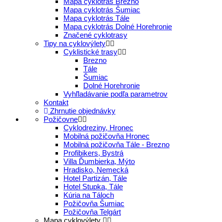
Mapa cyklotrás Brezno
Mapa cyklotrás Šumiac
Mapa cyklotrás Tále
Mapa cyklotrás Dolné Horehronie
Značené cyklotrasy
Tipy na cyklovýlety
Cyklistické trasy
Brezno
Tále
Šumiac
Dolné Horehronie
Vyhľladávanie podľa parametrov
Kontakt
Zhrnutie objednávky
Požičovne
Cyklodreziny, Hronec
Mobilná požičovňa Hronec
Mobilná požičovňa Tále - Brezno
Profibikers, Bystrá
Villa Ďumbierka, Mýto
Hradisko, Nemecká
Hotel Partizán, Tále
Hotel Stupka, Tále
Kúria na Táloch
Požičovňa Šumiac
Požičovňa Telgárt
Mapa cyklovýlety