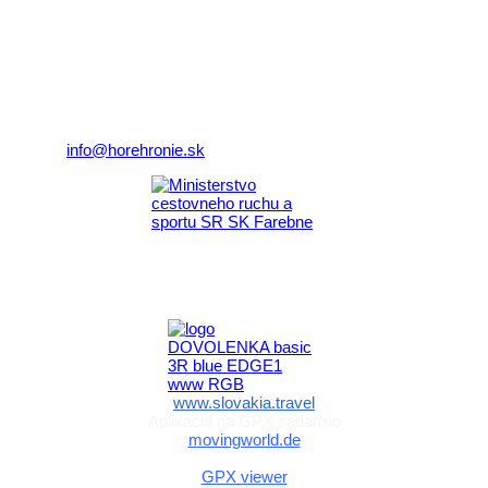
Klaster Horehronie
združenie cestovného ruchu
Nám. gen. M.R. Štefánika 3
977 01 Brezno
Telefón:
+421 911 633 119
E-mail:
info@horehronie.sk
Aktivita realizovaná s finančnou podporou
Ministerstva cestovného ruchu
a športu Slovenskej republiky
www.slovakia.travel
Aplikácia na GPX zadarmo
movingworld.de
Aplikácia na GPX zadarmo (Android)
GPX viewer