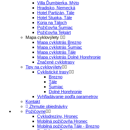
Villa Ďumbierka, Mýto
Hradisko, Nemecká
Hotel Partizán, Tále
Hotel Stupka, Tále
Kúria na Táloch
Požičovňa Šumiac
Požičovňa Telgárt
Mapa cyklovýlety
Mapa cyklotrás Brezno
Mapa cyklotrás Šumiac
Mapa cyklotrás Tále
Mapa cyklotrás Dolné Horehronie
Značené cyklotrasy
Tipy na cyklovýlety
Cyklistické trasy
Brezno
Tále
Šumiac
Dolné Horehronie
Vyhľladávanie podľa parametrov
Kontakt
Zhrnutie objednávky
Požičovne
Cyklodreziny, Hronec
Mobilná požičovňa Hronec
Mobilná požičovňa Tále - Brezno