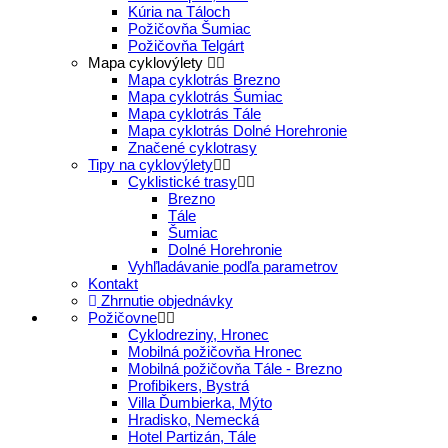
Kúria na Táloch
Požičovňa Šumiac
Požičovňa Telgárt
Mapa cyklovýlety
Mapa cyklotrás Brezno
Mapa cyklotrás Šumiac
Mapa cyklotrás Tále
Mapa cyklotrás Dolné Horehronie
Značené cyklotrasy
Tipy na cyklovýlety
Cyklistické trasy
Brezno
Tále
Šumiac
Dolné Horehronie
Vyhľladávanie podľa parametrov
Kontakt
Zhrnutie objednávky
Požičovne
Cyklodreziny, Hronec
Mobilná požičovňa Hronec
Mobilná požičovňa Tále - Brezno
Profibikers, Bystrá
Villa Ďumbierka, Mýto
Hradisko, Nemecká
Hotel Partizán, Tále