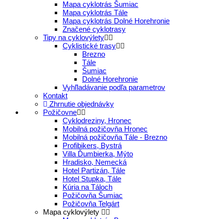
Mapa cyklotrás Šumiac
Mapa cyklotrás Tále
Mapa cyklotrás Dolné Horehronie
Značené cyklotrasy
Tipy na cyklovýlety
Cyklistické trasy
Brezno
Tále
Šumiac
Dolné Horehronie
Vyhľladávanie podľa parametrov
Kontakt
Zhrnutie objednávky
Požičovne
Cyklodreziny, Hronec
Mobilná požičovňa Hronec
Mobilná požičovňa Tále - Brezno
Profibikers, Bystrá
Villa Ďumbierka, Mýto
Hradisko, Nemecká
Hotel Partizán, Tále
Hotel Stupka, Tále
Kúria na Táloch
Požičovňa Šumiac
Požičovňa Telgárt
Mapa cyklovýlety