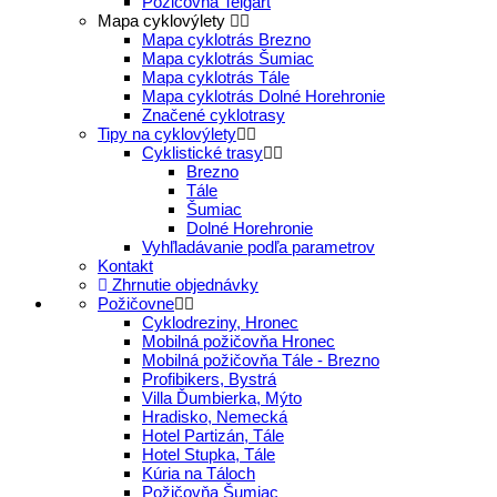
Požičovňa Telgárt
Mapa cyklovýlety
Mapa cyklotrás Brezno
Mapa cyklotrás Šumiac
Mapa cyklotrás Tále
Mapa cyklotrás Dolné Horehronie
Značené cyklotrasy
Tipy na cyklovýlety
Cyklistické trasy
Brezno
Tále
Šumiac
Dolné Horehronie
Vyhľladávanie podľa parametrov
Kontakt
Zhrnutie objednávky
Požičovne
Cyklodreziny, Hronec
Mobilná požičovňa Hronec
Mobilná požičovňa Tále - Brezno
Profibikers, Bystrá
Villa Ďumbierka, Mýto
Hradisko, Nemecká
Hotel Partizán, Tále
Hotel Stupka, Tále
Kúria na Táloch
Požičovňa Šumiac