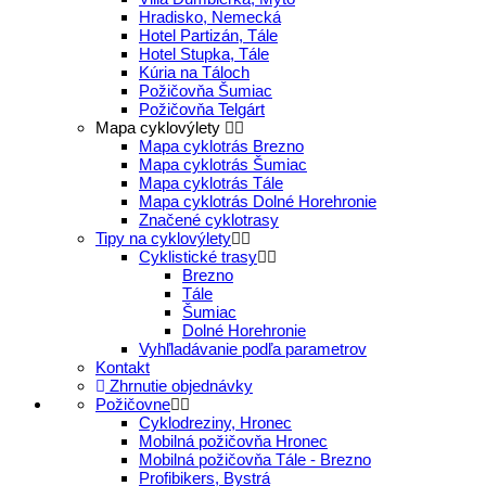
Hradisko, Nemecká
Hotel Partizán, Tále
Hotel Stupka, Tále
Kúria na Táloch
Požičovňa Šumiac
Požičovňa Telgárt
Mapa cyklovýlety
Mapa cyklotrás Brezno
Mapa cyklotrás Šumiac
Mapa cyklotrás Tále
Mapa cyklotrás Dolné Horehronie
Značené cyklotrasy
Tipy na cyklovýlety
Cyklistické trasy
Brezno
Tále
Šumiac
Dolné Horehronie
Vyhľladávanie podľa parametrov
Kontakt
Zhrnutie objednávky
Požičovne
Cyklodreziny, Hronec
Mobilná požičovňa Hronec
Mobilná požičovňa Tále - Brezno
Profibikers, Bystrá