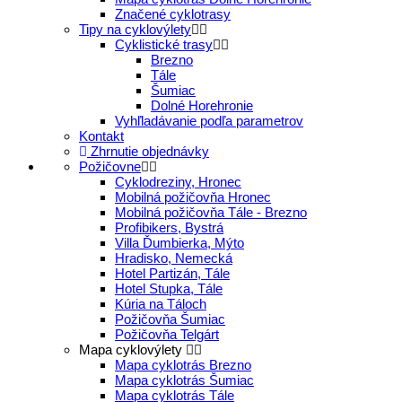
Značené cyklotrasy
Tipy na cyklovýlety
Cyklistické trasy
Brezno
Tále
Šumiac
Dolné Horehronie
Vyhľladávanie podľa parametrov
Kontakt
Zhrnutie objednávky
Požičovne
Cyklodreziny, Hronec
Mobilná požičovňa Hronec
Mobilná požičovňa Tále - Brezno
Profibikers, Bystrá
Villa Ďumbierka, Mýto
Hradisko, Nemecká
Hotel Partizán, Tále
Hotel Stupka, Tále
Kúria na Táloch
Požičovňa Šumiac
Požičovňa Telgárt
Mapa cyklovýlety
Mapa cyklotrás Brezno
Mapa cyklotrás Šumiac
Mapa cyklotrás Tále