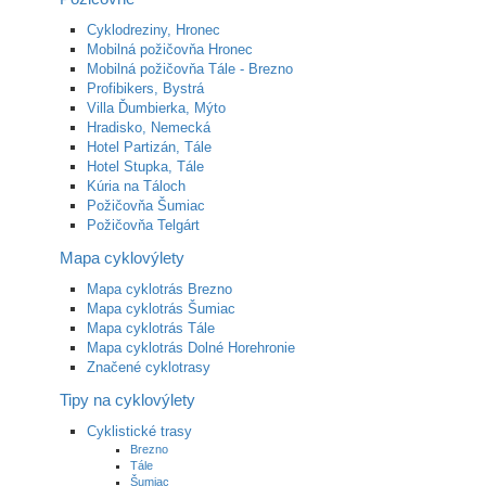
Cyklodreziny, Hronec
Mobilná požičovňa Hronec
Mobilná požičovňa Tále - Brezno
Profibikers, Bystrá
Villa Ďumbierka, Mýto
Hradisko, Nemecká
Hotel Partizán, Tále
Hotel Stupka, Tále
Kúria na Táloch
Požičovňa Šumiac
Požičovňa Telgárt
Mapa cyklovýlety
Mapa cyklotrás Brezno
Mapa cyklotrás Šumiac
Mapa cyklotrás Tále
Mapa cyklotrás Dolné Horehronie
Značené cyklotrasy
Tipy na cyklovýlety
Cyklistické trasy
Brezno
Tále
Šumiac