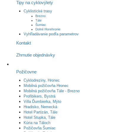
Tipy na cyklovýlety
Cyklistické trasy
Brezno
Tále
Šumiac
Dolné Horehronie
Vyhľladávanie podľa parametrov
Kontakt
Zhrnutie objednávky
Požičovne
Cyklodreziny, Hronec
Mobilná požičovňa Hronec
Mobilná požičovňa Tále - Brezno
Profibikers, Bystrá
Villa Ďumbierka, Mýto
Hradisko, Nemecká
Hotel Partizán, Tále
Hotel Stupka, Tále
Kúria na Táloch
Požičovňa Šumiac