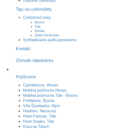
Značené cyklotrasy
Tipy na cyklovýlety
Cyklistické trasy
Brezno
Tále
Šumiac
Dolné Horehronie
Vyhľladávanie podľa parametrov
Kontakt
Zhrnutie objednávky
Požičovne
Cyklodreziny, Hronec
Mobilná požičovňa Hronec
Mobilná požičovňa Tále - Brezno
Profibikers, Bystrá
Villa Ďumbierka, Mýto
Hradisko, Nemecká
Hotel Partizán, Tále
Hotel Stupka, Tále
Kúria na Táloch