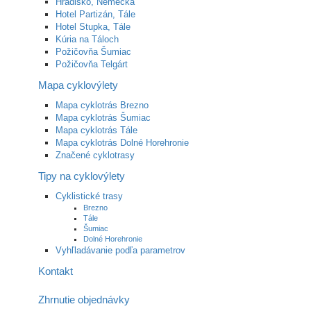
Hradisko, Nemecká
Hotel Partizán, Tále
Hotel Stupka, Tále
Kúria na Táloch
Požičovňa Šumiac
Požičovňa Telgárt
Mapa cyklovýlety
Mapa cyklotrás Brezno
Mapa cyklotrás Šumiac
Mapa cyklotrás Tále
Mapa cyklotrás Dolné Horehronie
Značené cyklotrasy
Tipy na cyklovýlety
Cyklistické trasy
Brezno
Tále
Šumiac
Dolné Horehronie
Vyhľladávanie podľa parametrov
Kontakt
Zhrnutie objednávky