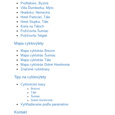
Profibikers, Bystrá
Villa Ďumbierka, Mýto
Hradisko, Nemecká
Hotel Partizán, Tále
Hotel Stupka, Tále
Kúria na Táloch
Požičovňa Šumiac
Požičovňa Telgárt
Mapa cyklovýlety
Mapa cyklotrás Brezno
Mapa cyklotrás Šumiac
Mapa cyklotrás Tále
Mapa cyklotrás Dolné Horehronie
Značené cyklotrasy
Tipy na cyklovýlety
Cyklistické trasy
Brezno
Tále
Šumiac
Dolné Horehronie
Vyhľladávanie podľa parametrov
Kontakt