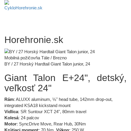
Horehronie.sk
Mobilná požičovňa Tále / Brezno
BY / 27 Horský Hardtail Giant Talon junior, 24
Giant Talon E+24", detský,
veľkosť 24"
Rám
: ALUXX aluminum, ⅛" head tube, 142mm drop-out,
integrated KSA18 kickstand mount
Vidlica
: SR Suntour XCT 24", 80mm travel
Kolesá
: 24 palcov
Motor
: SyncDrive Move, Rear Hub, 30Nm
Krútiaci moment:
70 Nm,
Výkon:
250 W