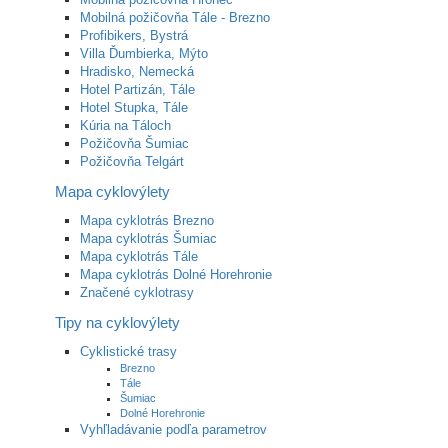
Mobilná požičovňa Tále - Brezno
Profibikers, Bystrá
Villa Ďumbierka, Mýto
Hradisko, Nemecká
Hotel Partizán, Tále
Hotel Stupka, Tále
Kúria na Táloch
Požičovňa Šumiac
Požičovňa Telgárt
Mapa cyklovýlety
Mapa cyklotrás Brezno
Mapa cyklotrás Šumiac
Mapa cyklotrás Tále
Mapa cyklotrás Dolné Horehronie
Značené cyklotrasy
Tipy na cyklovýlety
Cyklistické trasy
Brezno
Tále
Šumiac
Dolné Horehronie
Vyhľladávanie podľa parametrov