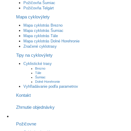
Požičovňa Šumiac
Požičovňa Telgárt
Mapa cyklovýlety
Mapa cyklotrás Brezno
Mapa cyklotrás Šumiac
Mapa cyklotrás Tále
Mapa cyklotrás Dolné Horehronie
Značené cyklotrasy
Tipy na cyklovýlety
Cyklistické trasy
Brezno
Tále
Šumiac
Dolné Horehronie
Vyhľladávanie podľa parametrov
Kontakt
Zhrnutie objednávky
Požičovne