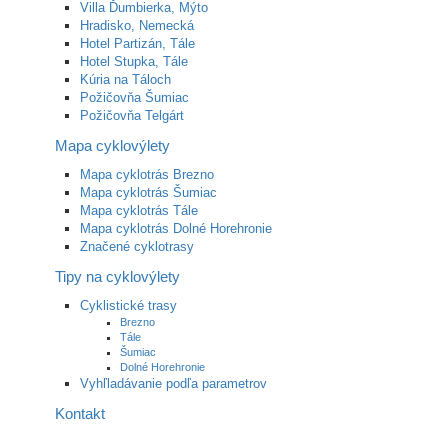
Villa Ďumbierka, Mýto
Hradisko, Nemecká
Hotel Partizán, Tále
Hotel Stupka, Tále
Kúria na Táloch
Požičovňa Šumiac
Požičovňa Telgárt
Mapa cyklovýlety
Mapa cyklotrás Brezno
Mapa cyklotrás Šumiac
Mapa cyklotrás Tále
Mapa cyklotrás Dolné Horehronie
Značené cyklotrasy
Tipy na cyklovýlety
Cyklistické trasy
Brezno
Tále
Šumiac
Dolné Horehronie
Vyhľladávanie podľa parametrov
Kontakt