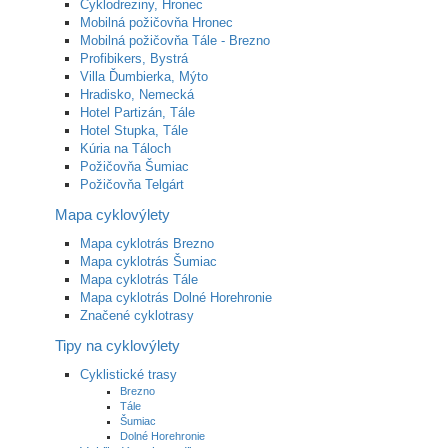
Cyklodreziny, Hronec
Mobilná požičovňa Hronec
Mobilná požičovňa Tále - Brezno
Profibikers, Bystrá
Villa Ďumbierka, Mýto
Hradisko, Nemecká
Hotel Partizán, Tále
Hotel Stupka, Tále
Kúria na Táloch
Požičovňa Šumiac
Požičovňa Telgárt
Mapa cyklovýlety
Mapa cyklotrás Brezno
Mapa cyklotrás Šumiac
Mapa cyklotrás Tále
Mapa cyklotrás Dolné Horehronie
Značené cyklotrasy
Tipy na cyklovýlety
Cyklistické trasy
Brezno
Tále
Šumiac
Dolné Horehronie