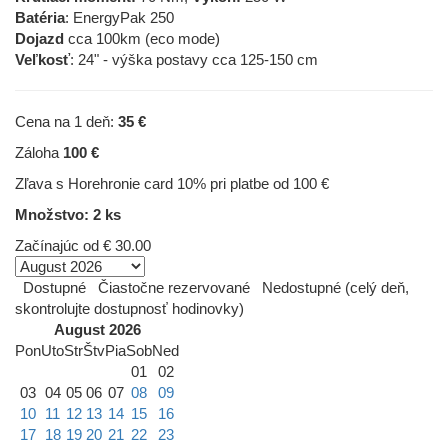
Batéria
: EnergyPak 250
Dojazd
cca 100km (eco mode)
Veľkosť
: 24" - výška postavy cca 125-150 cm
Cena na 1 deň:
35 €
Záloha
100 €
Zľava s Horehronie card 10% pri platbe od 100 €
Množstvo: 2 ks
Začínajúc od
€ 30.00
Dostupné
Čiastočne rezervované
Nedostupné (celý deň,
skontrolujte dostupnosť hodinovky)
August 2026
Pon
Uto
Str
Štv
Pia
Sob
Ned
01
02
03
04
05
06
07
08
09
10
11
12
13
14
15
16
17
18
19
20
21
22
23