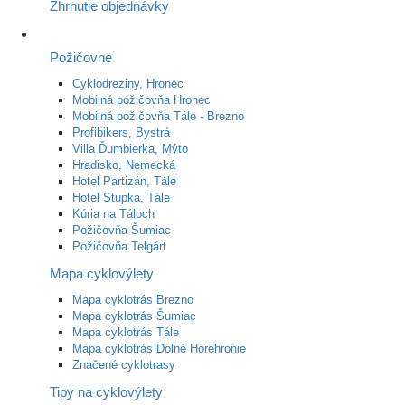
Zhrnutie objednávky
Požičovne
Cyklodreziny, Hronec
Mobilná požičovňa Hronec
Mobilná požičovňa Tále - Brezno
Profibikers, Bystrá
Villa Ďumbierka, Mýto
Hradisko, Nemecká
Hotel Partizán, Tále
Hotel Stupka, Tále
Kúria na Táloch
Požičovňa Šumiac
Požičovňa Telgárt
Mapa cyklovýlety
Mapa cyklotrás Brezno
Mapa cyklotrás Šumiac
Mapa cyklotrás Tále
Mapa cyklotrás Dolné Horehronie
Značené cyklotrasy
Tipy na cyklovýlety