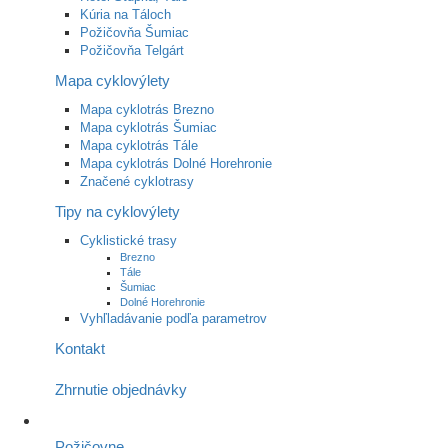
Kúria na Táloch
Požičovňa Šumiac
Požičovňa Telgárt
Mapa cyklovýlety
Mapa cyklotrás Brezno
Mapa cyklotrás Šumiac
Mapa cyklotrás Tále
Mapa cyklotrás Dolné Horehronie
Značené cyklotrasy
Tipy na cyklovýlety
Cyklistické trasy
Brezno
Tále
Šumiac
Dolné Horehronie
Vyhľladávanie podľa parametrov
Kontakt
Zhrnutie objednávky
Požičovne