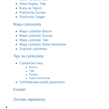
Hotel Stupka, Tále
Kúria na Táloch
Požičovňa Šumiac
Požičovňa Telgárt
Mapa cyklovýlety
Mapa cyklotrás Brezno
Mapa cyklotrás Šumiac
Mapa cyklotrás Tále
Mapa cyklotrás Dolné Horehronie
Značené cyklotrasy
Tipy na cyklovýlety
Cyklistické trasy
Brezno
Tále
Šumiac
Dolné Horehronie
Vyhľladávanie podľa parametrov
Kontakt
Zhrnutie objednávky