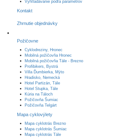
Vyhľladávanie podľa parametrov
Kontakt
Zhrnutie objednávky
Požičovne
Cyklodreziny, Hronec
Mobilná požičovňa Hronec
Mobilná požičovňa Tále - Brezno
Profibikers, Bystrá
Villa Ďumbierka, Mýto
Hradisko, Nemecká
Hotel Partizán, Tále
Hotel Stupka, Tále
Kúria na Táloch
Požičovňa Šumiac
Požičovňa Telgárt
Mapa cyklovýlety
Mapa cyklotrás Brezno
Mapa cyklotrás Šumiac
Mapa cyklotrás Tále