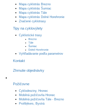
Mapa cyklotrás Brezno
Mapa cyklotrás Šumiac
Mapa cyklotrás Tále
Mapa cyklotrás Dolné Horehronie
Značené cyklotrasy
Tipy na cyklovýlety
Cyklistické trasy
Brezno
Tále
Šumiac
Dolné Horehronie
Vyhľladávanie podľa parametrov
Kontakt
Zhrnutie objednávky
Požičovne
Cyklodreziny, Hronec
Mobilná požičovňa Hronec
Mobilná požičovňa Tále - Brezno
Profibikers, Bystrá