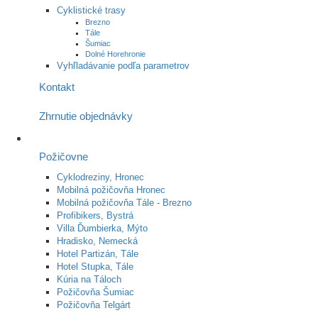
Cyklistické trasy
Brezno
Tále
Šumiac
Dolné Horehronie
Vyhľladávanie podľa parametrov
Kontakt
Zhrnutie objednávky
Požičovne
Cyklodreziny, Hronec
Mobilná požičovňa Hronec
Mobilná požičovňa Tále - Brezno
Profibikers, Bystrá
Villa Ďumbierka, Mýto
Hradisko, Nemecká
Hotel Partizán, Tále
Hotel Stupka, Tále
Kúria na Táloch
Požičovňa Šumiac
Požičovňa Telgárt