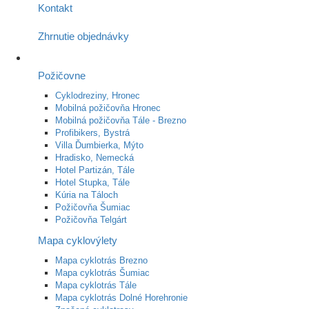
Kontakt
Zhrnutie objednávky
Požičovne
Cyklodreziny, Hronec
Mobilná požičovňa Hronec
Mobilná požičovňa Tále - Brezno
Profibikers, Bystrá
Villa Ďumbierka, Mýto
Hradisko, Nemecká
Hotel Partizán, Tále
Hotel Stupka, Tále
Kúria na Táloch
Požičovňa Šumiac
Požičovňa Telgárt
Mapa cyklovýlety
Mapa cyklotrás Brezno
Mapa cyklotrás Šumiac
Mapa cyklotrás Tále
Mapa cyklotrás Dolné Horehronie