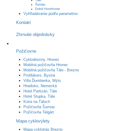
Šumiac
Dolné Horehronie
Vyhľladávanie podľa parametrov
Kontakt
Zhrnutie objednávky
Požičovne
Cyklodreziny, Hronec
Mobilná požičovňa Hronec
Mobilná požičovňa Tále - Brezno
Profibikers, Bystrá
Villa Ďumbierka, Mýto
Hradisko, Nemecká
Hotel Partizán, Tále
Hotel Stupka, Tále
Kúria na Táloch
Požičovňa Šumiac
Požičovňa Telgárt
Mapa cyklovýlety
Mapa cyklotrás Brezno