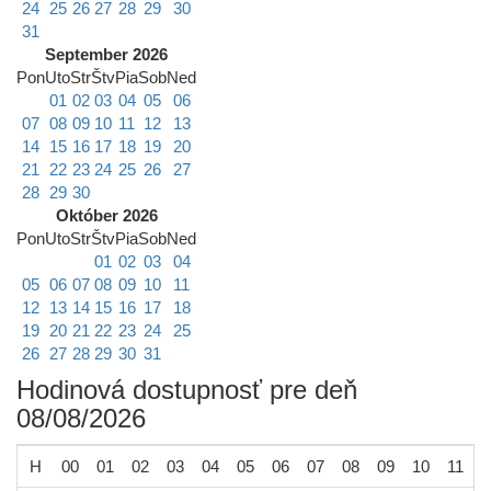
24
25
26
27
28
29
30
31
September 2026
Pon
Uto
Str
Štv
Pia
Sob
Ned
01
02
03
04
05
06
07
08
09
10
11
12
13
14
15
16
17
18
19
20
21
22
23
24
25
26
27
28
29
30
Október 2026
Pon
Uto
Str
Štv
Pia
Sob
Ned
01
02
03
04
05
06
07
08
09
10
11
12
13
14
15
16
17
18
19
20
21
22
23
24
25
26
27
28
29
30
31
Hodinová dostupnosť pre deň
08/08/2026
H
00
01
02
03
04
05
06
07
08
09
10
11
1