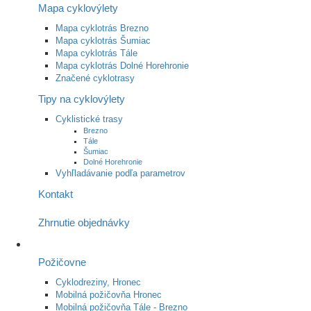
Mapa cyklovýlety
Mapa cyklotrás Brezno
Mapa cyklotrás Šumiac
Mapa cyklotrás Tále
Mapa cyklotrás Dolné Horehronie
Značené cyklotrasy
Tipy na cyklovýlety
Cyklistické trasy
Brezno
Tále
Šumiac
Dolné Horehronie
Vyhľladávanie podľa parametrov
Kontakt
Zhrnutie objednávky
Požičovne
Cyklodreziny, Hronec
Mobilná požičovňa Hronec
Mobilná požičovňa Tále - Brezno