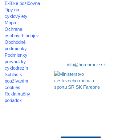
E-Bike požičovňa
oblastná organizácia cestovného ruchu
Tipy na
cyklovýlety
Klaster Horehronie
Mapa
združenie cestovného ruchu
Ochrana
osobných údajov
Nám. gen. M.R. Štefánika 3
Obchodné
977 01 Brezno
podmienky
Podmienky
Telefón:
+421 911 633 119
prevádzky
E-mail:
info@horehronie.sk
cyklodrezín
Súhlas s
používaním
cookies
Reklamačný
Aktivita realizovaná s
poriadok
finančnou podporou
Ministerstva cestovného
© 2026
ruchu
horehronie.sk
a športu Slovenskej
republiky