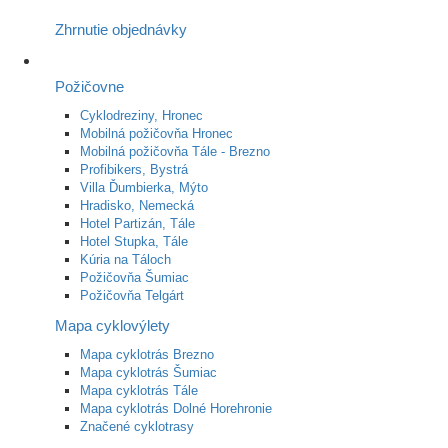
Zhrnutie objednávky
Požičovne
Cyklodreziny, Hronec
Mobilná požičovňa Hronec
Mobilná požičovňa Tále - Brezno
Profibikers, Bystrá
Villa Ďumbierka, Mýto
Hradisko, Nemecká
Hotel Partizán, Tále
Hotel Stupka, Tále
Kúria na Táloch
Požičovňa Šumiac
Požičovňa Telgárt
Mapa cyklovýlety
Mapa cyklotrás Brezno
Mapa cyklotrás Šumiac
Mapa cyklotrás Tále
Mapa cyklotrás Dolné Horehronie
Značené cyklotrasy