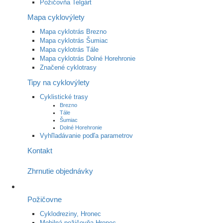
Požičovňa Telgárt
Mapa cyklovýlety
Mapa cyklotrás Brezno
Mapa cyklotrás Šumiac
Mapa cyklotrás Tále
Mapa cyklotrás Dolné Horehronie
Značené cyklotrasy
Tipy na cyklovýlety
Cyklistické trasy
Brezno
Tále
Šumiac
Dolné Horehronie
Vyhľladávanie podľa parametrov
Kontakt
Zhrnutie objednávky
Požičovne
Cyklodreziny, Hronec
Mobilná požičovňa Hronec