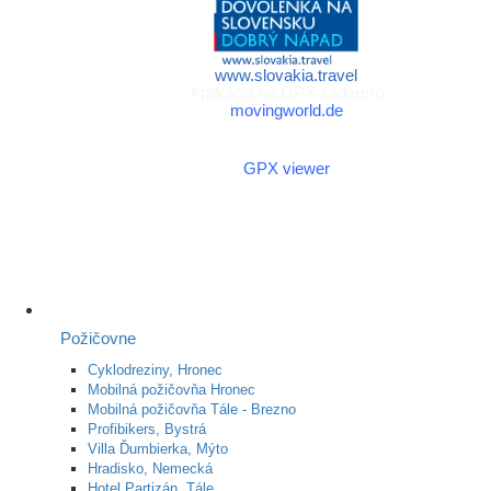
www.slovakia.travel
Aplikácia na GPX zadarmo
movingworld.de
Aplikácia na GPX zadarmo
(Android)
GPX viewer
Požičovne
Cyklodreziny, Hronec
Mobilná požičovňa Hronec
Mobilná požičovňa Tále - Brezno
Profibikers, Bystrá
Villa Ďumbierka, Mýto
Hradisko, Nemecká
Hotel Partizán, Tále