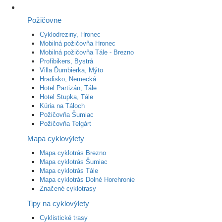
Požičovne
Cyklodreziny, Hronec
Mobilná požičovňa Hronec
Mobilná požičovňa Tále - Brezno
Profibikers, Bystrá
Villa Ďumbierka, Mýto
Hradisko, Nemecká
Hotel Partizán, Tále
Hotel Stupka, Tále
Kúria na Táloch
Požičovňa Šumiac
Požičovňa Telgárt
Mapa cyklovýlety
Mapa cyklotrás Brezno
Mapa cyklotrás Šumiac
Mapa cyklotrás Tále
Mapa cyklotrás Dolné Horehronie
Značené cyklotrasy
Tipy na cyklovýlety
Cyklistické trasy