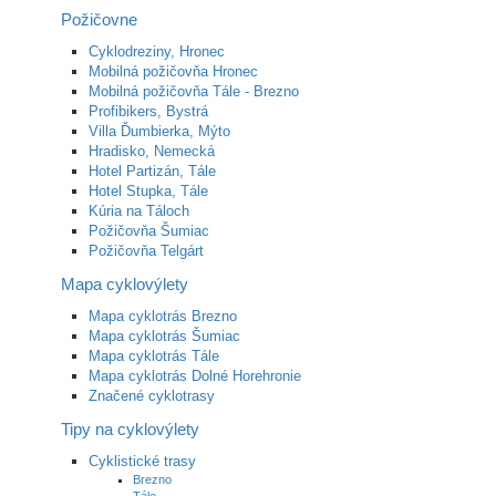
Požičovne
Cyklodreziny, Hronec
Mobilná požičovňa Hronec
Mobilná požičovňa Tále - Brezno
Profibikers, Bystrá
Villa Ďumbierka, Mýto
Hradisko, Nemecká
Hotel Partizán, Tále
Hotel Stupka, Tále
Kúria na Táloch
Požičovňa Šumiac
Požičovňa Telgárt
Mapa cyklovýlety
Mapa cyklotrás Brezno
Mapa cyklotrás Šumiac
Mapa cyklotrás Tále
Mapa cyklotrás Dolné Horehronie
Značené cyklotrasy
Tipy na cyklovýlety
Cyklistické trasy
Brezno
Tále