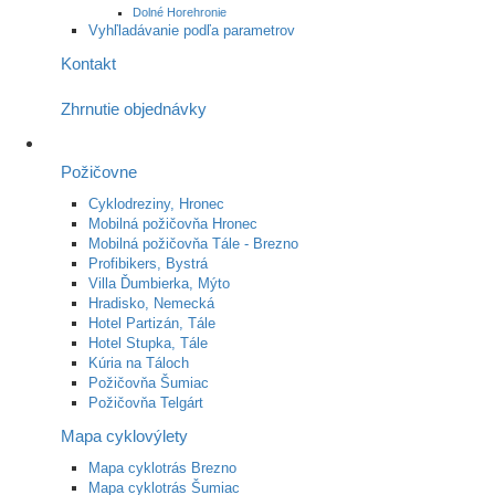
Dolné Horehronie
Vyhľladávanie podľa parametrov
Kontakt
Zhrnutie objednávky
Požičovne
Cyklodreziny, Hronec
Mobilná požičovňa Hronec
Mobilná požičovňa Tále - Brezno
Profibikers, Bystrá
Villa Ďumbierka, Mýto
Hradisko, Nemecká
Hotel Partizán, Tále
Hotel Stupka, Tále
Kúria na Táloch
Požičovňa Šumiac
Požičovňa Telgárt
Mapa cyklovýlety
Mapa cyklotrás Brezno
Mapa cyklotrás Šumiac