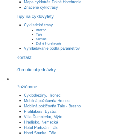
Mapa cyklotrás Dolné Horehronie
Značené cyklotrasy
Tipy na cyklovýlety
Cyklistické trasy
Brezno
Tále
Šumiac
Dolné Horehronie
Vyhľladávanie podľa parametrov
Kontakt
Zhrnutie objednávky
Požičovne
Cyklodreziny, Hronec
Mobilná požičovňa Hronec
Mobilná požičovňa Tále - Brezno
Profibikers, Bystrá
Villa Ďumbierka, Mýto
Hradisko, Nemecká
Hotel Partizán, Tále
Hotel Stupka, Tále