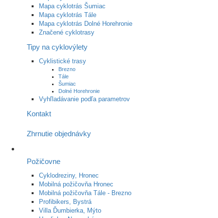
Mapa cyklotrás Šumiac
Mapa cyklotrás Tále
Mapa cyklotrás Dolné Horehronie
Značené cyklotrasy
Tipy na cyklovýlety
Cyklistické trasy
Brezno
Tále
Šumiac
Dolné Horehronie
Vyhľladávanie podľa parametrov
Kontakt
Zhrnutie objednávky
Požičovne
Cyklodreziny, Hronec
Mobilná požičovňa Hronec
Mobilná požičovňa Tále - Brezno
Profibikers, Bystrá
Villa Ďumbierka, Mýto