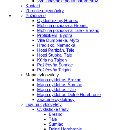
Vyhľladávanie podľa parametrov
Kontakt
Zhrnutie objednávky
Požičovne
Cyklodreziny, Hronec
Mobilná požičovňa Hronec
Mobilná požičovňa Tále - Brezno
Profibikers, Bystrá
Villa Ďumbierka, Mýto
Hradisko, Nemecká
Hotel Partizán, Tále
Hotel Stupka, Tále
Kúria na Táloch
Požičovňa Šumiac
Požičovňa Telgárt
Mapa cyklovýlety
Mapa cyklotrás Brezno
Mapa cyklotrás Šumiac
Mapa cyklotrás Tále
Mapa cyklotrás Dolné Horehronie
Značené cyklotrasy
Tipy na cyklovýlety
Cyklistické trasy
Brezno
Tále
Šumiac
Dolné Horehronie