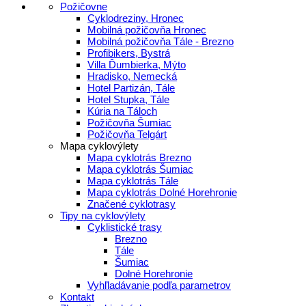
Požičovne
Cyklodreziny, Hronec
Mobilná požičovňa Hronec
Mobilná požičovňa Tále - Brezno
Profibikers, Bystrá
Villa Ďumbierka, Mýto
Hradisko, Nemecká
Hotel Partizán, Tále
Hotel Stupka, Tále
Kúria na Táloch
Požičovňa Šumiac
Požičovňa Telgárt
Mapa cyklovýlety
Mapa cyklotrás Brezno
Mapa cyklotrás Šumiac
Mapa cyklotrás Tále
Mapa cyklotrás Dolné Horehronie
Značené cyklotrasy
Tipy na cyklovýlety
Cyklistické trasy
Brezno
Tále
Šumiac
Dolné Horehronie
Vyhľladávanie podľa parametrov
Kontakt