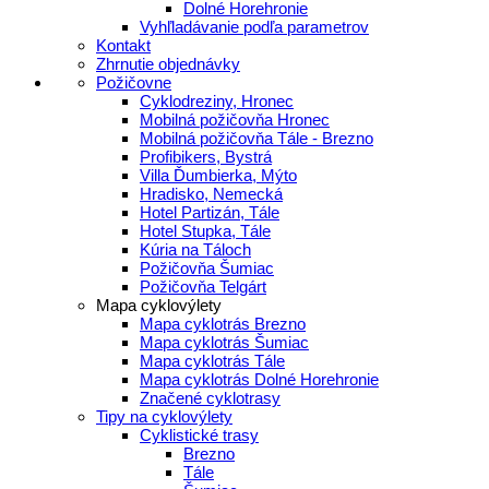
Dolné Horehronie
Vyhľladávanie podľa parametrov
Kontakt
Zhrnutie objednávky
Požičovne
Cyklodreziny, Hronec
Mobilná požičovňa Hronec
Mobilná požičovňa Tále - Brezno
Profibikers, Bystrá
Villa Ďumbierka, Mýto
Hradisko, Nemecká
Hotel Partizán, Tále
Hotel Stupka, Tále
Kúria na Táloch
Požičovňa Šumiac
Požičovňa Telgárt
Mapa cyklovýlety
Mapa cyklotrás Brezno
Mapa cyklotrás Šumiac
Mapa cyklotrás Tále
Mapa cyklotrás Dolné Horehronie
Značené cyklotrasy
Tipy na cyklovýlety
Cyklistické trasy
Brezno
Tále