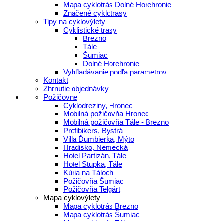
Mapa cyklotrás Dolné Horehronie
Značené cyklotrasy
Tipy na cyklovýlety
Cyklistické trasy
Brezno
Tále
Šumiac
Dolné Horehronie
Vyhľladávanie podľa parametrov
Kontakt
Zhrnutie objednávky
Požičovne
Cyklodreziny, Hronec
Mobilná požičovňa Hronec
Mobilná požičovňa Tále - Brezno
Profibikers, Bystrá
Villa Ďumbierka, Mýto
Hradisko, Nemecká
Hotel Partizán, Tále
Hotel Stupka, Tále
Kúria na Táloch
Požičovňa Šumiac
Požičovňa Telgárt
Mapa cyklovýlety
Mapa cyklotrás Brezno
Mapa cyklotrás Šumiac