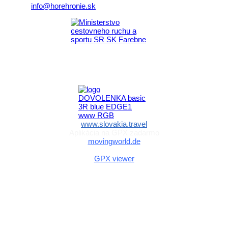
E-mail:
info@horehronie.sk
Aktivita realizovaná s finančnou podporou
Ministerstva cestovného ruchu
a športu Slovenskej republiky
www.slovakia.travel
Aplikácia na GPX zadarmo
movingworld.de
Aplikácia na GPX zadarmo (Android)
GPX viewer