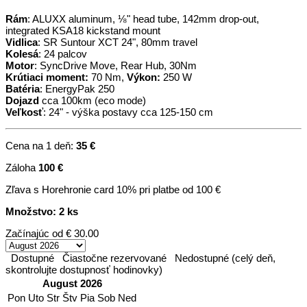
Rám
: ALUXX aluminum, ⅛" head tube, 142mm drop-out,
integrated KSA18 kickstand mount
Vidlica
: SR Suntour XCT 24", 80mm travel
Kolesá
: 24 palcov
Motor
: SyncDrive Move, Rear Hub, 30Nm
Krútiaci moment:
70 Nm,
Výkon:
250 W
Batéria
: EnergyPak 250
Dojazd
cca 100km (eco mode)
Veľkosť
: 24" - výška postavy cca 125-150 cm
Cena na 1 deň:
35 €
Záloha
100 €
Zľava s Horehronie card 10% pri platbe od 100 €
Množstvo: 2 ks
Začínajúc od
€ 30.00
Dostupné
Čiastočne rezervované
Nedostupné (celý deň,
skontrolujte dostupnosť hodinovky)
August 2026
Pon
Uto
Str
Štv
Pia
Sob
Ned