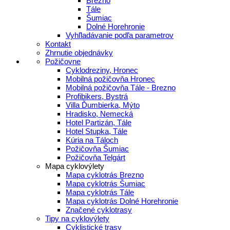
Brezno
Tále
Šumiac
Dolné Horehronie
Vyhľladávanie podľa parametrov
Kontakt
Zhrnutie objednávky
Požičovne
Cyklodreziny, Hronec
Mobilná požičovňa Hronec
Mobilná požičovňa Tále - Brezno
Profibikers, Bystrá
Villa Ďumbierka, Mýto
Hradisko, Nemecká
Hotel Partizán, Tále
Hotel Stupka, Tále
Kúria na Táloch
Požičovňa Šumiac
Požičovňa Telgárt
Mapa cyklovýlety
Mapa cyklotrás Brezno
Mapa cyklotrás Šumiac
Mapa cyklotrás Tále
Mapa cyklotrás Dolné Horehronie
Značené cyklotrasy
Tipy na cyklovýlety
Cyklistické trasy