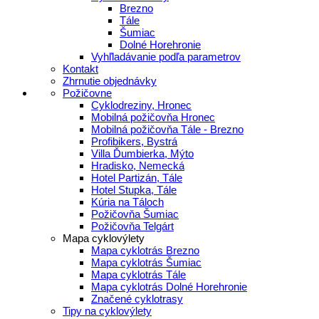
Brezno
Tále
Šumiac
Dolné Horehronie
Vyhľladávanie podľa parametrov
Kontakt
Zhrnutie objednávky
Požičovne
Cyklodreziny, Hronec
Mobilná požičovňa Hronec
Mobilná požičovňa Tále - Brezno
Profibikers, Bystrá
Villa Ďumbierka, Mýto
Hradisko, Nemecká
Hotel Partizán, Tále
Hotel Stupka, Tále
Kúria na Táloch
Požičovňa Šumiac
Požičovňa Telgárt
Mapa cyklovýlety
Mapa cyklotrás Brezno
Mapa cyklotrás Šumiac
Mapa cyklotrás Tále
Mapa cyklotrás Dolné Horehronie
Značené cyklotrasy
Tipy na cyklovýlety