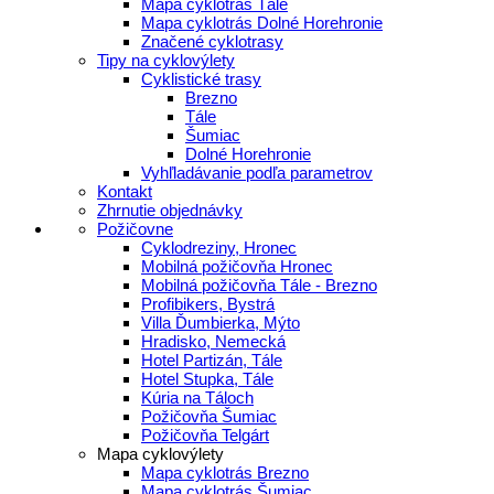
Mapa cyklotrás Tále
Mapa cyklotrás Dolné Horehronie
Značené cyklotrasy
Tipy na cyklovýlety
Cyklistické trasy
Brezno
Tále
Šumiac
Dolné Horehronie
Vyhľladávanie podľa parametrov
Kontakt
Zhrnutie objednávky
Požičovne
Cyklodreziny, Hronec
Mobilná požičovňa Hronec
Mobilná požičovňa Tále - Brezno
Profibikers, Bystrá
Villa Ďumbierka, Mýto
Hradisko, Nemecká
Hotel Partizán, Tále
Hotel Stupka, Tále
Kúria na Táloch
Požičovňa Šumiac
Požičovňa Telgárt
Mapa cyklovýlety
Mapa cyklotrás Brezno
Mapa cyklotrás Šumiac