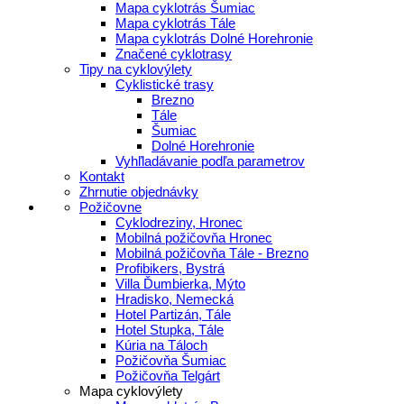
Mapa cyklotrás Šumiac
Mapa cyklotrás Tále
Mapa cyklotrás Dolné Horehronie
Značené cyklotrasy
Tipy na cyklovýlety
Cyklistické trasy
Brezno
Tále
Šumiac
Dolné Horehronie
Vyhľladávanie podľa parametrov
Kontakt
Zhrnutie objednávky
Požičovne
Cyklodreziny, Hronec
Mobilná požičovňa Hronec
Mobilná požičovňa Tále - Brezno
Profibikers, Bystrá
Villa Ďumbierka, Mýto
Hradisko, Nemecká
Hotel Partizán, Tále
Hotel Stupka, Tále
Kúria na Táloch
Požičovňa Šumiac
Požičovňa Telgárt
Mapa cyklovýlety