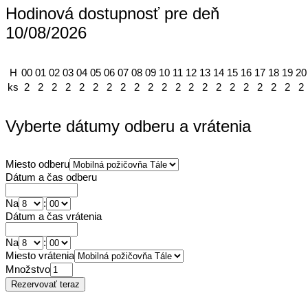
Hodinová dostupnosť pre deň
10/08/2026
H
00
01
02
03
04
05
06
07
08
09
10
11
12
13
14
15
16
17
18
19
20
ks
2
2
2
2
2
2
2
2
2
2
2
2
2
2
2
2
2
2
2
2
2
Vyberte dátumy odberu a vrátenia
Miesto odberu
Dátum a čas odberu
Na
:
Dátum a čas vrátenia
Na
:
Miesto vrátenia
Množstvo