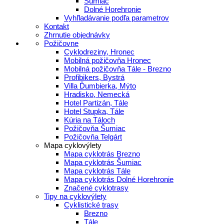
Šumiac
Dolné Horehronie
Vyhľladávanie podľa parametrov
Kontakt
Zhrnutie objednávky
Požičovne
Cyklodreziny, Hronec
Mobilná požičovňa Hronec
Mobilná požičovňa Tále - Brezno
Profibikers, Bystrá
Villa Ďumbierka, Mýto
Hradisko, Nemecká
Hotel Partizán, Tále
Hotel Stupka, Tále
Kúria na Táloch
Požičovňa Šumiac
Požičovňa Telgárt
Mapa cyklovýlety
Mapa cyklotrás Brezno
Mapa cyklotrás Šumiac
Mapa cyklotrás Tále
Mapa cyklotrás Dolné Horehronie
Značené cyklotrasy
Tipy na cyklovýlety
Cyklistické trasy
Brezno
Tále