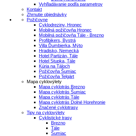
Vyhľladávanie podľa parametrov
Kontakt
Zhrnutie objednávky
Požičovne
Cyklodreziny, Hronec
Mobilná požičovňa Hronec
Mobilná požičovňa Tále - Brezno
Profibikers, Bystrá
Villa Ďumbierka, Mýto
Hradisko, Nemecká
Hotel Partizán, Tále
Hotel Stupka, Tále
Kúria na Táloch
Požičovňa Šumiac
Požičovňa Telgárt
Mapa cyklovýlety
Mapa cyklotrás Brezno
Mapa cyklotrás Šumiac
Mapa cyklotrás Tále
Mapa cyklotrás Dolné Horehronie
Značené cyklotrasy
Tipy na cyklovýlety
Cyklistické trasy
Brezno
Tále
Šumiac