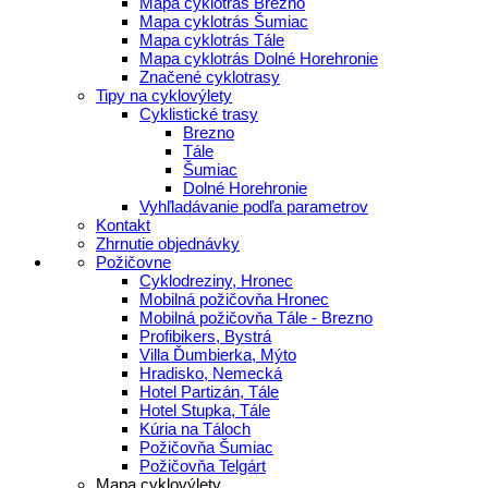
Mapa cyklotrás Brezno
Mapa cyklotrás Šumiac
Mapa cyklotrás Tále
Mapa cyklotrás Dolné Horehronie
Značené cyklotrasy
Tipy na cyklovýlety
Cyklistické trasy
Brezno
Tále
Šumiac
Dolné Horehronie
Vyhľladávanie podľa parametrov
Kontakt
Zhrnutie objednávky
Požičovne
Cyklodreziny, Hronec
Mobilná požičovňa Hronec
Mobilná požičovňa Tále - Brezno
Profibikers, Bystrá
Villa Ďumbierka, Mýto
Hradisko, Nemecká
Hotel Partizán, Tále
Hotel Stupka, Tále
Kúria na Táloch
Požičovňa Šumiac
Požičovňa Telgárt
Mapa cyklovýlety