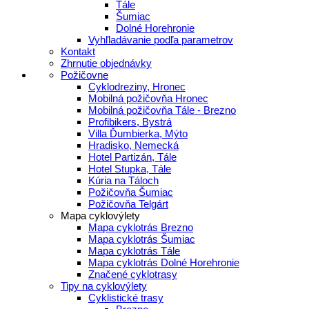
Tále
Šumiac
Dolné Horehronie
Vyhľladávanie podľa parametrov
Kontakt
Zhrnutie objednávky
Požičovne
Cyklodreziny, Hronec
Mobilná požičovňa Hronec
Mobilná požičovňa Tále - Brezno
Profibikers, Bystrá
Villa Ďumbierka, Mýto
Hradisko, Nemecká
Hotel Partizán, Tále
Hotel Stupka, Tále
Kúria na Táloch
Požičovňa Šumiac
Požičovňa Telgárt
Mapa cyklovýlety
Mapa cyklotrás Brezno
Mapa cyklotrás Šumiac
Mapa cyklotrás Tále
Mapa cyklotrás Dolné Horehronie
Značené cyklotrasy
Tipy na cyklovýlety
Cyklistické trasy