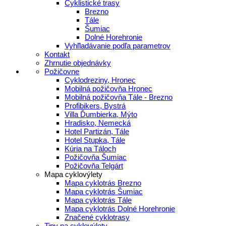
Cyklistické trasy
Brezno
Tále
Šumiac
Dolné Horehronie
Vyhľladávanie podľa parametrov
Kontakt
Zhrnutie objednávky
Požičovne
Cyklodreziny, Hronec
Mobilná požičovňa Hronec
Mobilná požičovňa Tále - Brezno
Profibikers, Bystrá
Villa Ďumbierka, Mýto
Hradisko, Nemecká
Hotel Partizán, Tále
Hotel Stupka, Tále
Kúria na Táloch
Požičovňa Šumiac
Požičovňa Telgárt
Mapa cyklovýlety
Mapa cyklotrás Brezno
Mapa cyklotrás Šumiac
Mapa cyklotrás Tále
Mapa cyklotrás Dolné Horehronie
Značené cyklotrasy
Tipy na cyklovýlety