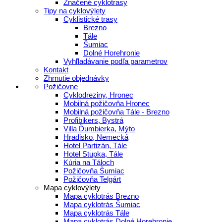
Značené cyklotrasy
Tipy na cyklovýlety
Cyklistické trasy
Brezno
Tále
Šumiac
Dolné Horehronie
Vyhľladávanie podľa parametrov
Kontakt
Zhrnutie objednávky
Požičovne
Cyklodreziny, Hronec
Mobilná požičovňa Hronec
Mobilná požičovňa Tále - Brezno
Profibikers, Bystrá
Villa Ďumbierka, Mýto
Hradisko, Nemecká
Hotel Partizán, Tále
Hotel Stupka, Tále
Kúria na Táloch
Požičovňa Šumiac
Požičovňa Telgárt
Mapa cyklovýlety
Mapa cyklotrás Brezno
Mapa cyklotrás Šumiac
Mapa cyklotrás Tále
Mapa cyklotrás Dolné Horehronie