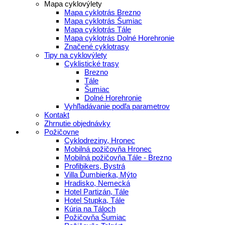
Mapa cyklovýlety
Mapa cyklotrás Brezno
Mapa cyklotrás Šumiac
Mapa cyklotrás Tále
Mapa cyklotrás Dolné Horehronie
Značené cyklotrasy
Tipy na cyklovýlety
Cyklistické trasy
Brezno
Tále
Šumiac
Dolné Horehronie
Vyhľladávanie podľa parametrov
Kontakt
Zhrnutie objednávky
Požičovne
Cyklodreziny, Hronec
Mobilná požičovňa Hronec
Mobilná požičovňa Tále - Brezno
Profibikers, Bystrá
Villa Ďumbierka, Mýto
Hradisko, Nemecká
Hotel Partizán, Tále
Hotel Stupka, Tále
Kúria na Táloch
Požičovňa Šumiac