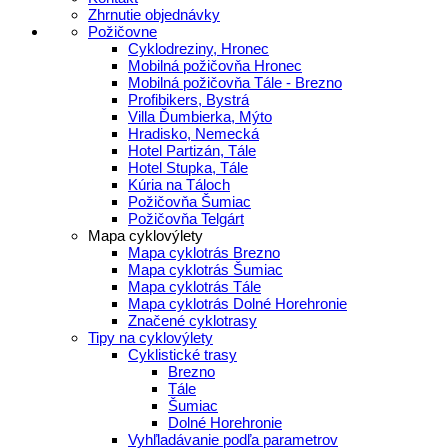
Zhrnutie objednávky
Požičovne
Cyklodreziny, Hronec
Mobilná požičovňa Hronec
Mobilná požičovňa Tále - Brezno
Profibikers, Bystrá
Villa Ďumbierka, Mýto
Hradisko, Nemecká
Hotel Partizán, Tále
Hotel Stupka, Tále
Kúria na Táloch
Požičovňa Šumiac
Požičovňa Telgárt
Mapa cyklovýlety
Mapa cyklotrás Brezno
Mapa cyklotrás Šumiac
Mapa cyklotrás Tále
Mapa cyklotrás Dolné Horehronie
Značené cyklotrasy
Tipy na cyklovýlety
Cyklistické trasy
Brezno
Tále
Šumiac
Dolné Horehronie
Vyhľladávanie podľa parametrov