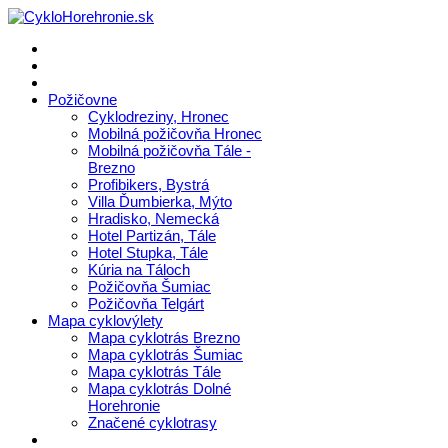
Požičovne
Cyklodreziny, Hronec
Mobilná požičovňa Hronec
Mobilná požičovňa Tále -
Brezno
Profibikers, Bystrá
Villa Ďumbierka, Mýto
Hradisko, Nemecká
Hotel Partizán, Tále
Hotel Stupka, Tále
Kúria na Táloch
Požičovňa Šumiac
Požičovňa Telgárt
Mapa cyklovýlety
Mapa cyklotrás Brezno
Mapa cyklotrás Šumiac
Mapa cyklotrás Tále
Mapa cyklotrás Dolné
Horehronie
Značené cyklotrasy