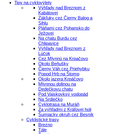
Tipy na cyklovýlety
Výhľady nad Breznom z
Kabátovej
Zákľuky cez Čierny Balog a
Sihlu
Pláňami cez Pohansko do
Ježovej
Na chatu Burdu cez
Chlipavice
Výhľady nad Breznom z
Lúčok
Cez Mlynnú na Krpačovo
Okolo Beňušky
Čierny Váh cez Priehybku
Popod Hrb na Štomp
Okolo jazera Krpáčovo
Mlynnou dolinou na
Dedečkovu chatu
Pod Vajskovksý vodopád
Na Srdiečko
Cyklotrasa na Muráň
Za výhľadmi z Kráľovej holi
Šumiacky okruh cez Besník
Cyklistické trasy
Brezno
Tále