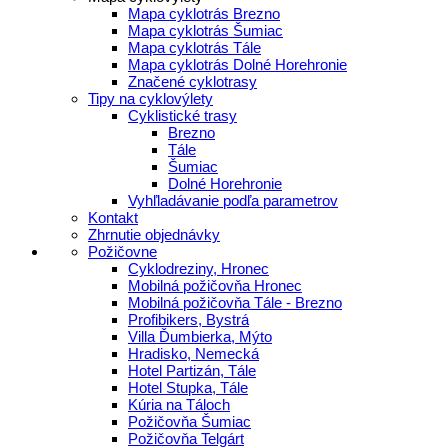
Mapa cyklotrás Brezno
Mapa cyklotrás Šumiac
Mapa cyklotrás Tále
Mapa cyklotrás Dolné Horehronie
Značené cyklotrasy
Tipy na cyklovýlety
Cyklistické trasy
Brezno
Tále
Šumiac
Dolné Horehronie
Vyhľladávanie podľa parametrov
Kontakt
Zhrnutie objednávky
Požičovne
Cyklodreziny, Hronec
Mobilná požičovňa Hronec
Mobilná požičovňa Tále - Brezno
Profibikers, Bystrá
Villa Ďumbierka, Mýto
Hradisko, Nemecká
Hotel Partizán, Tále
Hotel Stupka, Tále
Kúria na Táloch
Požičovňa Šumiac
Požičovňa Telgárt