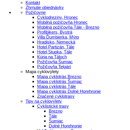
Kontakt
Zhrnutie objednávky
Požičovne
Cyklodreziny, Hronec
Mobilná požičovňa Hronec
Mobilná požičovňa Tále - Brezno
Profibikers, Bystrá
Villa Ďumbierka, Mýto
Hradisko, Nemecká
Hotel Partizán, Tále
Hotel Stupka, Tále
Kúria na Táloch
Požičovňa Šumiac
Požičovňa Telgárt
Mapa cyklovýlety
Mapa cyklotrás Brezno
Mapa cyklotrás Šumiac
Mapa cyklotrás Tále
Mapa cyklotrás Dolné Horehronie
Značené cyklotrasy
Tipy na cyklovýlety
Cyklistické trasy
Brezno
Tále
Šumiac
Dolné Horehronie