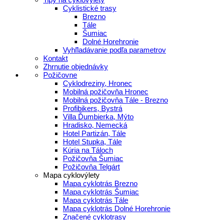
Cyklistické trasy
Brezno
Tále
Šumiac
Dolné Horehronie
Vyhľladávanie podľa parametrov
Kontakt
Zhrnutie objednávky
Požičovne
Cyklodreziny, Hronec
Mobilná požičovňa Hronec
Mobilná požičovňa Tále - Brezno
Profibikers, Bystrá
Villa Ďumbierka, Mýto
Hradisko, Nemecká
Hotel Partizán, Tále
Hotel Stupka, Tále
Kúria na Táloch
Požičovňa Šumiac
Požičovňa Telgárt
Mapa cyklovýlety
Mapa cyklotrás Brezno
Mapa cyklotrás Šumiac
Mapa cyklotrás Tále
Mapa cyklotrás Dolné Horehronie
Značené cyklotrasy