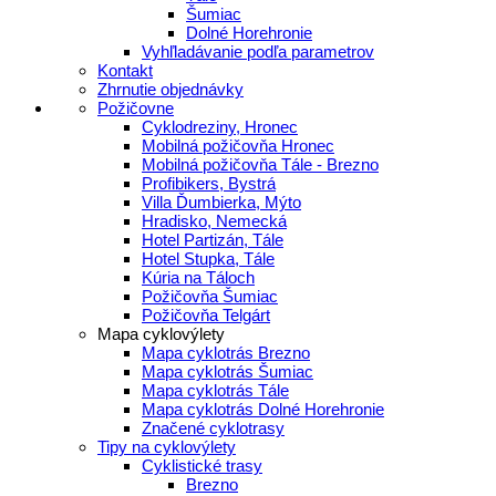
Šumiac
Dolné Horehronie
Vyhľladávanie podľa parametrov
Kontakt
Zhrnutie objednávky
Požičovne
Cyklodreziny, Hronec
Mobilná požičovňa Hronec
Mobilná požičovňa Tále - Brezno
Profibikers, Bystrá
Villa Ďumbierka, Mýto
Hradisko, Nemecká
Hotel Partizán, Tále
Hotel Stupka, Tále
Kúria na Táloch
Požičovňa Šumiac
Požičovňa Telgárt
Mapa cyklovýlety
Mapa cyklotrás Brezno
Mapa cyklotrás Šumiac
Mapa cyklotrás Tále
Mapa cyklotrás Dolné Horehronie
Značené cyklotrasy
Tipy na cyklovýlety
Cyklistické trasy
Brezno