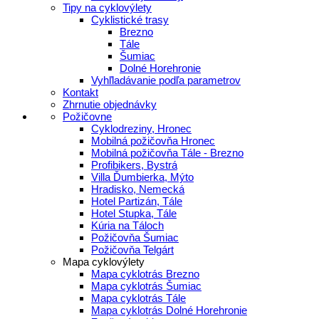
Tipy na cyklovýlety
Cyklistické trasy
Brezno
Tále
Šumiac
Dolné Horehronie
Vyhľladávanie podľa parametrov
Kontakt
Zhrnutie objednávky
Požičovne
Cyklodreziny, Hronec
Mobilná požičovňa Hronec
Mobilná požičovňa Tále - Brezno
Profibikers, Bystrá
Villa Ďumbierka, Mýto
Hradisko, Nemecká
Hotel Partizán, Tále
Hotel Stupka, Tále
Kúria na Táloch
Požičovňa Šumiac
Požičovňa Telgárt
Mapa cyklovýlety
Mapa cyklotrás Brezno
Mapa cyklotrás Šumiac
Mapa cyklotrás Tále
Mapa cyklotrás Dolné Horehronie