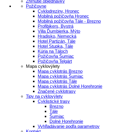
Zhrnutie objednávky
Požičovne
Cyklodreziny, Hronec
Mobilná požičovňa Hronec
Mobilná požičovňa Tále - Brezno
Profibikers, Bystrá
Villa Ďumbierka, Mýto
Hradisko, Nemecká
Hotel Partizán, Tále
Hotel Stupka, Tále
Kúria na Táloch
Požičovňa Šumiac
Požičovňa Telgárt
Mapa cyklovýlety
Mapa cyklotrás Brezno
Mapa cyklotrás Šumiac
Mapa cyklotrás Tále
Mapa cyklotrás Dolné Horehronie
Značené cyklotrasy
Tipy na cyklovýlety
Cyklistické trasy
Brezno
Tále
Šumiac
Dolné Horehronie
Vyhľladávanie podľa parametrov
Kontakt