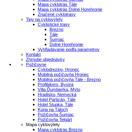
Mapa cyklotrás Tále
Mapa cyklotrás Dolné Horehronie
Značené cyklotrasy
Tipy na cyklovýlety
Cyklistické trasy
Brezno
Tále
Šumiac
Dolné Horehronie
Vyhľladávanie podľa parametrov
Kontakt
Zhrnutie objednávky
Požičovne
Cyklodreziny, Hronec
Mobilná požičovňa Hronec
Mobilná požičovňa Tále - Brezno
Profibikers, Bystrá
Villa Ďumbierka, Mýto
Hradisko, Nemecká
Hotel Partizán, Tále
Hotel Stupka, Tále
Kúria na Táloch
Požičovňa Šumiac
Požičovňa Telgárt
Mapa cyklovýlety
Mapa cyklotrás Brezno