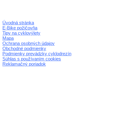
Úvodná stránka
E-Bike požičovňa
Tipy na cyklovýlety
Mapa
Ochrana osobných údajov
Obchodné podmienky
Podmienky prevádzky cyklodrezín
Súhlas s používaním cookies
Reklamačný poriadok
© 2026 horehronie.sk
REGIÓN HOREHRONIE
oblastná organizácia cestovného ruchu
Klaster Horehronie
združenie cestovného ruchu
Nám. gen. M.R. Štefánika 3
977 01 Brezno
Telefón:
+421 911 633 119