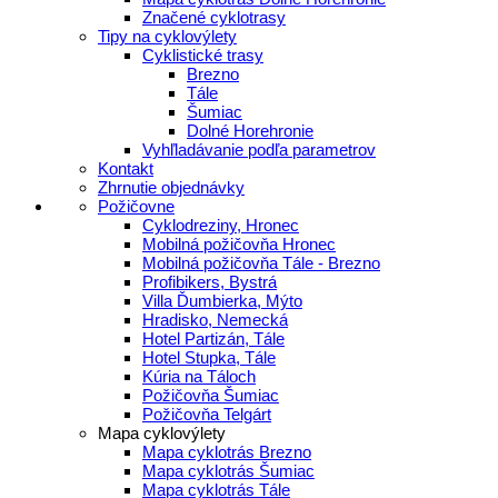
Značené cyklotrasy
Tipy na cyklovýlety
Cyklistické trasy
Brezno
Tále
Šumiac
Dolné Horehronie
Vyhľladávanie podľa parametrov
Kontakt
Zhrnutie objednávky
Požičovne
Cyklodreziny, Hronec
Mobilná požičovňa Hronec
Mobilná požičovňa Tále - Brezno
Profibikers, Bystrá
Villa Ďumbierka, Mýto
Hradisko, Nemecká
Hotel Partizán, Tále
Hotel Stupka, Tále
Kúria na Táloch
Požičovňa Šumiac
Požičovňa Telgárt
Mapa cyklovýlety
Mapa cyklotrás Brezno
Mapa cyklotrás Šumiac
Mapa cyklotrás Tále