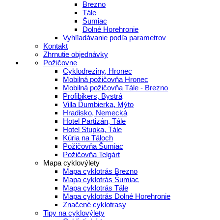
Brezno
Tále
Šumiac
Dolné Horehronie
Vyhľladávanie podľa parametrov
Kontakt
Zhrnutie objednávky
Požičovne
Cyklodreziny, Hronec
Mobilná požičovňa Hronec
Mobilná požičovňa Tále - Brezno
Profibikers, Bystrá
Villa Ďumbierka, Mýto
Hradisko, Nemecká
Hotel Partizán, Tále
Hotel Stupka, Tále
Kúria na Táloch
Požičovňa Šumiac
Požičovňa Telgárt
Mapa cyklovýlety
Mapa cyklotrás Brezno
Mapa cyklotrás Šumiac
Mapa cyklotrás Tále
Mapa cyklotrás Dolné Horehronie
Značené cyklotrasy
Tipy na cyklovýlety