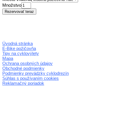
Množstvo
Úvodná stránka
E-Bike požičovňa
Tipy na cyklovýlety
Mapa
Ochrana osobných údajov
Obchodné podmienky
Podmienky prevádzky cyklodrezín
Súhlas s používaním cookies
Reklamačný poriadok
© 2026 horehronie.sk
REGIÓN HOREHRONIE
oblastná organizácia cestovného ruchu
Klaster Horehronie
združenie cestovného ruchu