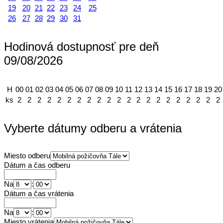
19
20
21
22
23
24
25
26
27
28
29
30
31
Hodinová dostupnosť pre deň
09/08/2026
H
00
01
02
03
04
05
06
07
08
09
10
11
12
13
14
15
16
17
18
19
20
ks
2
2
2
2
2
2
2
2
2
2
2
2
2
2
2
2
2
2
2
2
2
Vyberte dátumy odberu a vrátenia
Miesto odberu
Dátum a čas odberu
Na
:
Dátum a čas vrátenia
Na
:
Miesto vrátenia