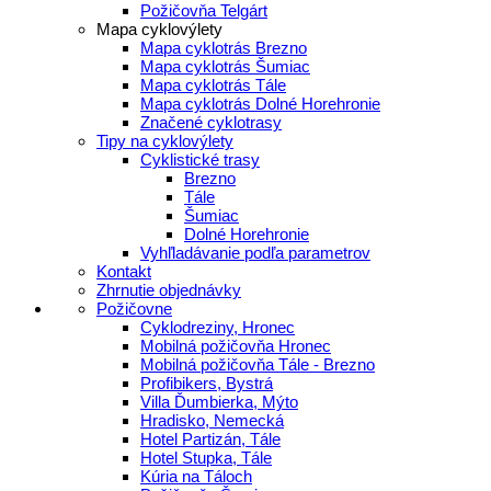
Požičovňa Telgárt
Mapa cyklovýlety
Mapa cyklotrás Brezno
Mapa cyklotrás Šumiac
Mapa cyklotrás Tále
Mapa cyklotrás Dolné Horehronie
Značené cyklotrasy
Tipy na cyklovýlety
Cyklistické trasy
Brezno
Tále
Šumiac
Dolné Horehronie
Vyhľladávanie podľa parametrov
Kontakt
Zhrnutie objednávky
Požičovne
Cyklodreziny, Hronec
Mobilná požičovňa Hronec
Mobilná požičovňa Tále - Brezno
Profibikers, Bystrá
Villa Ďumbierka, Mýto
Hradisko, Nemecká
Hotel Partizán, Tále
Hotel Stupka, Tále
Kúria na Táloch