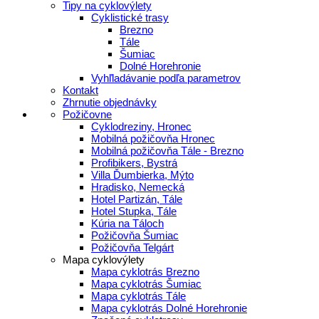
Tipy na cyklovýlety
Cyklistické trasy
Brezno
Tále
Šumiac
Dolné Horehronie
Vyhľladávanie podľa parametrov
Kontakt
Zhrnutie objednávky
Požičovne
Cyklodreziny, Hronec
Mobilná požičovňa Hronec
Mobilná požičovňa Tále - Brezno
Profibikers, Bystrá
Villa Ďumbierka, Mýto
Hradisko, Nemecká
Hotel Partizán, Tále
Hotel Stupka, Tále
Kúria na Táloch
Požičovňa Šumiac
Požičovňa Telgárt
Mapa cyklovýlety
Mapa cyklotrás Brezno
Mapa cyklotrás Šumiac
Mapa cyklotrás Tále
Mapa cyklotrás Dolné Horehronie