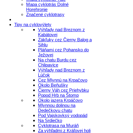
Mapa cyklotrás Dolné
Horehronie
Značené cyklotrasy
Tipy na cyklovýlety
Výhľady nad Breznom z
Kabátovej
Zákľuky cez Čierny Balog a
Sihlu
Pláňami cez Pohansko do
Ježovej
Na chatu Burdu cez
Chlipavice
Výhľady nad Breznom z
Lúčok
Cez Mlynnú na Krpačovo
Okolo Beňušky
Čierny Váh cez Priehybku
Popod Hrb na Štomp
Okolo jazera Krpáčovo
Mlynnou dolinou na
Dedečkovu chatu
Pod Vajskovksý vodopád
Na Srdiečko
Cyklotrasa na Muráň
Za výhľadmi z Kráľovej holi