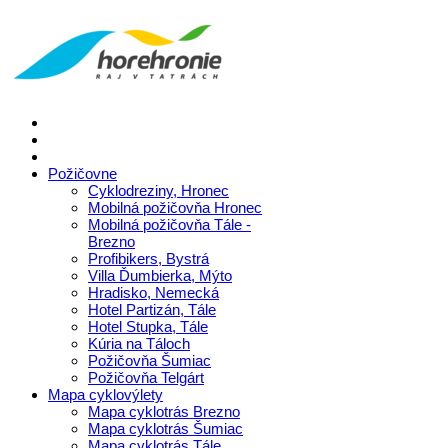
Požičovne
Cyklodreziny, Hronec
Mobilná požičovňa Hronec
Mobilná požičovňa Tále -
Brezno
Profibikers, Bystrá
Villa Ďumbierka, Mýto
Hradisko, Nemecká
Hotel Partizán, Tále
Hotel Stupka, Tále
Kúria na Táloch
Požičovňa Šumiac
Požičovňa Telgárt
Mapa cyklovýlety
Mapa cyklotrás Brezno
Mapa cyklotrás Šumiac
Mapa cyklotrás Tále