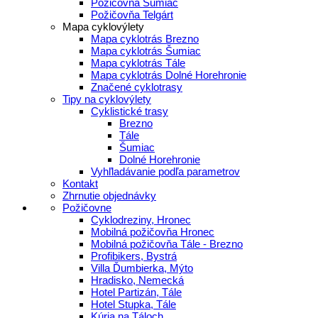
Požičovňa Šumiac
Požičovňa Telgárt
Mapa cyklovýlety
Mapa cyklotrás Brezno
Mapa cyklotrás Šumiac
Mapa cyklotrás Tále
Mapa cyklotrás Dolné Horehronie
Značené cyklotrasy
Tipy na cyklovýlety
Cyklistické trasy
Brezno
Tále
Šumiac
Dolné Horehronie
Vyhľladávanie podľa parametrov
Kontakt
Zhrnutie objednávky
Požičovne
Cyklodreziny, Hronec
Mobilná požičovňa Hronec
Mobilná požičovňa Tále - Brezno
Profibikers, Bystrá
Villa Ďumbierka, Mýto
Hradisko, Nemecká
Hotel Partizán, Tále
Hotel Stupka, Tále
Kúria na Táloch