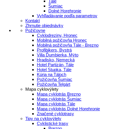
Tále
Šumiac
Dolné Horehronie
Vyhľladávanie podľa parametrov
Kontakt
Zhrnutie objednávky
Požičovne
Cyklodreziny, Hronec
Mobilná požičovňa Hronec
Mobilná požičovňa Tále - Brezno
Profibikers, Bystrá
Villa Ďumbierka, Mýto
Hradisko, Nemecká
Hotel Partizán, Tále
Hotel Stupka, Tále
Kúria na Táloch
Požičovňa Šumiac
Požičovňa Telgárt
Mapa cyklovýlety
Mapa cyklotrás Brezno
Mapa cyklotrás Šumiac
Mapa cyklotrás Tále
Mapa cyklotrás Dolné Horehronie
Značené cyklotrasy
Tipy na cyklovýlety
Cyklistické trasy
Brezno