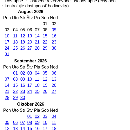
Dostupné
Čiastočne rezervované
Nedostupné (celý deň,
skontrolujte dostupnosť hodinovky)
August 2026
Pon
Uto
Str
Štv
Pia
Sob
Ned
01
02
03
04
05
06
07
08
09
10
11
12
13
14
15
16
17
18
19
20
21
22
23
24
25
26
27
28
29
30
31
September 2026
Pon
Uto
Str
Štv
Pia
Sob
Ned
01
02
03
04
05
06
07
08
09
10
11
12
13
14
15
16
17
18
19
20
21
22
23
24
25
26
27
28
29
30
Október 2026
Pon
Uto
Str
Štv
Pia
Sob
Ned
01
02
03
04
05
06
07
08
09
10
11
12
13
14
15
16
17
18