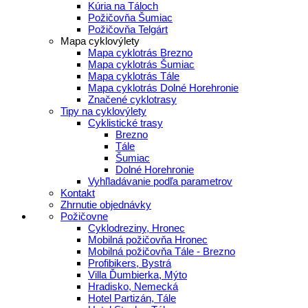
Kúria na Táloch
Požičovňa Šumiac
Požičovňa Telgárt
Mapa cyklovýlety
Mapa cyklotrás Brezno
Mapa cyklotrás Šumiac
Mapa cyklotrás Tále
Mapa cyklotrás Dolné Horehronie
Značené cyklotrasy
Tipy na cyklovýlety
Cyklistické trasy
Brezno
Tále
Šumiac
Dolné Horehronie
Vyhľladávanie podľa parametrov
Kontakt
Zhrnutie objednávky
Požičovne
Cyklodreziny, Hronec
Mobilná požičovňa Hronec
Mobilná požičovňa Tále - Brezno
Profibikers, Bystrá
Villa Ďumbierka, Mýto
Hradisko, Nemecká
Hotel Partizán, Tále