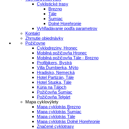
Cyklistické trasy
Brezno
Tále
Šumiac
Dolné Horehronie
Vyhľladávanie podľa parametrov
Kontakt
Zhrnutie objednávky
Požičovne
Cyklodreziny, Hronec
Mobilná požičovňa Hronec
Mobilná požičovňa Tále - Brezno
Profibikers, Bystrá
Villa Ďumbierka, Mýto
Hradisko, Nemecká
Hotel Partizán, Tále
Hotel Stupka, Tále
Kúria na Táloch
Požičovňa Šumiac
Požičovňa Telgárt
Mapa cyklovýlety
Mapa cyklotrás Brezno
Mapa cyklotrás Šumiac
Mapa cyklotrás Tále
Mapa cyklotrás Dolné Horehronie
Značené cyklotrasy