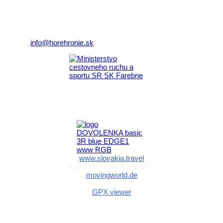
Nám. gen. M.R. Štefánika 3
977 01 Brezno
Telefón:
+421 911 633 119
E-mail:
info@horehronie.sk
Aktivita realizovaná s finančnou podporou
Ministerstva cestovného ruchu
a športu Slovenskej republiky
www.slovakia.travel
Aplikácia na GPX zadarmo
movingworld.de
Aplikácia na GPX zadarmo (Android)
GPX viewer