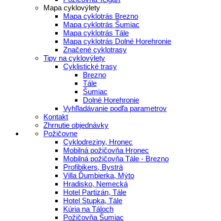
Mapa cyklovýlety
Mapa cyklotrás Brezno
Mapa cyklotrás Šumiac
Mapa cyklotrás Tále
Mapa cyklotrás Dolné Horehronie
Značené cyklotrasy
Tipy na cyklovýlety
Cyklistické trasy
Brezno
Tále
Šumiac
Dolné Horehronie
Vyhľladávanie podľa parametrov
Kontakt
Zhrnutie objednávky
Požičovne
Cyklodreziny, Hronec
Mobilná požičovňa Hronec
Mobilná požičovňa Tále - Brezno
Profibikers, Bystrá
Villa Ďumbierka, Mýto
Hradisko, Nemecká
Hotel Partizán, Tále
Hotel Stupka, Tále
Kúria na Táloch
Požičovňa Šumiac