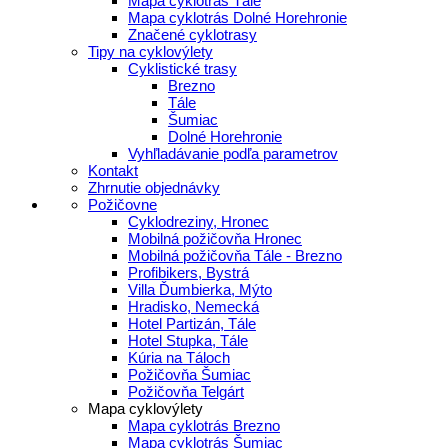
Mapa cyklotrás Tále
Mapa cyklotrás Dolné Horehronie
Značené cyklotrasy
Tipy na cyklovýlety
Cyklistické trasy
Brezno
Tále
Šumiac
Dolné Horehronie
Vyhľladávanie podľa parametrov
Kontakt
Zhrnutie objednávky
Požičovne
Cyklodreziny, Hronec
Mobilná požičovňa Hronec
Mobilná požičovňa Tále - Brezno
Profibikers, Bystrá
Villa Ďumbierka, Mýto
Hradisko, Nemecká
Hotel Partizán, Tále
Hotel Stupka, Tále
Kúria na Táloch
Požičovňa Šumiac
Požičovňa Telgárt
Mapa cyklovýlety
Mapa cyklotrás Brezno
Mapa cyklotrás Šumiac