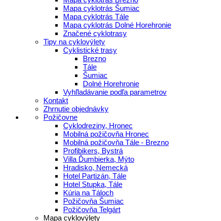
Mapa cyklotrás Šumiac
Mapa cyklotrás Tále
Mapa cyklotrás Dolné Horehronie
Značené cyklotrasy
Tipy na cyklovýlety
Cyklistické trasy
Brezno
Tále
Šumiac
Dolné Horehronie
Vyhľladávanie podľa parametrov
Kontakt
Zhrnutie objednávky
Požičovne
Cyklodreziny, Hronec
Mobilná požičovňa Hronec
Mobilná požičovňa Tále - Brezno
Profibikers, Bystrá
Villa Ďumbierka, Mýto
Hradisko, Nemecká
Hotel Partizán, Tále
Hotel Stupka, Tále
Kúria na Táloch
Požičovňa Šumiac
Požičovňa Telgárt
Mapa cyklovýlety