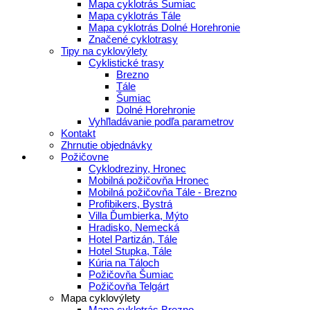
Mapa cyklotrás Šumiac
Mapa cyklotrás Tále
Mapa cyklotrás Dolné Horehronie
Značené cyklotrasy
Tipy na cyklovýlety
Cyklistické trasy
Brezno
Tále
Šumiac
Dolné Horehronie
Vyhľladávanie podľa parametrov
Kontakt
Zhrnutie objednávky
Požičovne
Cyklodreziny, Hronec
Mobilná požičovňa Hronec
Mobilná požičovňa Tále - Brezno
Profibikers, Bystrá
Villa Ďumbierka, Mýto
Hradisko, Nemecká
Hotel Partizán, Tále
Hotel Stupka, Tále
Kúria na Táloch
Požičovňa Šumiac
Požičovňa Telgárt
Mapa cyklovýlety
Mapa cyklotrás Brezno