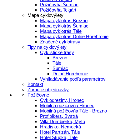
Požičovňa Šumiac
Požičovňa Telgárt
Mapa cyklovýlety
Mapa cyklotrás Brezno
Mapa cyklotrás Šumiac
Mapa cyklotrás Tále
Mapa cyklotrás Dolné Horehronie
Značené cyklotrasy
Tipy na cyklovýlety
Cyklistické trasy
Brezno
Tále
Šumiac
Dolné Horehronie
Vyhľladávanie podľa parametrov
Kontakt
Zhrnutie objednávky
Požičovne
Cyklodreziny, Hronec
Mobilná požičovňa Hronec
Mobilná požičovňa Tále - Brezno
Profibikers, Bystrá
Villa Ďumbierka, Mýto
Hradisko, Nemecká
Hotel Partizán, Tále
Hotel Stupka, Tále