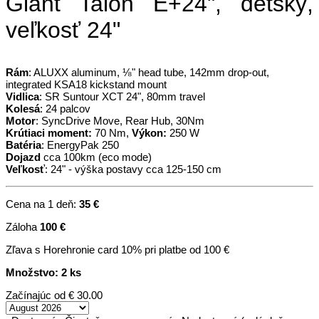
Giant Talon E+24", detský,
veľkosť 24"
Rám
: ALUXX aluminum, ⅛" head tube, 142mm drop-out,
integrated KSA18 kickstand mount
Vidlica
: SR Suntour XCT 24", 80mm travel
Kolesá
: 24 palcov
Motor
: SyncDrive Move, Rear Hub, 30Nm
Krútiaci moment:
70 Nm,
Výkon:
250 W
Batéria
: EnergyPak 250
Dojazd
cca 100km (eco mode)
Veľkosť
: 24" - výška postavy cca 125-150 cm
Cena na 1 deň:
35 €
Záloha
100 €
Zľava s Horehronie card 10% pri platbe od 100 €
Množstvo: 2 ks
Začínajúc od
€ 30.00