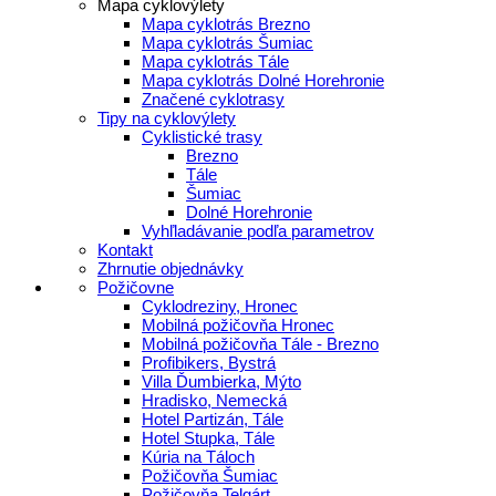
Mapa cyklovýlety
Mapa cyklotrás Brezno
Mapa cyklotrás Šumiac
Mapa cyklotrás Tále
Mapa cyklotrás Dolné Horehronie
Značené cyklotrasy
Tipy na cyklovýlety
Cyklistické trasy
Brezno
Tále
Šumiac
Dolné Horehronie
Vyhľladávanie podľa parametrov
Kontakt
Zhrnutie objednávky
Požičovne
Cyklodreziny, Hronec
Mobilná požičovňa Hronec
Mobilná požičovňa Tále - Brezno
Profibikers, Bystrá
Villa Ďumbierka, Mýto
Hradisko, Nemecká
Hotel Partizán, Tále
Hotel Stupka, Tále
Kúria na Táloch
Požičovňa Šumiac
Požičovňa Telgárt