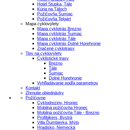
Hotel Stupka, Tále
Kúria na Táloch
Požičovňa Šumiac
Požičovňa Telgárt
Mapa cyklovýlety
Mapa cyklotrás Brezno
Mapa cyklotrás Šumiac
Mapa cyklotrás Tále
Mapa cyklotrás Dolné Horehronie
Značené cyklotrasy
Tipy na cyklovýlety
Cyklistické trasy
Brezno
Tále
Šumiac
Dolné Horehronie
Vyhľladávanie podľa parametrov
Kontakt
Zhrnutie objednávky
Požičovne
Cyklodreziny, Hronec
Mobilná požičovňa Hronec
Mobilná požičovňa Tále - Brezno
Profibikers, Bystrá
Villa Ďumbierka, Mýto
Hradisko, Nemecká