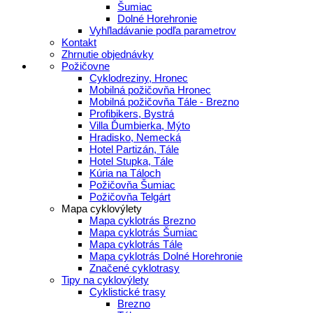
Šumiac
Dolné Horehronie
Vyhľladávanie podľa parametrov
Kontakt
Zhrnutie objednávky
Požičovne
Cyklodreziny, Hronec
Mobilná požičovňa Hronec
Mobilná požičovňa Tále - Brezno
Profibikers, Bystrá
Villa Ďumbierka, Mýto
Hradisko, Nemecká
Hotel Partizán, Tále
Hotel Stupka, Tále
Kúria na Táloch
Požičovňa Šumiac
Požičovňa Telgárt
Mapa cyklovýlety
Mapa cyklotrás Brezno
Mapa cyklotrás Šumiac
Mapa cyklotrás Tále
Mapa cyklotrás Dolné Horehronie
Značené cyklotrasy
Tipy na cyklovýlety
Cyklistické trasy
Brezno