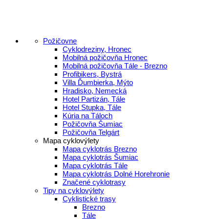
Požičovne
Cyklodreziny, Hronec
Mobilná požičovňa Hronec
Mobilná požičovňa Tále - Brezno
Profibikers, Bystrá
Villa Ďumbierka, Mýto
Hradisko, Nemecká
Hotel Partizán, Tále
Hotel Stupka, Tále
Kúria na Táloch
Požičovňa Šumiac
Požičovňa Telgárt
Mapa cyklovýlety
Mapa cyklotrás Brezno
Mapa cyklotrás Šumiac
Mapa cyklotrás Tále
Mapa cyklotrás Dolné Horehronie
Značené cyklotrasy
Tipy na cyklovýlety
Cyklistické trasy
Brezno
Tále