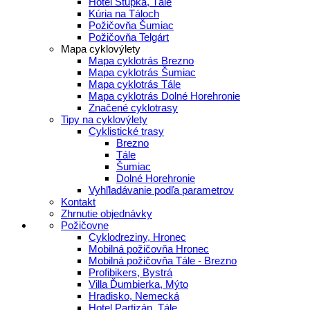
Hotel Stupka, Tále
Kúria na Táloch
Požičovňa Šumiac
Požičovňa Telgárt
Mapa cyklovýlety
Mapa cyklotrás Brezno
Mapa cyklotrás Šumiac
Mapa cyklotrás Tále
Mapa cyklotrás Dolné Horehronie
Značené cyklotrasy
Tipy na cyklovýlety
Cyklistické trasy
Brezno
Tále
Šumiac
Dolné Horehronie
Vyhľladávanie podľa parametrov
Kontakt
Zhrnutie objednávky
Požičovne
Cyklodreziny, Hronec
Mobilná požičovňa Hronec
Mobilná požičovňa Tále - Brezno
Profibikers, Bystrá
Villa Ďumbierka, Mýto
Hradisko, Nemecká
Hotel Partizán, Tále