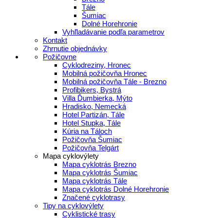
Tále
Šumiac
Dolné Horehronie
Vyhľladávanie podľa parametrov
Kontakt
Zhrnutie objednávky
Požičovne
Cyklodreziny, Hronec
Mobilná požičovňa Hronec
Mobilná požičovňa Tále - Brezno
Profibikers, Bystrá
Villa Ďumbierka, Mýto
Hradisko, Nemecká
Hotel Partizán, Tále
Hotel Stupka, Tále
Kúria na Táloch
Požičovňa Šumiac
Požičovňa Telgárt
Mapa cyklovýlety
Mapa cyklotrás Brezno
Mapa cyklotrás Šumiac
Mapa cyklotrás Tále
Mapa cyklotrás Dolné Horehronie
Značené cyklotrasy
Tipy na cyklovýlety
Cyklistické trasy