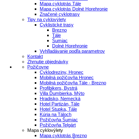
Mapa cyklotrás Tále
Mapa cyklotrás Dolné Horehronie
Značené cyklotrasy
Tipy na cyklovýlety
Cyklistické trasy
Brezno
Tále
Šumiac
Dolné Horehronie
Vyhľladávanie podľa parametrov
Kontakt
Zhrnutie objednávky
Požičovne
Cyklodreziny, Hronec
Mobilná požičovňa Hronec
Mobilná požičovňa Tále - Brezno
Profibikers, Bystrá
Villa Ďumbierka, Mýto
Hradisko, Nemecká
Hotel Partizán, Tále
Hotel Stupka, Tále
Kúria na Táloch
Požičovňa Šumiac
Požičovňa Telgárt
Mapa cyklovýlety
Mapa cyklotrás Brezno