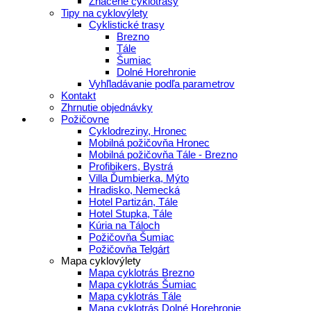
Značené cyklotrasy
Tipy na cyklovýlety
Cyklistické trasy
Brezno
Tále
Šumiac
Dolné Horehronie
Vyhľladávanie podľa parametrov
Kontakt
Zhrnutie objednávky
Požičovne
Cyklodreziny, Hronec
Mobilná požičovňa Hronec
Mobilná požičovňa Tále - Brezno
Profibikers, Bystrá
Villa Ďumbierka, Mýto
Hradisko, Nemecká
Hotel Partizán, Tále
Hotel Stupka, Tále
Kúria na Táloch
Požičovňa Šumiac
Požičovňa Telgárt
Mapa cyklovýlety
Mapa cyklotrás Brezno
Mapa cyklotrás Šumiac
Mapa cyklotrás Tále
Mapa cyklotrás Dolné Horehronie