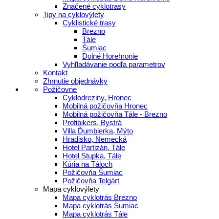
Značené cyklotrasy
Tipy na cyklovýlety
Cyklistické trasy
Brezno
Tále
Šumiac
Dolné Horehronie
Vyhľladávanie podľa parametrov
Kontakt
Zhrnutie objednávky
Požičovne
Cyklodreziny, Hronec
Mobilná požičovňa Hronec
Mobilná požičovňa Tále - Brezno
Profibikers, Bystrá
Villa Ďumbierka, Mýto
Hradisko, Nemecká
Hotel Partizán, Tále
Hotel Stupka, Tále
Kúria na Táloch
Požičovňa Šumiac
Požičovňa Telgárt
Mapa cyklovýlety
Mapa cyklotrás Brezno
Mapa cyklotrás Šumiac
Mapa cyklotrás Tále