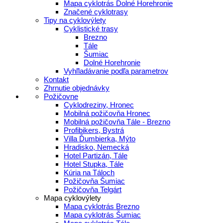
Mapa cyklotrás Dolné Horehronie
Značené cyklotrasy
Tipy na cyklovýlety
Cyklistické trasy
Brezno
Tále
Šumiac
Dolné Horehronie
Vyhľladávanie podľa parametrov
Kontakt
Zhrnutie objednávky
Požičovne
Cyklodreziny, Hronec
Mobilná požičovňa Hronec
Mobilná požičovňa Tále - Brezno
Profibikers, Bystrá
Villa Ďumbierka, Mýto
Hradisko, Nemecká
Hotel Partizán, Tále
Hotel Stupka, Tále
Kúria na Táloch
Požičovňa Šumiac
Požičovňa Telgárt
Mapa cyklovýlety
Mapa cyklotrás Brezno
Mapa cyklotrás Šumiac