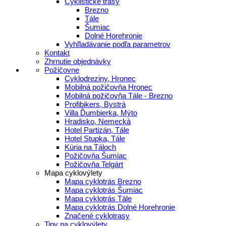
Cyklistické trasy
Brezno
Tále
Šumiac
Dolné Horehronie
Vyhľladávanie podľa parametrov
Kontakt
Zhrnutie objednávky
Požičovne
Cyklodreziny, Hronec
Mobilná požičovňa Hronec
Mobilná požičovňa Tále - Brezno
Profibikers, Bystrá
Villa Ďumbierka, Mýto
Hradisko, Nemecká
Hotel Partizán, Tále
Hotel Stupka, Tále
Kúria na Táloch
Požičovňa Šumiac
Požičovňa Telgárt
Mapa cyklovýlety
Mapa cyklotrás Brezno
Mapa cyklotrás Šumiac
Mapa cyklotrás Tále
Mapa cyklotrás Dolné Horehronie
Značené cyklotrasy
Tipy na cyklovýlety