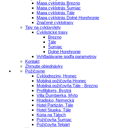
Mapa cyklotrás Brezno
Mapa cyklotrás Šumiac
Mapa cyklotrás Tále
Mapa cyklotrás Dolné Horehronie
Značené cyklotrasy
Tipy na cyklovýlety
Cyklistické trasy
Brezno
Tále
Šumiac
Dolné Horehronie
Vyhľladávanie podľa parametrov
Kontakt
Zhrnutie objednávky
Požičovne
Cyklodreziny, Hronec
Mobilná požičovňa Hronec
Mobilná požičovňa Tále - Brezno
Profibikers, Bystrá
Villa Ďumbierka, Mýto
Hradisko, Nemecká
Hotel Partizán, Tále
Hotel Stupka, Tále
Kúria na Táloch
Požičovňa Šumiac
Požičovňa Telgárt