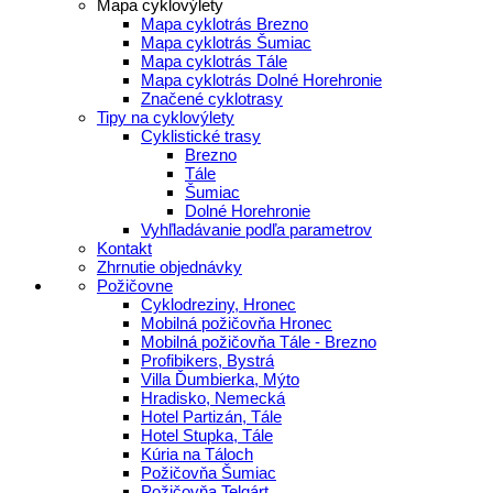
Mapa cyklovýlety
Mapa cyklotrás Brezno
Mapa cyklotrás Šumiac
Mapa cyklotrás Tále
Mapa cyklotrás Dolné Horehronie
Značené cyklotrasy
Tipy na cyklovýlety
Cyklistické trasy
Brezno
Tále
Šumiac
Dolné Horehronie
Vyhľladávanie podľa parametrov
Kontakt
Zhrnutie objednávky
Požičovne
Cyklodreziny, Hronec
Mobilná požičovňa Hronec
Mobilná požičovňa Tále - Brezno
Profibikers, Bystrá
Villa Ďumbierka, Mýto
Hradisko, Nemecká
Hotel Partizán, Tále
Hotel Stupka, Tále
Kúria na Táloch
Požičovňa Šumiac
Požičovňa Telgárt