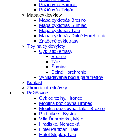
Požičovňa Šumiac
Požičovňa Telgárt
Mapa cyklovýlety
Mapa cyklotrás Brezno
Mapa cyklotrás Šumiac
Mapa cyklotrás Tále
Mapa cyklotrás Dolné Horehronie
Značené cyklotrasy
Tipy na cyklovýlety
Cyklistické trasy
Brezno
Tále
Šumiac
Dolné Horehronie
Vyhľladávanie podľa parametrov
Kontakt
Zhrnutie objednávky
Požičovne
Cyklodreziny, Hronec
Mobilná požičovňa Hronec
Mobilná požičovňa Tále - Brezno
Profibikers, Bystrá
Villa Ďumbierka, Mýto
Hradisko, Nemecká
Hotel Partizán, Tále
Hotel Stupka, Tále