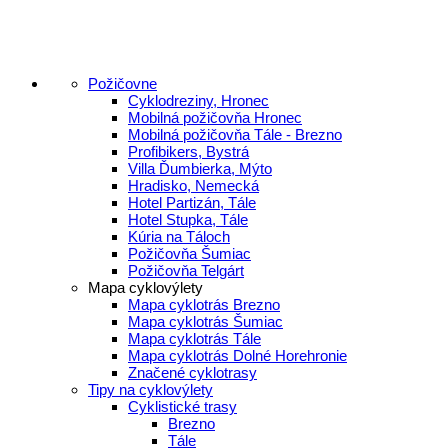
Požičovne
Cyklodreziny, Hronec
Mobilná požičovňa Hronec
Mobilná požičovňa Tále - Brezno
Profibikers, Bystrá
Villa Ďumbierka, Mýto
Hradisko, Nemecká
Hotel Partizán, Tále
Hotel Stupka, Tále
Kúria na Táloch
Požičovňa Šumiac
Požičovňa Telgárt
Mapa cyklovýlety
Mapa cyklotrás Brezno
Mapa cyklotrás Šumiac
Mapa cyklotrás Tále
Mapa cyklotrás Dolné Horehronie
Značené cyklotrasy
Tipy na cyklovýlety
Cyklistické trasy
Brezno
Tále