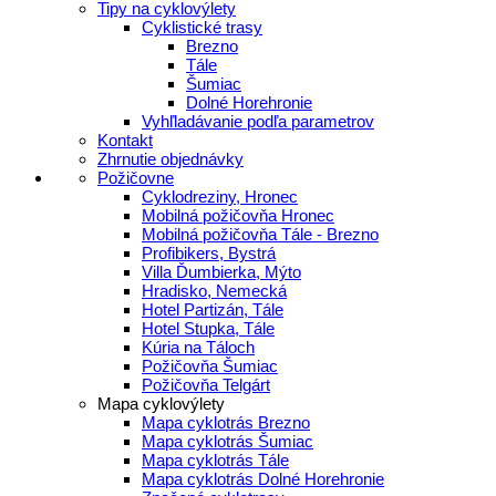
Tipy na cyklovýlety
Cyklistické trasy
Brezno
Tále
Šumiac
Dolné Horehronie
Vyhľladávanie podľa parametrov
Kontakt
Zhrnutie objednávky
Požičovne
Cyklodreziny, Hronec
Mobilná požičovňa Hronec
Mobilná požičovňa Tále - Brezno
Profibikers, Bystrá
Villa Ďumbierka, Mýto
Hradisko, Nemecká
Hotel Partizán, Tále
Hotel Stupka, Tále
Kúria na Táloch
Požičovňa Šumiac
Požičovňa Telgárt
Mapa cyklovýlety
Mapa cyklotrás Brezno
Mapa cyklotrás Šumiac
Mapa cyklotrás Tále
Mapa cyklotrás Dolné Horehronie