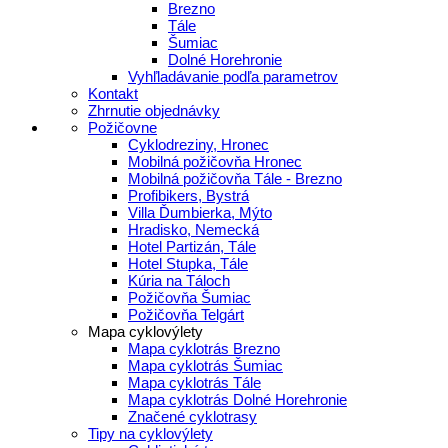
Brezno
Tále
Šumiac
Dolné Horehronie
Vyhľladávanie podľa parametrov
Kontakt
Zhrnutie objednávky
Požičovne
Cyklodreziny, Hronec
Mobilná požičovňa Hronec
Mobilná požičovňa Tále - Brezno
Profibikers, Bystrá
Villa Ďumbierka, Mýto
Hradisko, Nemecká
Hotel Partizán, Tále
Hotel Stupka, Tále
Kúria na Táloch
Požičovňa Šumiac
Požičovňa Telgárt
Mapa cyklovýlety
Mapa cyklotrás Brezno
Mapa cyklotrás Šumiac
Mapa cyklotrás Tále
Mapa cyklotrás Dolné Horehronie
Značené cyklotrasy
Tipy na cyklovýlety