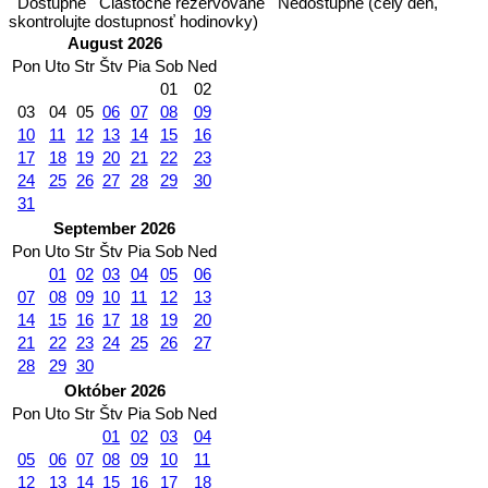
Dostupné
Čiastočne rezervované
Nedostupné (celý deň,
skontrolujte dostupnosť hodinovky)
August 2026
Pon
Uto
Str
Štv
Pia
Sob
Ned
01
02
03
04
05
06
07
08
09
10
11
12
13
14
15
16
17
18
19
20
21
22
23
24
25
26
27
28
29
30
31
September 2026
Pon
Uto
Str
Štv
Pia
Sob
Ned
01
02
03
04
05
06
07
08
09
10
11
12
13
14
15
16
17
18
19
20
21
22
23
24
25
26
27
28
29
30
Október 2026
Pon
Uto
Str
Štv
Pia
Sob
Ned
01
02
03
04
05
06
07
08
09
10
11
12
13
14
15
16
17
18