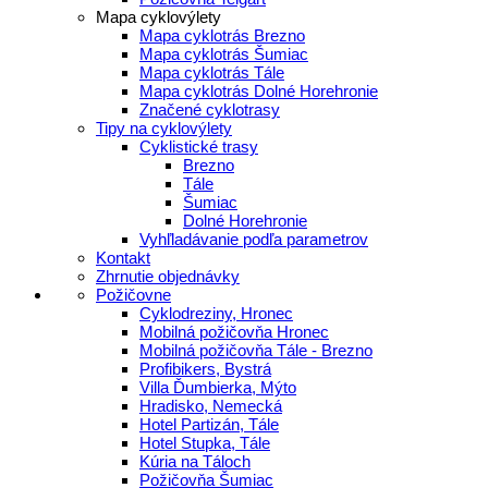
Mapa cyklovýlety
Mapa cyklotrás Brezno
Mapa cyklotrás Šumiac
Mapa cyklotrás Tále
Mapa cyklotrás Dolné Horehronie
Značené cyklotrasy
Tipy na cyklovýlety
Cyklistické trasy
Brezno
Tále
Šumiac
Dolné Horehronie
Vyhľladávanie podľa parametrov
Kontakt
Zhrnutie objednávky
Požičovne
Cyklodreziny, Hronec
Mobilná požičovňa Hronec
Mobilná požičovňa Tále - Brezno
Profibikers, Bystrá
Villa Ďumbierka, Mýto
Hradisko, Nemecká
Hotel Partizán, Tále
Hotel Stupka, Tále
Kúria na Táloch
Požičovňa Šumiac