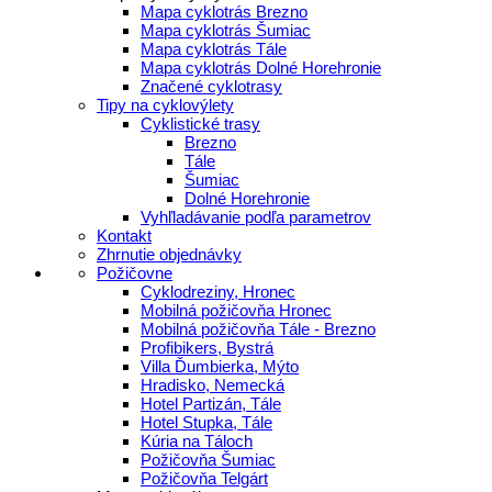
Mapa cyklotrás Brezno
Mapa cyklotrás Šumiac
Mapa cyklotrás Tále
Mapa cyklotrás Dolné Horehronie
Značené cyklotrasy
Tipy na cyklovýlety
Cyklistické trasy
Brezno
Tále
Šumiac
Dolné Horehronie
Vyhľladávanie podľa parametrov
Kontakt
Zhrnutie objednávky
Požičovne
Cyklodreziny, Hronec
Mobilná požičovňa Hronec
Mobilná požičovňa Tále - Brezno
Profibikers, Bystrá
Villa Ďumbierka, Mýto
Hradisko, Nemecká
Hotel Partizán, Tále
Hotel Stupka, Tále
Kúria na Táloch
Požičovňa Šumiac
Požičovňa Telgárt