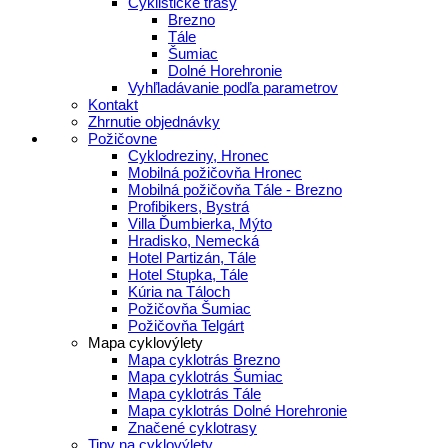
Cyklistické trasy
Brezno
Tále
Šumiac
Dolné Horehronie
Vyhľladávanie podľa parametrov
Kontakt
Zhrnutie objednávky
Požičovne
Cyklodreziny, Hronec
Mobilná požičovňa Hronec
Mobilná požičovňa Tále - Brezno
Profibikers, Bystrá
Villa Ďumbierka, Mýto
Hradisko, Nemecká
Hotel Partizán, Tále
Hotel Stupka, Tále
Kúria na Táloch
Požičovňa Šumiac
Požičovňa Telgárt
Mapa cyklovýlety
Mapa cyklotrás Brezno
Mapa cyklotrás Šumiac
Mapa cyklotrás Tále
Mapa cyklotrás Dolné Horehronie
Značené cyklotrasy
Tipy na cyklovýlety