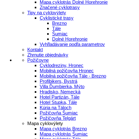
Mapa cyklotrás Dolné Horehronie
Značené cyklotrasy
Tipy na cyklovýlety
Cyklistické trasy
Brezno
Tále
Šumiac
Dolné Horehronie
Vyhľladávanie podľa parametrov
Kontakt
Zhrnutie objednávky
Požičovne
Cyklodreziny, Hronec
Mobilná požičovňa Hronec
Mobilná požičovňa Tále - Brezno
Profibikers, Bystrá
Villa Ďumbierka, Mýto
Hradisko, Nemecká
Hotel Partizán, Tále
Hotel Stupka, Tále
Kúria na Táloch
Požičovňa Šumiac
Požičovňa Telgárt
Mapa cyklovýlety
Mapa cyklotrás Brezno
Mapa cyklotrás Šumiac