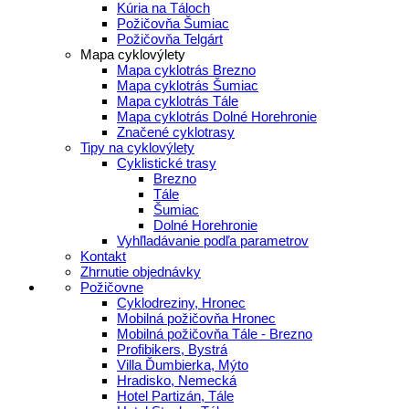
Kúria na Táloch
Požičovňa Šumiac
Požičovňa Telgárt
Mapa cyklovýlety
Mapa cyklotrás Brezno
Mapa cyklotrás Šumiac
Mapa cyklotrás Tále
Mapa cyklotrás Dolné Horehronie
Značené cyklotrasy
Tipy na cyklovýlety
Cyklistické trasy
Brezno
Tále
Šumiac
Dolné Horehronie
Vyhľladávanie podľa parametrov
Kontakt
Zhrnutie objednávky
Požičovne
Cyklodreziny, Hronec
Mobilná požičovňa Hronec
Mobilná požičovňa Tále - Brezno
Profibikers, Bystrá
Villa Ďumbierka, Mýto
Hradisko, Nemecká
Hotel Partizán, Tále