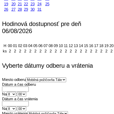
19
20
21
22
23
24
25
26
27
28
29
30
31
Hodinová dostupnosť pre deň
06/08/2026
H
00
01
02
03
04
05
06
07
08
09
10
11
12
13
14
15
16
17
18
19
20
ks
2
2
2
2
2
2
2
2
2
2
2
2
2
2
2
2
2
2
2
2
2
Vyberte dátumy odberu a vrátenia
Miesto odberu
Dátum a čas odberu
Na
:
Dátum a čas vrátenia
Na
:
Miesto vrátenia