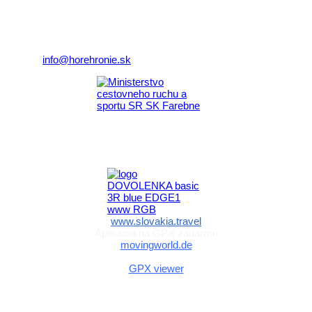
Nám. gen. M.R. Štefánika 3
977 01 Brezno
Telefón:
+421 911 633 119
E-mail:
info@horehronie.sk
Aktivita realizovaná s finančnou podporou
Ministerstva cestovného ruchu
a športu Slovenskej republiky
www.slovakia.travel
Aplikácia na GPX zadarmo
movingworld.de
Aplikácia na GPX zadarmo (Android)
GPX viewer