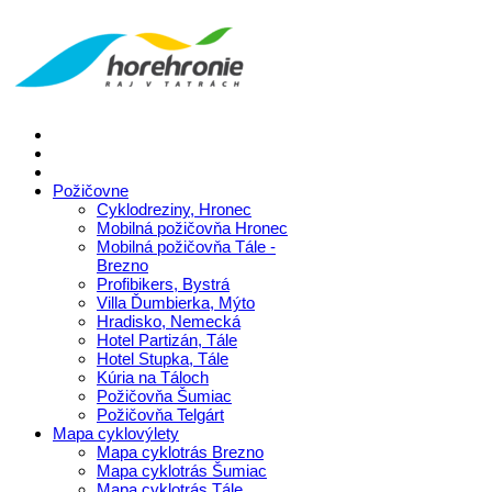
Požičovne
Cyklodreziny, Hronec
Mobilná požičovňa Hronec
Mobilná požičovňa Tále -
Brezno
Profibikers, Bystrá
Villa Ďumbierka, Mýto
Hradisko, Nemecká
Hotel Partizán, Tále
Hotel Stupka, Tále
Kúria na Táloch
Požičovňa Šumiac
Požičovňa Telgárt
Mapa cyklovýlety
Mapa cyklotrás Brezno
Mapa cyklotrás Šumiac
Mapa cyklotrás Tále