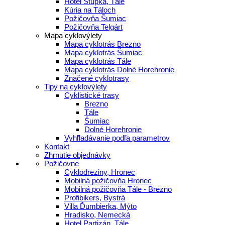
Hotel Stupka, Tále
Kúria na Táloch
Požičovňa Šumiac
Požičovňa Telgárt
Mapa cyklovýlety
Mapa cyklotrás Brezno
Mapa cyklotrás Šumiac
Mapa cyklotrás Tále
Mapa cyklotrás Dolné Horehronie
Značené cyklotrasy
Tipy na cyklovýlety
Cyklistické trasy
Brezno
Tále
Šumiac
Dolné Horehronie
Vyhľladávanie podľa parametrov
Kontakt
Zhrnutie objednávky
Požičovne
Cyklodreziny, Hronec
Mobilná požičovňa Hronec
Mobilná požičovňa Tále - Brezno
Profibikers, Bystrá
Villa Ďumbierka, Mýto
Hradisko, Nemecká
Hotel Partizán, Tále