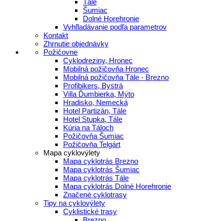
Tále
Šumiac
Dolné Horehronie
Vyhľladávanie podľa parametrov
Kontakt
Zhrnutie objednávky
Požičovne
Cyklodreziny, Hronec
Mobilná požičovňa Hronec
Mobilná požičovňa Tále - Brezno
Profibikers, Bystrá
Villa Ďumbierka, Mýto
Hradisko, Nemecká
Hotel Partizán, Tále
Hotel Stupka, Tále
Kúria na Táloch
Požičovňa Šumiac
Požičovňa Telgárt
Mapa cyklovýlety
Mapa cyklotrás Brezno
Mapa cyklotrás Šumiac
Mapa cyklotrás Tále
Mapa cyklotrás Dolné Horehronie
Značené cyklotrasy
Tipy na cyklovýlety
Cyklistické trasy
Brezno