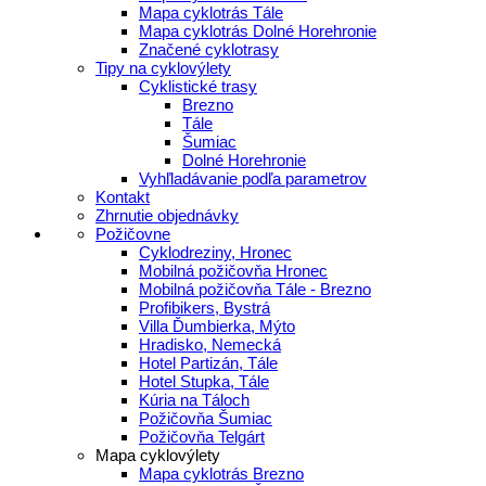
Mapa cyklotrás Tále
Mapa cyklotrás Dolné Horehronie
Značené cyklotrasy
Tipy na cyklovýlety
Cyklistické trasy
Brezno
Tále
Šumiac
Dolné Horehronie
Vyhľladávanie podľa parametrov
Kontakt
Zhrnutie objednávky
Požičovne
Cyklodreziny, Hronec
Mobilná požičovňa Hronec
Mobilná požičovňa Tále - Brezno
Profibikers, Bystrá
Villa Ďumbierka, Mýto
Hradisko, Nemecká
Hotel Partizán, Tále
Hotel Stupka, Tále
Kúria na Táloch
Požičovňa Šumiac
Požičovňa Telgárt
Mapa cyklovýlety
Mapa cyklotrás Brezno