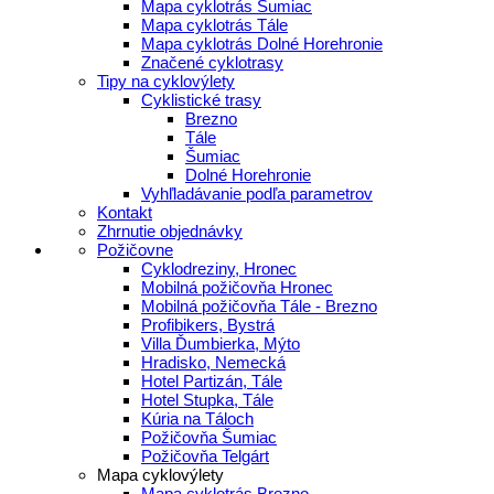
Mapa cyklotrás Šumiac
Mapa cyklotrás Tále
Mapa cyklotrás Dolné Horehronie
Značené cyklotrasy
Tipy na cyklovýlety
Cyklistické trasy
Brezno
Tále
Šumiac
Dolné Horehronie
Vyhľladávanie podľa parametrov
Kontakt
Zhrnutie objednávky
Požičovne
Cyklodreziny, Hronec
Mobilná požičovňa Hronec
Mobilná požičovňa Tále - Brezno
Profibikers, Bystrá
Villa Ďumbierka, Mýto
Hradisko, Nemecká
Hotel Partizán, Tále
Hotel Stupka, Tále
Kúria na Táloch
Požičovňa Šumiac
Požičovňa Telgárt
Mapa cyklovýlety
Mapa cyklotrás Brezno