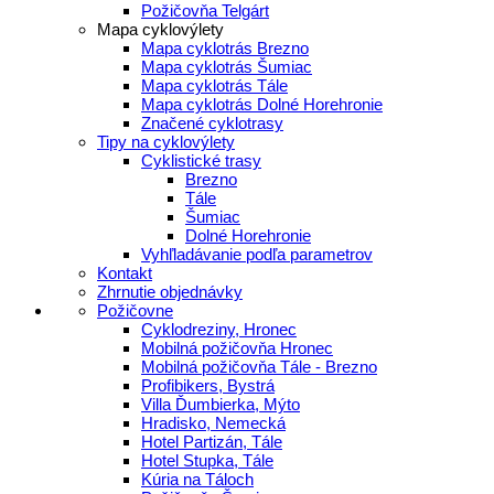
Požičovňa Telgárt
Mapa cyklovýlety
Mapa cyklotrás Brezno
Mapa cyklotrás Šumiac
Mapa cyklotrás Tále
Mapa cyklotrás Dolné Horehronie
Značené cyklotrasy
Tipy na cyklovýlety
Cyklistické trasy
Brezno
Tále
Šumiac
Dolné Horehronie
Vyhľladávanie podľa parametrov
Kontakt
Zhrnutie objednávky
Požičovne
Cyklodreziny, Hronec
Mobilná požičovňa Hronec
Mobilná požičovňa Tále - Brezno
Profibikers, Bystrá
Villa Ďumbierka, Mýto
Hradisko, Nemecká
Hotel Partizán, Tále
Hotel Stupka, Tále
Kúria na Táloch