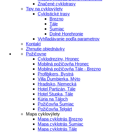
Značené cyklotrasy
Tipy na cyklovýlety
Cyklistické trasy
Brezno
Tále
Šumiac
Dolné Horehronie
Vyhľladávanie podľa parametrov
Kontakt
Zhrnutie objednávky
Požičovne
Cyklodreziny, Hronec
Mobilná požičovňa Hronec
Mobilná požičovňa Tále - Brezno
Profibikers, Bystrá
Villa Ďumbierka, Mýto
Hradisko, Nemecká
Hotel Partizán, Tále
Hotel Stupka, Tále
Kúria na Táloch
Požičovňa Šumiac
Požičovňa Telgárt
Mapa cyklovýlety
Mapa cyklotrás Brezno
Mapa cyklotrás Šumiac
Mapa cyklotrás Tále