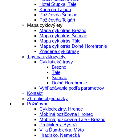
Hotel Stupka, Tále
Kúria na Táloch
Požičovňa Šumiac
Požičovňa Telgárt
Mapa cyklovýlety
Mapa cyklotrás Brezno
Mapa cyklotrás Šumiac
Mapa cyklotrás Tále
Mapa cyklotrás Dolné Horehronie
Značené cyklotrasy
Tipy na cyklovýlety
Cyklistické trasy
Brezno
Tále
Šumiac
Dolné Horehronie
Vyhľladávanie podľa parametrov
Kontakt
Zhrnutie objednávky
Požičovne
Cyklodreziny, Hronec
Mobilná požičovňa Hronec
Mobilná požičovňa Tále - Brezno
Profibikers, Bystrá
Villa Ďumbierka, Mýto
Hradisko, Nemecká