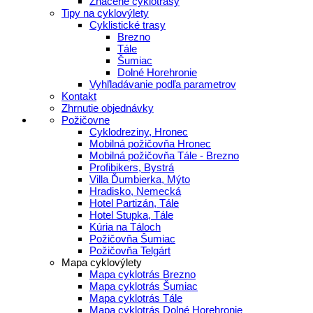
Značené cyklotrasy
Tipy na cyklovýlety
Cyklistické trasy
Brezno
Tále
Šumiac
Dolné Horehronie
Vyhľladávanie podľa parametrov
Kontakt
Zhrnutie objednávky
Požičovne
Cyklodreziny, Hronec
Mobilná požičovňa Hronec
Mobilná požičovňa Tále - Brezno
Profibikers, Bystrá
Villa Ďumbierka, Mýto
Hradisko, Nemecká
Hotel Partizán, Tále
Hotel Stupka, Tále
Kúria na Táloch
Požičovňa Šumiac
Požičovňa Telgárt
Mapa cyklovýlety
Mapa cyklotrás Brezno
Mapa cyklotrás Šumiac
Mapa cyklotrás Tále
Mapa cyklotrás Dolné Horehronie