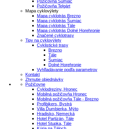
Požičovňa Šumiac
Požičovňa Telgárt
Mapa cyklovýlety
Mapa cyklotrás Brezno
Mapa cyklotrás Šumiac
Mapa cyklotrás Tále
Mapa cyklotrás Dolné Horehronie
Značené cyklotrasy
Tipy na cyklovýlety
Cyklistické trasy
Brezno
Tále
Šumiac
Dolné Horehronie
Vyhľladávanie podľa parametrov
Kontakt
Zhrnutie objednávky
Požičovne
Cyklodreziny, Hronec
Mobilná požičovňa Hronec
Mobilná požičovňa Tále - Brezno
Profibikers, Bystrá
Villa Ďumbierka, Mýto
Hradisko, Nemecká
Hotel Partizán, Tále
Hotel Stupka, Tále
Kúria na Táloch