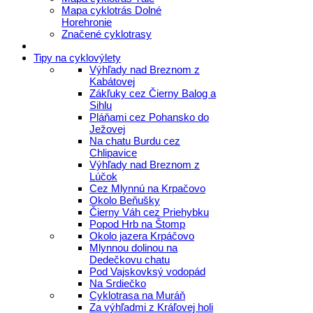
Mapa cyklotrás Dolné
Horehronie
Značené cyklotrasy
Tipy na cyklovýlety
Výhľady nad Breznom z
Kabátovej
Zákľuky cez Čierny Balog a
Sihlu
Pláňami cez Pohansko do
Ježovej
Na chatu Burdu cez
Chlipavice
Výhľady nad Breznom z
Lúčok
Cez Mlynnú na Krpačovo
Okolo Beňušky
Čierny Váh cez Priehybku
Popod Hrb na Štomp
Okolo jazera Krpáčovo
Mlynnou dolinou na
Dedečkovu chatu
Pod Vajskovksý vodopád
Na Srdiečko
Cyklotrasa na Muráň
Za výhľadmi z Kráľovej holi