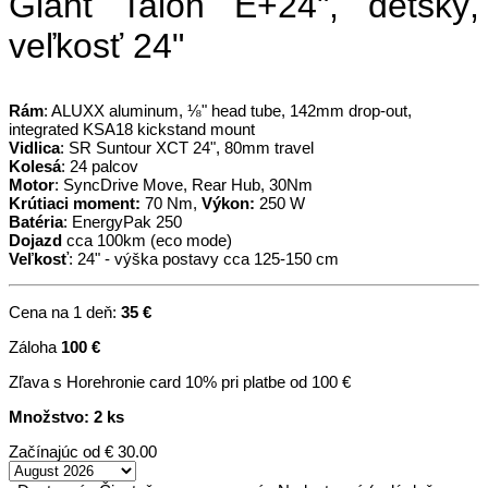
Giant Talon E+24", detský,
veľkosť 24"
Rám
: ALUXX aluminum, ⅛" head tube, 142mm drop-out,
integrated KSA18 kickstand mount
Vidlica
: SR Suntour XCT 24", 80mm travel
Kolesá
: 24 palcov
Motor
: SyncDrive Move, Rear Hub, 30Nm
Krútiaci moment:
70 Nm,
Výkon:
250 W
Batéria
: EnergyPak 250
Dojazd
cca 100km (eco mode)
Veľkosť
: 24" - výška postavy cca 125-150 cm
Cena na 1 deň:
35 €
Záloha
100 €
Zľava s Horehronie card 10% pri platbe od 100 €
Množstvo: 2 ks
Začínajúc od
€ 30.00