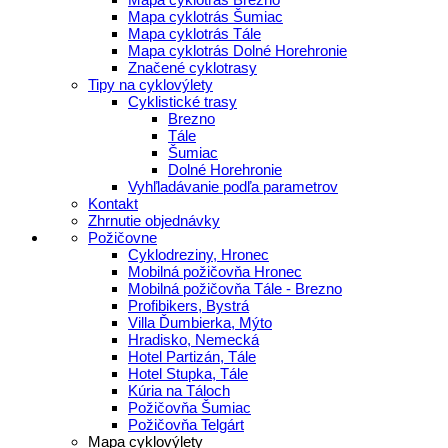
Mapa cyklotrás Šumiac
Mapa cyklotrás Tále
Mapa cyklotrás Dolné Horehronie
Značené cyklotrasy
Tipy na cyklovýlety
Cyklistické trasy
Brezno
Tále
Šumiac
Dolné Horehronie
Vyhľladávanie podľa parametrov
Kontakt
Zhrnutie objednávky
Požičovne
Cyklodreziny, Hronec
Mobilná požičovňa Hronec
Mobilná požičovňa Tále - Brezno
Profibikers, Bystrá
Villa Ďumbierka, Mýto
Hradisko, Nemecká
Hotel Partizán, Tále
Hotel Stupka, Tále
Kúria na Táloch
Požičovňa Šumiac
Požičovňa Telgárt
Mapa cyklovýlety