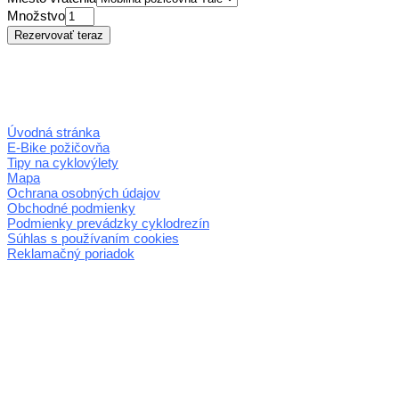
Množstvo
Úvodná stránka
E-Bike požičovňa
Tipy na cyklovýlety
Mapa
Ochrana osobných údajov
Obchodné podmienky
Podmienky prevádzky cyklodrezín
Súhlas s používaním cookies
Reklamačný poriadok
© 2026 horehronie.sk
REGIÓN HOREHRONIE
oblastná organizácia cestovného ruchu
Klaster Horehronie
združenie cestovného ruchu