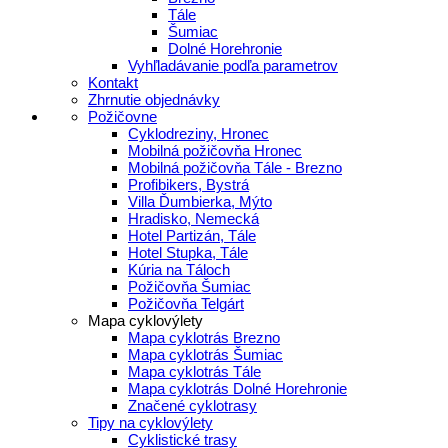
Tále
Šumiac
Dolné Horehronie
Vyhľladávanie podľa parametrov
Kontakt
Zhrnutie objednávky
Požičovne
Cyklodreziny, Hronec
Mobilná požičovňa Hronec
Mobilná požičovňa Tále - Brezno
Profibikers, Bystrá
Villa Ďumbierka, Mýto
Hradisko, Nemecká
Hotel Partizán, Tále
Hotel Stupka, Tále
Kúria na Táloch
Požičovňa Šumiac
Požičovňa Telgárt
Mapa cyklovýlety
Mapa cyklotrás Brezno
Mapa cyklotrás Šumiac
Mapa cyklotrás Tále
Mapa cyklotrás Dolné Horehronie
Značené cyklotrasy
Tipy na cyklovýlety
Cyklistické trasy