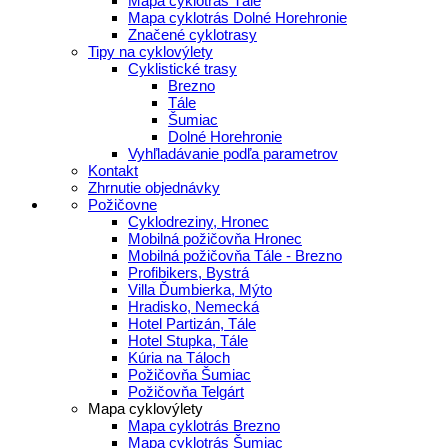
Mapa cyklotrás Tále
Mapa cyklotrás Dolné Horehronie
Značené cyklotrasy
Tipy na cyklovýlety
Cyklistické trasy
Brezno
Tále
Šumiac
Dolné Horehronie
Vyhľladávanie podľa parametrov
Kontakt
Zhrnutie objednávky
Požičovne
Cyklodreziny, Hronec
Mobilná požičovňa Hronec
Mobilná požičovňa Tále - Brezno
Profibikers, Bystrá
Villa Ďumbierka, Mýto
Hradisko, Nemecká
Hotel Partizán, Tále
Hotel Stupka, Tále
Kúria na Táloch
Požičovňa Šumiac
Požičovňa Telgárt
Mapa cyklovýlety
Mapa cyklotrás Brezno
Mapa cyklotrás Šumiac