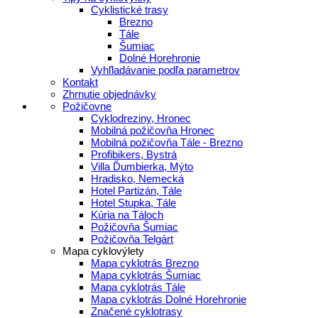
Cyklistické trasy
Brezno
Tále
Šumiac
Dolné Horehronie
Vyhľladávanie podľa parametrov
Kontakt
Zhrnutie objednávky
Požičovne
Cyklodreziny, Hronec
Mobilná požičovňa Hronec
Mobilná požičovňa Tále - Brezno
Profibikers, Bystrá
Villa Ďumbierka, Mýto
Hradisko, Nemecká
Hotel Partizán, Tále
Hotel Stupka, Tále
Kúria na Táloch
Požičovňa Šumiac
Požičovňa Telgárt
Mapa cyklovýlety
Mapa cyklotrás Brezno
Mapa cyklotrás Šumiac
Mapa cyklotrás Tále
Mapa cyklotrás Dolné Horehronie
Značené cyklotrasy