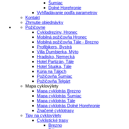
Šumiac
Dolné Horehronie
Vyhľladávanie podľa parametrov
Kontakt
Zhrnutie objednávky
Požičovne
Cyklodreziny, Hronec
Mobilná požičovňa Hronec
Mobilná požičovňa Tále - Brezno
Profibikers, Bystrá
Villa Ďumbierka, Mýto
Hradisko, Nemecká
Hotel Partizán, Tále
Hotel Stupka, Tále
Kúria na Táloch
Požičovňa Šumiac
Požičovňa Telgárt
Mapa cyklovýlety
Mapa cyklotrás Brezno
Mapa cyklotrás Šumiac
Mapa cyklotrás Tále
Mapa cyklotrás Dolné Horehronie
Značené cyklotrasy
Tipy na cyklovýlety
Cyklistické trasy
Brezno