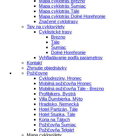
Mapa cyklotrás Brezno
Mapa cyklotrás Šumiac
Mapa cyklotrás Tále
Mapa cyklotrás Dolné Horehronie
Značené cyklotrasy
Tipy na cyklovýlety
Cyklistické trasy
Brezno
Tále
Šumiac
Dolné Horehronie
Vyhľladávanie podľa parametrov
Kontakt
Zhrnutie objednávky
Požičovne
Cyklodreziny, Hronec
Mobilná požičovňa Hronec
Mobilná požičovňa Tále - Brezno
Profibikers, Bystrá
Villa Ďumbierka, Mýto
Hradisko, Nemecká
Hotel Partizán, Tále
Hotel Stupka, Tále
Kúria na Táloch
Požičovňa Šumiac
Požičovňa Telgárt
Mapa cyklovýlety