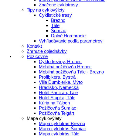
Značené cyklotrasy
Tipy na cyklovýlety
Cyklistické trasy
Brezno
Tále
Šumiac
Dolné Horehronie
Vyhľladávanie podľa parametrov
Kontakt
Zhrnutie objednávky
Požičovne
Cyklodreziny, Hronec
Mobilná požičovňa Hronec
Mobilná požičovňa Tále - Brezno
Profibikers, Bystrá
Villa Ďumbierka, Mýto
Hradisko, Nemecká
Hotel Partizán, Tále
Hotel Stupka, Tále
Kúria na Táloch
Požičovňa Šumiac
Požičovňa Telgárt
Mapa cyklovýlety
Mapa cyklotrás Brezno
Mapa cyklotrás Šumiac
Mapa cyklotrás Tále