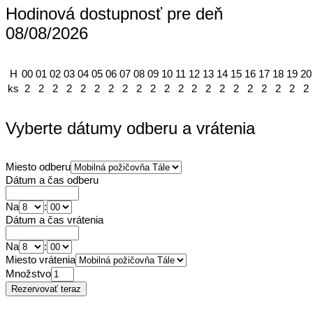
Hodinová dostupnosť pre deň
08/08/2026
H
00
01
02
03
04
05
06
07
08
09
10
11
12
13
14
15
16
17
18
19
20
ks
2
2
2
2
2
2
2
2
2
2
2
2
2
2
2
2
2
2
2
2
2
Vyberte dátumy odberu a vrátenia
Miesto odberu
Dátum a čas odberu
Na
:
Dátum a čas vrátenia
Na
:
Miesto vrátenia
Množstvo