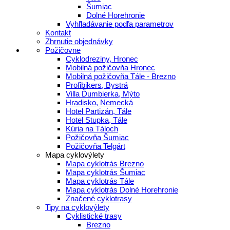
Šumiac
Dolné Horehronie
Vyhľladávanie podľa parametrov
Kontakt
Zhrnutie objednávky
Požičovne
Cyklodreziny, Hronec
Mobilná požičovňa Hronec
Mobilná požičovňa Tále - Brezno
Profibikers, Bystrá
Villa Ďumbierka, Mýto
Hradisko, Nemecká
Hotel Partizán, Tále
Hotel Stupka, Tále
Kúria na Táloch
Požičovňa Šumiac
Požičovňa Telgárt
Mapa cyklovýlety
Mapa cyklotrás Brezno
Mapa cyklotrás Šumiac
Mapa cyklotrás Tále
Mapa cyklotrás Dolné Horehronie
Značené cyklotrasy
Tipy na cyklovýlety
Cyklistické trasy
Brezno