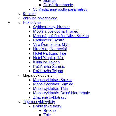
Šumiac
Dolné Horehronie
Vyhľladávanie podľa parametrov
Kontakt
Zhrnutie objednávky
Požičovne
Cyklodreziny, Hronec
Mobilná požičovňa Hronec
Mobilná požičovňa Tále - Brezno
Profibikers, Bystrá
Villa Ďumbierka, Mýto
Hradisko, Nemecká
Hotel Partizán, Tále
Hotel Stupka, Tále
Kúria na Táloch
Požičovňa Šumiac
Požičovňa Telgárt
Mapa cyklovýlety
Mapa cyklotrás Brezno
Mapa cyklotrás Šumiac
Mapa cyklotrás Tále
Mapa cyklotrás Dolné Horehronie
Značené cyklotrasy
Tipy na cyklovýlety
Cyklistické trasy
Brezno
Tále