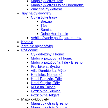
Mapa cyklotrás Tále
Mapa cyklotrás Dolné Horehronie
Značené cyklotrasy
Tipy na cyklovýlety
Cyklistické trasy
Brezno
Tále
Šumiac
Dolné Horehronie
Vyhľladávanie podľa parametrov
Kontakt
Zhrnutie objednávky
Požičovne
Cyklodreziny, Hronec
Mobilná požičovňa Hronec
Mobilná požičovňa Tále - Brezno
Profibikers, Bystrá
Villa Ďumbierka, Mýto
Hradisko, Nemecká
Hotel Partizán, Tále
Hotel Stupka, Tále
Kúria na Táloch
Požičovňa Šumiac
Požičovňa Telgárt
Mapa cyklovýlety
Mapa cyklotrás Brezno
Mapa cyklotrás Šumiac