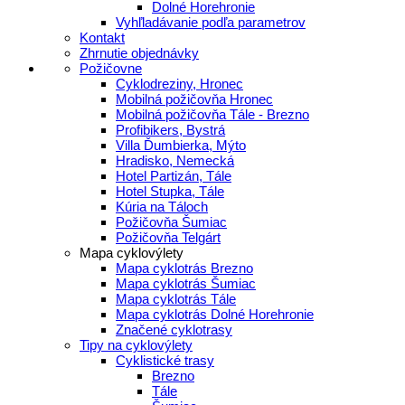
Dolné Horehronie
Vyhľladávanie podľa parametrov
Kontakt
Zhrnutie objednávky
Požičovne
Cyklodreziny, Hronec
Mobilná požičovňa Hronec
Mobilná požičovňa Tále - Brezno
Profibikers, Bystrá
Villa Ďumbierka, Mýto
Hradisko, Nemecká
Hotel Partizán, Tále
Hotel Stupka, Tále
Kúria na Táloch
Požičovňa Šumiac
Požičovňa Telgárt
Mapa cyklovýlety
Mapa cyklotrás Brezno
Mapa cyklotrás Šumiac
Mapa cyklotrás Tále
Mapa cyklotrás Dolné Horehronie
Značené cyklotrasy
Tipy na cyklovýlety
Cyklistické trasy
Brezno
Tále