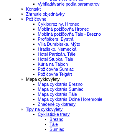
Vyhľladávanie podľa parametrov
Kontakt
Zhrnutie objednávky
Požičovne
Cyklodreziny, Hronec
Mobilná požičovňa Hronec
Mobilná požičovňa Tále - Brezno
Profibikers, Bystrá
Villa Ďumbierka, Mýto
Hradisko, Nemecká
Hotel Partizán, Tále
Hotel Stupka, Tále
Kúria na Táloch
Požičovňa Šumiac
Požičovňa Telgárt
Mapa cyklovýlety
Mapa cyklotrás Brezno
Mapa cyklotrás Šumiac
Mapa cyklotrás Tále
Mapa cyklotrás Dolné Horehronie
Značené cyklotrasy
Tipy na cyklovýlety
Cyklistické trasy
Brezno
Tále
Šumiac