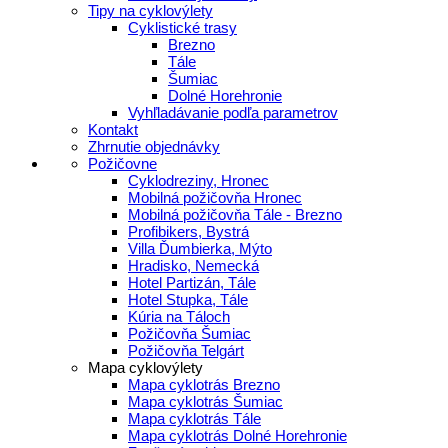
Tipy na cyklovýlety
Cyklistické trasy
Brezno
Tále
Šumiac
Dolné Horehronie
Vyhľladávanie podľa parametrov
Kontakt
Zhrnutie objednávky
Požičovne
Cyklodreziny, Hronec
Mobilná požičovňa Hronec
Mobilná požičovňa Tále - Brezno
Profibikers, Bystrá
Villa Ďumbierka, Mýto
Hradisko, Nemecká
Hotel Partizán, Tále
Hotel Stupka, Tále
Kúria na Táloch
Požičovňa Šumiac
Požičovňa Telgárt
Mapa cyklovýlety
Mapa cyklotrás Brezno
Mapa cyklotrás Šumiac
Mapa cyklotrás Tále
Mapa cyklotrás Dolné Horehronie