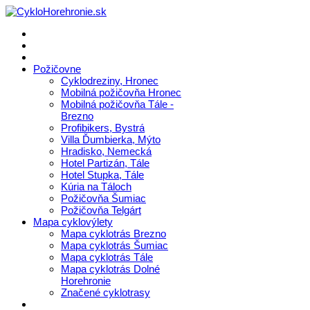
Požičovne
Cyklodreziny, Hronec
Mobilná požičovňa Hronec
Mobilná požičovňa Tále -
Brezno
Profibikers, Bystrá
Villa Ďumbierka, Mýto
Hradisko, Nemecká
Hotel Partizán, Tále
Hotel Stupka, Tále
Kúria na Táloch
Požičovňa Šumiac
Požičovňa Telgárt
Mapa cyklovýlety
Mapa cyklotrás Brezno
Mapa cyklotrás Šumiac
Mapa cyklotrás Tále
Mapa cyklotrás Dolné
Horehronie
Značené cyklotrasy