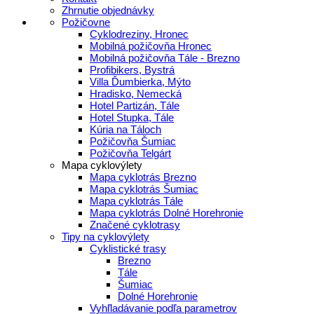
Zhrnutie objednávky
Požičovne
Cyklodreziny, Hronec
Mobilná požičovňa Hronec
Mobilná požičovňa Tále - Brezno
Profibikers, Bystrá
Villa Ďumbierka, Mýto
Hradisko, Nemecká
Hotel Partizán, Tále
Hotel Stupka, Tále
Kúria na Táloch
Požičovňa Šumiac
Požičovňa Telgárt
Mapa cyklovýlety
Mapa cyklotrás Brezno
Mapa cyklotrás Šumiac
Mapa cyklotrás Tále
Mapa cyklotrás Dolné Horehronie
Značené cyklotrasy
Tipy na cyklovýlety
Cyklistické trasy
Brezno
Tále
Šumiac
Dolné Horehronie
Vyhľladávanie podľa parametrov