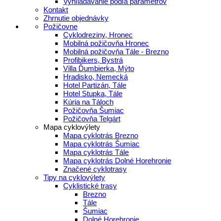
Vyhľladávanie podľa parametrov
Kontakt
Zhrnutie objednávky
Požičovne
Cyklodreziny, Hronec
Mobilná požičovňa Hronec
Mobilná požičovňa Tále - Brezno
Profibikers, Bystrá
Villa Ďumbierka, Mýto
Hradisko, Nemecká
Hotel Partizán, Tále
Hotel Stupka, Tále
Kúria na Táloch
Požičovňa Šumiac
Požičovňa Telgárt
Mapa cyklovýlety
Mapa cyklotrás Brezno
Mapa cyklotrás Šumiac
Mapa cyklotrás Tále
Mapa cyklotrás Dolné Horehronie
Značené cyklotrasy
Tipy na cyklovýlety
Cyklistické trasy
Brezno
Tále
Šumiac
Dolné Horehronie