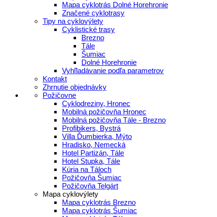
Mapa cyklotrás Dolné Horehronie
Značené cyklotrasy
Tipy na cyklovýlety
Cyklistické trasy
Brezno
Tále
Šumiac
Dolné Horehronie
Vyhľladávanie podľa parametrov
Kontakt
Zhrnutie objednávky
Požičovne
Cyklodreziny, Hronec
Mobilná požičovňa Hronec
Mobilná požičovňa Tále - Brezno
Profibikers, Bystrá
Villa Ďumbierka, Mýto
Hradisko, Nemecká
Hotel Partizán, Tále
Hotel Stupka, Tále
Kúria na Táloch
Požičovňa Šumiac
Požičovňa Telgárt
Mapa cyklovýlety
Mapa cyklotrás Brezno
Mapa cyklotrás Šumiac