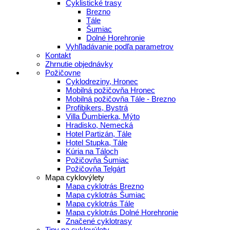
Cyklistické trasy
Brezno
Tále
Šumiac
Dolné Horehronie
Vyhľladávanie podľa parametrov
Kontakt
Zhrnutie objednávky
Požičovne
Cyklodreziny, Hronec
Mobilná požičovňa Hronec
Mobilná požičovňa Tále - Brezno
Profibikers, Bystrá
Villa Ďumbierka, Mýto
Hradisko, Nemecká
Hotel Partizán, Tále
Hotel Stupka, Tále
Kúria na Táloch
Požičovňa Šumiac
Požičovňa Telgárt
Mapa cyklovýlety
Mapa cyklotrás Brezno
Mapa cyklotrás Šumiac
Mapa cyklotrás Tále
Mapa cyklotrás Dolné Horehronie
Značené cyklotrasy
Tipy na cyklovýlety