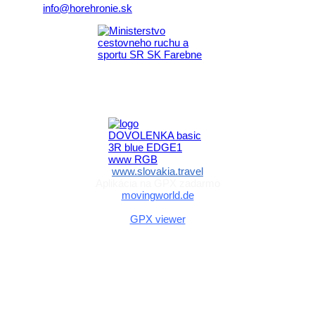
E-mail:
info@horehronie.sk
Aktivita realizovaná s finančnou podporou
Ministerstva cestovného ruchu
a športu Slovenskej republiky
www.slovakia.travel
Aplikácia na GPX zadarmo
movingworld.de
Aplikácia na GPX zadarmo (Android)
GPX viewer