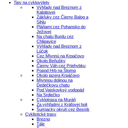
Tipy na cyklovýlety
Výhľady nad Breznom z
Kabátovej
Zákľuky cez Čierny Balog a
Sihlu
Pláňami cez Pohansko do
Ježovej
Na chatu Burdu cez
Chlipavice
Výhľady nad Breznom z
Lúčok
Cez Mlynnú na Krpačovo
Okolo Beňušky
Čierny Váh cez Priehybku
Popod Hrb na Štomp
Okolo jazera Krpáčovo
Mlynnou dolinou na
Dedečkovu chatu
Pod Vajskovksý vodopád
Na Srdiečko
Cyklotrasa na Muráň
Za výhľadmi z Kráľovej holi
Šumiacky okruh cez Besník
Cyklistické trasy
Brezno
Tále