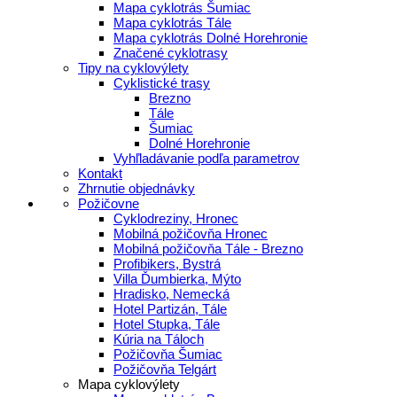
Mapa cyklotrás Šumiac
Mapa cyklotrás Tále
Mapa cyklotrás Dolné Horehronie
Značené cyklotrasy
Tipy na cyklovýlety
Cyklistické trasy
Brezno
Tále
Šumiac
Dolné Horehronie
Vyhľladávanie podľa parametrov
Kontakt
Zhrnutie objednávky
Požičovne
Cyklodreziny, Hronec
Mobilná požičovňa Hronec
Mobilná požičovňa Tále - Brezno
Profibikers, Bystrá
Villa Ďumbierka, Mýto
Hradisko, Nemecká
Hotel Partizán, Tále
Hotel Stupka, Tále
Kúria na Táloch
Požičovňa Šumiac
Požičovňa Telgárt
Mapa cyklovýlety