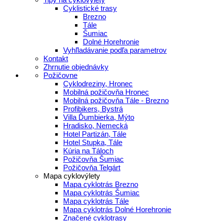
Cyklistické trasy
Brezno
Tále
Šumiac
Dolné Horehronie
Vyhľladávanie podľa parametrov
Kontakt
Zhrnutie objednávky
Požičovne
Cyklodreziny, Hronec
Mobilná požičovňa Hronec
Mobilná požičovňa Tále - Brezno
Profibikers, Bystrá
Villa Ďumbierka, Mýto
Hradisko, Nemecká
Hotel Partizán, Tále
Hotel Stupka, Tále
Kúria na Táloch
Požičovňa Šumiac
Požičovňa Telgárt
Mapa cyklovýlety
Mapa cyklotrás Brezno
Mapa cyklotrás Šumiac
Mapa cyklotrás Tále
Mapa cyklotrás Dolné Horehronie
Značené cyklotrasy