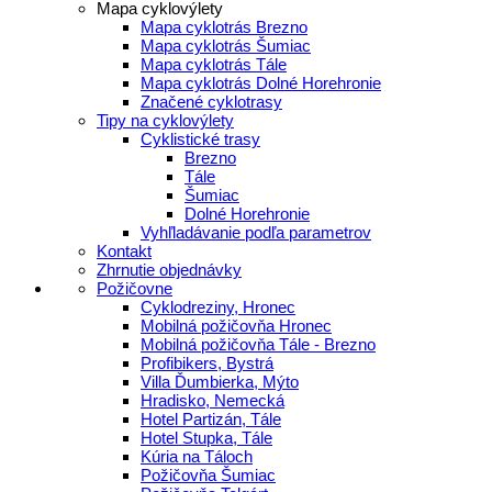
Mapa cyklovýlety
Mapa cyklotrás Brezno
Mapa cyklotrás Šumiac
Mapa cyklotrás Tále
Mapa cyklotrás Dolné Horehronie
Značené cyklotrasy
Tipy na cyklovýlety
Cyklistické trasy
Brezno
Tále
Šumiac
Dolné Horehronie
Vyhľladávanie podľa parametrov
Kontakt
Zhrnutie objednávky
Požičovne
Cyklodreziny, Hronec
Mobilná požičovňa Hronec
Mobilná požičovňa Tále - Brezno
Profibikers, Bystrá
Villa Ďumbierka, Mýto
Hradisko, Nemecká
Hotel Partizán, Tále
Hotel Stupka, Tále
Kúria na Táloch
Požičovňa Šumiac