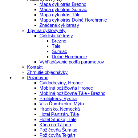
Mapa cyklotrás Brezno
Mapa cyklotrás Šumiac
Mapa cyklotrás Tále
Mapa cyklotrás Dolné Horehronie
Značené cyklotrasy
Tipy na cyklovýlety
Cyklistické trasy
Brezno
Tále
Šumiac
Dolné Horehronie
Vyhľladávanie podľa parametrov
Kontakt
Zhrnutie objednávky
Požičovne
Cyklodreziny, Hronec
Mobilná požičovňa Hronec
Mobilná požičovňa Tále - Brezno
Profibikers, Bystrá
Villa Ďumbierka, Mýto
Hradisko, Nemecká
Hotel Partizán, Tále
Hotel Stupka, Tále
Kúria na Táloch
Požičovňa Šumiac
Požičovňa Telgárt