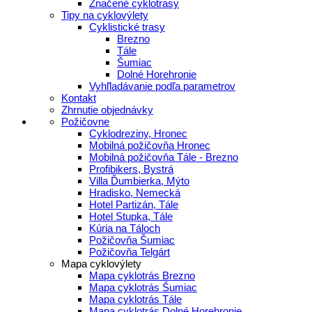
Značené cyklotrasy
Tipy na cyklovýlety
Cyklistické trasy
Brezno
Tále
Šumiac
Dolné Horehronie
Vyhľladávanie podľa parametrov
Kontakt
Zhrnutie objednávky
Požičovne
Cyklodreziny, Hronec
Mobilná požičovňa Hronec
Mobilná požičovňa Tále - Brezno
Profibikers, Bystrá
Villa Ďumbierka, Mýto
Hradisko, Nemecká
Hotel Partizán, Tále
Hotel Stupka, Tále
Kúria na Táloch
Požičovňa Šumiac
Požičovňa Telgárt
Mapa cyklovýlety
Mapa cyklotrás Brezno
Mapa cyklotrás Šumiac
Mapa cyklotrás Tále
Mapa cyklotrás Dolné Horehronie