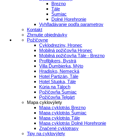
Brezno
Tále
Šumiac
Dolné Horehronie
Vyhľladávanie podľa parametrov
Kontakt
Zhrnutie objednávky
Požičovne
Cyklodreziny, Hronec
Mobilná požičovňa Hronec
Mobilná požičovňa Tále - Brezno
Profibikers, Bystrá
Villa Ďumbierka, Mýto
Hradisko, Nemecká
Hotel Partizán, Tále
Hotel Stupka, Tále
Kúria na Táloch
Požičovňa Šumiac
Požičovňa Telgárt
Mapa cyklovýlety
Mapa cyklotrás Brezno
Mapa cyklotrás Šumiac
Mapa cyklotrás Tále
Mapa cyklotrás Dolné Horehronie
Značené cyklotrasy
Tipy na cyklovýlety