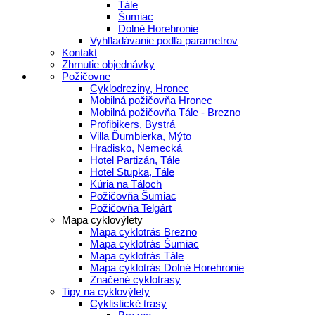
Tále
Šumiac
Dolné Horehronie
Vyhľladávanie podľa parametrov
Kontakt
Zhrnutie objednávky
Požičovne
Cyklodreziny, Hronec
Mobilná požičovňa Hronec
Mobilná požičovňa Tále - Brezno
Profibikers, Bystrá
Villa Ďumbierka, Mýto
Hradisko, Nemecká
Hotel Partizán, Tále
Hotel Stupka, Tále
Kúria na Táloch
Požičovňa Šumiac
Požičovňa Telgárt
Mapa cyklovýlety
Mapa cyklotrás Brezno
Mapa cyklotrás Šumiac
Mapa cyklotrás Tále
Mapa cyklotrás Dolné Horehronie
Značené cyklotrasy
Tipy na cyklovýlety
Cyklistické trasy