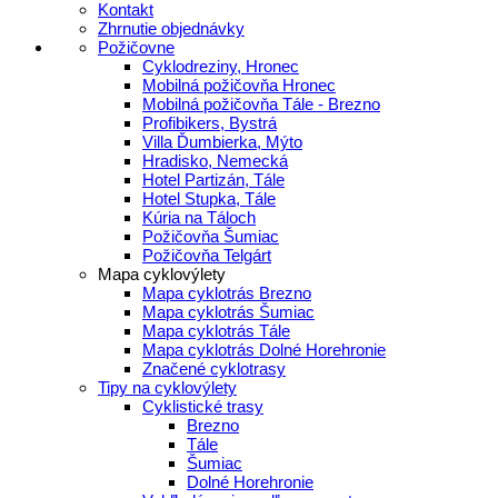
Kontakt
Zhrnutie objednávky
Požičovne
Cyklodreziny, Hronec
Mobilná požičovňa Hronec
Mobilná požičovňa Tále - Brezno
Profibikers, Bystrá
Villa Ďumbierka, Mýto
Hradisko, Nemecká
Hotel Partizán, Tále
Hotel Stupka, Tále
Kúria na Táloch
Požičovňa Šumiac
Požičovňa Telgárt
Mapa cyklovýlety
Mapa cyklotrás Brezno
Mapa cyklotrás Šumiac
Mapa cyklotrás Tále
Mapa cyklotrás Dolné Horehronie
Značené cyklotrasy
Tipy na cyklovýlety
Cyklistické trasy
Brezno
Tále
Šumiac
Dolné Horehronie