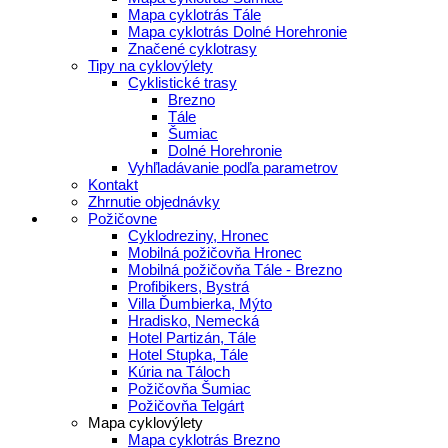
Mapa cyklotrás Tále
Mapa cyklotrás Dolné Horehronie
Značené cyklotrasy
Tipy na cyklovýlety
Cyklistické trasy
Brezno
Tále
Šumiac
Dolné Horehronie
Vyhľladávanie podľa parametrov
Kontakt
Zhrnutie objednávky
Požičovne
Cyklodreziny, Hronec
Mobilná požičovňa Hronec
Mobilná požičovňa Tále - Brezno
Profibikers, Bystrá
Villa Ďumbierka, Mýto
Hradisko, Nemecká
Hotel Partizán, Tále
Hotel Stupka, Tále
Kúria na Táloch
Požičovňa Šumiac
Požičovňa Telgárt
Mapa cyklovýlety
Mapa cyklotrás Brezno