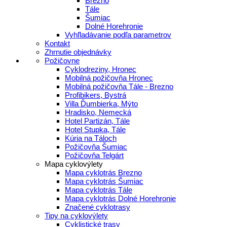
Brezno
Tále
Šumiac
Dolné Horehronie
Vyhľladávanie podľa parametrov
Kontakt
Zhrnutie objednávky
Požičovne
Cyklodreziny, Hronec
Mobilná požičovňa Hronec
Mobilná požičovňa Tále - Brezno
Profibikers, Bystrá
Villa Ďumbierka, Mýto
Hradisko, Nemecká
Hotel Partizán, Tále
Hotel Stupka, Tále
Kúria na Táloch
Požičovňa Šumiac
Požičovňa Telgárt
Mapa cyklovýlety
Mapa cyklotrás Brezno
Mapa cyklotrás Šumiac
Mapa cyklotrás Tále
Mapa cyklotrás Dolné Horehronie
Značené cyklotrasy
Tipy na cyklovýlety
Cyklistické trasy