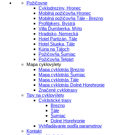
Požičovne
Cyklodreziny, Hronec
Mobilná požičovňa Hronec
Mobilná požičovňa Tále - Brezno
Profibikers, Bystrá
Villa Ďumbierka, Mýto
Hradisko, Nemecká
Hotel Partizán, Tále
Hotel Stupka, Tále
Kúria na Táloch
Požičovňa Šumiac
Požičovňa Telgárt
Mapa cyklovýlety
Mapa cyklotrás Brezno
Mapa cyklotrás Šumiac
Mapa cyklotrás Tále
Mapa cyklotrás Dolné Horehronie
Značené cyklotrasy
Tipy na cyklovýlety
Cyklistické trasy
Brezno
Tále
Šumiac
Dolné Horehronie
Vyhľladávanie podľa parametrov
Kontakt