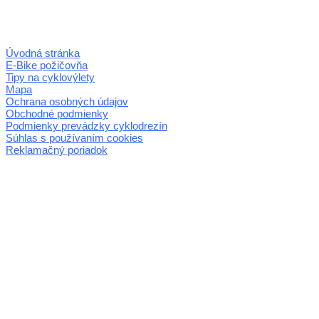
Úvodná stránka
E-Bike požičovňa
Tipy na cyklovýlety
Mapa
Ochrana osobných údajov
Obchodné podmienky
Podmienky prevádzky cyklodrezín
Súhlas s používaním cookies
Reklamačný poriadok
© 2026 horehronie.sk
REGIÓN HOREHRONIE
oblastná organizácia cestovného ruchu
Klaster Horehronie
združenie cestovného ruchu
Nám. gen. M.R. Štefánika 3
977 01 Brezno
Telefón:
+421 911 633 119