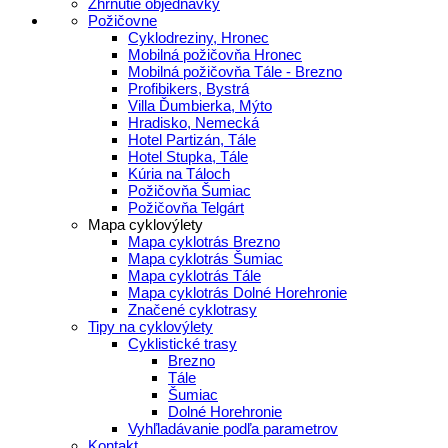
Zhrnutie objednávky
Požičovne
Cyklodreziny, Hronec
Mobilná požičovňa Hronec
Mobilná požičovňa Tále - Brezno
Profibikers, Bystrá
Villa Ďumbierka, Mýto
Hradisko, Nemecká
Hotel Partizán, Tále
Hotel Stupka, Tále
Kúria na Táloch
Požičovňa Šumiac
Požičovňa Telgárt
Mapa cyklovýlety
Mapa cyklotrás Brezno
Mapa cyklotrás Šumiac
Mapa cyklotrás Tále
Mapa cyklotrás Dolné Horehronie
Značené cyklotrasy
Tipy na cyklovýlety
Cyklistické trasy
Brezno
Tále
Šumiac
Dolné Horehronie
Vyhľladávanie podľa parametrov
Kontakt