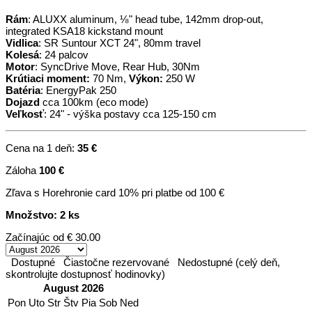
Rám
: ALUXX aluminum, ⅛" head tube, 142mm drop-out,
integrated KSA18 kickstand mount
Vidlica
: SR Suntour XCT 24", 80mm travel
Kolesá
: 24 palcov
Motor
: SyncDrive Move, Rear Hub, 30Nm
Krútiaci moment:
70 Nm,
Výkon:
250 W
Batéria
: EnergyPak 250
Dojazd
cca 100km (eco mode)
Veľkosť
: 24" - výška postavy cca 125-150 cm
Cena na 1 deň:
35 €
Záloha
100 €
Zľava s Horehronie card 10% pri platbe od 100 €
Množstvo: 2 ks
Začínajúc od
€ 30.00
Dostupné
Čiastočne rezervované
Nedostupné (celý deň,
skontrolujte dostupnosť hodinovky)
August 2026
Pon
Uto
Str
Štv
Pia
Sob
Ned