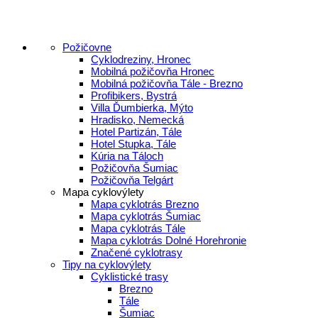
Požičovne
Cyklodreziny, Hronec
Mobilná požičovňa Hronec
Mobilná požičovňa Tále - Brezno
Profibikers, Bystrá
Villa Ďumbierka, Mýto
Hradisko, Nemecká
Hotel Partizán, Tále
Hotel Stupka, Tále
Kúria na Táloch
Požičovňa Šumiac
Požičovňa Telgárt
Mapa cyklovýlety
Mapa cyklotrás Brezno
Mapa cyklotrás Šumiac
Mapa cyklotrás Tále
Mapa cyklotrás Dolné Horehronie
Značené cyklotrasy
Tipy na cyklovýlety
Cyklistické trasy
Brezno
Tále
Šumiac