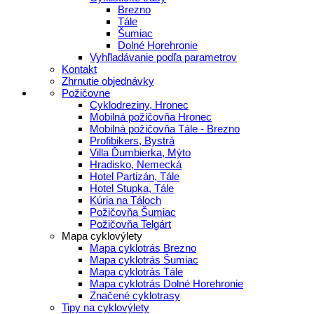
Brezno
Tále
Šumiac
Dolné Horehronie
Vyhľladávanie podľa parametrov
Kontakt
Zhrnutie objednávky
Požičovne
Cyklodreziny, Hronec
Mobilná požičovňa Hronec
Mobilná požičovňa Tále - Brezno
Profibikers, Bystrá
Villa Ďumbierka, Mýto
Hradisko, Nemecká
Hotel Partizán, Tále
Hotel Stupka, Tále
Kúria na Táloch
Požičovňa Šumiac
Požičovňa Telgárt
Mapa cyklovýlety
Mapa cyklotrás Brezno
Mapa cyklotrás Šumiac
Mapa cyklotrás Tále
Mapa cyklotrás Dolné Horehronie
Značené cyklotrasy
Tipy na cyklovýlety