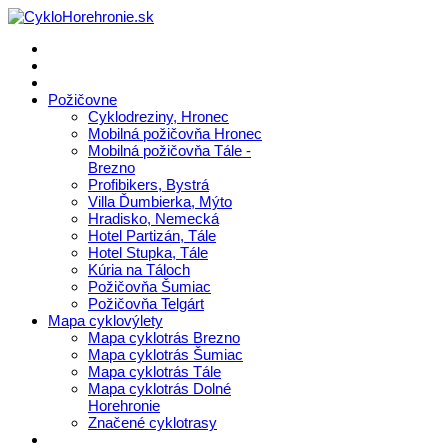
Požičovne
Cyklodreziny, Hronec
Mobilná požičovňa Hronec
Mobilná požičovňa Tále -
Brezno
Profibikers, Bystrá
Villa Ďumbierka, Mýto
Hradisko, Nemecká
Hotel Partizán, Tále
Hotel Stupka, Tále
Kúria na Táloch
Požičovňa Šumiac
Požičovňa Telgárt
Mapa cyklovýlety
Mapa cyklotrás Brezno
Mapa cyklotrás Šumiac
Mapa cyklotrás Tále
Mapa cyklotrás Dolné
Horehronie
Značené cyklotrasy