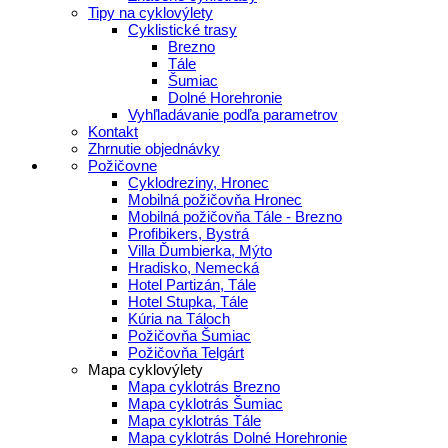
Tipy na cyklovýlety
Cyklistické trasy
Brezno
Tále
Šumiac
Dolné Horehronie
Vyhľladávanie podľa parametrov
Kontakt
Zhrnutie objednávky
Požičovne
Cyklodreziny, Hronec
Mobilná požičovňa Hronec
Mobilná požičovňa Tále - Brezno
Profibikers, Bystrá
Villa Ďumbierka, Mýto
Hradisko, Nemecká
Hotel Partizán, Tále
Hotel Stupka, Tále
Kúria na Táloch
Požičovňa Šumiac
Požičovňa Telgárt
Mapa cyklovýlety
Mapa cyklotrás Brezno
Mapa cyklotrás Šumiac
Mapa cyklotrás Tále
Mapa cyklotrás Dolné Horehronie