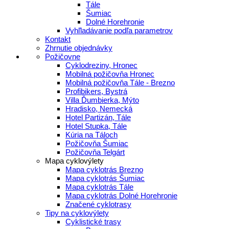
Tále
Šumiac
Dolné Horehronie
Vyhľladávanie podľa parametrov
Kontakt
Zhrnutie objednávky
Požičovne
Cyklodreziny, Hronec
Mobilná požičovňa Hronec
Mobilná požičovňa Tále - Brezno
Profibikers, Bystrá
Villa Ďumbierka, Mýto
Hradisko, Nemecká
Hotel Partizán, Tále
Hotel Stupka, Tále
Kúria na Táloch
Požičovňa Šumiac
Požičovňa Telgárt
Mapa cyklovýlety
Mapa cyklotrás Brezno
Mapa cyklotrás Šumiac
Mapa cyklotrás Tále
Mapa cyklotrás Dolné Horehronie
Značené cyklotrasy
Tipy na cyklovýlety
Cyklistické trasy