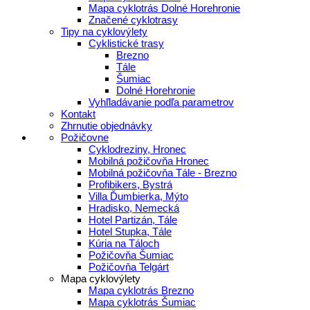
Mapa cyklotrás Dolné Horehronie
Značené cyklotrasy
Tipy na cyklovýlety
Cyklistické trasy
Brezno
Tále
Šumiac
Dolné Horehronie
Vyhľladávanie podľa parametrov
Kontakt
Zhrnutie objednávky
Požičovne
Cyklodreziny, Hronec
Mobilná požičovňa Hronec
Mobilná požičovňa Tále - Brezno
Profibikers, Bystrá
Villa Ďumbierka, Mýto
Hradisko, Nemecká
Hotel Partizán, Tále
Hotel Stupka, Tále
Kúria na Táloch
Požičovňa Šumiac
Požičovňa Telgárt
Mapa cyklovýlety
Mapa cyklotrás Brezno
Mapa cyklotrás Šumiac