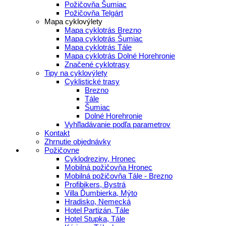
Požičovňa Šumiac
Požičovňa Telgárt
Mapa cyklovýlety
Mapa cyklotrás Brezno
Mapa cyklotrás Šumiac
Mapa cyklotrás Tále
Mapa cyklotrás Dolné Horehronie
Značené cyklotrasy
Tipy na cyklovýlety
Cyklistické trasy
Brezno
Tále
Šumiac
Dolné Horehronie
Vyhľladávanie podľa parametrov
Kontakt
Zhrnutie objednávky
Požičovne
Cyklodreziny, Hronec
Mobilná požičovňa Hronec
Mobilná požičovňa Tále - Brezno
Profibikers, Bystrá
Villa Ďumbierka, Mýto
Hradisko, Nemecká
Hotel Partizán, Tále
Hotel Stupka, Tále