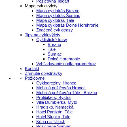
Požičovňa Telgárt
Mapa cyklovýlety
Mapa cyklotrás Brezno
Mapa cyklotrás Šumiac
Mapa cyklotrás Tále
Mapa cyklotrás Dolné Horehronie
Značené cyklotrasy
Tipy na cyklovýlety
Cyklistické trasy
Brezno
Tále
Šumiac
Dolné Horehronie
Vyhľladávanie podľa parametrov
Kontakt
Zhrnutie objednávky
Požičovne
Cyklodreziny, Hronec
Mobilná požičovňa Hronec
Mobilná požičovňa Tále - Brezno
Profibikers, Bystrá
Villa Ďumbierka, Mýto
Hradisko, Nemecká
Hotel Partizán, Tále
Hotel Stupka, Tále
Kúria na Táloch
Požičovňa Šumiac