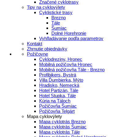
Značené cyklotrasy
Tipy na cyklovýlety
Cyklistické trasy
Brezno
Tále
Šumiac
Dolné Horehronie
Vyhľladávanie podľa parametrov
Kontakt
Zhrnutie objednávky
Požičovne
Cyklodreziny, Hronec
Mobilná požičovňa Hronec
Mobilná požičovňa Tále - Brezno
Profibikers, Bystrá
Villa Ďumbierka, Mýto
Hradisko, Nemecká
Hotel Partizán, Tále
Hotel Stupka, Tále
Kúria na Táloch
Požičovňa Šumiac
Požičovňa Telgárt
Mapa cyklovýlety
Mapa cyklotrás Brezno
Mapa cyklotrás Šumiac
Mapa cyklotrás Tále