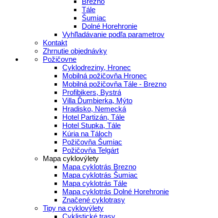
Brezno
Tále
Šumiac
Dolné Horehronie
Vyhľladávanie podľa parametrov
Kontakt
Zhrnutie objednávky
Požičovne
Cyklodreziny, Hronec
Mobilná požičovňa Hronec
Mobilná požičovňa Tále - Brezno
Profibikers, Bystrá
Villa Ďumbierka, Mýto
Hradisko, Nemecká
Hotel Partizán, Tále
Hotel Stupka, Tále
Kúria na Táloch
Požičovňa Šumiac
Požičovňa Telgárt
Mapa cyklovýlety
Mapa cyklotrás Brezno
Mapa cyklotrás Šumiac
Mapa cyklotrás Tále
Mapa cyklotrás Dolné Horehronie
Značené cyklotrasy
Tipy na cyklovýlety
Cyklistické trasy