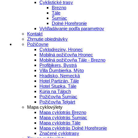
Cyklistické trasy
Brezno
Tále
Šumiac
Dolné Horehronie
Vyhľladávanie podľa parametrov
Kontakt
Zhrnutie objednávky
Požičovne
Cyklodreziny, Hronec
Mobilná požičovňa Hronec
Mobilná požičovňa Tále - Brezno
Profibikers, Bystrá
Villa Ďumbierka, Mýto
Hradisko, Nemecká
Hotel Partizán, Tále
Hotel Stupka, Tále
Kúria na Táloch
Požičovňa Šumiac
Požičovňa Telgárt
Mapa cyklovýlety
Mapa cyklotrás Brezno
Mapa cyklotrás Šumiac
Mapa cyklotrás Tále
Mapa cyklotrás Dolné Horehronie
Značené cyklotrasy