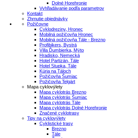
Dolné Horehronie
Vyhľladávanie podľa parametrov
Kontakt
Zhrnutie objednávky
Požičovne
Cyklodreziny, Hronec
Mobilná požičovňa Hronec
Mobilná požičovňa Tále - Brezno
Profibikers, Bystrá
Villa Ďumbierka, Mýto
Hradisko, Nemecká
Hotel Partizán, Tále
Hotel Stupka, Tále
Kúria na Táloch
Požičovňa Šumiac
Požičovňa Telgárt
Mapa cyklovýlety
Mapa cyklotrás Brezno
Mapa cyklotrás Šumiac
Mapa cyklotrás Tále
Mapa cyklotrás Dolné Horehronie
Značené cyklotrasy
Tipy na cyklovýlety
Cyklistické trasy
Brezno
Tále