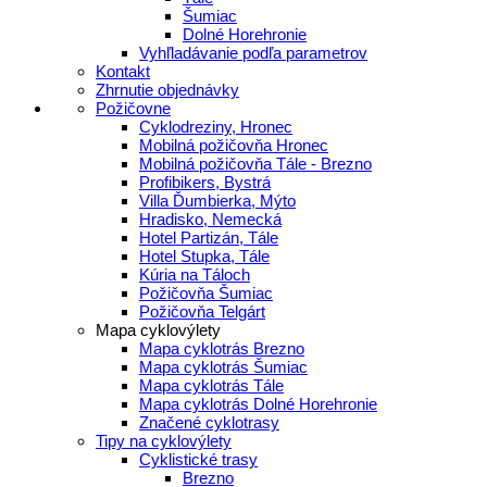
Šumiac
Dolné Horehronie
Vyhľladávanie podľa parametrov
Kontakt
Zhrnutie objednávky
Požičovne
Cyklodreziny, Hronec
Mobilná požičovňa Hronec
Mobilná požičovňa Tále - Brezno
Profibikers, Bystrá
Villa Ďumbierka, Mýto
Hradisko, Nemecká
Hotel Partizán, Tále
Hotel Stupka, Tále
Kúria na Táloch
Požičovňa Šumiac
Požičovňa Telgárt
Mapa cyklovýlety
Mapa cyklotrás Brezno
Mapa cyklotrás Šumiac
Mapa cyklotrás Tále
Mapa cyklotrás Dolné Horehronie
Značené cyklotrasy
Tipy na cyklovýlety
Cyklistické trasy
Brezno