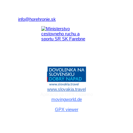
977 01 Brezno
Telefón:
+421 911 633 119
E-mail:
info@horehronie.sk
Aktivita realizovaná s finančnou podporou
Ministerstva cestovného ruchu
a športu Slovenskej republiky
www.slovakia.travel
Aplikácia na GPX zadarmo
movingworld.de
Aplikácia na GPX zadarmo (Android)
GPX viewer