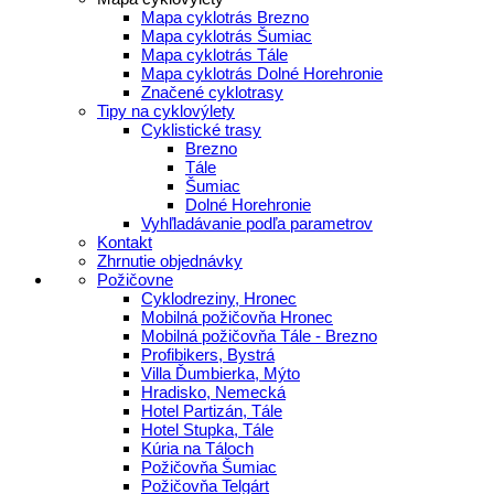
Mapa cyklotrás Brezno
Mapa cyklotrás Šumiac
Mapa cyklotrás Tále
Mapa cyklotrás Dolné Horehronie
Značené cyklotrasy
Tipy na cyklovýlety
Cyklistické trasy
Brezno
Tále
Šumiac
Dolné Horehronie
Vyhľladávanie podľa parametrov
Kontakt
Zhrnutie objednávky
Požičovne
Cyklodreziny, Hronec
Mobilná požičovňa Hronec
Mobilná požičovňa Tále - Brezno
Profibikers, Bystrá
Villa Ďumbierka, Mýto
Hradisko, Nemecká
Hotel Partizán, Tále
Hotel Stupka, Tále
Kúria na Táloch
Požičovňa Šumiac
Požičovňa Telgárt