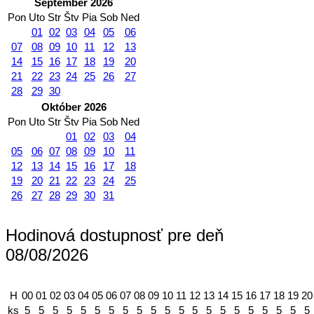
September 2026
Pon
Uto
Str
Štv
Pia
Sob
Ned
01
02
03
04
05
06
07
08
09
10
11
12
13
14
15
16
17
18
19
20
21
22
23
24
25
26
27
28
29
30
Október 2026
Pon
Uto
Str
Štv
Pia
Sob
Ned
01
02
03
04
05
06
07
08
09
10
11
12
13
14
15
16
17
18
19
20
21
22
23
24
25
26
27
28
29
30
31
Hodinová dostupnosť pre deň
08/08/2026
H
00
01
02
03
04
05
06
07
08
09
10
11
12
13
14
15
16
17
18
19
20
ks
5
5
5
5
5
5
5
5
5
5
5
5
5
5
5
5
5
5
5
5
5