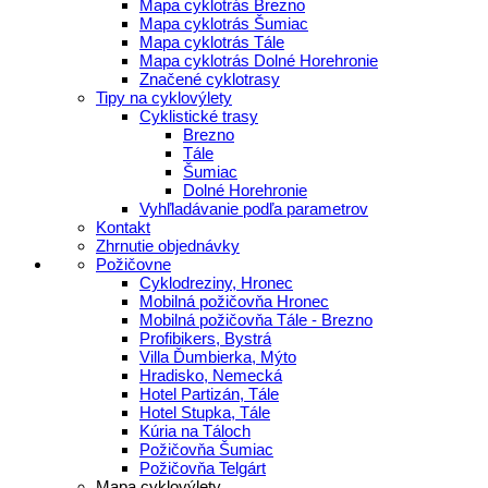
Mapa cyklotrás Brezno
Mapa cyklotrás Šumiac
Mapa cyklotrás Tále
Mapa cyklotrás Dolné Horehronie
Značené cyklotrasy
Tipy na cyklovýlety
Cyklistické trasy
Brezno
Tále
Šumiac
Dolné Horehronie
Vyhľladávanie podľa parametrov
Kontakt
Zhrnutie objednávky
Požičovne
Cyklodreziny, Hronec
Mobilná požičovňa Hronec
Mobilná požičovňa Tále - Brezno
Profibikers, Bystrá
Villa Ďumbierka, Mýto
Hradisko, Nemecká
Hotel Partizán, Tále
Hotel Stupka, Tále
Kúria na Táloch
Požičovňa Šumiac
Požičovňa Telgárt
Mapa cyklovýlety