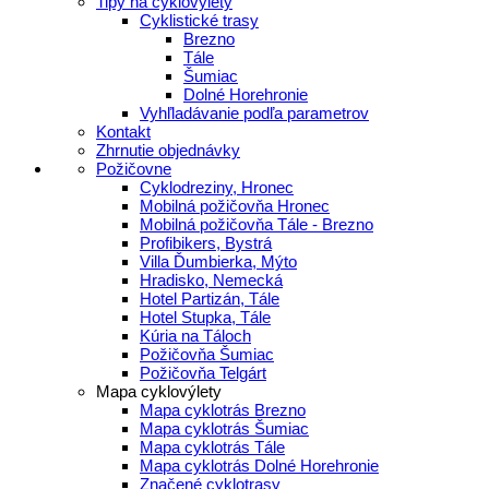
Tipy na cyklovýlety
Cyklistické trasy
Brezno
Tále
Šumiac
Dolné Horehronie
Vyhľladávanie podľa parametrov
Kontakt
Zhrnutie objednávky
Požičovne
Cyklodreziny, Hronec
Mobilná požičovňa Hronec
Mobilná požičovňa Tále - Brezno
Profibikers, Bystrá
Villa Ďumbierka, Mýto
Hradisko, Nemecká
Hotel Partizán, Tále
Hotel Stupka, Tále
Kúria na Táloch
Požičovňa Šumiac
Požičovňa Telgárt
Mapa cyklovýlety
Mapa cyklotrás Brezno
Mapa cyklotrás Šumiac
Mapa cyklotrás Tále
Mapa cyklotrás Dolné Horehronie
Značené cyklotrasy