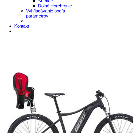
Šumiac
Dolné Horehronie
Vyhľladávanie podľa
parametrov
Kontakt