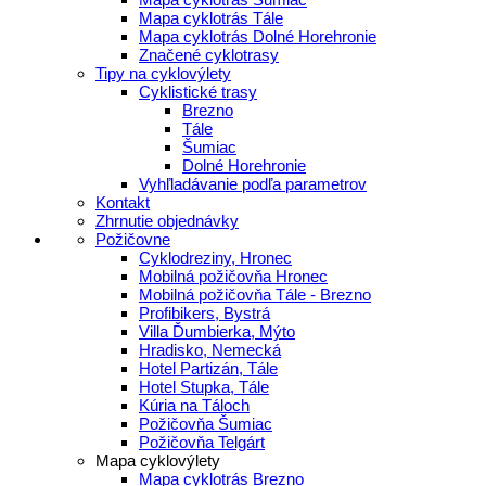
Mapa cyklotrás Tále
Mapa cyklotrás Dolné Horehronie
Značené cyklotrasy
Tipy na cyklovýlety
Cyklistické trasy
Brezno
Tále
Šumiac
Dolné Horehronie
Vyhľladávanie podľa parametrov
Kontakt
Zhrnutie objednávky
Požičovne
Cyklodreziny, Hronec
Mobilná požičovňa Hronec
Mobilná požičovňa Tále - Brezno
Profibikers, Bystrá
Villa Ďumbierka, Mýto
Hradisko, Nemecká
Hotel Partizán, Tále
Hotel Stupka, Tále
Kúria na Táloch
Požičovňa Šumiac
Požičovňa Telgárt
Mapa cyklovýlety
Mapa cyklotrás Brezno