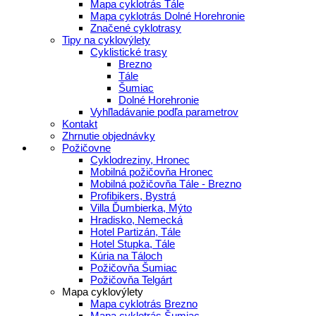
Mapa cyklotrás Tále
Mapa cyklotrás Dolné Horehronie
Značené cyklotrasy
Tipy na cyklovýlety
Cyklistické trasy
Brezno
Tále
Šumiac
Dolné Horehronie
Vyhľladávanie podľa parametrov
Kontakt
Zhrnutie objednávky
Požičovne
Cyklodreziny, Hronec
Mobilná požičovňa Hronec
Mobilná požičovňa Tále - Brezno
Profibikers, Bystrá
Villa Ďumbierka, Mýto
Hradisko, Nemecká
Hotel Partizán, Tále
Hotel Stupka, Tále
Kúria na Táloch
Požičovňa Šumiac
Požičovňa Telgárt
Mapa cyklovýlety
Mapa cyklotrás Brezno
Mapa cyklotrás Šumiac