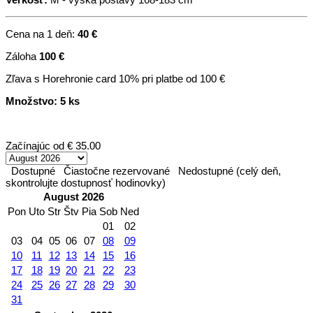
Cena na 1 deň:
40 €
Záloha
100 €
Zľava s Horehronie card 10% pri platbe od 100 €
Množstvo: 5 ks
Začínajúc od
€ 35.00
Dostupné
Čiastočne rezervované
Nedostupné (celý deň,
skontrolujte dostupnosť hodinovky)
August 2026
Pon
Uto
Str
Štv
Pia
Sob
Ned
01
02
03
04
05
06
07
08
09
10
11
12
13
14
15
16
17
18
19
20
21
22
23
24
25
26
27
28
29
30
31