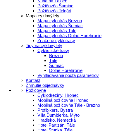
Kúria na Táloch
Požičovňa Šumiac
Požičovňa Telgárt
Mapa cyklovýlety
Mapa cyklotrás Brezno
Mapa cyklotrás Šumiac
Mapa cyklotrás Tále
Mapa cyklotrás Dolné Horehronie
Značené cyklotrasy
Tipy na cyklovýlety
Cyklistické trasy
Brezno
Tále
Šumiac
Dolné Horehronie
Vyhľladávanie podľa parametrov
Kontakt
Zhrnutie objednávky
Požičovne
Cyklodreziny, Hronec
Mobilná požičovňa Hronec
Mobilná požičovňa Tále - Brezno
Profibikers, Bystrá
Villa Ďumbierka, Mýto
Hradisko, Nemecká
Hotel Partizán, Tále
Hotel Stupka, Tále