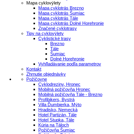
Mapa cyklovýlety
Mapa cyklotrás Brezno
Mapa cyklotrás Šumiac
Mapa cyklotrás Tále
Mapa cyklotrás Dolné Horehronie
Značené cyklotrasy
Tipy na cyklovýlety
Cyklistické trasy
Brezno
Tále
Šumiac
Dolné Horehronie
Vyhľladávanie podľa parametrov
Kontakt
Zhrnutie objednávky
Požičovne
Cyklodreziny, Hronec
Mobilná požičovňa Hronec
Mobilná požičovňa Tále - Brezno
Profibikers, Bystrá
Villa Ďumbierka, Mýto
Hradisko, Nemecká
Hotel Partizán, Tále
Hotel Stupka, Tále
Kúria na Táloch
Požičovňa Šumiac