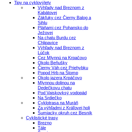
Tipy na cyklovýlety
Výhľady nad Breznom z
Kabátovej
Zákľuky cez Čierny Balog a
Sihlu
Pláňami cez Pohansko do
Ježovej
Na chatu Burdu cez
Chlipavice
Výhľady nad Breznom z
Lúčok
Cez Mlynnú na Krpačovo
Okolo Beňušky
Čierny Váh cez Priehybku
Popod Hrb na Štomp
Okolo jazera Krpáčovo
Mlynnou dolinou na
Dedečkovu chatu
Pod Vajskovksý vodopád
Na Srdiečko
Cyklotrasa na Muráň
Za výhľadmi z Kráľovej holi
Šumiacky okruh cez Besník
Cyklistické trasy
Brezno
Tále