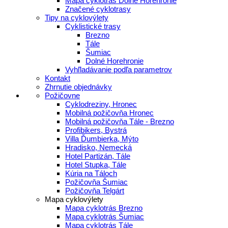
Mapa cyklotrás Dolné Horehronie
Značené cyklotrasy
Tipy na cyklovýlety
Cyklistické trasy
Brezno
Tále
Šumiac
Dolné Horehronie
Vyhľladávanie podľa parametrov
Kontakt
Zhrnutie objednávky
Požičovne
Cyklodreziny, Hronec
Mobilná požičovňa Hronec
Mobilná požičovňa Tále - Brezno
Profibikers, Bystrá
Villa Ďumbierka, Mýto
Hradisko, Nemecká
Hotel Partizán, Tále
Hotel Stupka, Tále
Kúria na Táloch
Požičovňa Šumiac
Požičovňa Telgárt
Mapa cyklovýlety
Mapa cyklotrás Brezno
Mapa cyklotrás Šumiac
Mapa cyklotrás Tále