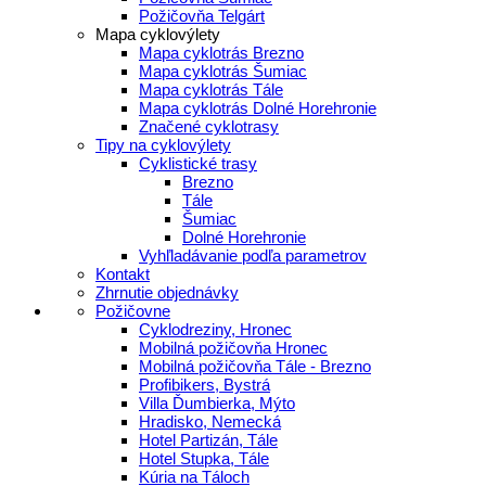
Požičovňa Telgárt
Mapa cyklovýlety
Mapa cyklotrás Brezno
Mapa cyklotrás Šumiac
Mapa cyklotrás Tále
Mapa cyklotrás Dolné Horehronie
Značené cyklotrasy
Tipy na cyklovýlety
Cyklistické trasy
Brezno
Tále
Šumiac
Dolné Horehronie
Vyhľladávanie podľa parametrov
Kontakt
Zhrnutie objednávky
Požičovne
Cyklodreziny, Hronec
Mobilná požičovňa Hronec
Mobilná požičovňa Tále - Brezno
Profibikers, Bystrá
Villa Ďumbierka, Mýto
Hradisko, Nemecká
Hotel Partizán, Tále
Hotel Stupka, Tále
Kúria na Táloch