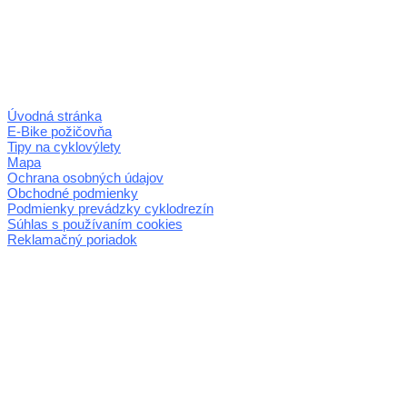
Úvodná stránka
E-Bike požičovňa
Tipy na cyklovýlety
Mapa
Ochrana osobných údajov
Obchodné podmienky
Podmienky prevádzky cyklodrezín
Súhlas s používaním cookies
Reklamačný poriadok
© 2026 horehronie.sk
REGIÓN HOREHRONIE
oblastná organizácia cestovného ruchu
Klaster Horehronie
združenie cestovného ruchu
Nám. gen. M.R. Štefánika 3