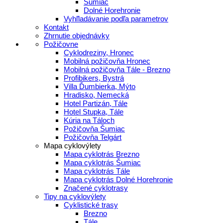
Šumiac
Dolné Horehronie
Vyhľladávanie podľa parametrov
Kontakt
Zhrnutie objednávky
Požičovne
Cyklodreziny, Hronec
Mobilná požičovňa Hronec
Mobilná požičovňa Tále - Brezno
Profibikers, Bystrá
Villa Ďumbierka, Mýto
Hradisko, Nemecká
Hotel Partizán, Tále
Hotel Stupka, Tále
Kúria na Táloch
Požičovňa Šumiac
Požičovňa Telgárt
Mapa cyklovýlety
Mapa cyklotrás Brezno
Mapa cyklotrás Šumiac
Mapa cyklotrás Tále
Mapa cyklotrás Dolné Horehronie
Značené cyklotrasy
Tipy na cyklovýlety
Cyklistické trasy
Brezno
Tále