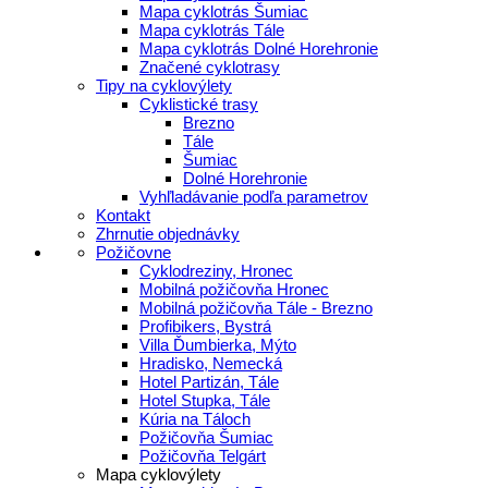
Mapa cyklotrás Šumiac
Mapa cyklotrás Tále
Mapa cyklotrás Dolné Horehronie
Značené cyklotrasy
Tipy na cyklovýlety
Cyklistické trasy
Brezno
Tále
Šumiac
Dolné Horehronie
Vyhľladávanie podľa parametrov
Kontakt
Zhrnutie objednávky
Požičovne
Cyklodreziny, Hronec
Mobilná požičovňa Hronec
Mobilná požičovňa Tále - Brezno
Profibikers, Bystrá
Villa Ďumbierka, Mýto
Hradisko, Nemecká
Hotel Partizán, Tále
Hotel Stupka, Tále
Kúria na Táloch
Požičovňa Šumiac
Požičovňa Telgárt
Mapa cyklovýlety