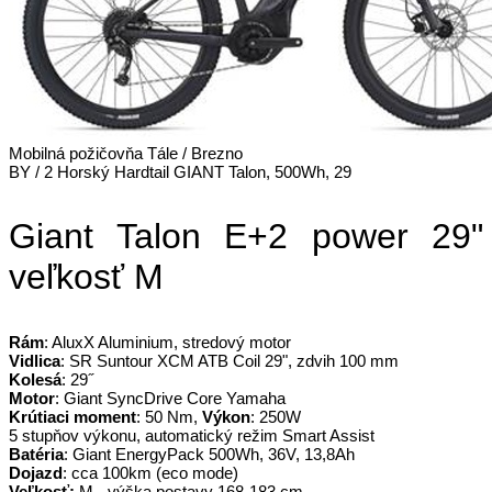
Mobilná požičovňa Tále / Brezno
BY / 2 Horský Hardtail GIANT Talon, 500Wh, 29
Giant Talon E+2 power 29"
veľkosť M
Rám
: AluxX Aluminium, stredový motor
Vidlica
: SR Suntour XCM ATB Coil 29", zdvih 100 mm
Kolesá
: 29˝
Motor
: Giant SyncDrive Core Yamaha
Krútiaci moment
: 50 Nm,
Výkon
: 250W
5 stupňov výkonu, automatický režim Smart Assist
Batéria
: Giant EnergyPack 500Wh, 36V, 13,8Ah
Dojazd
: cca 100km (eco mode)
Veľkosť:
M - výška postavy 168-183 cm