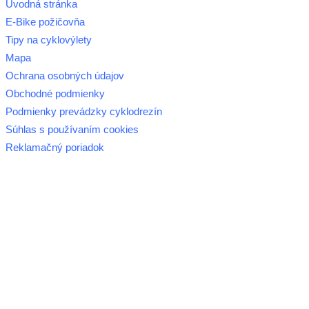
Úvodná stránka
E-Bike požičovňa
Tipy na cyklovýlety
Mapa
Ochrana osobných údajov
Obchodné podmienky
Podmienky prevádzky cyklodrezín
Súhlas s používaním cookies
Reklamačný poriadok
© 2026 horehronie.sk
REGIÓN HOREHRONIE
oblastná organizácia cestovného ruchu
Klaster Horehronie
združenie cestovného ruchu