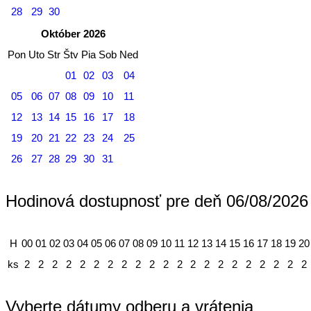
28
29
30
Október 2026
Pon
Uto
Str
Štv
Pia
Sob
Ned
01
02
03
04
05
06
07
08
09
10
11
12
13
14
15
16
17
18
19
20
21
22
23
24
25
26
27
28
29
30
31
Hodinová dostupnosť pre deň 06/08/2026
H
00
01
02
03
04
05
06
07
08
09
10
11
12
13
14
15
16
17
18
19
20
ks
2
2
2
2
2
2
2
2
2
2
2
2
2
2
2
2
2
2
2
2
2
Vyberte dátumy odberu a vrátenia