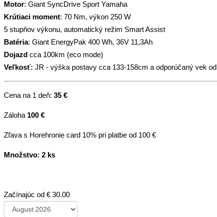
Motor
: Giant SyncDrive Sport Yamaha
Krútiaci moment
: 70 Nm, výkon 250 W
5 stupňov výkonu, automatický režim Smart Assist
Batéria
: Giant EnergyPak 400 Wh, 36V 11,3Ah
Dojazd
cca 100km (eco mode)
Veľkosť:
JR - výška postavy cca 133-158cm a odporúčaný vek od
Cena na 1 deň:
35 €
Záloha
100 €
Zľava s Horehronie card 10% pri platbe od 100 €
Množstvo: 2 ks
Začínajúc od
€ 30.00