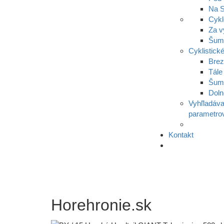
Na S
Cykl
Za v
Šumi
Cyklistické
Bre
Tále
Šum
Doln
Vyhľladáva
parametro
Kontakt
Horehronie.sk