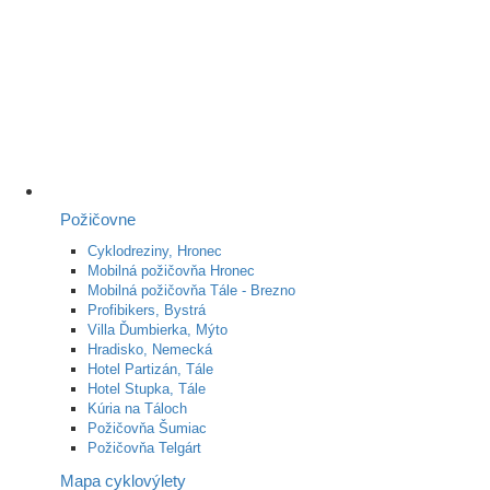
Požičovne
Cyklodreziny, Hronec
Mobilná požičovňa Hronec
Mobilná požičovňa Tále - Brezno
Profibikers, Bystrá
Villa Ďumbierka, Mýto
Hradisko, Nemecká
Hotel Partizán, Tále
Hotel Stupka, Tále
Kúria na Táloch
Požičovňa Šumiac
Požičovňa Telgárt
Mapa cyklovýlety