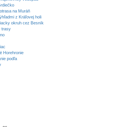
rdiečko
otrasa na Muráň
ýhľadmi z Kráľovej holi
acky okruh cez Besník
 trasy
zno
iac
é Horehronie
nie podľa
v