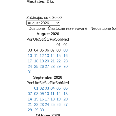
Množstvo: 2 ks
Začínajúc od
€ 30.00
Dostupné
Čiastočne rezervované
Nedostupné (ce
August 2026
Pon
Uto
Str
Štv
Pia
Sob
Ned
01
02
03
04
05
06
07
08
09
10
11
12
13
14
15
16
17
18
19
20
21
22
23
24
25
26
27
28
29
30
31
September 2026
Pon
Uto
Str
Štv
Pia
Sob
Ned
01
02
03
04
05
06
07
08
09
10
11
12
13
14
15
16
17
18
19
20
21
22
23
24
25
26
27
28
29
30
Október 2026