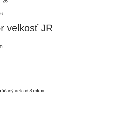
26
r velkosť JR
mm
rúčaný vek od 8 rokov