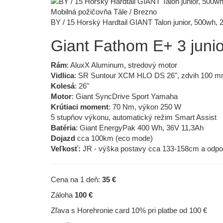
Mobilná požičovňa Tále / Brezno
BY / 15 Horský Hardtail GIANT Talon junior, 500wh, 
Giant Fathom E+ 3 junio
Rám
: AluxX Aluminum, stredový motor
Vidlica
: SR Suntour XCM HLO DS 26", zdvih 100 
Kolesá
: 26"
Motor
: Giant SyncDrive Sport Yamaha
Krútiaci moment
: 70 Nm, výkon 250 W
5 stupňov výkonu, automatický režim Smart Assist
Batéria
: Giant EnergyPak 400 Wh, 36V 11,3Ah
Dojazd
cca 100km (eco mode)
Veľkosť:
JR - výška postavy cca 133-158cm a odpo
Cena na 1 deň:
35 €
Záloha
100 €
Zľava s Horehronie card 10% pri platbe od 100 €