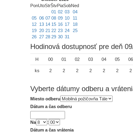
Pon
Uto
Str
Štv
Pia
Sob
Ned
01
02
03
04
05
06
07
08
09
10
11
12
13
14
15
16
17
18
19
20
21
22
23
24
25
26
27
28
29
30
31
Hodinová dostupnosť pre deň 09
H
00
01
02
03
04
05
06
ks
2
2
2
2
2
2
2
Vyberte dátumy odberu a vráteni
Miesto odberu
Dátum a čas odberu
Na
:
Dátum a čas vrátenia