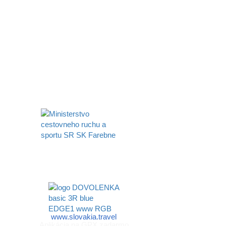
Aktivita realizovaná s finančnou podporou
Ministerstva cestovného ruchu
a športu Slovenskej republiky
www.slovakia.travel
Aplikácia na GPX zadarmo