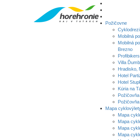
Požičovne
Cyklodrezi
Mobilná p
Mobilná po
Brezno
Profibikers
Villa Ďumb
Hradisko,
Hotel Parti
Hotel Stup
Kúria na T
Požičovňa
Požičovňa 
Mapa cyklovýlet
Mapa cykl
Mapa cykl
Mapa cyklo
Mapa cykl