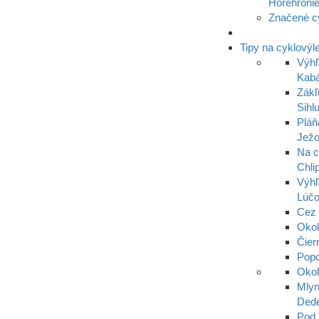
Horehroni
Značené c
Tipy na cyklovýl
Výhľ
Kabá
Zákľ
Sihl
Pláň
Ježo
Na c
Chli
Výhľ
Lúč
Cez 
Oko
Čier
Popo
Okol
Mlyn
Dede
Pod 