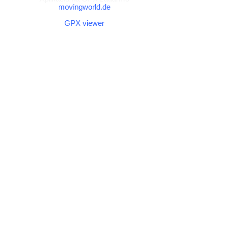
movingworld.de
Aplikácia na GPX zadarmo (Android)
GPX viewer