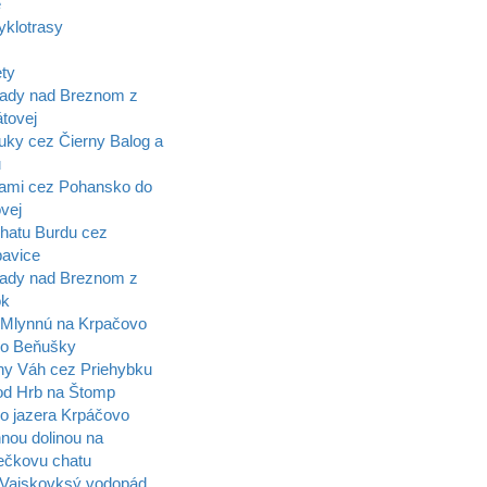
e
yklotrasy
ety
ady nad Breznom z
tovej
uky cez Čierny Balog a
u
ami cez Pohansko do
vej
hatu Burdu cez
pavice
ady nad Breznom z
ok
Mlynnú na Krpačovo
lo Beňušky
ny Váh cez Priehybku
d Hrb na Štomp
o jazera Krpáčovo
nou dolinou na
čkovu chatu
Vajskovksý vodopád