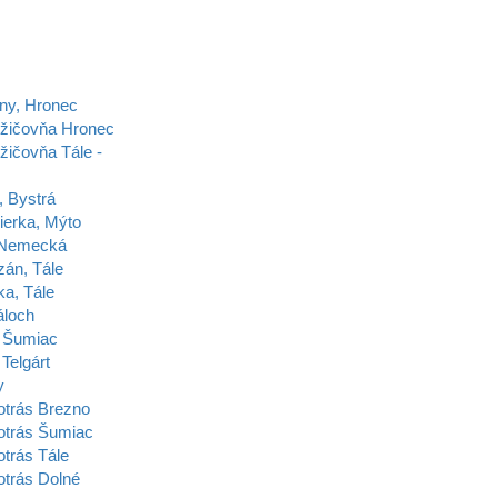
ny, Hronec
ožičovňa Hronec
žičovňa Tále -
, Bystrá
ierka, Mýto
 Nemecká
zán, Tále
ka, Tále
áloch
 Šumiac
Telgárt
y
otrás Brezno
otrás Šumiac
trás Tále
otrás Dolné