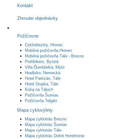
Kontakt
Zhrnutie objednávky
Požičovne
Cyklodreziny, Hronec
Mobilná požičovňa Hronec
Mobilná požičovňa Tále - Brezno
Profibikers, Bystrá
Villa Ďumbierka, Mýto
Hradisko, Nemecká
Hotel Partizán, Tále
Hotel Stupka, Tále
Kúria na Táloch
Požičovňa Šumiac
Požičovňa Telgárt
Mapa cyklovýlety
Mapa cyklotrás Brezno
Mapa cyklotrás Šumiac
Mapa cyklotrás Tále
Mapa cyklotrás Dolné Horehronie