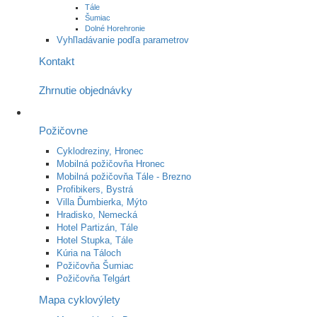
Tále
Šumiac
Dolné Horehronie
Vyhľladávanie podľa parametrov
Kontakt
Zhrnutie objednávky
Požičovne
Cyklodreziny, Hronec
Mobilná požičovňa Hronec
Mobilná požičovňa Tále - Brezno
Profibikers, Bystrá
Villa Ďumbierka, Mýto
Hradisko, Nemecká
Hotel Partizán, Tále
Hotel Stupka, Tále
Kúria na Táloch
Požičovňa Šumiac
Požičovňa Telgárt
Mapa cyklovýlety