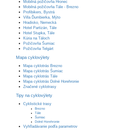
Mobilná požičovňa Hronec
Mobilná požičovňa Tále - Brezno
Profibikers, Bystrá
Villa Ďumbierka, Mýto
Hradisko, Nemecká
Hotel Partizán, Tále
Hotel Stupka, Tále
Kúria na Táloch
Požičovňa Šumiac
Požičovňa Telgárt
Mapa cyklovýlety
Mapa cyklotrás Brezno
Mapa cyklotrás Šumiac
Mapa cyklotrás Tále
Mapa cyklotrás Dolné Horehronie
Značené cyklotrasy
Tipy na cyklovýlety
Cyklistické trasy
Brezno
Tále
Šumiac
Dolné Horehronie
Vyhľladávanie podľa parametrov