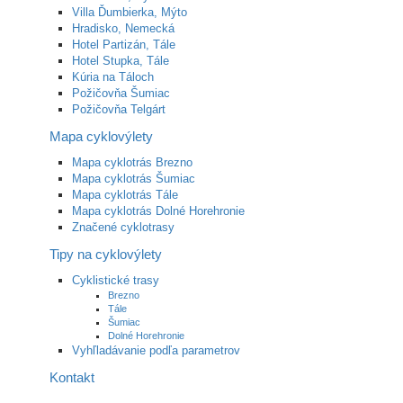
Villa Ďumbierka, Mýto
Hradisko, Nemecká
Hotel Partizán, Tále
Hotel Stupka, Tále
Kúria na Táloch
Požičovňa Šumiac
Požičovňa Telgárt
Mapa cyklovýlety
Mapa cyklotrás Brezno
Mapa cyklotrás Šumiac
Mapa cyklotrás Tále
Mapa cyklotrás Dolné Horehronie
Značené cyklotrasy
Tipy na cyklovýlety
Cyklistické trasy
Brezno
Tále
Šumiac
Dolné Horehronie
Vyhľladávanie podľa parametrov
Kontakt