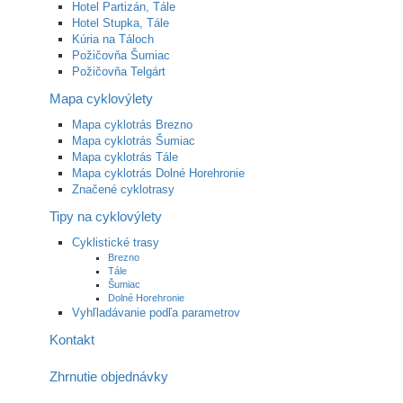
Hotel Partizán, Tále
Hotel Stupka, Tále
Kúria na Táloch
Požičovňa Šumiac
Požičovňa Telgárt
Mapa cyklovýlety
Mapa cyklotrás Brezno
Mapa cyklotrás Šumiac
Mapa cyklotrás Tále
Mapa cyklotrás Dolné Horehronie
Značené cyklotrasy
Tipy na cyklovýlety
Cyklistické trasy
Brezno
Tále
Šumiac
Dolné Horehronie
Vyhľladávanie podľa parametrov
Kontakt
Zhrnutie objednávky