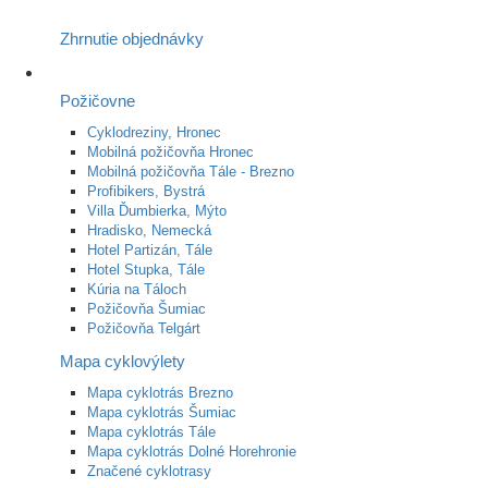
Zhrnutie objednávky
Požičovne
Cyklodreziny, Hronec
Mobilná požičovňa Hronec
Mobilná požičovňa Tále - Brezno
Profibikers, Bystrá
Villa Ďumbierka, Mýto
Hradisko, Nemecká
Hotel Partizán, Tále
Hotel Stupka, Tále
Kúria na Táloch
Požičovňa Šumiac
Požičovňa Telgárt
Mapa cyklovýlety
Mapa cyklotrás Brezno
Mapa cyklotrás Šumiac
Mapa cyklotrás Tále
Mapa cyklotrás Dolné Horehronie
Značené cyklotrasy