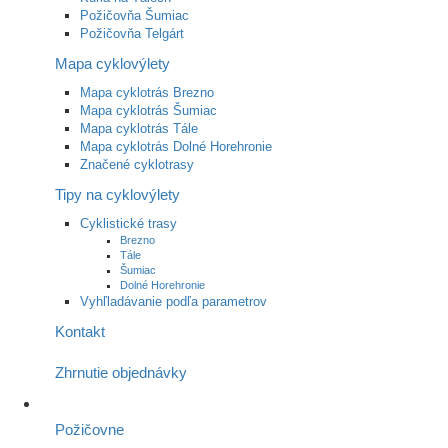
Požičovňa Šumiac
Požičovňa Telgárt
Mapa cyklovýlety
Mapa cyklotrás Brezno
Mapa cyklotrás Šumiac
Mapa cyklotrás Tále
Mapa cyklotrás Dolné Horehronie
Značené cyklotrasy
Tipy na cyklovýlety
Cyklistické trasy
Brezno
Tále
Šumiac
Dolné Horehronie
Vyhľladávanie podľa parametrov
Kontakt
Zhrnutie objednávky
Požičovne