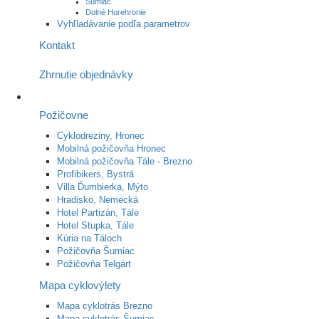
Šumiac
Dolné Horehronie
Vyhľladávanie podľa parametrov
Kontakt
Zhrnutie objednávky
Požičovne
Cyklodreziny, Hronec
Mobilná požičovňa Hronec
Mobilná požičovňa Tále - Brezno
Profibikers, Bystrá
Villa Ďumbierka, Mýto
Hradisko, Nemecká
Hotel Partizán, Tále
Hotel Stupka, Tále
Kúria na Táloch
Požičovňa Šumiac
Požičovňa Telgárt
Mapa cyklovýlety
Mapa cyklotrás Brezno
Mapa cyklotrás Šumiac