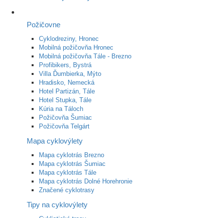
Požičovne
Cyklodreziny, Hronec
Mobilná požičovňa Hronec
Mobilná požičovňa Tále - Brezno
Profibikers, Bystrá
Villa Ďumbierka, Mýto
Hradisko, Nemecká
Hotel Partizán, Tále
Hotel Stupka, Tále
Kúria na Táloch
Požičovňa Šumiac
Požičovňa Telgárt
Mapa cyklovýlety
Mapa cyklotrás Brezno
Mapa cyklotrás Šumiac
Mapa cyklotrás Tále
Mapa cyklotrás Dolné Horehronie
Značené cyklotrasy
Tipy na cyklovýlety