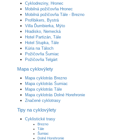
Cyklodreziny, Hronec
Mobilná požičovňa Hronec
Mobilná požičovňa Tále - Brezno
Profibikers, Bystrá
Villa Ďumbierka, Mýto
Hradisko, Nemecká
Hotel Partizán, Tále
Hotel Stupka, Tále
Kúria na Táloch
Požičovňa Šumiac
Požičovňa Telgárt
Mapa cyklovýlety
Mapa cyklotrás Brezno
Mapa cyklotrás Šumiac
Mapa cyklotrás Tále
Mapa cyklotrás Dolné Horehronie
Značené cyklotrasy
Tipy na cyklovýlety
Cyklistické trasy
Brezno
Tále
Šumiac
Dolné Horehronie