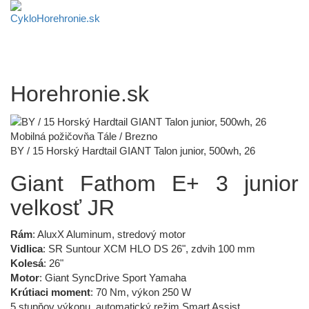
Horehronie.sk
Mobilná požičovňa Tále / Brezno
BY / 15 Horský Hardtail GIANT Talon junior, 500wh, 26
Giant Fathom E+ 3 junior
velkosť JR
Rám
: AluxX Aluminum, stredový motor
Vidlica
: SR Suntour XCM HLO DS 26", zdvih 100 mm
Kolesá
: 26"
Motor
: Giant SyncDrive Sport Yamaha
Krútiaci moment
: 70 Nm, výkon 250 W
5 stupňov výkonu, automatický režim Smart Assist