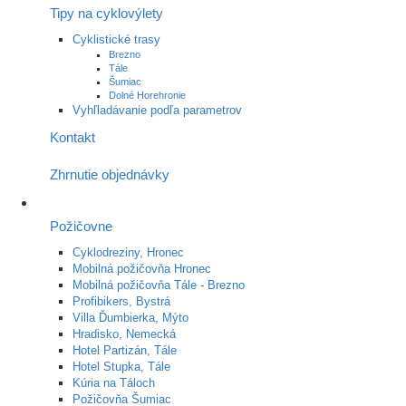
Tipy na cyklovýlety
Cyklistické trasy
Brezno
Tále
Šumiac
Dolné Horehronie
Vyhľladávanie podľa parametrov
Kontakt
Zhrnutie objednávky
Požičovne
Cyklodreziny, Hronec
Mobilná požičovňa Hronec
Mobilná požičovňa Tále - Brezno
Profibikers, Bystrá
Villa Ďumbierka, Mýto
Hradisko, Nemecká
Hotel Partizán, Tále
Hotel Stupka, Tále
Kúria na Táloch
Požičovňa Šumiac