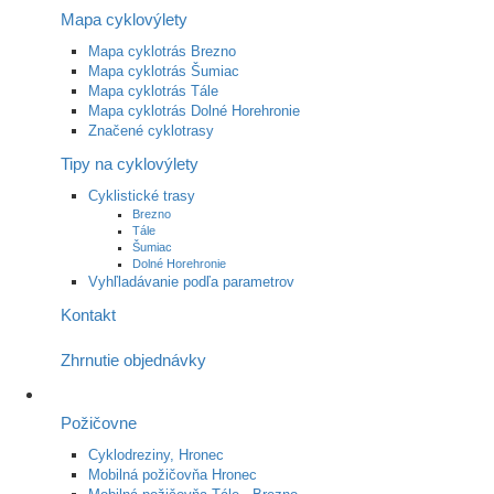
Mapa cyklovýlety
Mapa cyklotrás Brezno
Mapa cyklotrás Šumiac
Mapa cyklotrás Tále
Mapa cyklotrás Dolné Horehronie
Značené cyklotrasy
Tipy na cyklovýlety
Cyklistické trasy
Brezno
Tále
Šumiac
Dolné Horehronie
Vyhľladávanie podľa parametrov
Kontakt
Zhrnutie objednávky
Požičovne
Cyklodreziny, Hronec
Mobilná požičovňa Hronec