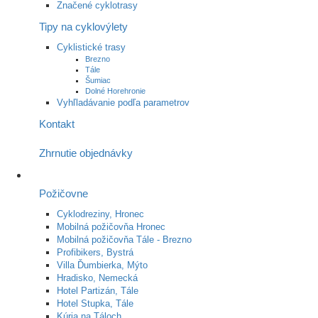
Značené cyklotrasy
Tipy na cyklovýlety
Cyklistické trasy
Brezno
Tále
Šumiac
Dolné Horehronie
Vyhľladávanie podľa parametrov
Kontakt
Zhrnutie objednávky
Požičovne
Cyklodreziny, Hronec
Mobilná požičovňa Hronec
Mobilná požičovňa Tále - Brezno
Profibikers, Bystrá
Villa Ďumbierka, Mýto
Hradisko, Nemecká
Hotel Partizán, Tále
Hotel Stupka, Tále
Kúria na Táloch