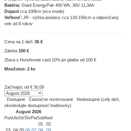
Batéria
: Giant EnergyPak 400 Wh, 36V 11,3Ah
Dojazd
cca 100km (eco mode)
Veľkosť:
JR - výška postavy cca 133-158cm a odporúčaný
vek od 8 rokov
Cena na 1 deň:
35 €
Záloha
100 €
Zľava s Horehronie card 10% pri platbe od 100 €
Množstvo: 2 ks
Začínajúc od
€ 30.00
Dostupné
Čiastočne rezervované
Nedostupné (celý deň,
skontrolujte dostupnosť hodinovky)
August 2026
Pon
Uto
Str
Štv
Pia
Sob
Ned
01
02
03
04
05
06
07
08
09