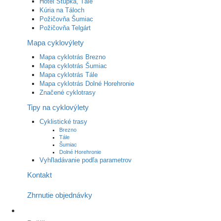
Hotel Stupka, Tále
Kúria na Táloch
Požičovňa Šumiac
Požičovňa Telgárt
Mapa cyklovýlety
Mapa cyklotrás Brezno
Mapa cyklotrás Šumiac
Mapa cyklotrás Tále
Mapa cyklotrás Dolné Horehronie
Značené cyklotrasy
Tipy na cyklovýlety
Cyklistické trasy
Brezno
Tále
Šumiac
Dolné Horehronie
Vyhľladávanie podľa parametrov
Kontakt
Zhrnutie objednávky