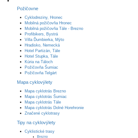
Požičovne
Cyklodreziny, Hronec
Mobilná požičovňa Hronec
Mobilná požičovňa Tále - Brezno
Profibikers, Bystrá
Villa Ďumbierka, Mýto
Hradisko, Nemecká
Hotel Partizán, Tále
Hotel Stupka, Tále
Kúria na Táloch
Požičovňa Šumiac
Požičovňa Telgárt
Mapa cyklovýlety
Mapa cyklotrás Brezno
Mapa cyklotrás Šumiac
Mapa cyklotrás Tále
Mapa cyklotrás Dolné Horehronie
Značené cyklotrasy
Tipy na cyklovýlety
Cyklistické trasy
Brezno