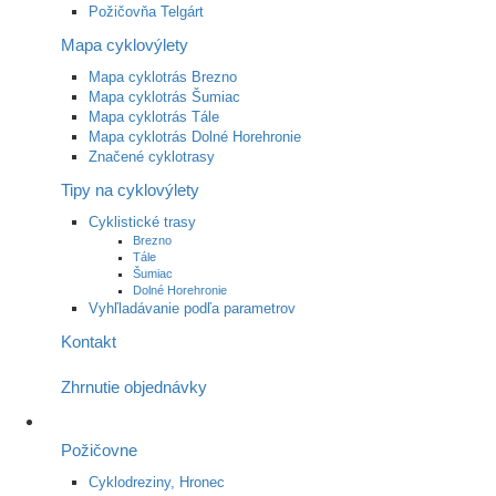
Požičovňa Telgárt
Mapa cyklovýlety
Mapa cyklotrás Brezno
Mapa cyklotrás Šumiac
Mapa cyklotrás Tále
Mapa cyklotrás Dolné Horehronie
Značené cyklotrasy
Tipy na cyklovýlety
Cyklistické trasy
Brezno
Tále
Šumiac
Dolné Horehronie
Vyhľladávanie podľa parametrov
Kontakt
Zhrnutie objednávky
Požičovne
Cyklodreziny, Hronec