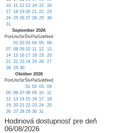
10
11
12
13
14
15
16
17
18
19
20
21
22
23
24
25
26
27
28
29
30
31
September 2026
Pon
Uto
Str
Štv
Pia
Sob
Ned
01
02
03
04
05
06
07
08
09
10
11
12
13
14
15
16
17
18
19
20
21
22
23
24
25
26
27
28
29
30
Október 2026
Pon
Uto
Str
Štv
Pia
Sob
Ned
01
02
03
04
05
06
07
08
09
10
11
12
13
14
15
16
17
18
19
20
21
22
23
24
25
26
27
28
29
30
31
Hodinová dostupnosť pre deň
06/08/2026