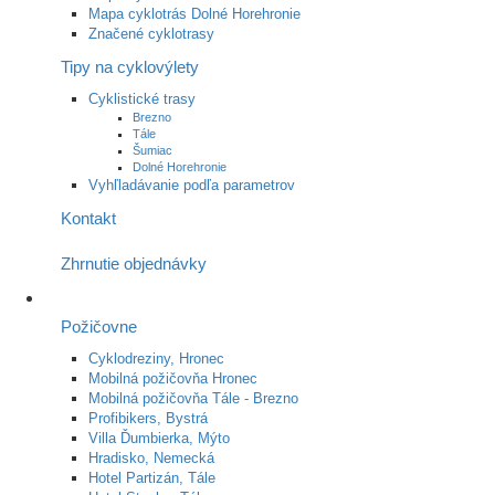
Mapa cyklotrás Dolné Horehronie
Značené cyklotrasy
Tipy na cyklovýlety
Cyklistické trasy
Brezno
Tále
Šumiac
Dolné Horehronie
Vyhľladávanie podľa parametrov
Kontakt
Zhrnutie objednávky
Požičovne
Cyklodreziny, Hronec
Mobilná požičovňa Hronec
Mobilná požičovňa Tále - Brezno
Profibikers, Bystrá
Villa Ďumbierka, Mýto
Hradisko, Nemecká
Hotel Partizán, Tále