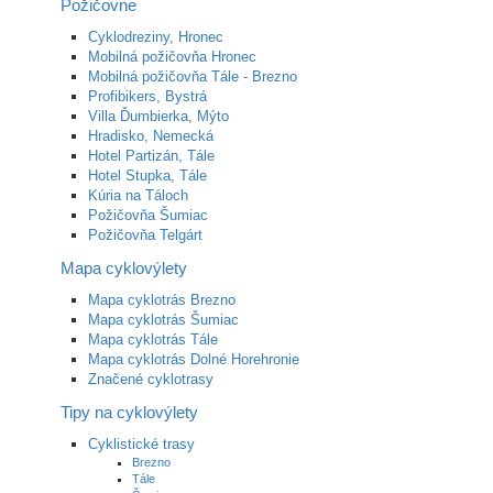
Požičovne
Cyklodreziny, Hronec
Mobilná požičovňa Hronec
Mobilná požičovňa Tále - Brezno
Profibikers, Bystrá
Villa Ďumbierka, Mýto
Hradisko, Nemecká
Hotel Partizán, Tále
Hotel Stupka, Tále
Kúria na Táloch
Požičovňa Šumiac
Požičovňa Telgárt
Mapa cyklovýlety
Mapa cyklotrás Brezno
Mapa cyklotrás Šumiac
Mapa cyklotrás Tále
Mapa cyklotrás Dolné Horehronie
Značené cyklotrasy
Tipy na cyklovýlety
Cyklistické trasy
Brezno
Tále