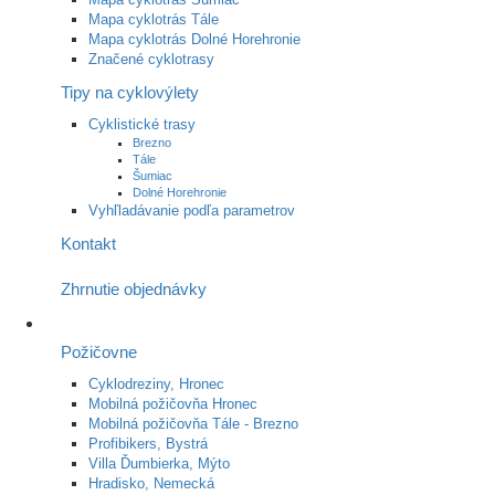
Mapa cyklotrás Tále
Mapa cyklotrás Dolné Horehronie
Značené cyklotrasy
Tipy na cyklovýlety
Cyklistické trasy
Brezno
Tále
Šumiac
Dolné Horehronie
Vyhľladávanie podľa parametrov
Kontakt
Zhrnutie objednávky
Požičovne
Cyklodreziny, Hronec
Mobilná požičovňa Hronec
Mobilná požičovňa Tále - Brezno
Profibikers, Bystrá
Villa Ďumbierka, Mýto
Hradisko, Nemecká