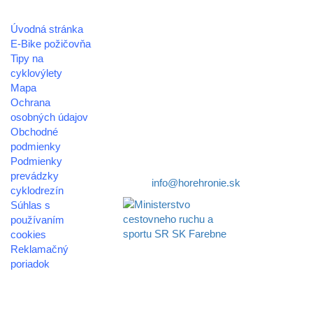
Úvodná stránka
REGIÓN HOREHRONIE
E-Bike požičovňa
oblastná organizácia cestovného ruchu
Tipy na
cyklovýlety
Klaster Horehronie
Mapa
združenie cestovného ruchu
Ochrana
osobných údajov
Nám. gen. M.R. Štefánika 3
Obchodné
977 01 Brezno
podmienky
Podmienky
Telefón:
+421 911 633 119
prevádzky
E-mail:
info@horehronie.sk
cyklodrezín
Súhlas s
používaním
cookies
Reklamačný
Aktivita realizovaná s
poriadok
finančnou podporou
Ministerstva cestovného
© 2026
ruchu
horehronie.sk