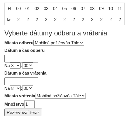
H
00
01
02
03
04
05
06
07
08
09
10
11
1
ks
2
2
2
2
2
2
2
2
2
2
2
2
Vyberte dátumy odberu a vrátenia
Miesto odberu
Dátum a čas odberu
Na
:
Dátum a čas vrátenia
Na
:
Miesto vrátenia
Množstvo