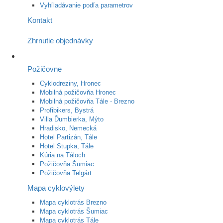
Vyhľladávanie podľa parametrov
Kontakt
Zhrnutie objednávky
Požičovne
Cyklodreziny, Hronec
Mobilná požičovňa Hronec
Mobilná požičovňa Tále - Brezno
Profibikers, Bystrá
Villa Ďumbierka, Mýto
Hradisko, Nemecká
Hotel Partizán, Tále
Hotel Stupka, Tále
Kúria na Táloch
Požičovňa Šumiac
Požičovňa Telgárt
Mapa cyklovýlety
Mapa cyklotrás Brezno
Mapa cyklotrás Šumiac
Mapa cyklotrás Tále