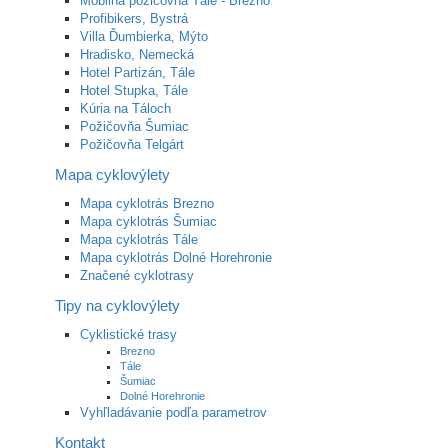
Mobilná požičovňa Tále - Brezno
Profibikers, Bystrá
Villa Ďumbierka, Mýto
Hradisko, Nemecká
Hotel Partizán, Tále
Hotel Stupka, Tále
Kúria na Táloch
Požičovňa Šumiac
Požičovňa Telgárt
Mapa cyklovýlety
Mapa cyklotrás Brezno
Mapa cyklotrás Šumiac
Mapa cyklotrás Tále
Mapa cyklotrás Dolné Horehronie
Značené cyklotrasy
Tipy na cyklovýlety
Cyklistické trasy
Brezno
Tále
Šumiac
Dolné Horehronie
Vyhľladávanie podľa parametrov
Kontakt