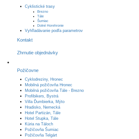
Cyklistické trasy
Brezno
Tále
Šumiac
Dolné Horehronie
Vyhľladávanie podľa parametrov
Kontakt
Zhrnutie objednávky
Požičovne
Cyklodreziny, Hronec
Mobilná požičovňa Hronec
Mobilná požičovňa Tále - Brezno
Profibikers, Bystrá
Villa Ďumbierka, Mýto
Hradisko, Nemecká
Hotel Partizán, Tále
Hotel Stupka, Tále
Kúria na Táloch
Požičovňa Šumiac
Požičovňa Telgárt