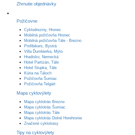
Zhrnutie objednávky
Požičovne
Cyklodreziny, Hronec
Mobilná požičovňa Hronec
Mobilná požičovňa Tále - Brezno
Profibikers, Bystrá
Villa Ďumbierka, Mýto
Hradisko, Nemecká
Hotel Partizán, Tále
Hotel Stupka, Tále
Kúria na Táloch
Požičovňa Šumiac
Požičovňa Telgárt
Mapa cyklovýlety
Mapa cyklotrás Brezno
Mapa cyklotrás Šumiac
Mapa cyklotrás Tále
Mapa cyklotrás Dolné Horehronie
Značené cyklotrasy
Tipy na cyklovýlety