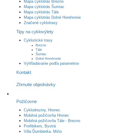
Mapa cyklotrás Brezno
Mapa cyklotrás Šumiac
Mapa cyklotrás Tále
Mapa cyklotrás Dolné Horehronie
Značené cyklotrasy
Tipy na cyklovýlety
Cyklistické trasy
Brezno
Tále
Šumiac
Dolné Horehronie
Vyhľladávanie podľa parametrov
Kontakt
Zhrnutie objednávky
Požičovne
Cyklodreziny, Hronec
Mobilná požičovňa Hronec
Mobilná požičovňa Tále - Brezno
Profibikers, Bystrá
Villa Ďumbierka, Mýto