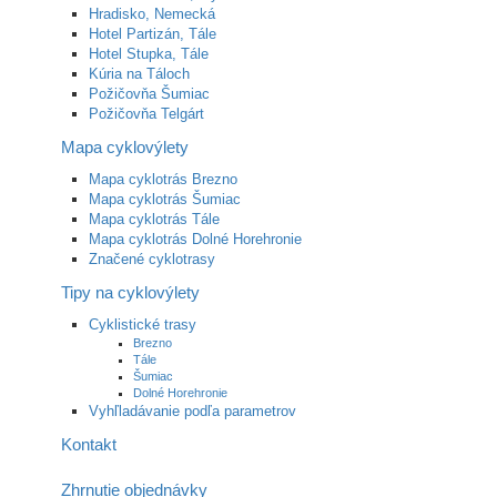
Hradisko, Nemecká
Hotel Partizán, Tále
Hotel Stupka, Tále
Kúria na Táloch
Požičovňa Šumiac
Požičovňa Telgárt
Mapa cyklovýlety
Mapa cyklotrás Brezno
Mapa cyklotrás Šumiac
Mapa cyklotrás Tále
Mapa cyklotrás Dolné Horehronie
Značené cyklotrasy
Tipy na cyklovýlety
Cyklistické trasy
Brezno
Tále
Šumiac
Dolné Horehronie
Vyhľladávanie podľa parametrov
Kontakt
Zhrnutie objednávky