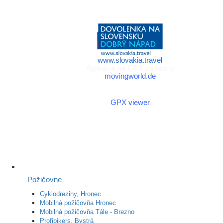
a športu Slovenskej
republiky
www.slovakia.travel
Aplikácia na GPX zadarmo
movingworld.de
Aplikácia na GPX zadarmo
(Android)
GPX viewer
Požičovne
Cyklodreziny, Hronec
Mobilná požičovňa Hronec
Mobilná požičovňa Tále - Brezno
Profibikers, Bystrá