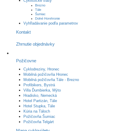
Cyklistické trasy
Brezno
Tále
Šumiac
Dolné Horehronie
Vyhľladávanie podľa parametrov
Kontakt
Zhrnutie objednávky
Požičovne
Cyklodreziny, Hronec
Mobilná požičovňa Hronec
Mobilná požičovňa Tále - Brezno
Profibikers, Bystrá
Villa Ďumbierka, Mýto
Hradisko, Nemecká
Hotel Partizán, Tále
Hotel Stupka, Tále
Kúria na Táloch
Požičovňa Šumiac
Požičovňa Telgárt
Mapa cyklovýlety